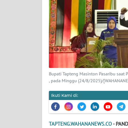
KARIR
DISCLAIMER
Wahana
News
Regional
WN
SUMUT
Bupati Tapteng Masinton Pasaribu saat 
, pada Minggu (24/8/2025)/[WAHANA
WN
JAKARTA
Ikuti Kami di:
WN
JABAR
TAPTENG.WAHANANEWS.CO
- PAN