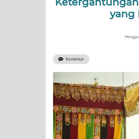
Ketergantungan
yang 
INDEKS
BERITA
KONTAK
Minggu,
KAMI
Komentar
INFO
IKLAN
TENTANG
KAMI
PEDOMAN
MEDIA
SIBER
REDAKSI