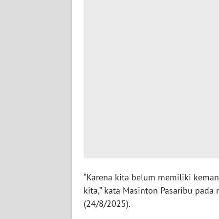
WN
SERAMBI
WN
JAMBI
WN
SULTRA
WN
NTB
WN
SULTENG
“Karena kita belum memiliki kema
kita,” kata Masinton Pasaribu pada
WN
(24/8/2025).
SULBAR