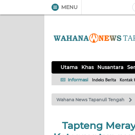
MENU
WAHANA
Tutup
TV
UTAMA
KHAS
Utama
Khas
Nusantara
Ser
NUSANTARA
Informasi
Indeks Berita
Kontak 
SERBA-
Wahana News Tapanuli Tengah
SERBI
OPINI
Tapteng Meray
Informasi