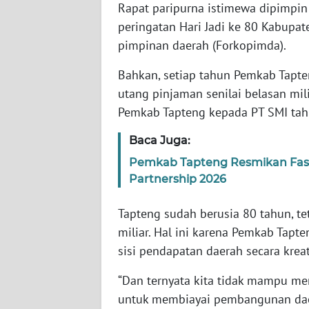
Rapat paripurna istimewa dipimpin
WN
peringatan Hari Jadi ke 80 Kabupat
BABEL
pimpinan daerah (Forkopimda).
WN
Bahkan, setiap tahun Pemkab Tapt
SUMBAR
utang pinjaman senilai belasan mili
Pemkab Tapteng kepada PT SMI tah
WN
SUMSEL
Baca Juga:
Pemkab Tapteng Resmikan Fasili
WN
Partnership 2026
BENGKULU
Tapteng sudah berusia 80 tahun, t
WN
miliar. Hal ini karena Pemkab Ta
LAMPUNG
sisi pendapatan daerah secara kreat
WN
“Dan ternyata kita tidak mampu me
JATENG
untuk membiayai pembangunan daer