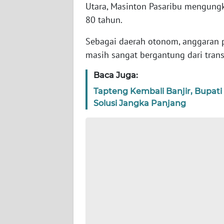
WN
Utara, Masinton Pasaribu mengungk
BANTEN
80 tahun.
Sebagai daerah otonom, anggaran 
WN
NTT
masih sangat bergantung dari trans
Baca Juga:
WN
KEPRI
Tapteng Kembali Banjir, Bupati
Solusi Jangka Panjang
WN
PAPUA
WN
PAPUA
BARAT
WN
RIAU