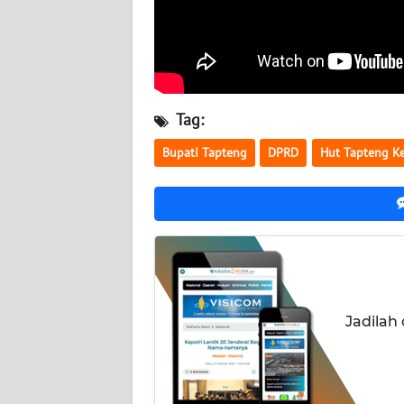
WN
KALTARA
WN
KALSEL
Tag:
WN
Bupati Tapteng
DPRD
Hut Tapteng K
KALTIM
WN
SULSEL
WN
GORONTALO
Jadilah
WN
SULUT