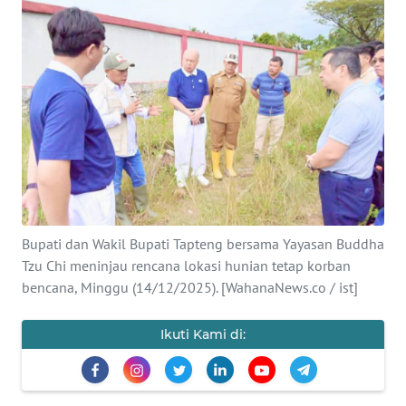
Informasi
INDEKS
BERITA
KONTAK
KAMI
INFO
IKLAN
Bupati dan Wakil Bupati Tapteng bersama Yayasan Buddha
Tzu Chi meninjau rencana lokasi hunian tetap korban
TENTANG
bencana, Minggu (14/12/2025). [WahanaNews.co / ist]
KAMI
Ikuti Kami di:
PEDOMAN
MEDIA
SIBER