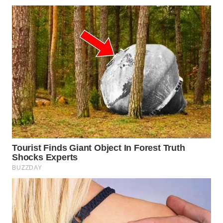
WN
INDRAMAYU
WN
KUNINGAN
WN
MAJALENGKA
WN
SUBANG
WN
SUKABUMI
WN
PURWAKARTA