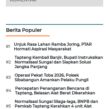
KARING
NEWS
JURNAL
Berita Populer
MARITIM
Unjuk Rasa Lahan Ramba Joring, PTAR
HUMBANG
#1
Hormati Aspirasi Masyarakat
NEWS
Tapteng Kembali Banjir, Bupati Instruksikan
#2
Normalisasi Sungai dan Siapkan Solusi
GARONGGANG
Jangka Panjang
NEWS
Operasi Pekat Toba 2026, Polsek
#3
Sibabangun Amankan Pelaku Pungli
FISUELRI
ID
Percepatan Penanganan Bencana di
#4
Tapteng, Belasan Alat Berat Dikerahkan
ENERGI
Normalisasi Sungai Silaga-laga, BNPB dan
NEWS
#5
Pemkab Tapteng Kerahkan 4 unit Alat