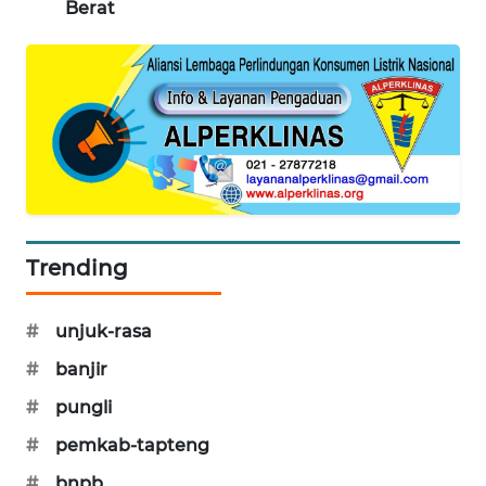
Berat
CILEUNGSI
NEWS
BERKAT
NEWS
BERAMPU
NEWS
Trending
ANUGERAH
NEWS
#
unjuk-rasa
AKHLAK
#
banjir
ID
#
pungli
PERAPKI
#
pemkab-tapteng
NEWS
#
bnpb