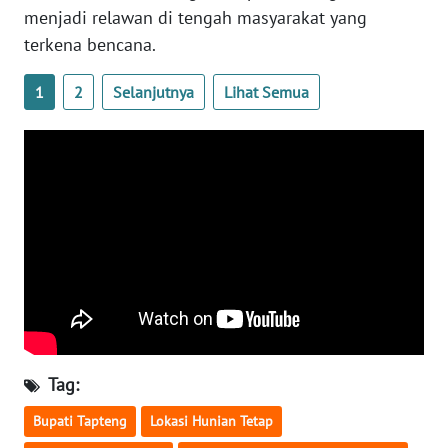
menjadi relawan di tengah masyarakat yang
terkena bencana.
WN
NUSANTARA
1
2
Selanjutnya
Lihat Semua
WN
JOGJA
WN
JATIM
WN
BALI
WN
KALBAR
Tag:
WN
Bupati Tapteng
Lokasi Hunian Tetap
KALTENG