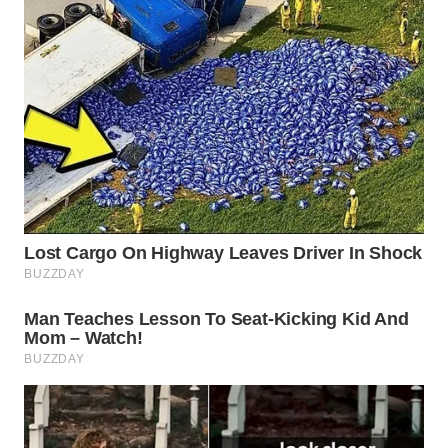
WAHANA
LISTRIK
WAHANA
TRAVEL
WAHANA
TV
WAHANANEWS
ID
WAHANANEWS
CO ID
WAHANANEWS
NET