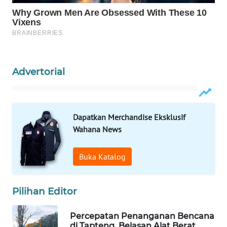
ID
MAWAKA
ID
MARTABAT
Advertorial
NET
PLN
WATCH
Dapatkan Merchandise Eksklusif
Wahana News
MKLI
Buka Katalog
LPKKI
Pilihan Editor
LKKI
Percepatan Penanganan Bencana
KOPEKLIN
di Tapteng, Belasan Alat Berat