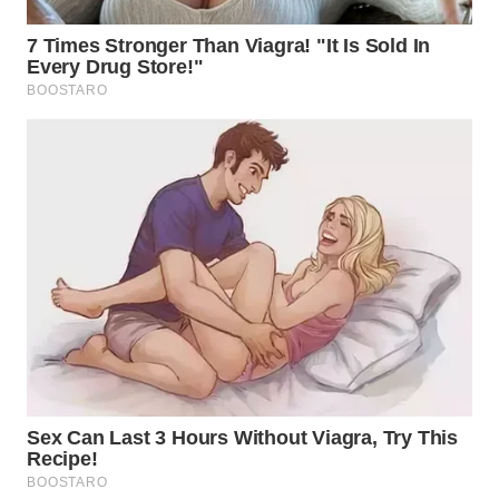
WN
SUMEDANG
WN
CIANJUR
WN
KEPULAUAN
SERIBU
WN
TANGERANG
WN
BINJAI
WN
CIREBON