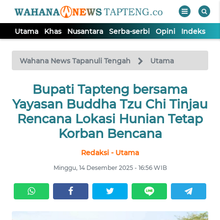
Utama
Khas
Nusantara
Serba-serbi
Opini
Indeks
WAHANA
Tutup
TV
Wahana News Tapanuli Tengah
Utama
Bupati Tapteng bersama
UTAMA
Yayasan Buddha Tzu Chi Tinjau
KHAS
Rencana Lokasi Hunian Tetap
Korban Bencana
NUSANTARA
Redaksi - Utama
Minggu, 14 Desember 2025 - 16:56 WIB
SERBA-
SERBI
OPINI