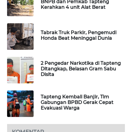
BNPB dan Pemkab Tapteng
Kerahkan 4 unit Alat Berat
SIBARAGAS
NEWS
Tabrak Truk Parkir, Pengemudi
METRO
Honda Beat Meninggal Dunia
SIANTAR
NEWS
2 Pengedar Narkotika di Tapteng
METRO
Ditangkap, Belasan Gram Sabu
MEDAN
Disita
NEWS
METRO
Tapteng Kembali Banjir, Tim
JAKARTA
Gabungan BPBD Gerak Cepat
NEWS
Evakuasi Warga
KRT
NEWS
KOMENTAR