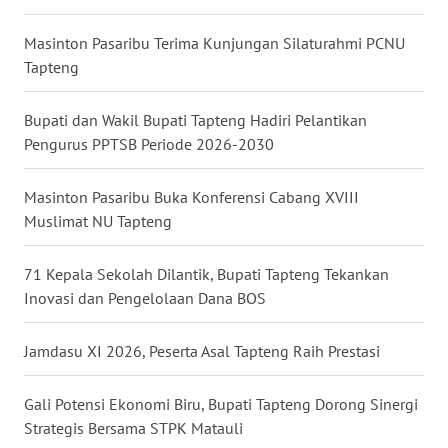
WN
Masinton Pasaribu Terima Kunjungan Silaturahmi PCNU
MALUKU
Tapteng
WN
Bupati dan Wakil Bupati Tapteng Hadiri Pelantikan
MALUT
Pengurus PPTSB Periode 2026-2030
WN
Masinton Pasaribu Buka Konferensi Cabang XVIII
DAIRI
Muslimat NU Tapteng
WN
71 Kepala Sekolah Dilantik, Bupati Tapteng Tekankan
DANAU
Inovasi dan Pengelolaan Dana BOS
TOBA
Jamdasu XI 2026, Peserta Asal Tapteng Raih Prestasi
WN
NIAS
Gali Potensi Ekonomi Biru, Bupati Tapteng Dorong Sinergi
Strategis Bersama STPK Matauli
WN