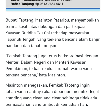
RIAU
WN
SERAMBI
Bupati Tapteng, Masinton Pasaribu, menyampaikan
terima kasih atas dukungan dan partisipasi
WN
Yayasan Buddha Tzu Chi terhadap masyarakat
JAMBI
Tapanuli Tengah, yang terkena bencana alam banjir
bandang dan tanah longsor.
WN
SULTRA
"Pemkab Tapteng juga terus berkoordinasi dengan
Menteri Dalam Negeri dan Menteri Kawasan
WN
Pemukiman, terkait relokasi rumah warga yang
NTB
terkena bencana," kata Masinton.
WN
Masinton menegaskan, Pemkab Tapteng ingin
SULTENG
lahan yang nantinya akan dibangun memiliki legal
standing yang clean and clear, sehingga tidak ada
WN
permasalahan yang timbul di kemudian hari.
SULBAR