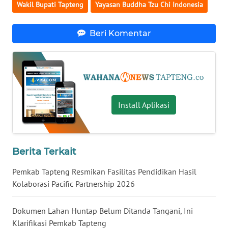
Wakil Bupati Tapteng
Yayasan Buddha Tzu Chi Indonesia
WN
Beri Komentar
KALTARA
WN
KALSEL
WN
Install Aplikasi
KALTIM
WN
SULSEL
Berita Terkait
Pemkab Tapteng Resmikan Fasilitas Pendidikan Hasil
WN
Kolaborasi Pacific Partnership 2026
GORONTALO
Dokumen Lahan Huntap Belum Ditanda Tangani, Ini
WN
SULUT
Klarifikasi Pemkab Tapteng