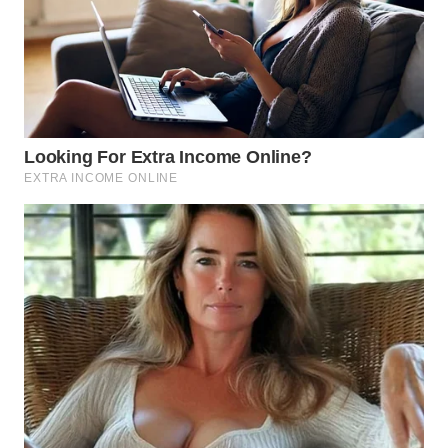
BEKASI
WN
BOGOR
WN
DEPOK
WN
TAPANULI
UTARA
WN
SAMOSIR
WN
PADANG
LAWAS