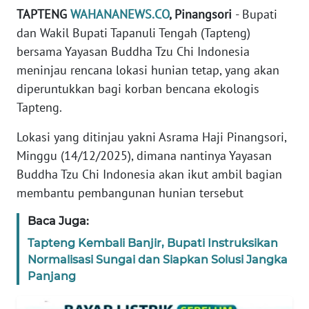
REDAKSI
TAPTENG
WAHANANEWS.CO
, Pinangsori
- Bupati
dan Wakil Bupati Tapanuli Tengah (Tapteng)
KARIR
bersama Yayasan Buddha Tzu Chi Indonesia
meninjau rencana lokasi hunian tetap, yang akan
DISCLAIMER
diperuntukkan bagi korban bencana ekologis
Tapteng.
Wahana
News
Lokasi yang ditinjau yakni Asrama Haji Pinangsori,
Regional
Minggu (14/12/2025), dimana nantinya Yayasan
Buddha Tzu Chi Indonesia akan ikut ambil bagian
WN
membantu pembangunan hunian tersebut
SUMUT
Baca Juga:
WN
Tapteng Kembali Banjir, Bupati Instruksikan
JAKARTA
Normalisasi Sungai dan Siapkan Solusi Jangka
Panjang
WN
JABAR