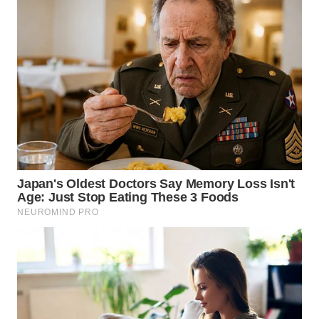
WN
TAPANULI
TENGAH
WN DELI
SERDANG
WN
TEBING
TINGGI
WN
PAKPAK
WN
KARAWANG
WN