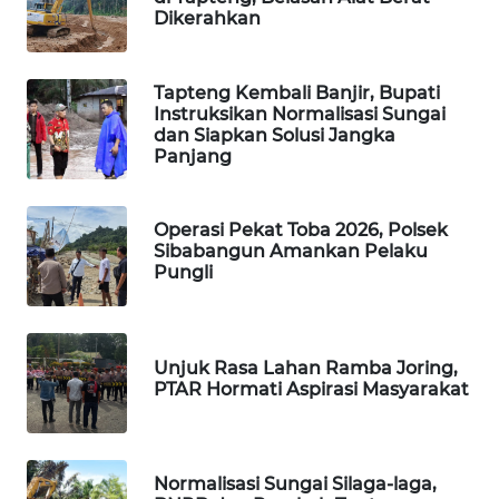
Dikerahkan
PORTAL
KONSUMEN
Tapteng Kembali Banjir, Bupati
Instruksikan Normalisasi Sungai
FORWAMKI
dan Siapkan Solusi Jangka
Panjang
ALPERKLINAS
Operasi Pekat Toba 2026, Polsek
FORJASIDA
Sibabangun Amankan Pelaku
Pungli
TAMBANG
NEWS
Unjuk Rasa Lahan Ramba Joring,
PTAR Hormati Aspirasi Masyarakat
SITUNGIR
NEWS
SIDIKALANG
Normalisasi Sungai Silaga-laga,
NEWS