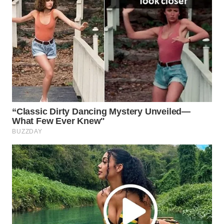
WAHANA
SPORT
WAHANA
UMKM
WAHANA
SELEB
WAHANA
PERSONA
WAHANA
OTOMOTIF
WAHANA
HEALTH