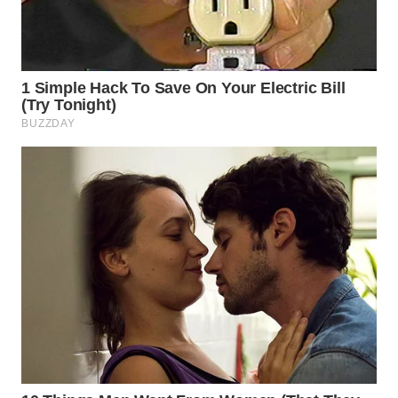
SURABAYA
WN
NATUNA
WN
BINTAN
WN
MANDALIKA
WN
LIKUPANG
WN
LABUANBAJO
WN
BORNEO