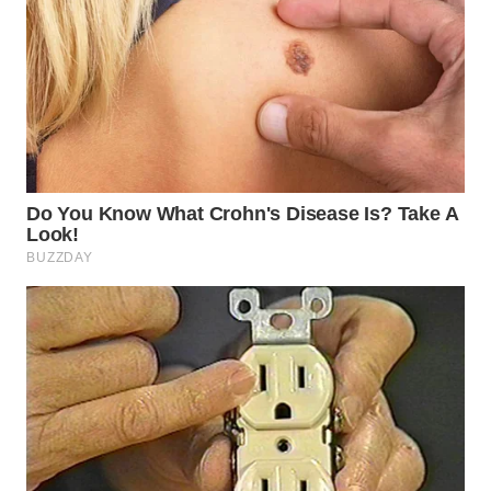
WN
PRIANGAN
TIMUR
WN
SEMARANG
WN
SOLO
WN
BOROBUDUR
WN
MADURA
WN