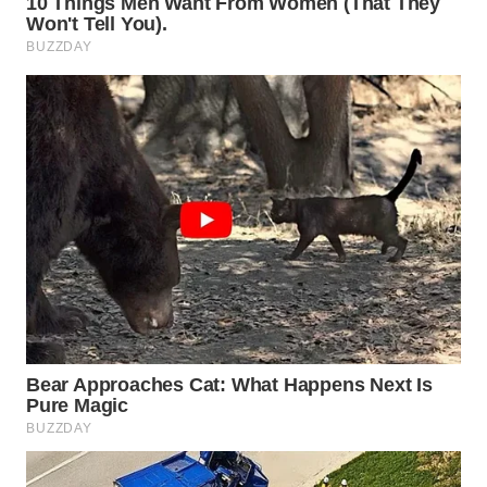
Wahana
Media
Group
WAHANA
NEWS
WAHANA
TANI
WAHANA
ADVOKAT
WAHANA
INFRASTRUKTUR
WAHANA
KONSUMEN