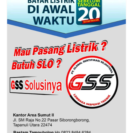
WN
BANTEN
WN
NTT
WN
KEPRI
WN
PAPUA
WN
PAPUA
BARAT
WN