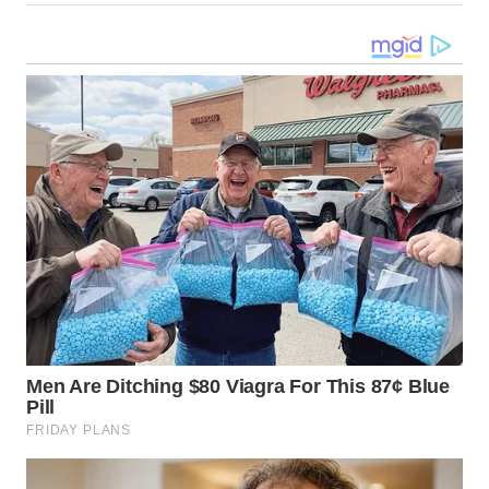
LANGKAT
WN
TAPANULI
SELATAN
WN
TANJUNG
LESUNG
WN
KARO
WN
SIMALUNGUN
WN
LABUHANBATU