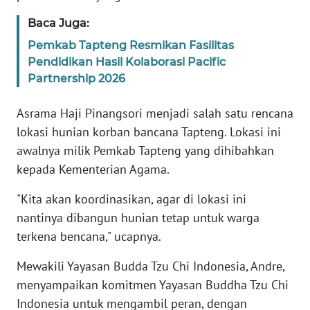
Baca Juga:
WN
Pemkab Tapteng Resmikan Fasilitas
BABEL
Pendidikan Hasil Kolaborasi Pacific
Partnership 2026
WN
SUMBAR
Asrama Haji Pinangsori menjadi salah satu rencana
lokasi hunian korban bancana Tapteng. Lokasi ini
WN
awalnya milik Pemkab Tapteng yang dihibahkan
SUMSEL
kepada Kementerian Agama.
WN
"Kita akan koordinasikan, agar di lokasi ini
BENGKULU
nantinya dibangun hunian tetap untuk warga
terkena bencana," ucapnya.
WN
LAMPUNG
Mewakili Yayasan Budda Tzu Chi Indonesia, Andre,
menyampaikan komitmen Yayasan Buddha Tzu Chi
WN
Indonesia untuk mengambil peran, dengan
JATENG