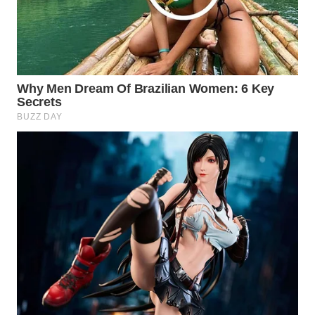
WAHANA
DESA
WISATA
LAPAK
WAHANA
Wahana
Network
KONSUMEN
LISTRIK
MASYARAKAT
KELISTRIKAN
WALINKI