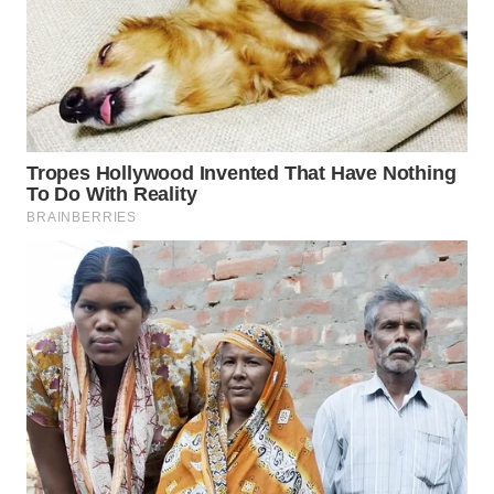
KARING
NEWS
JURNAL
MARITIM
HUMBANG
NEWS
GARONGGANG
NEWS
FISUELRI
ID
ENERGI
NEWS