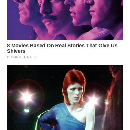
Wahana
Media
Group
WAHANA
NEWS
WAHANA
TANI
WAHANA
ADVOKAT
WAHANA
INFRASTRUKTUR
WAHANA
KONSUMEN