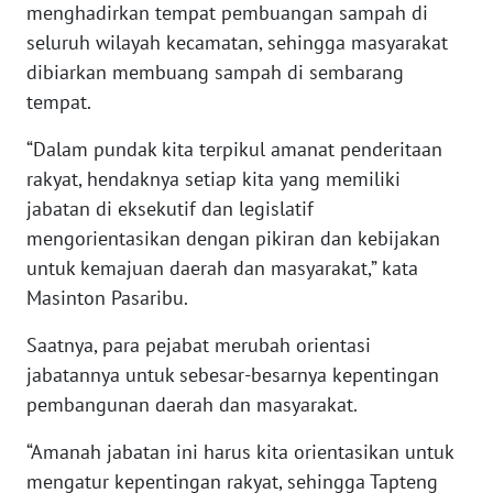
menghadirkan tempat pembuangan sampah di
seluruh wilayah kecamatan, sehingga masyarakat
WN
MALUKU
dibiarkan membuang sampah di sembarang
tempat.
WN
“Dalam pundak kita terpikul amanat penderitaan
MALUT
rakyat, hendaknya setiap kita yang memiliki
jabatan di eksekutif dan legislatif
WN
DAIRI
mengorientasikan dengan pikiran dan kebijakan
untuk kemajuan daerah dan masyarakat,” kata
WN
Masinton Pasaribu.
DANAU
TOBA
Saatnya, para pejabat merubah orientasi
jabatannya untuk sebesar-besarnya kepentingan
WN
pembangunan daerah dan masyarakat.
NIAS
“Amanah jabatan ini harus kita orientasikan untuk
WN
mengatur kepentingan rakyat, sehingga Tapteng