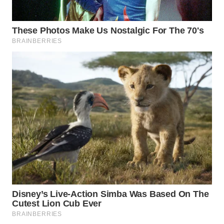
WAHANA
LISTRIK
WAHANA
TRAVEL
WAHANA
TV
WAHANANEWS
ID
WAHANANEWS
CO ID
WAHANANEWS
NET