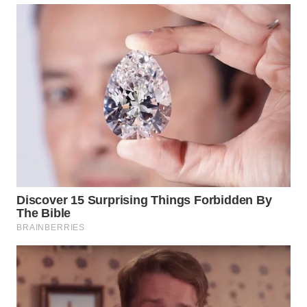
WAHANA
SPORT
WAHANA
UMKM
WAHANA
SELEB
WAHANA
PERSONA
WAHANA
OTOMOTIF
WAHANA
HEALTH