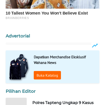
CILEUNGSI
NEWS
BERKAT
NEWS
Advertorial
BERAMPU
NEWS
Dapatkan Merchandise Eksklusif
ANUGERAH
Wahana News
NEWS
Buka Katalog
AKHLAK
ID
Pilihan Editor
PERAPKI
NEWS
Polres Tapteng Ungkap 9 Kasus