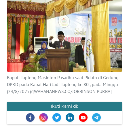
Informasi
INDEKS
BERITA
KONTAK
KAMI
INFO
IKLAN
Bupati Tapteng Masinton Pasaribu saat Pidato di Gedung
DPRD pada Rapat Hari Jadi Tapteng ke 80 , pada Minggu
TENTANG
(24/8/2025)/[WAHANANEWS.CO/JOBBINSON PURBA]
KAMI
Ikuti Kami di:
PEDOMAN
MEDIA
SIBER