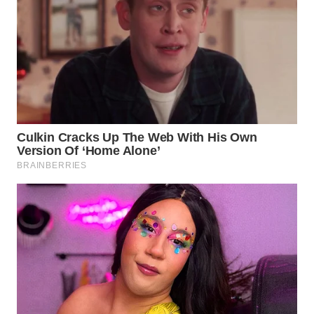
WAHANA
DESA
WISATA
LAPAK
WAHANA
Wahana
Network
KONSUMEN
LISTRIK
MASYARAKAT
KELISTRIKAN
WALINKI