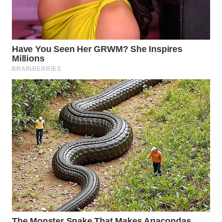
ID
MAWAKA
ID
MARTABAT
NET
PLN
WATCH
MKLI
LPKKI
LKKI
KOPEKLIN