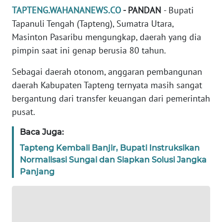
REDAKSI
TAPTENG.WAHANANEWS.CO
- PANDAN
- Bupati
Tapanuli Tengah (Tapteng), Sumatra Utara,
KARIR
Masinton Pasaribu mengungkap, daerah yang dia
pimpin saat ini genap berusia 80 tahun.
DISCLAIMER
Sebagai daerah otonom, anggaran pembangunan
daerah Kabupaten Tapteng ternyata masih sangat
Wahana
News
bergantung dari transfer keuangan dari pemerintah
Regional
pusat.
WN
Baca Juga:
SUMUT
Tapteng Kembali Banjir, Bupati Instruksikan
Normalisasi Sungai dan Siapkan Solusi Jangka
WN
Panjang
JAKARTA
WN
JABAR