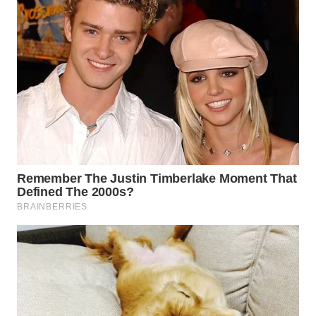
SIBARAGAS
NEWS
METRO
SIANTAR
NEWS
METRO
MEDAN
NEWS
METRO
JAKARTA
NEWS
KRT
NEWS