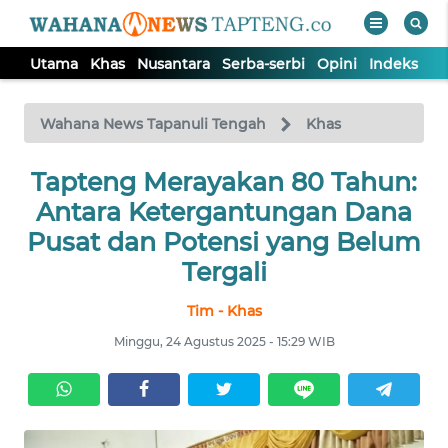
Utama
Khas
Nusantara
Serba-serbi
Opini
Indeks
WAHANA
Tutup
TV
Wahana News Tapanuli Tengah
Khas
Tapteng Merayakan 80 Tahun:
UTAMA
Antara Ketergantungan Dana
KHAS
Pusat dan Potensi yang Belum
Tergali
NUSANTARA
Tim - Khas
Minggu, 24 Agustus 2025 - 15:29 WIB
SERBA-
SERBI
OPINI