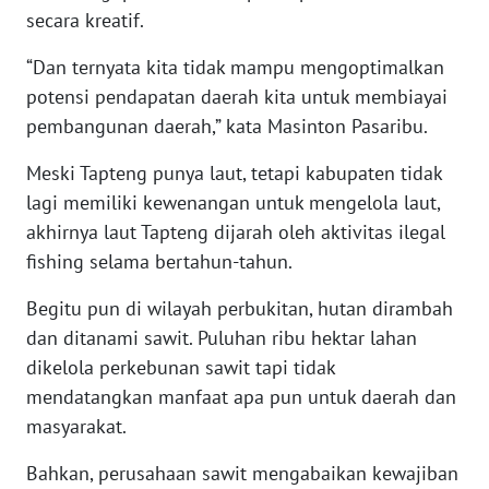
secara kreatif.
WN
“Dan ternyata kita tidak mampu mengoptimalkan
BABEL
potensi pendapatan daerah kita untuk membiayai
pembangunan daerah,” kata Masinton Pasaribu.
WN
SUMBAR
Meski Tapteng punya laut, tetapi kabupaten tidak
lagi memiliki kewenangan untuk mengelola laut,
WN
akhirnya laut Tapteng dijarah oleh aktivitas ilegal
SUMSEL
fishing selama bertahun-tahun.
WN
Begitu pun di wilayah perbukitan, hutan dirambah
BENGKULU
dan ditanami sawit. Puluhan ribu hektar lahan
dikelola perkebunan sawit tapi tidak
WN
mendatangkan manfaat apa pun untuk daerah dan
LAMPUNG
masyarakat.
WN
Bahkan, perusahaan sawit mengabaikan kewajiban
JATENG