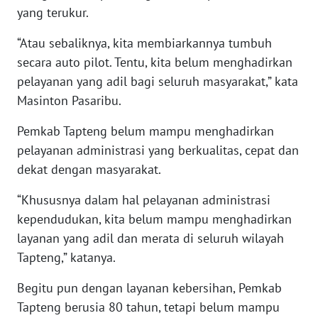
yang terukur.
WN
“Atau sebaliknya, kita membiarkannya tumbuh
KALTARA
secara auto pilot. Tentu, kita belum menghadirkan
pelayanan yang adil bagi seluruh masyarakat,” kata
WN
Masinton Pasaribu.
KALSEL
Pemkab Tapteng belum mampu menghadirkan
WN
pelayanan administrasi yang berkualitas, cepat dan
KALTIM
dekat dengan masyarakat.
WN
“Khususnya dalam hal pelayanan administrasi
SULSEL
kependudukan, kita belum mampu menghadirkan
layanan yang adil dan merata di seluruh wilayah
WN
Tapteng,” katanya.
GORONTALO
Begitu pun dengan layanan kebersihan, Pemkab
WN
Tapteng berusia 80 tahun, tetapi belum mampu
SULUT