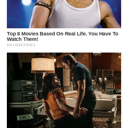
WN
INDRAMAYU
WN
KUNINGAN
WN
MAJALENGKA
WN
SUBANG
WN
SUKABUMI
WN
PURWAKARTA