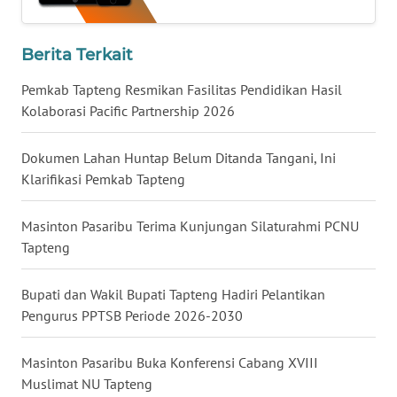
BEKASI
Berita Terkait
WN
BOGOR
Pemkab Tapteng Resmikan Fasilitas Pendidikan Hasil
Kolaborasi Pacific Partnership 2026
WN
DEPOK
Dokumen Lahan Huntap Belum Ditanda Tangani, Ini
Klarifikasi Pemkab Tapteng
WN
TAPANULI
UTARA
Masinton Pasaribu Terima Kunjungan Silaturahmi PCNU
Tapteng
WN
SAMOSIR
Bupati dan Wakil Bupati Tapteng Hadiri Pelantikan
Pengurus PPTSB Periode 2026-2030
WN
PADANG
Masinton Pasaribu Buka Konferensi Cabang XVIII
LAWAS
Muslimat NU Tapteng