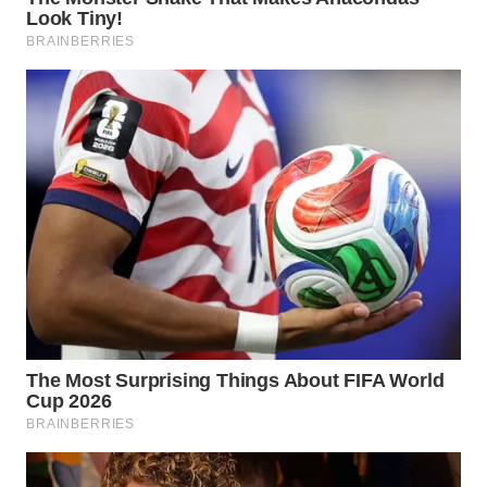
PORTAL
KONSUMEN
FORWAMKI
ALPERKLINAS
FORJASIDA
TAMBANG
NEWS
SITUNGIR
NEWS
SIDIKALANG
NEWS