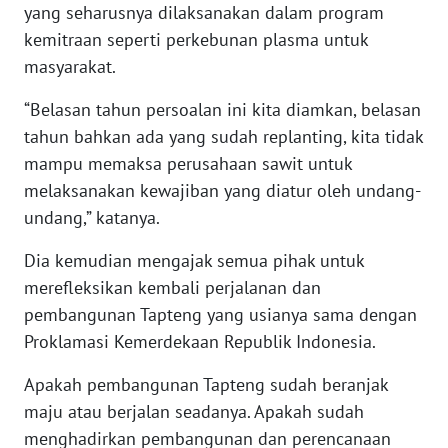
yang seharusnya dilaksanakan dalam program
kemitraan seperti perkebunan plasma untuk
WN
masyarakat.
NUSANTARA
“Belasan tahun persoalan ini kita diamkan, belasan
WN
tahun bahkan ada yang sudah replanting, kita tidak
JOGJA
mampu memaksa perusahaan sawit untuk
melaksanakan kewajiban yang diatur oleh undang-
WN
undang,” katanya.
JATIM
Dia kemudian mengajak semua pihak untuk
WN
merefleksikan kembali perjalanan dan
BALI
pembangunan Tapteng yang usianya sama dengan
Proklamasi Kemerdekaan Republik Indonesia.
WN
KALBAR
Apakah pembangunan Tapteng sudah beranjak
maju atau berjalan seadanya. Apakah sudah
WN
menghadirkan pembangunan dan perencanaan
KALTENG