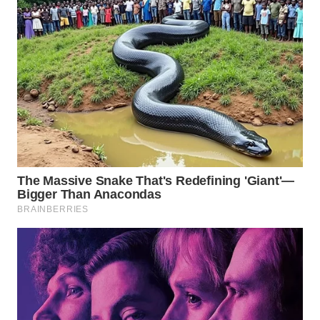
SURABAYA
WN
NATUNA
WN
BINTAN
WN
MANDALIKA
WN
LIKUPANG
WN
LABUANBAJO
WN
BORNEO