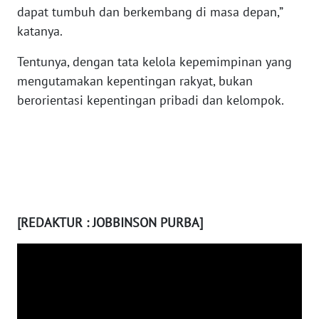
LANGKAT
dapat tumbuh dan berkembang di masa depan,”
katanya.
WN
TAPANULI
Tentunya, dengan tata kelola kepemimpinan yang
SELATAN
mengutamakan kepentingan rakyat, bukan
berorientasi kepentingan pribadi dan kelompok.
WN
TANJUNG
LESUNG
WN
KARO
[REDAKTUR : JOBBINSON PURBA]
WN
SIMALUNGUN
WN
LABUHANBATU