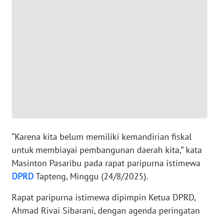
WN
BANTEN
WN
NTT
WN
KEPRI
WN
“Karena kita belum memiliki kemandirian fiskal
PAPUA
untuk membiayai pembangunan daerah kita,” kata
Masinton Pasaribu pada rapat paripurna istimewa
WN
PAPUA
DPRD
Tapteng, Minggu (24/8/2025).
BARAT
Rapat paripurna istimewa dipimpin Ketua DPRD,
Ahmad Rivai Sibarani, dengan agenda peringatan
WN