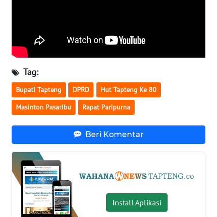
WN
TAPANULI
TENGAH
WN DELI
SERDANG
Tag:
Bupati Tapteng
DPRD
Hut Tapteng Ke 80
WN
TEBING
Masinton Pasaribu
Rapat Paripurna
TINGGI
Beri Komentar
WN
PAKPAK
WN
KARAWANG
Install Aplikasi
WN