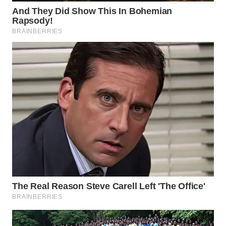
WN
PRIANGAN
TIMUR
WN
SEMARANG
WN
SOLO
WN
BOROBUDUR
WN
MADURA
WN