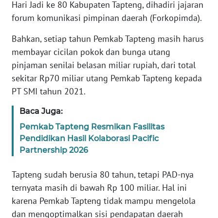
RIAU
Hari Jadi ke 80 Kabupaten Tapteng, dihadiri jajaran
forum komunikasi pimpinan daerah (Forkopimda).
WN
Bahkan, setiap tahun Pemkab Tapteng masih harus
SERAMBI
membayar cicilan pokok dan bunga utang
WN
pinjaman senilai belasan miliar rupiah, dari total
JAMBI
sekitar Rp70 miliar utang Pemkab Tapteng kepada
PT SMI tahun 2021.
WN
SULTRA
Baca Juga:
Pemkab Tapteng Resmikan Fasilitas
WN
Pendidikan Hasil Kolaborasi Pacific
NTB
Partnership 2026
WN
Tapteng sudah berusia 80 tahun, tetapi PAD-nya
SULTENG
ternyata masih di bawah Rp 100 miliar. Hal ini
karena Pemkab Tapteng tidak mampu mengelola
WN
dan mengoptimalkan sisi pendapatan daerah
SULBAR