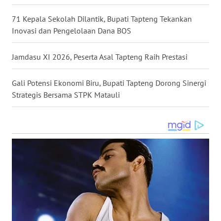
WN
71 Kepala Sekolah Dilantik, Bupati Tapteng Tekankan
SUMEDANG
Inovasi dan Pengelolaan Dana BOS
WN
Jamdasu XI 2026, Peserta Asal Tapteng Raih Prestasi
CIANJUR
Gali Potensi Ekonomi Biru, Bupati Tapteng Dorong Sinergi
WN
Strategis Bersama STPK Matauli
KEPULAUAN
SERIBU
WN
TANGERANG
WN
BINJAI
WN
CIREBON