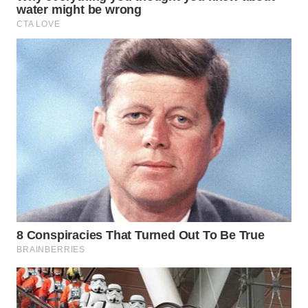
WN
INDRAMAYU
WN
KUNINGAN
WN
MAJALENGKA
WN
SUBANG
WN
SUKABUMI
WN
PURWAKARTA