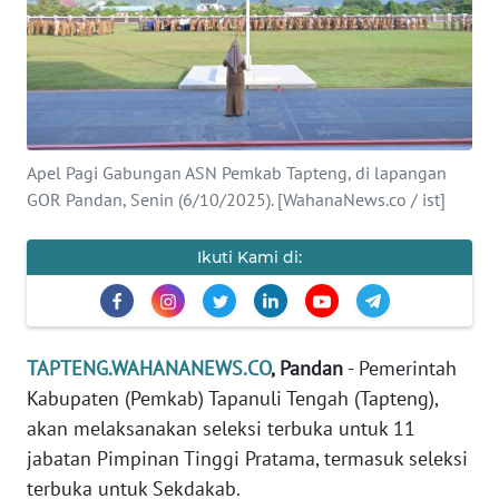
Informasi
INDEKS
BERITA
KONTAK
Apel Pagi Gabungan ASN Pemkab Tapteng, di lapangan
KAMI
GOR Pandan, Senin (6/10/2025). [WahanaNews.co / ist]
INFO
Ikuti Kami di:
IKLAN
TENTANG
KAMI
TAPTENG.WAHANANEWS.CO
, Pandan
- Pemerintah
Kabupaten (Pemkab) Tapanuli Tengah (Tapteng),
PEDOMAN
akan melaksanakan seleksi terbuka untuk 11
MEDIA
jabatan Pimpinan Tinggi Pratama, termasuk seleksi
SIBER
terbuka untuk Sekdakab.