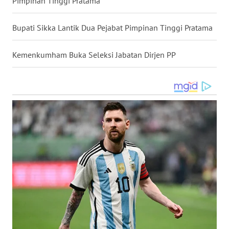
Pimpinan Tinggi Pratama
WN
Bupati Sikka Lantik Dua Pejabat Pimpinan Tinggi Pratama
MALUKU
Kemenkumham Buka Seleksi Jabatan Dirjen PP
WN
MALUT
WN
DAIRI
WN
DANAU
TOBA
WN
NIAS
WN