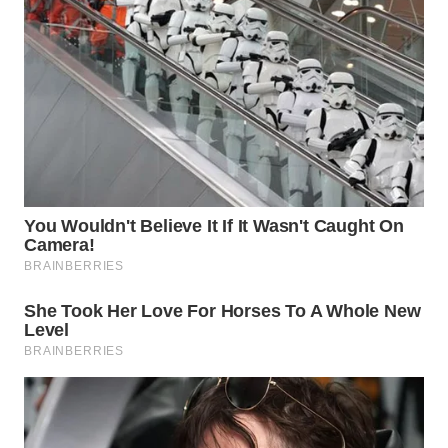
WN
PRIANGAN
TIMUR
WN
SEMARANG
WN
SOLO
WN
BOROBUDUR
WN
MADURA
WN