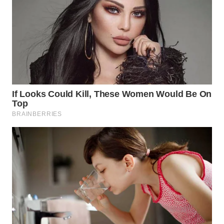
BEKASI
WN
BOGOR
WN
DEPOK
WN
TAPANULI
UTARA
WN
SAMOSIR
WN
PADANG
LAWAS