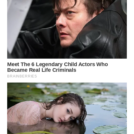
SURABAYA
WN
NATUNA
WN
BINTAN
WN
MANDALIKA
WN
LIKUPANG
WN
LABUANBAJO
WN
BORNEO