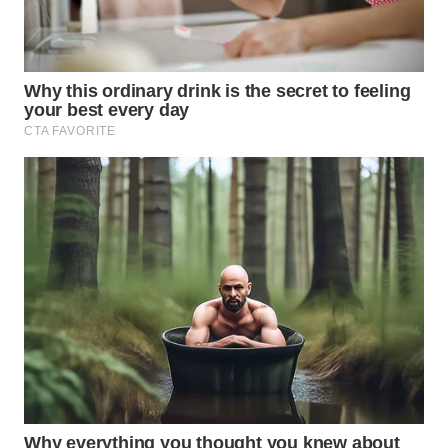
WN
SUMEDANG
WN
CIANJUR
WN
KEPULAUAN
SERIBU
WN
TANGERANG
WN
BINJAI
WN
CIREBON