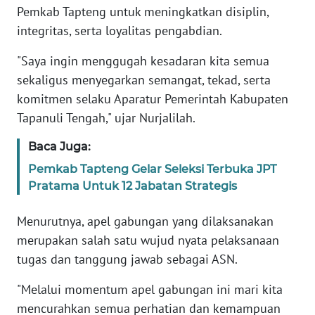
RIAU
Pemkab Tapteng untuk meningkatkan disiplin,
integritas, serta loyalitas pengabdian.
WN
SERAMBI
"Saya ingin menggugah kesadaran kita semua
sekaligus menyegarkan semangat, tekad, serta
WN
komitmen selaku Aparatur Pemerintah Kabupaten
JAMBI
Tapanuli Tengah," ujar Nurjalilah.
WN
Baca Juga:
SULTRA
Pemkab Tapteng Gelar Seleksi Terbuka JPT
Pratama Untuk 12 Jabatan Strategis
WN
NTB
Menurutnya, apel gabungan yang dilaksanakan
merupakan salah satu wujud nyata pelaksanaan
WN
tugas dan tanggung jawab sebagai ASN.
SULTENG
"Melalui momentum apel gabungan ini mari kita
WN
mencurahkan semua perhatian dan kemampuan
SULBAR