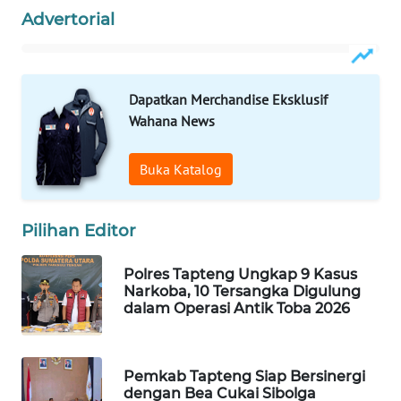
Advertorial
WAHANA
DESA
WISATA
Dapatkan Merchandise Eksklusif
Wahana News
LAPAK
WAHANA
Buka Katalog
Wahana
Network
Pilihan Editor
KONSUMEN
LISTRIK
Polres Tapteng Ungkap 9 Kasus
Narkoba, 10 Tersangka Digulung
dalam Operasi Antik Toba 2026
MASYARAKAT
KELISTRIKAN
Pemkab Tapteng Siap Bersinergi
WALINKI
dengan Bea Cukai Sibolga