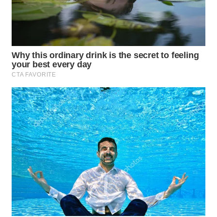
Wahana
Media
Group
WAHANA
NEWS
WAHANA
TANI
WAHANA
ADVOKAT
WAHANA
INFRASTRUKTUR
WAHANA
KONSUMEN