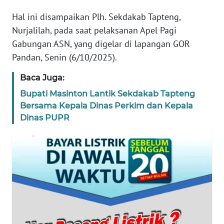
REDAKSI
Hal ini disampaikan Plh. Sekdakab Tapteng,
Nurjalilah, pada saat pelaksanan Apel Pagi
KARIR
Gabungan ASN, yang digelar di lapangan GOR
Pandan, Senin (6/10/2025).
DISCLAIMER
Baca Juga:
Wahana
Bupati Masinton Lantik Sekdakab Tapteng
News
Bersama Kepala Dinas Perkim dan Kepala
Regional
Dinas PUPR
WN
SUMUT
WN
JAKARTA
WN
JABAR