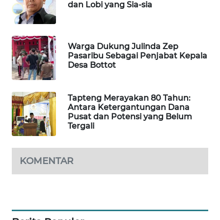
dan Lobi yang Sia-sia
PORTAL
KONSUMEN
Warga Dukung Julinda Zep
Pasaribu Sebagai Penjabat Kepala
FORWAMKI
Desa Bottot
ALPERKLINAS
Tapteng Merayakan 80 Tahun:
Antara Ketergantungan Dana
FORJASIDA
Pusat dan Potensi yang Belum
Tergali
TAMBANG
NEWS
KOMENTAR
SITUNGIR
NEWS
SIDIKALANG
NEWS