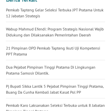
Berita Terkait
Pemkab Tapteng Gelar Seleksi Terbuka JPT Pratama Untuk
WN
12 Jabatan Strategis
KALTARA
Wabup Mahmud Efendi: Program Strategis Nasional Wajib
WN
KALSEL
Didukung dan Dilaksanakan Pemerintahan Daerah
WN
21 Pimpinan OPD Pemkab Tapteng Ikuti Uji Kompetensi
KALTIM
PPT Pratama
WN
Dua Pejabat Pimpinan Tinggi Pratama Di Lingkungan
SULSEL
Pratama Samosir Dilantik.
WN
Pj Bupati Sikka Lantik 5 Pejabat Pimpinan Tinggi Pratama,
GORONTALO
Buang Da Cunha Kembali Jabat Kasat Pol PP
WN
Pemkab Karo Laksanakan Seleksi Terbuka untuk 8 Jabatan
SULUT