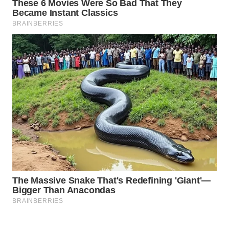
WAHANA
SPORT
WAHANA
UMKM
WAHANA
SELEB
WAHANA
PERSONA
WAHANA
OTOMOTIF
WAHANA
HEALTH