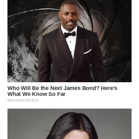
WN
TAPANULI
TENGAH
WN DELI
SERDANG
WN
TEBING
TINGGI
WN
PAKPAK
WN
KARAWANG
WN