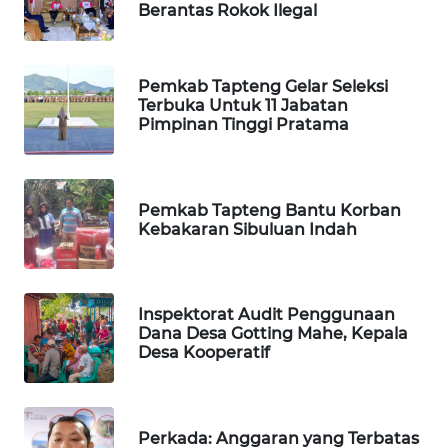
ID
Berantas Rokok Ilegal
MAWAKA
ID
Pemkab Tapteng Gelar Seleksi
Terbuka Untuk 11 Jabatan
Pimpinan Tinggi Pratama
MARTABAT
NET
PLN
Pemkab Tapteng Bantu Korban
WATCH
Kebakaran Sibuluan Indah
MKLI
Inspektorat Audit Penggunaan
LPKKI
Dana Desa Gotting Mahe, Kepala
Desa Kooperatif
LKKI
Perkada: Anggaran yang Terbatas
KOPEKLIN