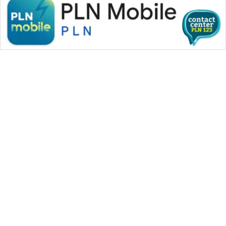
WAHANA MEDIA GROUP
|
|
|
WAHANA NEWS co
WAHANA TANI
WAHANA ADVOKAT
|
|
WAHANA INFRASTRUKTUR
WAHANA KONSUMEN
|
|
|
WAHANA LISTRIK
WAHANA TRAVEL
WAHANA TV
|
|
|
WAHANANEWS id
WAHANANEWS CO ID
WAHANANEWS NET