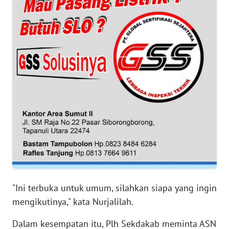
WN
BANTEN
WN
NTT
WN
KEPRI
WN
PAPUA
WN
PAPUA
"Ini terbuka untuk umum, silahkan siapa yang ingin
BARAT
mengikutinya," kata Nurjalilah.
WN
Dalam kesempatan itu, Plh Sekdakab meminta ASN