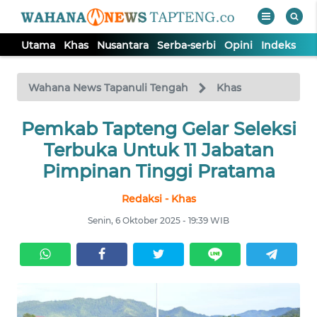
Utama
Khas
Nusantara
Serba-serbi
Opini
Indeks
WAHANA
Tutup
TV
Wahana News Tapanuli Tengah
Khas
Pemkab Tapteng Gelar Seleksi
UTAMA
Terbuka Untuk 11 Jabatan
KHAS
Pimpinan Tinggi Pratama
Redaksi - Khas
NUSANTARA
Senin, 6 Oktober 2025 - 19:39 WIB
SERBA-
SERBI
OPINI