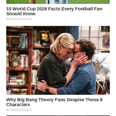
LANGKAT
WN
TAPANULI
SELATAN
WN
TANJUNG
LESUNG
WN
KARO
WN
SIMALUNGUN
WN
LABUHANBATU