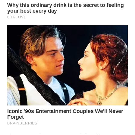
WAHANA
LISTRIK
WAHANA
TRAVEL
WAHANA
TV
WAHANANEWS
ID
WAHANANEWS
CO ID
WAHANANEWS
NET