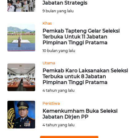
Jabatan Strategis
Informasi
9 bulan yang lalu
INDEKS
Khas
BERITA
Pemkab Tapteng Gelar Seleksi
Terbuka Untuk 11 Jabatan
Pimpinan Tinggi Pratama
KONTAK
10 bulan yang lalu
KAMI
Utama
INFO
Pemkab Karo Laksanakan Seleksi
IKLAN
Terbuka untuk 8 Jabatan
Pimpinan Tinggi Pratama
4 tahun yang lalu
TENTANG
KAMI
Peristiwa
Kemenkumham Buka Seleksi
PEDOMAN
Jabatan Dirjen PP
MEDIA
4 tahun yang lalu
SIBER