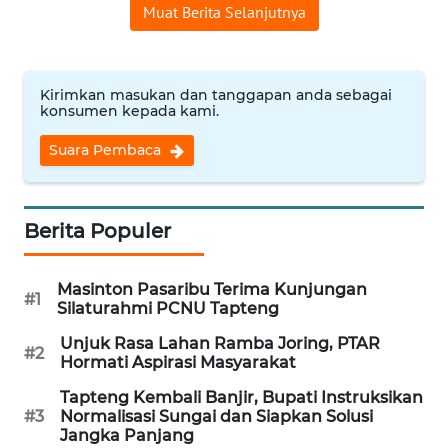
Muat Berita Selanjutnya
REDAKSI
KARIR
Kirimkan masukan dan tanggapan anda sebagai
konsumen kepada kami.
DISCLAIMER
Suara Pembaca
Wahana
News
Regional
Berita Populer
WN
SUMUT
Masinton Pasaribu Terima Kunjungan
#1
Silaturahmi PCNU Tapteng
WN
Unjuk Rasa Lahan Ramba Joring, PTAR
#2
JAKARTA
Hormati Aspirasi Masyarakat
Tapteng Kembali Banjir, Bupati Instruksikan
WN
#3
Normalisasi Sungai dan Siapkan Solusi
JABAR
Jangka Panjang