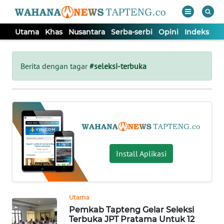
Utama
Khas
Nusantara
Serba-serbi
Opini
Indeks
WAHANA
Tutup
TV
Berita dengan tagar
#seleksi-terbuka
UTAMA
KHAS
NUSANTARA
Install Aplikasi
SERBA-
SERBI
Utama
Pemkab Tapteng Gelar Seleksi
OPINI
Terbuka JPT Pratama Untuk 12