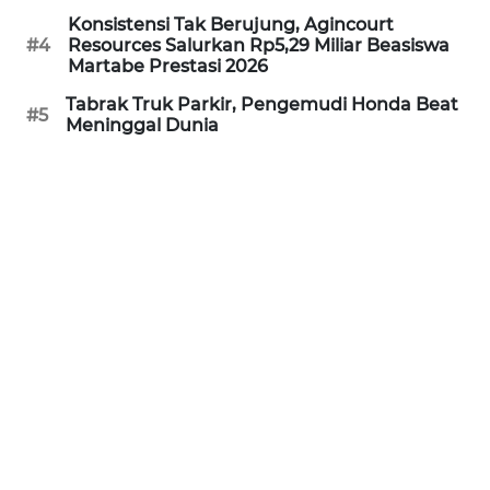
Konsistensi Tak Berujung, Agincourt
WN
#4
Resources Salurkan Rp5,29 Miliar Beasiswa
BANTEN
Martabe Prestasi 2026
Tabrak Truk Parkir, Pengemudi Honda Beat
#5
WN
Meninggal Dunia
NTT
WN
KEPRI
WN
PAPUA
WN
PAPUA
BARAT
WN