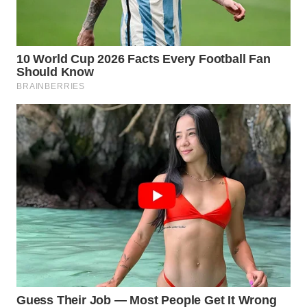
WN
PRIANGAN
TIMUR
WN
SEMARANG
WN
SOLO
WN
BOROBUDUR
WN
MADURA
WN