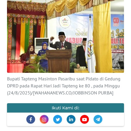
Informasi
INDEKS
BERITA
KONTAK
KAMI
INFO
IKLAN
Bupati Tapteng Masinton Pasaribu saat Pidato di Gedung
DPRD pada Rapat Hari Jadi Tapteng ke 80 , pada Minggu
TENTANG
(24/8/2025)/[WAHANANEWS.CO/JOBBINSON PURBA]
KAMI
Ikuti Kami di:
PEDOMAN
MEDIA
SIBER