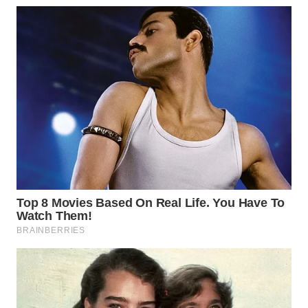
BEKASI
WN
BOGOR
WN
DEPOK
WN
TAPANULI
UTARA
WN
SAMOSIR
WN
PADANG
LAWAS