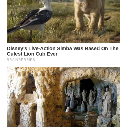
WN
MALUKU
WN
MALUT
WN
DAIRI
WN
DANAU
TOBA
WN
NIAS
WN