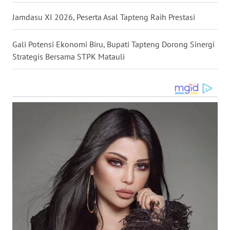
Jamdasu XI 2026, Peserta Asal Tapteng Raih Prestasi
WN
BABEL
Gali Potensi Ekonomi Biru, Bupati Tapteng Dorong Sinergi
Strategis Bersama STPK Matauli
WN
SUMBAR
WN
SUMSEL
WN
BENGKULU
WN
LAMPUNG
WN
JATENG