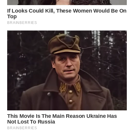
WN
NUSANTARA
WN
JOGJA
WN
JATIM
WN
BALI
WN
KALBAR
WN
KALTENG