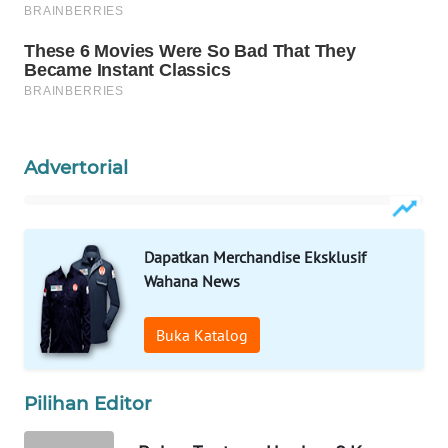
SURABAYA
WN
NATUNA
WN
BINTAN
Advertorial
WN
MANDALIKA
Dapatkan Merchandise Eksklusif
WN
Wahana News
LIKUPANG
Buka Katalog
WN
LABUANBAJO
Pilihan Editor
WN
BORNEO