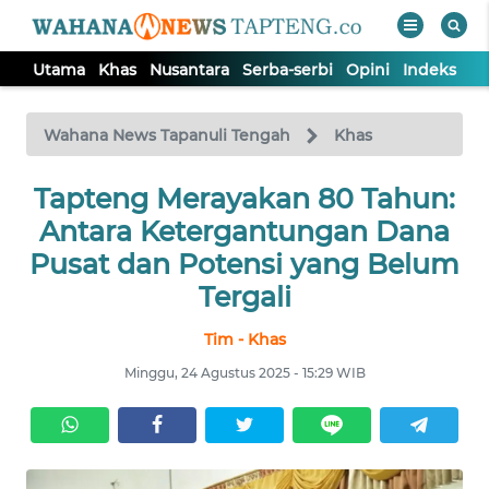
Utama
Khas
Nusantara
Serba-serbi
Opini
Indeks
WAHANA
Tutup
TV
Wahana News Tapanuli Tengah
Khas
Tapteng Merayakan 80 Tahun:
UTAMA
Antara Ketergantungan Dana
KHAS
Pusat dan Potensi yang Belum
Tergali
NUSANTARA
Tim - Khas
Minggu, 24 Agustus 2025 - 15:29 WIB
SERBA-
SERBI
OPINI