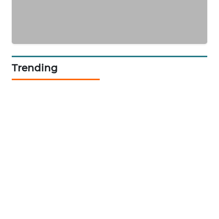
WAHANA
DESA
WISATA
Trending
LAPAK
WAHANA
Wahana
Network
KONSUMEN
LISTRIK
MASYARAKAT
KELISTRIKAN
WALINKI