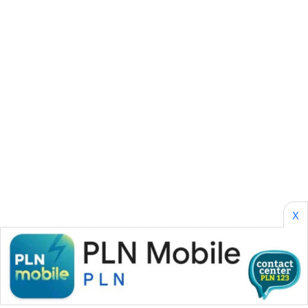
KARING
NEWS
JURNAL
MARITIM
HUMBANG
NEWS
GARONGGANG
NEWS
X
FISUELRI
ID
ENERGI
NEWS