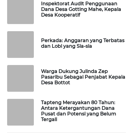
Inspektorat Audit Penggunaan
Dana Desa Gotting Mahe, Kepala
Desa Kooperatif
WAHANA
LISTRIK
WAHANA
Perkada: Anggaran yang Terbatas
TRAVEL
dan Lobi yang Sia-sia
WAHANA
TV
Warga Dukung Julinda Zep
Pasaribu Sebagai Penjabat Kepala
WAHANANEWS
Desa Bottot
ID
Tapteng Merayakan 80 Tahun:
WAHANANEWS
Antara Ketergantungan Dana
CO ID
Pusat dan Potensi yang Belum
Tergali
WAHANANEWS
NET