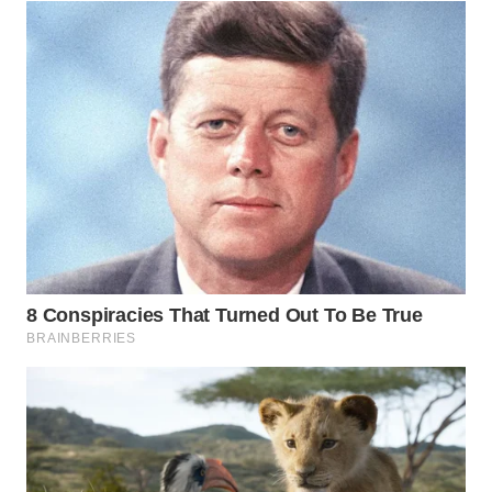
WN
KALTARA
WN
KALSEL
WN
KALTIM
WN
SULSEL
WN
GORONTALO
WN
SULUT