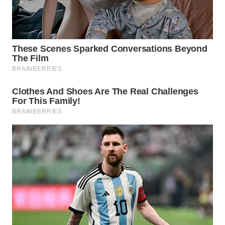
WN
INDRAMAYU
WN
KUNINGAN
WN
MAJALENGKA
WN
SUBANG
WN
SUKABUMI
WN
PURWAKARTA