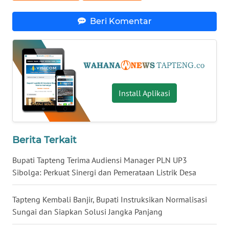
WN
Beri Komentar
BANTEN
WN
NTT
Install Aplikasi
WN
KEPRI
WN
Berita Terkait
PAPUA
Bupati Tapteng Terima Audiensi Manager PLN UP3
WN
Sibolga: Perkuat Sinergi dan Pemerataan Listrik Desa
PAPUA
BARAT
Tapteng Kembali Banjir, Bupati Instruksikan Normalisasi
Sungai dan Siapkan Solusi Jangka Panjang
WN