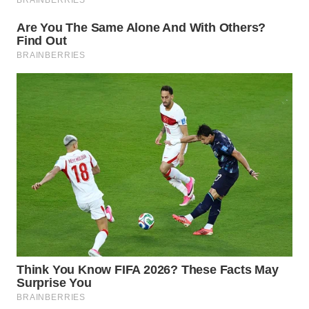
WN
TAPANULI
TENGAH
WN DELI
SERDANG
WN
TEBING
TINGGI
WN
PAKPAK
WN
KARAWANG
WN