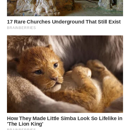
LANGKAT
WN
TAPANULI
SELATAN
WN
TANJUNG
LESUNG
WN
KARO
WN
SIMALUNGUN
WN
LABUHANBATU