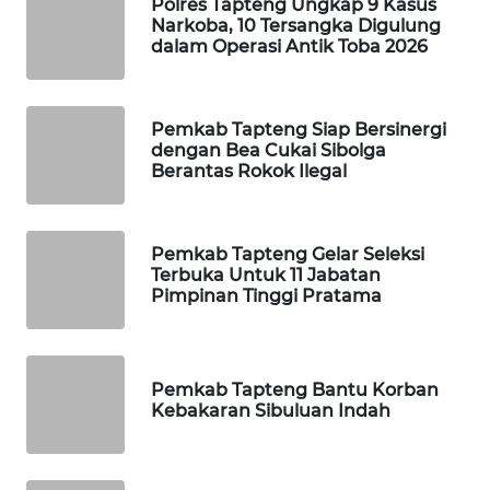
Polres Tapteng Ungkap 9 Kasus
Narkoba, 10 Tersangka Digulung
dalam Operasi Antik Toba 2026
Wahana
Media
Group
Pemkab Tapteng Siap Bersinergi
WAHANA
dengan Bea Cukai Sibolga
NEWS
Berantas Rokok Ilegal
WAHANA
TANI
Pemkab Tapteng Gelar Seleksi
Terbuka Untuk 11 Jabatan
Pimpinan Tinggi Pratama
WAHANA
ADVOKAT
WAHANA
Pemkab Tapteng Bantu Korban
INFRASTRUKTUR
Kebakaran Sibuluan Indah
WAHANA
KONSUMEN