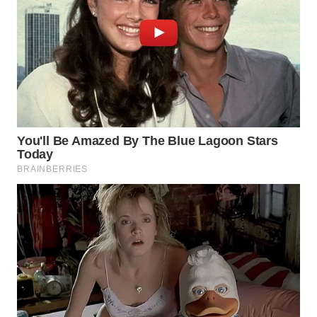
WN
SUMEDANG
WN
CIANJUR
WN
KEPULAUAN
SERIBU
WN
TANGERANG
WN
BINJAI
WN
CIREBON