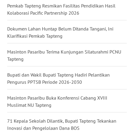
RIAU
Pemkab Tapteng Resmikan Fasilitas Pendidikan Hasil
Kolaborasi Pacific Partnership 2026
WN
SERAMBI
Dokumen Lahan Huntap Belum Ditanda Tangani, Ini
Klarifikasi Pemkab Tapteng
WN
JAMBI
Masinton Pasaribu Terima Kunjungan Silaturahmi PCNU
Tapteng
WN
SULTRA
Bupati dan Wakil Bupati Tapteng Hadiri Pelantikan
Pengurus PPTSB Periode 2026-2030
WN
NTB
Masinton Pasaribu Buka Konferensi Cabang XVIII
Muslimat NU Tapteng
WN
SULTENG
71 Kepala Sekolah Dilantik, Bupati Tapteng Tekankan
WN
Inovasi dan Pengelolaan Dana BOS
SULBAR