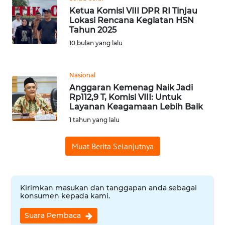
Ketua Komisi VIII DPR RI Tinjau
WN
Lokasi Rencana Kegiatan HSN
Tahun 2025
BANTEN
10 bulan yang lalu
WN
NTT
Nasional
Anggaran Kemenag Naik Jadi
WN
Rp112,9 T, Komisi VIII: Untuk
KEPRI
Layanan Keagamaan Lebih Baik
1 tahun yang lalu
WN
PAPUA
Muat Berita Selanjutnya
WN
PAPUA
Kirimkan masukan dan tanggapan anda sebagai
BARAT
konsumen kepada kami.
Suara Pembaca
WN