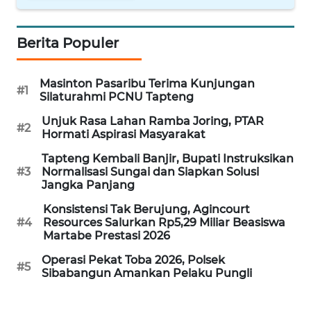
RIAU
WN
Berita Populer
SERAMBI
Masinton Pasaribu Terima Kunjungan
#1
WN
Silaturahmi PCNU Tapteng
JAMBI
Unjuk Rasa Lahan Ramba Joring, PTAR
#2
Hormati Aspirasi Masyarakat
WN
SULTRA
Tapteng Kembali Banjir, Bupati Instruksikan
#3
Normalisasi Sungai dan Siapkan Solusi
Jangka Panjang
WN
NTB
Konsistensi Tak Berujung, Agincourt
#4
Resources Salurkan Rp5,29 Miliar Beasiswa
Martabe Prestasi 2026
WN
SULTENG
Operasi Pekat Toba 2026, Polsek
#5
Sibabangun Amankan Pelaku Pungli
WN
SULBAR