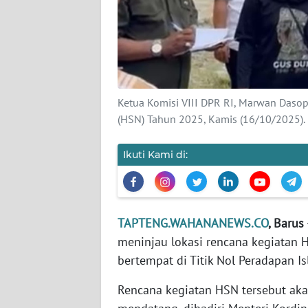
KARIR
DISCLAIMER
Wahana
Ketua Komisi VIII DPR RI, Marwan Dasop
News
(HSN) Tahun 2025, Kamis (16/10/2025).
Regional
Ikuti Kami di:
WN
SUMUT
WN
TAPTENG.WAHANANEWS.CO
, Barus
JAKARTA
meninjau lokasi rencana kegiatan H
bertempat di Titik Nol Peradapan I
WN
JABAR
Rencana kegiatan HSN tersebut ak