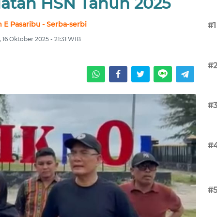
atan HSN Tahun 2025
 E Pasaribu - Serba-serbi
#1
 16 Oktober 2025 - 21:31 WIB
#
#
#
#