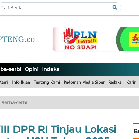
ba-serbi
Opini
Indeks
Kami
Info Iklan
Tentang Kami
Pedoman Media Siber
Redaksi
Karir
Serba-serbi
II DPR RI Tinjau Lokasi
B