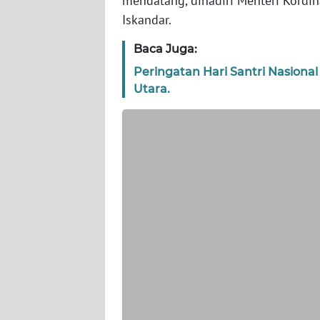
mendatang, dihadiri Menteri Kord
WN
Iskandar.
BANTEN
Baca Juga:
WN
Peringatan Hari Santri Nasiona
NTT
Utara.
WN
KEPRI
WN
PAPUA
WN
PAPUA
BARAT
WN
RIAU