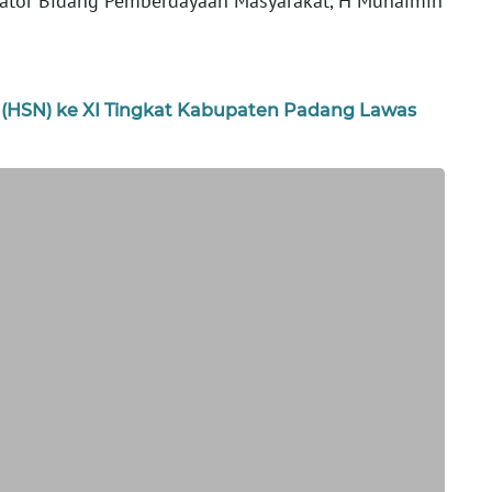
inator Bidang Pemberdayaan Masyarakat, H Muhaimin
l (HSN) ke XI Tingkat Kabupaten Padang Lawas