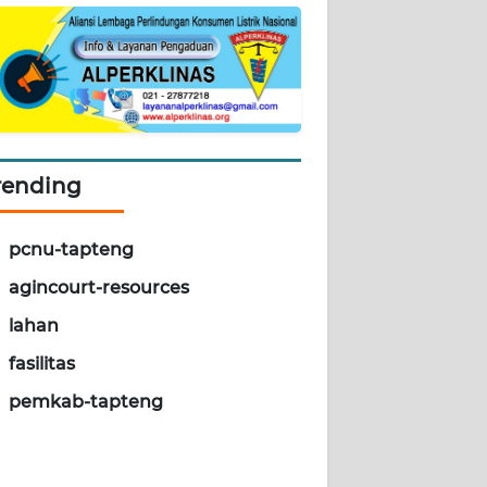
rending
pcnu-tapteng
agincourt-resources
lahan
fasilitas
pemkab-tapteng