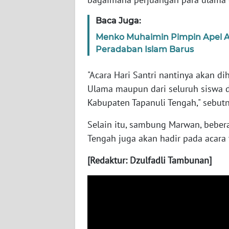
WN
Baca Juga:
BABEL
Menko Muhaimin Pimpin Apel Akb
WN
Peradaban Islam Barus
SUMBAR
"Acara Hari Santri nantinya akan di
WN
Ulama maupun dari seluruh siswa d
SUMSEL
Kabupaten Tapanuli Tengah," sebutn
Selain itu, sambung Marwan, bebera
WN
BENGKULU
Tengah juga akan hadir pada acara 
[Redaktur: Dzulfadli Tambunan]
WN
LAMPUNG
WN
JATENG