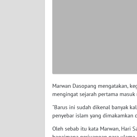
WN
SERAMBI
WN
JAMBI
WN
SULTRA
WN
NTB
Marwan Dasopang mengatakan, kegia
mengingat sejarah pertama masuk n
WN
SULTENG
"Barus ini sudah dikenal banyak k
penyebar islam yang dimakamkan di
WN
SULBAR
Oleh sebab itu kata Marwan, Hari S
bagaimana perjuangan para ulama d