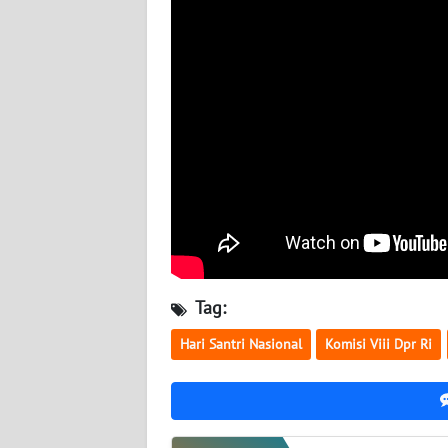
WN
NUSANTARA
WN
JOGJA
WN
JATIM
WN
BALI
Tag:
WN
KALBAR
Hari Santri Nasional
Komisi Viii Dpr Ri
WN
KALTENG