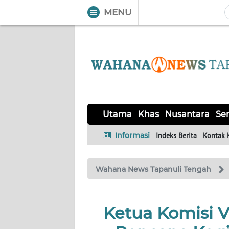
MENU
WAHANA
Tutup
TV
UTAMA
KHAS
Utama
Khas
Nusantara
Ser
NUSANTARA
Informasi
Indeks Berita
Kontak 
SERBA-
Wahana News Tapanuli Tengah
SERBI
OPINI
Ketua Komisi VI
Informasi