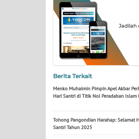
WN
KALTARA
Jadilah
WN
KALSEL
WN
KALTIM
WN
Berita Terkait
SULSEL
Menko Muhaimin Pimpin Apel Akbar Per
Hari Santri di Titik Nol Peradaban Islam
WN
GORONTALO
WN
Tohong Pangondian Harahap: Selamat H
SULUT
Santri Tahun 2025