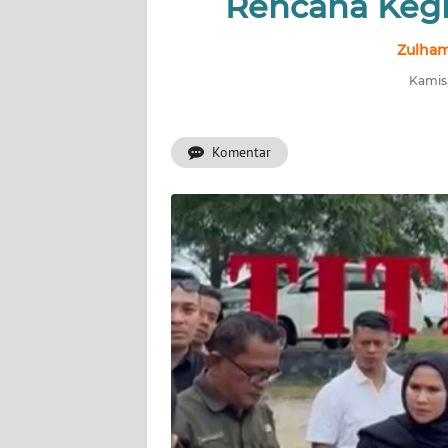
Rencana Kegi
INDEKS
Zulham
BERITA
Kamis,
KONTAK
KAMI
Komentar
INFO
IKLAN
TENTANG
KAMI
PEDOMAN
MEDIA
SIBER
REDAKSI