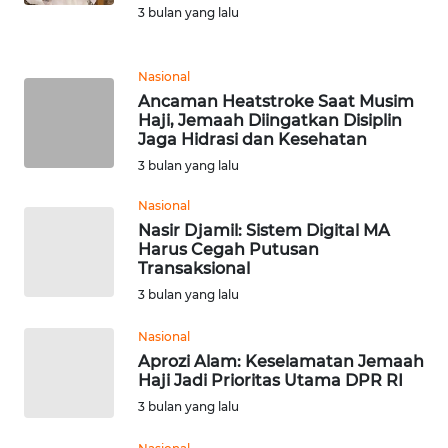
3 bulan yang lalu
REDAKSI
KARIR
Nasional
Ancaman Heatstroke Saat Musim
Haji, Jemaah Diingatkan Disiplin
DISCLAIMER
Jaga Hidrasi dan Kesehatan
3 bulan yang lalu
Wahana
News
Nasional
Regional
Nasir Djamil: Sistem Digital MA
Harus Cegah Putusan
WN
Transaksional
SUMUT
3 bulan yang lalu
Nasional
WN
JAKARTA
Aprozi Alam: Keselamatan Jemaah
Haji Jadi Prioritas Utama DPR RI
3 bulan yang lalu
WN
JABAR