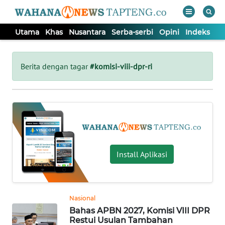
Utama
Khas
Nusantara
Serba-serbi
Opini
Indeks
WAHANA
Tutup
TV
Berita dengan tagar
#komisi-viii-dpr-ri
UTAMA
KHAS
NUSANTARA
Install Aplikasi
SERBA-
SERBI
Nasional
Bahas APBN 2027, Komisi VIII DPR
OPINI
Restui Usulan Tambahan