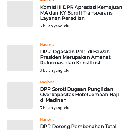
Nasional
Komisi III DPR Apresiasi Kemajuan
WN
MA dan KY, Soroti Transparansi
BANTEN
Layanan Peradilan
3 bulan yang lalu
WN
NTT
Nasional
DPR Tegaskan Polri di Bawah
WN
Presiden Merupakan Amanat
KEPRI
Reformasi dan Konstitusi
3 bulan yang lalu
WN
PAPUA
Nasional
DPR Soroti Dugaan Pungli dan
Overkapasitas Hotel Jemaah Haji
WN
di Madinah
PAPUA
3 bulan yang lalu
BARAT
Nasional
WN
DPR Dorong Pembenahan Total