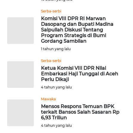
Serba-serbi
WN
Komisi VIII DPR RI Marwan
NUSANTARA
Dasopang dan Bupati Madina
Saipullah Diskusi Tentang
Program Strategis di Bumi
WN
Gordang Sambilan
JOGJA
1 tahun yang lalu
WN
Serba-serbi
JATIM
Ketua Komisi VIII DPR Nilai
Embarkasi Haji Tunggal di Aceh
Perlu Dikaji
WN
BALI
4 tahun yang lalu
Mawaka
WN
Mensos Respons Temuan BPK
KALBAR
terkait Bansos Salah Sasaran Rp
6,93 Triliun
WN
4 tahun yang lalu
KALTENG