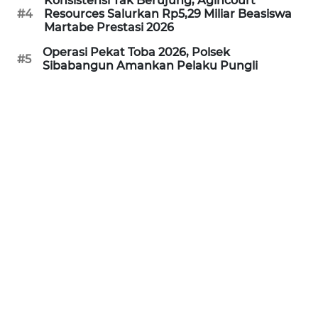
Konsistensi Tak Berujung, Agincourt
LANGKAT
#4
Resources Salurkan Rp5,29 Miliar Beasiswa
Martabe Prestasi 2026
WN
Operasi Pekat Toba 2026, Polsek
TAPANULI
#5
Sibabangun Amankan Pelaku Pungli
SELATAN
WN
TANJUNG
LESUNG
WN
KARO
WN
SIMALUNGUN
WN
LABUHANBATU