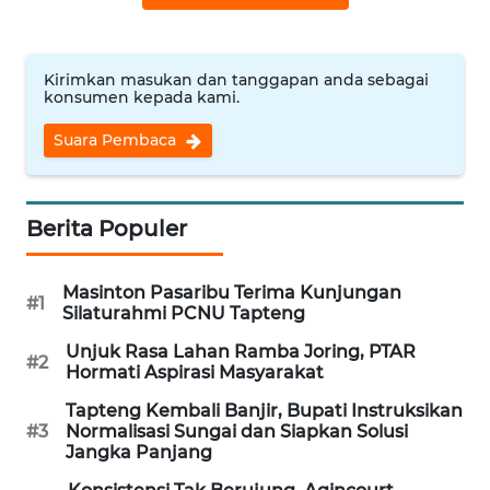
WN
MALUKU
Kirimkan masukan dan tanggapan anda sebagai
konsumen kepada kami.
WN
Suara Pembaca
MALUT
WN
Berita Populer
DAIRI
WN
Masinton Pasaribu Terima Kunjungan
#1
DANAU
Silaturahmi PCNU Tapteng
TOBA
Unjuk Rasa Lahan Ramba Joring, PTAR
#2
Hormati Aspirasi Masyarakat
WN
Tapteng Kembali Banjir, Bupati Instruksikan
NIAS
#3
Normalisasi Sungai dan Siapkan Solusi
Jangka Panjang
WN