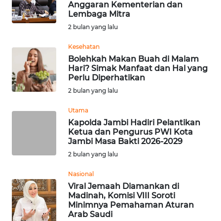
Anggaran Kementerian dan
Lembaga Mitra
Informasi
2 bulan yang lalu
INDEKS
BERITA
Kesehatan
Bolehkah Makan Buah di Malam
Hari? Simak Manfaat dan Hal yang
KONTAK
Perlu Diperhatikan
KAMI
2 bulan yang lalu
INFO
Utama
IKLAN
Kapolda Jambi Hadiri Pelantikan
Ketua dan Pengurus PWI Kota
Jambi Masa Bakti 2026-2029
TENTANG
2 bulan yang lalu
KAMI
Nasional
PEDOMAN
Viral Jemaah Diamankan di
MEDIA
Madinah, Komisi VIII Soroti
SIBER
Minimnya Pemahaman Aturan
Arab Saudi