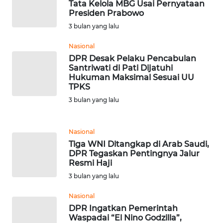
RIAU
Tata Kelola MBG Usai Pernyataan
Presiden Prabowo
3 bulan yang lalu
WN
SERAMBI
Nasional
DPR Desak Pelaku Pencabulan
WN
Santriwati di Pati Dijatuhi
JAMBI
Hukuman Maksimal Sesuai UU
TPKS
3 bulan yang lalu
WN
SULTRA
Nasional
WN
Tiga WNI Ditangkap di Arab Saudi,
NTB
DPR Tegaskan Pentingnya Jalur
Resmi Haji
WN
3 bulan yang lalu
SULTENG
Nasional
DPR Ingatkan Pemerintah
WN
Waspadai “El Nino Godzilla”,
SULBAR