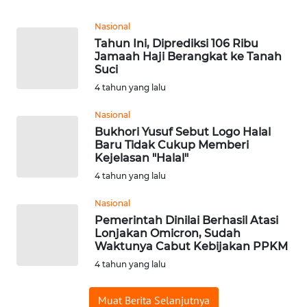
Nasional
WN
Tahun Ini, Diprediksi 106 Ribu
KALTARA
Jamaah Haji Berangkat ke Tanah
Suci
WN
4 tahun yang lalu
KALSEL
Nasional
WN
Bukhori Yusuf Sebut Logo Halal
Baru Tidak Cukup Memberi
KALTIM
Kejelasan "Halal"
4 tahun yang lalu
WN
SULSEL
Nasional
Pemerintah Dinilai Berhasil Atasi
WN
Lonjakan Omicron, Sudah
Waktunya Cabut Kebijakan PPKM
GORONTALO
4 tahun yang lalu
WN
SULUT
Muat Berita Selanjutnya