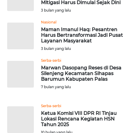
Mitigasi Harus Dimulai Sejak Dini
3 bulan yang lalu
WN
BABEL
Nasional
Maman Imanul Haq: Pesantren
Harus Bertransformasi Jadi Pusat
WN
Layanan Masyarakat
SUMBAR
3 bulan yang lalu
WN
Serba-serbi
SUMSEL
Marwan Dasopang Reses di Desa
Silenjeng Kecamatan Sihapas
Barumun Kabupaten Palas
WN
7 bulan yang lalu
BENGKULU
WN
Serba-serbi
LAMPUNG
Ketua Komisi VIII DPR RI Tinjau
Lokasi Rencana Kegiatan HSN
Tahun 2025
WN
JATENG
10 bulan yang lalu