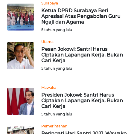
Surabaya
Ketua DPRD Surabaya Beri
WN
Apresiasi Atas Pengabdian Guru
BABEL
Ngaji dan Agama
5 tahun yang lalu
WN
Utama
SUMBAR
Pesan Jokowi: Santri Harus
Ciptakan Lapangan Kerja, Bukan
WN
Cari Kerja
SUMSEL
5 tahun yang lalu
WN
Mawaka
BENGKULU
Presiden Jokowi: Santri Harus
Ciptakan Lapangan Kerja, Bukan
WN
Cari Kerja
LAMPUNG
5 tahun yang lalu
WN
Pemerintahan
JATENG
Peringati Hari Santri 2021, Wawako