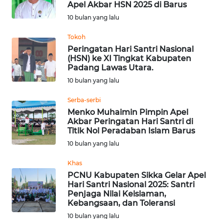
Apel Akbar HSN 2025 di Barus
Informasi
10 bulan yang lalu
INDEKS
Tokoh
BERITA
Peringatan Hari Santri Nasional
(HSN) ke XI Tingkat Kabupaten
Padang Lawas Utara.
KONTAK
10 bulan yang lalu
KAMI
Serba-serbi
INFO
Menko Muhaimin Pimpin Apel
IKLAN
Akbar Peringatan Hari Santri di
Titik Nol Peradaban Islam Barus
10 bulan yang lalu
TENTANG
KAMI
Khas
PCNU Kabupaten Sikka Gelar Apel
PEDOMAN
Hari Santri Nasional 2025: Santri
MEDIA
Penjaga Nilai Keislaman,
SIBER
Kebangsaan, dan Toleransi
10 bulan yang lalu