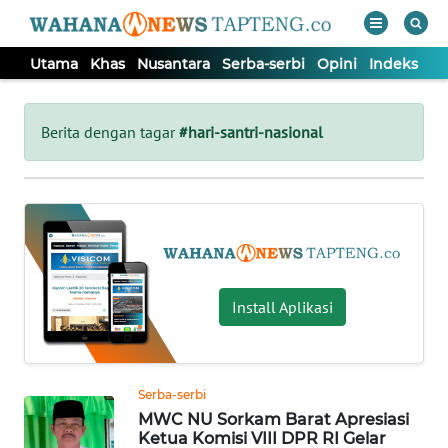
Utama
Khas
Nusantara
Serba-serbi
Opini
Indeks
WAHANA
Tutup
TV
Berita dengan tagar
#hari-santri-nasional
UTAMA
KHAS
NUSANTARA
Install Aplikasi
SERBA-
SERBI
Serba-serbi
MWC NU Sorkam Barat Apresiasi
OPINI
Ketua Komisi VIII DPR RI Gelar