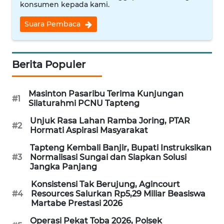
konsumen kepada kami.
WN
Suara Pembaca
KALTARA
WN
Berita Populer
KALSEL
Masinton Pasaribu Terima Kunjungan
WN
#1
Silaturahmi PCNU Tapteng
KALTIM
Unjuk Rasa Lahan Ramba Joring, PTAR
#2
Hormati Aspirasi Masyarakat
WN
SULSEL
Tapteng Kembali Banjir, Bupati Instruksikan
#3
Normalisasi Sungai dan Siapkan Solusi
Jangka Panjang
WN
GORONTALO
Konsistensi Tak Berujung, Agincourt
#4
Resources Salurkan Rp5,29 Miliar Beasiswa
Martabe Prestasi 2026
WN
SULUT
Operasi Pekat Toba 2026, Polsek