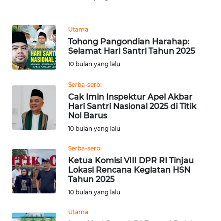
REDAKSI
Utama
KARIR
Tohong Pangondian Harahap:
Selamat Hari Santri Tahun 2025
DISCLAIMER
10 bulan yang lalu
Serba-serbi
Wahana
News
Cak Imin Inspektur Apel Akbar
Regional
Hari Santri Nasional 2025 di Titik
Nol Barus
10 bulan yang lalu
WN
SUMUT
Serba-serbi
Ketua Komisi VIII DPR RI Tinjau
WN
Lokasi Rencana Kegiatan HSN
JAKARTA
Tahun 2025
10 bulan yang lalu
WN
Utama
JABAR