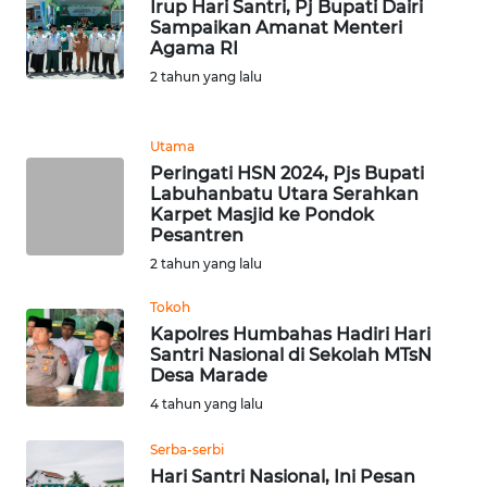
Irup Hari Santri, Pj Bupati Dairi
Sampaikan Amanat Menteri
WN
Agama RI
BANTEN
2 tahun yang lalu
WN
NTT
Utama
Peringati HSN 2024, Pjs Bupati
Labuhanbatu Utara Serahkan
WN
Karpet Masjid ke Pondok
KEPRI
Pesantren
2 tahun yang lalu
WN
PAPUA
Tokoh
Kapolres Humbahas Hadiri Hari
Santri Nasional di Sekolah MTsN
WN
Desa Marade
PAPUA
4 tahun yang lalu
BARAT
Serba-serbi
WN
Hari Santri Nasional, Ini Pesan