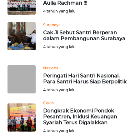
RIAU
Aulia Rachman !!!
4 tahun yang lalu
WN
SERAMBI
Surabaya
Cak Ji Sebut Santri Berperan
dalam Pembangunan Surabaya
WN
JAMBI
4 tahun yang lalu
WN
Nasional
SULTRA
Peringati Hari Santri Nasional,
Para Santri Harus Siap Berpolitik
WN
4 tahun yang lalu
NTB
Ekuin
WN
Dongkrak Ekonomi Pondok
SULTENG
Pesantren, Inklusi Keuangan
Syariah Terus Digalakkan
4 tahun yang lalu
WN
SULBAR