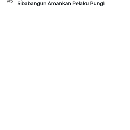
#5
Sibabangun Amankan Pelaku Pungli
WN
MALUKU
WN
MALUT
WN
DAIRI
WN
DANAU
TOBA
WN
NIAS
WN