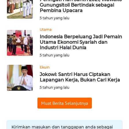
Gunungsitoli Bertindak sebagai
Pembina Upacara
WN
5 tahun yang lalu
NUSANTARA
Utama
WN
Indonesia Berpeluang Jadi Pemain
JOGJA
Utama Ekonomi Syariah dan
Industri Halal Dunia
5 tahun yang lalu
WN
JATIM
Ekuin
Jokowi: Santri Harus Ciptakan
WN
Lapangan Kerja, Bukan Cari Kerja
BALI
5 tahun yang lalu
WN
Muat Berita Selanjutnya
KALBAR
WN
KALTENG
Kirimkan masukan dan tanggapan anda sebagai