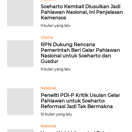
RIAU
Soeharto Kembali Diusulkan Jadi
Pahlawan Nasional, Ini Penjelasan
WN
Kemensos
SERAMBI
9 bulan yang lalu
Utama
WN
JAMBI
RPN Dukung Rencana
Pemerintah Beri Gelar Pahlawan
Nasional untuk Soeharto dan
WN
Gusdur
SULTRA
9 bulan yang lalu
WN
NTB
Nasional
Peneliti PDI-P Kritik Usulan Gelar
Pahlawan untuk Soeharto:
WN
Reformasi Jadi Tak Bermakna
SULTENG
10 bulan yang lalu
WN
Nasional
SULBAR