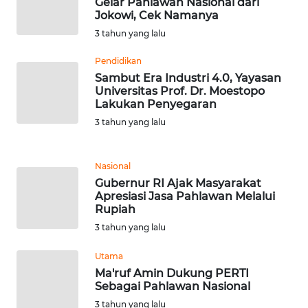
Gelar Pahlawan Nasional dari
LANGKAT
Jokowi, Cek Namanya
3 tahun yang lalu
WN
TAPANULI
Pendidikan
SELATAN
Sambut Era Industri 4.0, Yayasan
Universitas Prof. Dr. Moestopo
Lakukan Penyegaran
WN
TANJUNG
3 tahun yang lalu
LESUNG
Nasional
WN
Gubernur RI Ajak Masyarakat
KARO
Apresiasi Jasa Pahlawan Melalui
Rupiah
WN
3 tahun yang lalu
SIMALUNGUN
Utama
WN
Ma'ruf Amin Dukung PERTI
LABUHANBATU
Sebagai Pahlawan Nasional
3 tahun yang lalu