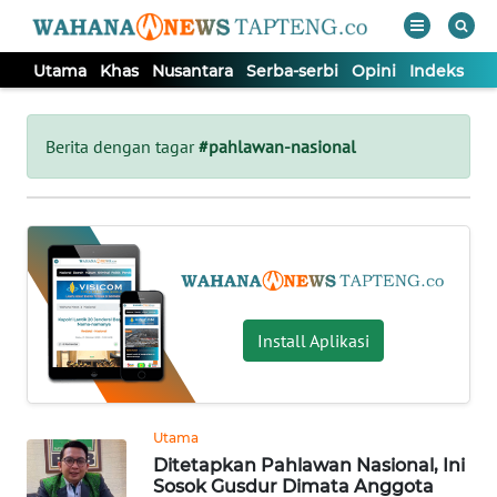
Utama
Khas
Nusantara
Serba-serbi
Opini
Indeks
WAHANA
Tutup
TV
Berita dengan tagar
#pahlawan-nasional
UTAMA
KHAS
NUSANTARA
Install Aplikasi
SERBA-
SERBI
Utama
Ditetapkan Pahlawan Nasional, Ini
OPINI
Sosok Gusdur Dimata Anggota