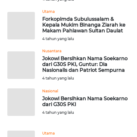
BEKASI
Utama
WN
Forkopimda Subulussalam &
BOGOR
Kepala Mukim Binanga Ziarah ke
Makam Pahlawan Sultan Daulat
4 tahun yang lalu
WN
DEPOK
Nusantara
Jokowi Bersihkan Nama Soekarno
WN
dari G30S PKI, Guntur: Dia
TAPANULI
Nasionalis dan Patriot Sempurna
UTARA
4 tahun yang lalu
Nasional
WN
Jokowi Bersihkan Nama Soekarno
SAMOSIR
dari G30S PKI
4 tahun yang lalu
WN
PADANG
LAWAS
Utama