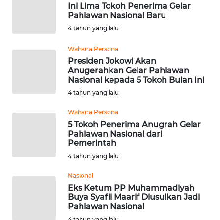
Ini Lima Tokoh Penerima Gelar
WN
Pahlawan Nasional Baru
SUMEDANG
4 tahun yang lalu
WN
Wahana Persona
CIANJUR
Presiden Jokowi Akan
Anugerahkan Gelar Pahlawan
Nasional kepada 5 Tokoh Bulan Ini
WN
4 tahun yang lalu
KEPULAUAN
SERIBU
Wahana Persona
5 Tokoh Penerima Anugrah Gelar
WN
Pahlawan Nasional dari
TANGERANG
Pemerintah
4 tahun yang lalu
WN
Nasional
BINJAI
Eks Ketum PP Muhammadiyah
Buya Syafii Maarif Diusulkan Jadi
WN
Pahlawan Nasional
CIREBON
4 tahun yang lalu