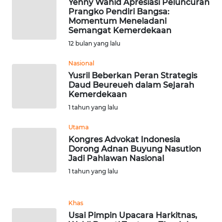
Yenny Wahid Apresiasi Peluncuran
Prangko Pendiri Bangsa:
Momentum Meneladani
WN
Semangat Kemerdekaan
BABEL
12 bulan yang lalu
WN
Nasional
SUMBAR
Yusril Beberkan Peran Strategis
Daud Beureueh dalam Sejarah
Kemerdekaan
WN
1 tahun yang lalu
SUMSEL
Utama
WN
Kongres Advokat Indonesia
BENGKULU
Dorong Adnan Buyung Nasution
Jadi Pahlawan Nasional
1 tahun yang lalu
WN
LAMPUNG
Khas
WN
Usai Pimpin Upacara Harkitnas,
JATENG