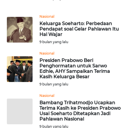
REDAKSI
Nasional
KARIR
Keluarga Soeharto: Perbedaan
Pendapat soal Gelar Pahlawan Itu
Hal Wajar
DISCLAIMER
9 bulan yang lalu
Wahana
Nasional
News
Presiden Prabowo Beri
Regional
Penghormatan untuk Sarwo
Edhie, AHY Sampaikan Terima
WN
Kasih Keluarga Besar
SUMUT
9 bulan yang lalu
Nasional
WN
Bambang Trihatmodjo Ucapkan
JAKARTA
Terima Kasih ke Presiden Prabowo
Usai Soeharto Ditetapkan Jadi
WN
Pahlawan Nasional
JABAR
9 bulan yang lalu