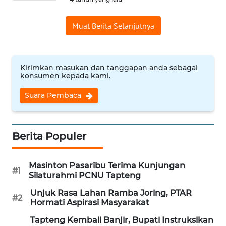
WN
Muat Berita Selanjutnya
INDRAMAYU
WN
Kirimkan masukan dan tanggapan anda sebagai
KUNINGAN
konsumen kepada kami.
WN
Suara Pembaca
MAJALENGKA
WN
Berita Populer
SUBANG
Masinton Pasaribu Terima Kunjungan
WN
#1
Silaturahmi PCNU Tapteng
SUKABUMI
Unjuk Rasa Lahan Ramba Joring, PTAR
#2
Hormati Aspirasi Masyarakat
WN
PURWAKARTA
Tapteng Kembali Banjir, Bupati Instruksikan