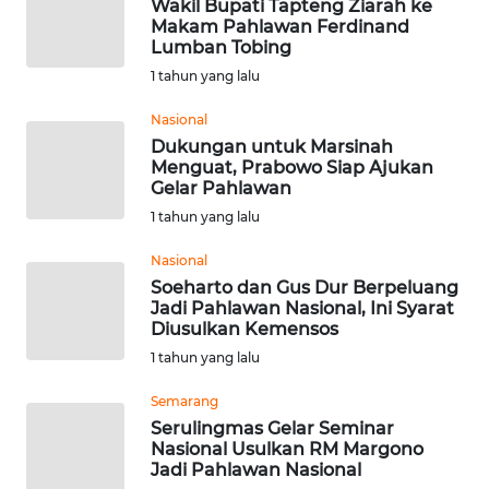
Wakil Bupati Tapteng Ziarah ke
Makam Pahlawan Ferdinand
Lumban Tobing
WN
NUSANTARA
1 tahun yang lalu
Nasional
WN
Dukungan untuk Marsinah
JOGJA
Menguat, Prabowo Siap Ajukan
Gelar Pahlawan
WN
1 tahun yang lalu
JATIM
Nasional
Soeharto dan Gus Dur Berpeluang
WN
Jadi Pahlawan Nasional, Ini Syarat
BALI
Diusulkan Kemensos
1 tahun yang lalu
WN
KALBAR
Semarang
Serulingmas Gelar Seminar
Nasional Usulkan RM Margono
WN
Jadi Pahlawan Nasional
KALTENG