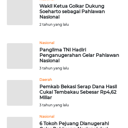
Wakil Ketua Golkar Dukung
WN
Soeharto sebagai Pahlawan
Nasional
MALUKU
2 tahun yang lalu
WN
MALUT
Nasional
Panglima TNI Hadiri
WN
Penganugerahan Gelar Pahlawan
DAIRI
Nasional
3 tahun yang lalu
WN
Daerah
DANAU
Pemkab Bekasi Serap Dana Hasil
TOBA
Cukai Tembakau Sebesar Rp4,62
Miliar
WN
3 tahun yang lalu
NIAS
Nasional
WN
6 Tokoh Pejuang Dianugerahi