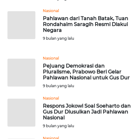
Nasional
WN
Pahlawan dari Tanah Batak, Tuan
BANTEN
Rondahaim Saragih Resmi Diakui
Negara
WN
9 bulan yang lalu
NTT
WN
Nasional
KEPRI
Pejuang Demokrasi dan
Pluralisme, Prabowo Beri Gelar
Pahlawan Nasional untuk Gus Dur
WN
9 bulan yang lalu
PAPUA
Nasional
WN
Respons Jokowi Soal Soeharto dan
PAPUA
Gus Dur Diusulkan Jadi Pahlawan
BARAT
Nasional
9 bulan yang lalu
WN
Nasional