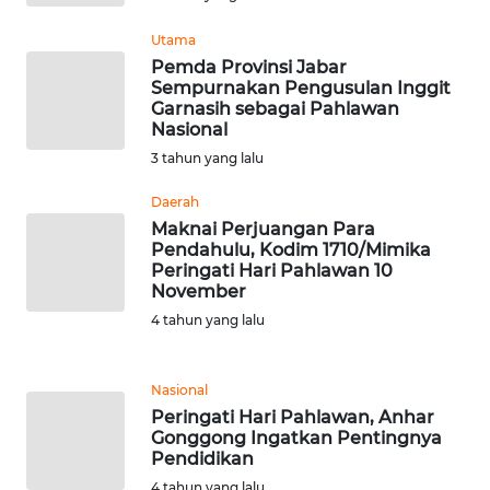
WN
Utama
TAPANULI
Pemda Provinsi Jabar
TENGAH
Sempurnakan Pengusulan Inggit
Garnasih sebagai Pahlawan
WN DELI
Nasional
SERDANG
3 tahun yang lalu
Daerah
WN
Maknai Perjuangan Para
TEBING
Pendahulu, Kodim 1710/Mimika
TINGGI
Peringati Hari Pahlawan 10
November
WN
4 tahun yang lalu
PAKPAK
Nasional
WN
KARAWANG
Peringati Hari Pahlawan, Anhar
Gonggong Ingatkan Pentingnya
Pendidikan
WN
4 tahun yang lalu