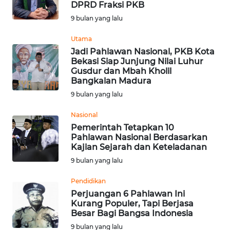
DPRD Fraksi PKB
Informasi
9 bulan yang lalu
INDEKS
Utama
BERITA
Jadi Pahlawan Nasional, PKB Kota
Bekasi Siap Junjung Nilai Luhur
Gusdur dan Mbah Kholil
KONTAK
Bangkalan Madura
KAMI
9 bulan yang lalu
INFO
Nasional
IKLAN
Pemerintah Tetapkan 10
Pahlawan Nasional Berdasarkan
Kajian Sejarah dan Keteladanan
TENTANG
9 bulan yang lalu
KAMI
Pendidikan
PEDOMAN
Perjuangan 6 Pahlawan Ini
MEDIA
Kurang Populer, Tapi Berjasa
SIBER
Besar Bagi Bangsa Indonesia
9 bulan yang lalu