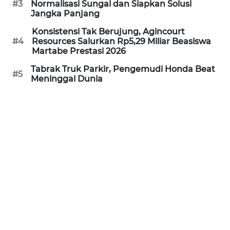
#3
Normalisasi Sungai dan Siapkan Solusi
Jangka Panjang
WN
PRIANGAN
Konsistensi Tak Berujung, Agincourt
TIMUR
#4
Resources Salurkan Rp5,29 Miliar Beasiswa
Martabe Prestasi 2026
WN
Tabrak Truk Parkir, Pengemudi Honda Beat
#5
SEMARANG
Meninggal Dunia
WN
SOLO
WN
BOROBUDUR
WN
MADURA
WN