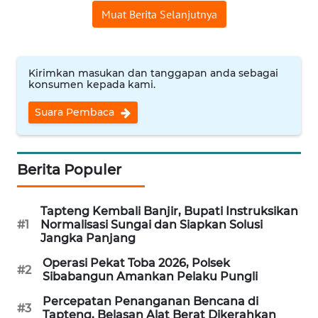
Muat Berita Selanjutnya
WN
NUSANTARA
Kirimkan masukan dan tanggapan anda sebagai
konsumen kepada kami.
WN
JOGJA
Suara Pembaca
WN
JATIM
Berita Populer
WN
BALI
Tapteng Kembali Banjir, Bupati Instruksikan
#1
Normalisasi Sungai dan Siapkan Solusi
Jangka Panjang
WN
KALBAR
Operasi Pekat Toba 2026, Polsek
#2
Sibabangun Amankan Pelaku Pungli
WN
Percepatan Penanganan Bencana di
#3
KALTENG
Tapteng, Belasan Alat Berat Dikerahkan