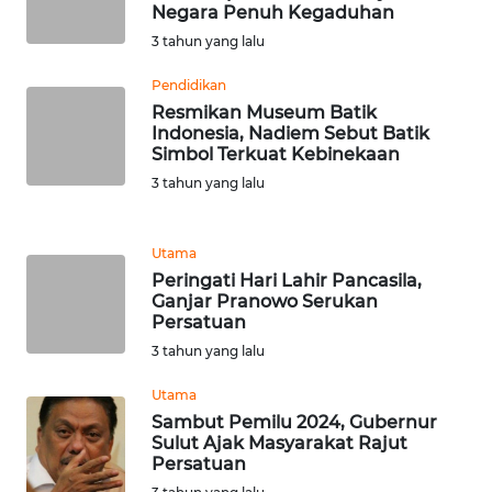
RIAU
Negara Penuh Kegaduhan
3 tahun yang lalu
WN
SERAMBI
Pendidikan
Resmikan Museum Batik
Indonesia, Nadiem Sebut Batik
WN
Simbol Terkuat Kebinekaan
JAMBI
3 tahun yang lalu
WN
SULTRA
Utama
Peringati Hari Lahir Pancasila,
Ganjar Pranowo Serukan
WN
Persatuan
NTB
3 tahun yang lalu
WN
Utama
SULTENG
Sambut Pemilu 2024, Gubernur
Sulut Ajak Masyarakat Rajut
Persatuan
WN
SULBAR