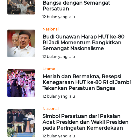
Bangsa dengan Semangat
Persatuan
Informasi
12 bulan yang lalu
INDEKS
BERITA
Nasional
Budi Gunawan Harap HUT ke-80
RI Jadi Momentum Bangkitkan
KONTAK
Semangat Nasionalisme
KAMI
12 bulan yang lalu
INFO
Utama
IKLAN
Meriah dan Bermakna, Resepsi
Kenegaraan HUT ke-80 RI di Jambi
Tekankan Persatuan Bangsa
TENTANG
12 bulan yang lalu
KAMI
Nasional
PEDOMAN
Simbol Persatuan dari Pakaian
MEDIA
Adat Presiden dan Wakil Presiden
SIBER
pada Peringatan Kemerdekaan
12 bulan yang lalu