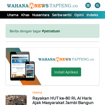
Utama
Khas
Nusantara
Serba-serbi
Opini
Indeks
WAHANA
Tutup
TV
Berita dengan tagar
#persatuan
UTAMA
KHAS
NUSANTARA
Install Aplikasi
SERBA-
SERBI
Utama
Rayakan HUT ke-80 RI, Al Haris
OPINI
Ajak Masyarakat Jambi Bangun