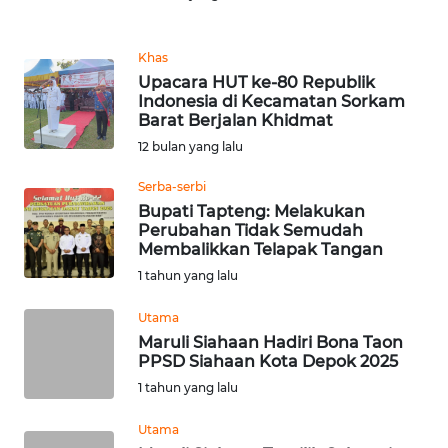
REDAKSI
Khas
KARIR
Upacara HUT ke-80 Republik
Indonesia di Kecamatan Sorkam
Barat Berjalan Khidmat
DISCLAIMER
12 bulan yang lalu
Wahana
Serba-serbi
News
Bupati Tapteng: Melakukan
Regional
Perubahan Tidak Semudah
Membalikkan Telapak Tangan
WN
1 tahun yang lalu
SUMUT
Utama
WN
Maruli Siahaan Hadiri Bona Taon
JAKARTA
PPSD Siahaan Kota Depok 2025
1 tahun yang lalu
WN
Utama
JABAR