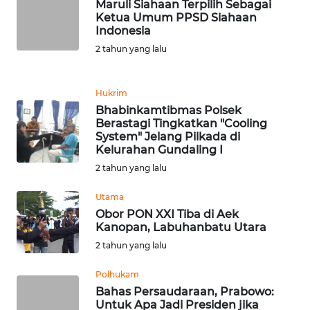
Maruli Siahaan Terpilih Sebagai
Ketua Umum PPSD Siahaan
WN
Indonesia
BANTEN
2 tahun yang lalu
WN
NTT
Hukrim
Bhabinkamtibmas Polsek
Berastagi Tingkatkan "Cooling
WN
System" Jelang Pilkada di
KEPRI
Kelurahan Gundaling I
2 tahun yang lalu
WN
PAPUA
Utama
Obor PON XXI Tiba di Aek
Kanopan, Labuhanbatu Utara
WN
PAPUA
2 tahun yang lalu
BARAT
Polhukam
Bahas Persaudaraan, Prabowo:
WN
Untuk Apa Jadi Presiden jika