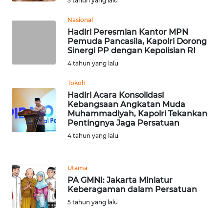
3 tahun yang lalu
Nasional
WN
Hadiri Peresmian Kantor MPN
BABEL
Pemuda Pancasila, Kapolri Dorong
Sinergi PP dengan Kepolisian RI
WN
4 tahun yang lalu
SUMBAR
Tokoh
Hadiri Acara Konsolidasi
WN
Kebangsaan Angkatan Muda
SUMSEL
Muhammadiyah, Kapolri Tekankan
Pentingnya Jaga Persatuan
WN
4 tahun yang lalu
BENGKULU
Utama
WN
PA GMNI: Jakarta Miniatur
LAMPUNG
Keberagaman dalam Persatuan
5 tahun yang lalu
WN
JATENG