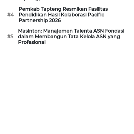
Pemkab Tapteng Resmikan Fasilitas
WN
#4
Pendidikan Hasil Kolaborasi Pacific
KALTARA
Partnership 2026
Masinton: Manajemen Talenta ASN Fondasi
WN
#5
dalam Membangun Tata Kelola ASN yang
KALSEL
Profesional
WN
KALTIM
WN
SULSEL
WN
GORONTALO
WN
SULUT