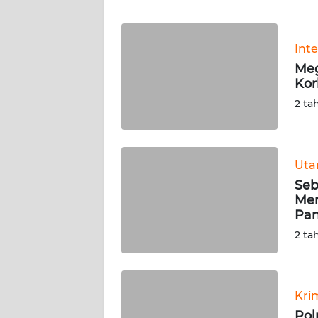
WN
BANTEN
Int
WN
Meg
NTT
Kor
2 ta
WN
KEPRI
WN
Ut
PAPUA
Seb
Men
Pan
WN
PAPUA
2 ta
BARAT
WN
Kri
RIAU
Pol