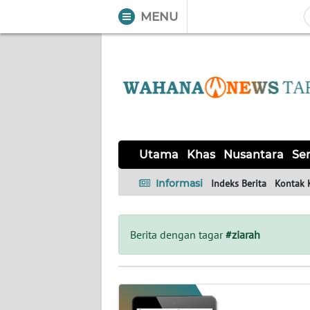
MENU
WAHANA
Tutup
TV
UTAMA
KHAS
Utama
Khas
Nusantara
Ser
NUSANTARA
Informasi
Indeks Berita
Kontak 
SERBA-
SERBI
Berita dengan tagar
#ziarah
OPINI
Informasi