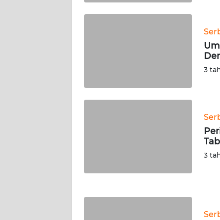
WN
KALTARA
Ser
WN
Uma
KALSEL
Den
3 ta
WN
KALTIM
WN
Ser
SULSEL
Per
Tab
WN
3 ta
GORONTALO
WN
SULUT
Ser