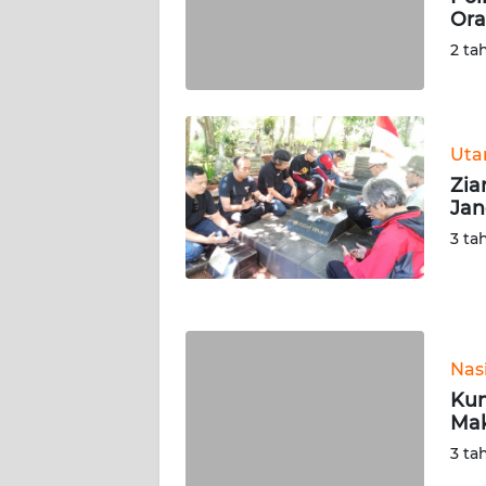
Ora
WN
SERAMBI
2 ta
WN
JAMBI
Ut
Zia
WN
Jan
SULTRA
3 ta
WN
NTB
WN
Nas
SULTENG
Kun
Ma
WN
SULBAR
3 ta