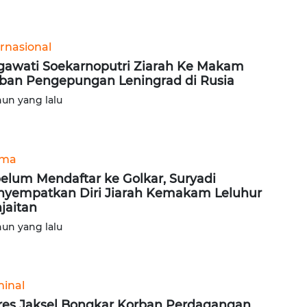
ernasional
awati Soekarnoputri Ziarah Ke Makam
ban Pengepungan Leningrad di Rusia
hun yang lalu
ama
elum Mendaftar ke Golkar, Suryadi
yempatkan Diri Jiarah Kemakam Leluhur
jaitan
hun yang lalu
minal
res Jaksel Bongkar Korban Perdagangan