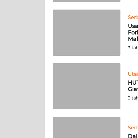
WN
BABEL
Ser
Usa
WN
For
SUMBAR
Ma
3 ta
WN
SUMSEL
Ut
WN
BENGKULU
HUT
Gia
WN
3 ta
LAMPUNG
WN
JATENG
Ser
Dal