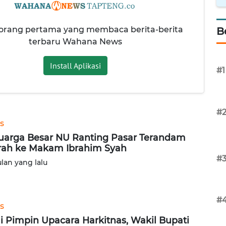
 orang pertama yang membaca berita-berita
B
terbaru Wahana News
Install Aplikasi
#1
#
s
uarga Besar NU Ranting Pasar Terandam
rah ke Makam Ibrahim Syah
#
ulan yang lalu
#
s
i Pimpin Upacara Harkitnas, Wakil Bupati