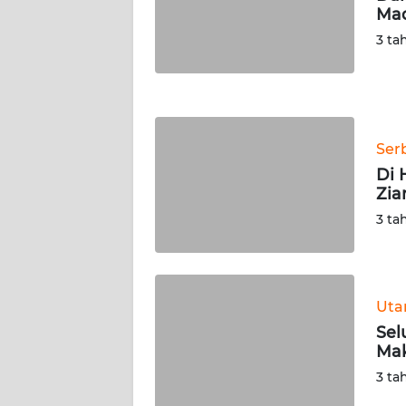
Mad
WN
NUSANTARA
3 ta
WN
JOGJA
Ser
WN
JATIM
Di 
Zia
WN
3 ta
BALI
WN
KALBAR
Ut
Sel
Mak
WN
KALTENG
3 ta