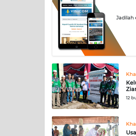
INDEKS
Jadilah
BERITA
KONTAK
KAMI
INFO
IKLAN
Kha
TENTANG
Kel
KAMI
Zia
12 b
PEDOMAN
MEDIA
SIBER
Kha
REDAKSI
Usa