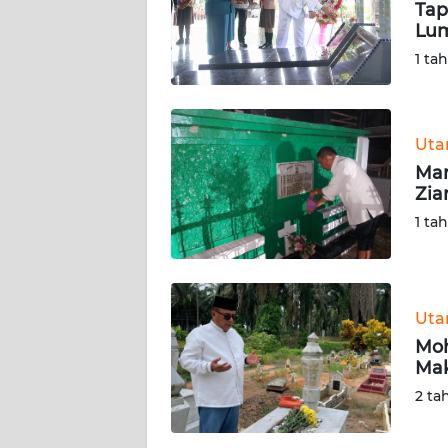
Tap
Lum
KARIR
1 ta
DISCLAIMER
Wahana
Ut
News
Mar
Regional
Zia
1 ta
WN
SUMUT
WN
Ut
JAKARTA
Moh
Ma
WN
2 ta
JABAR