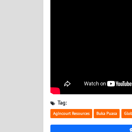
WN
KALTARA
WN
KALSEL
WN
KALTIM
WN
SULSEL
WN
GORONTALO
Tag:
WN
Agincourt Resources
Buka Puasa
Glob
SULUT