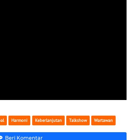
al
Harmoni
Keberlanjutan
Talkshow
Wartawan
Beri Komentar