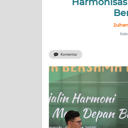
Harmonisas
Be
INDEKS
BERITA
Zulham
KONTAK
Rabu
KAMI
Komentar
INFO
IKLAN
TENTANG
KAMI
PEDOMAN
MEDIA
SIBER
REDAKSI