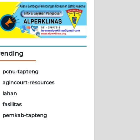
rending
pcnu-tapteng
agincourt-resources
lahan
fasilitas
pemkab-tapteng