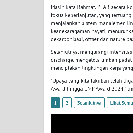
WN
Masih kata Rahmat, PTAR secara k
NUSANTARA
fokus keberlanjutan, yang tertuang 
menjalankan sistem manajemen lin
WN
keanekaragaman hayati, menurunka
JOGJA
dekarbonisasi, offset dan nature ba
WN
Selanjutnya, mengurangi intensitas
JATIM
discharge, mengelola limbah padat
menciptakan lingkungan kerja yang 
WN
BALI
"Upaya yang kita lakukan telah dig
Award hingga GMP Award 2024," ti
WN
KALBAR
1
2
Selanjutnya
Lihat Sem
WN
KALTENG