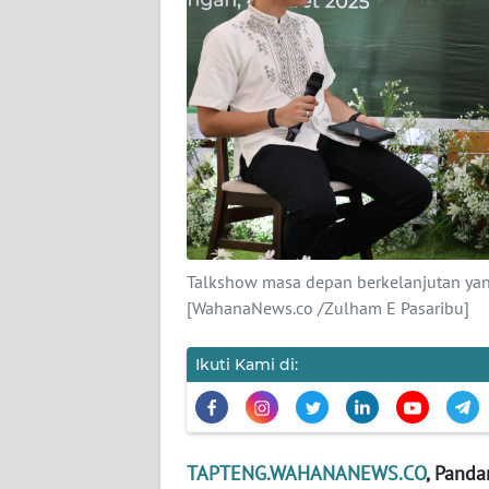
KARIR
DISCLAIMER
Wahana
News
Regional
WN
SUMUT
Talkshow masa depan berkelanjutan yang
[WahanaNews.co /Zulham E Pasaribu]
WN
JAKARTA
Ikuti Kami di:
WN
JABAR
TAPTENG.WAHANANEWS.CO
, Panda