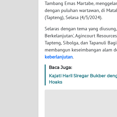
WN
Tambang Emas Martabe, menggelar i
BANTEN
dengan puluhan wartawan, di Mata
(Tapteng), Selasa (4/3/2024).
WN
NTT
Selaras dengan tema yang diusung,
Berkelanjutan', Agincourt Resource
WN
Tapteng, Sibolga, dan Tapanuli Bagi
KEPRI
membangun keseimbangan alam den
keberlanjutan
.
WN
PAPUA
Baca Juga:
Kajati Harli Siregar Bukber de
WN
Hoaks
PAPUA
BARAT
WN
RIAU