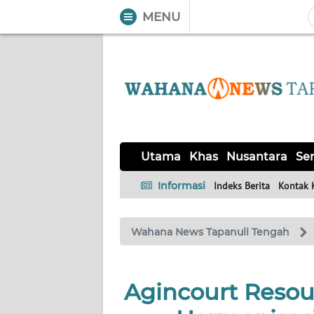
MENU
WAHANA
Tutup
TV
UTAMA
KHAS
Utama
Khas
Nusantara
Ser
NUSANTARA
Informasi
Indeks Berita
Kontak 
SERBA-
Wahana News Tapanuli Tengah
SERBI
OPINI
Agincourt Resou
Informasi