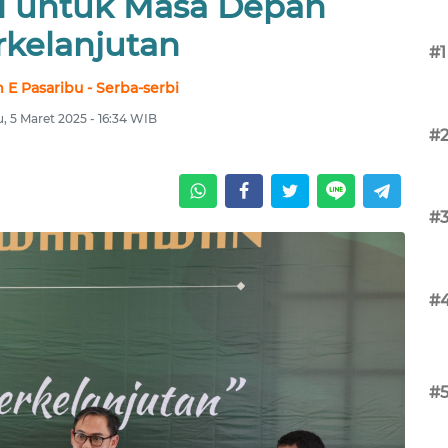
i untuk Masa Depan
rkelanjutan
#1
 E Pasaribu - Serba-serbi
, 5 Maret 2025 - 16:34 WIB
#
#
#
#