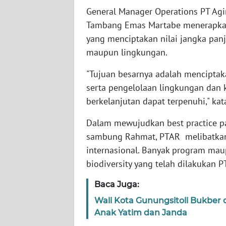
General Manager Operations PT Agi
WN
BABEL
Tambang Emas Martabe menerapkan b
yang menciptakan nilai jangka panj
WN
maupun lingkungan.
SUMBAR
"Tujuan besarnya adalah menciptaka
WN
serta pengelolaan lingkungan dan
SUMSEL
berkelanjutan dapat terpenuhi," kat
Dalam mewujudkan best practice pa
WN
BENGKULU
sambung Rahmat, PTAR melibatkan 
internasional. Banyak program maup
WN
biodiversity yang telah dilakukan P
LAMPUNG
Baca Juga:
WN
Wali Kota Gunungsitoli Bukber 
JATENG
Anak Yatim dan Janda