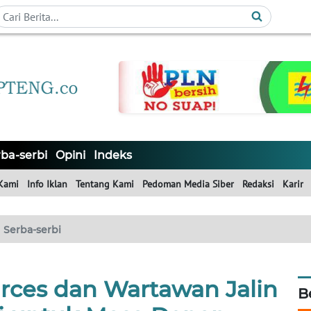
ba-serbi
Opini
Indeks
Kami
Info Iklan
Tentang Kami
Pedoman Media Siber
Redaksi
Karir
Serba-serbi
rces dan Wartawan Jalin
B