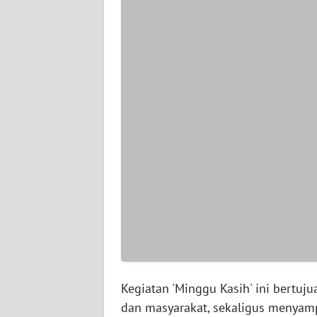
WN
SERAMBI
WN
JAMBI
WN
SULTRA
WN
NTB
WN
SULTENG
WN
Kegiatan 'Minggu Kasih' ini bertu
SULBAR
dan masyarakat, sekaligus menyamp