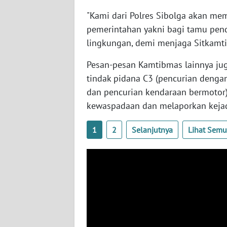
WN
"Kami dari Polres Sibolga akan m
NUSANTARA
pemerintahan yakni bagi tamu pen
lingkungan, demi menjaga Sitkamti
WN
JOGJA
Pesan-pesan Kamtibmas lainnya ju
tindak pidana C3 (pencurian denga
WN
dan pencurian kendaraan bermotor)
JATIM
kewaspadaan dan melaporkan kejad
WN
1
2
Selanjutnya
Lihat Sem
BALI
WN
KALBAR
WN
KALTENG