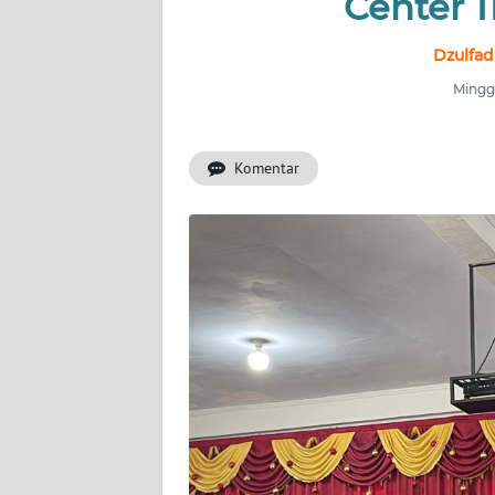
Center 1
INDEKS
Dzulfad
BERITA
Minggu
KONTAK
KAMI
Komentar
INFO
IKLAN
TENTANG
KAMI
PEDOMAN
MEDIA
SIBER
REDAKSI