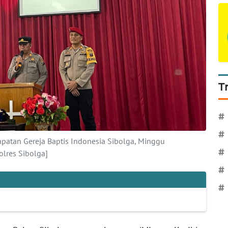
T
#
#
apatan Gereja Baptis Indonesia Sibolga, Minggu
#
lres Sibolga]
#
#