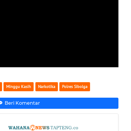
Minggu Kasih
Narkotika
Polres Sibolga
Beri Komentar