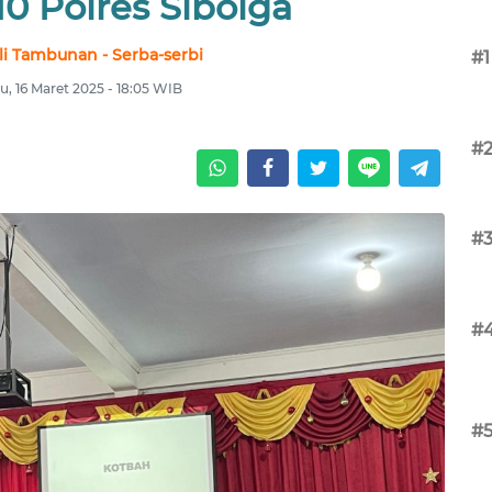
10 Polres Sibolga
li Tambunan - Serba-serbi
#1
, 16 Maret 2025 - 18:05 WIB
#
#
#
#