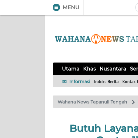
MENU
WAHANA
Tutup
TV
UTAMA
KHAS
Utama
Khas
Nusantara
Ser
NUSANTARA
Informasi
Indeks Berita
Kontak 
SERBA-
Wahana News Tapanuli Tengah
SERBI
OPINI
Butuh Layanan
Informasi