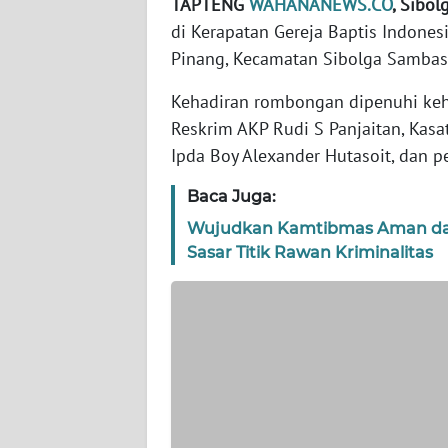
TAPTENG
WAHANANEWS.CO
, Sibol
WN
BANTEN
di Kerapatan Gereja Baptis Indonesi
Pinang, Kecamatan Sibolga Sambas,
WN
Kehadiran rombongan dipenuhi kehan
NTT
Reskrim AKP Rudi S Panjaitan, Kas
Ipda Boy Alexander Hutasoit, dan pe
WN
KEPRI
Baca Juga:
Wujudkan Kamtibmas Aman dan 
WN
PAPUA
Sasar Titik Rawan Kriminalitas
WN
PAPUA
BARAT
WN
RIAU