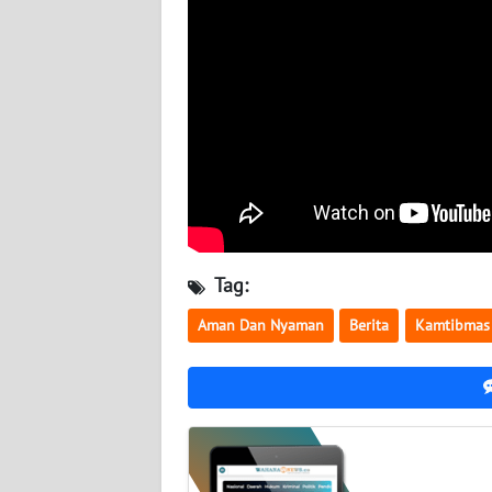
WN
KALTARA
WN
KALSEL
WN
KALTIM
WN
SULSEL
Tag:
Aman Dan Nyaman
Berita
Kamtibmas
WN
GORONTALO
WN
SULUT