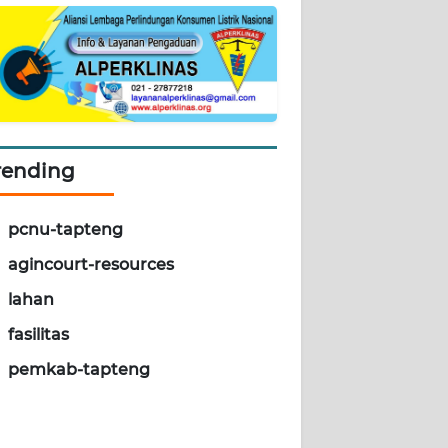
rending
pcnu-tapteng
agincourt-resources
lahan
fasilitas
pemkab-tapteng