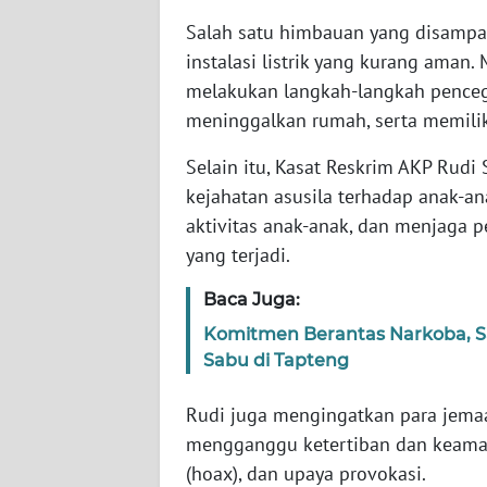
WN
Salah satu himbauan yang disampa
BABEL
instalasi listrik yang kurang aman
melakukan langkah-langkah pencegah
WN
meninggalkan rumah, serta memilik
SUMBAR
Selain itu, Kasat Reskrim AKP Rudi
WN
kejahatan asusila terhadap anak-a
SUMSEL
aktivitas anak-anak, dan menjaga p
yang terjadi.
WN
BENGKULU
Baca Juga:
Komitmen Berantas Narkoba, S
WN
Sabu di Tapteng
LAMPUNG
Rudi juga mengingatkan para jemaa
WN
mengganggu ketertiban dan keaman
JATENG
(hoax), dan upaya provokasi.