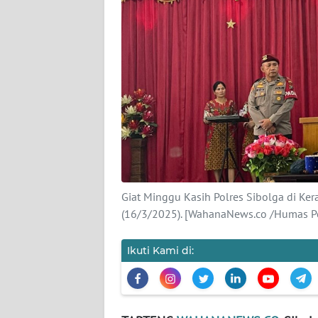
KARIR
DISCLAIMER
Wahana
News
Regional
WN
SUMUT
Giat Minggu Kasih Polres Sibolga di Ker
(16/3/2025). [WahanaNews.co /Humas Po
WN
JAKARTA
Ikuti Kami di:
WN
JABAR