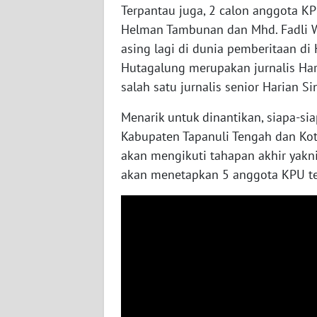
Terpantau juga, 2 calon anggota KPU
WN
NUSANTARA
Helman Tambunan dan Mhd. Fadli Wa
asing lagi di dunia pemberitaan di
WN
Hutagalung merupakan jurnalis H
JOGJA
salah satu jurnalis senior Harian Si
Menarik untuk dinantikan, siapa-s
WN
JATIM
Kabupaten Tapanuli Tengah dan Kota
akan mengikuti tahapan akhir yakni
WN
akan menetapkan 5 anggota KPU ter
BALI
WN
KALBAR
WN
KALTENG