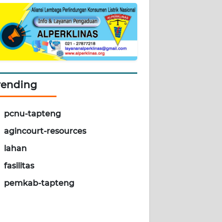
rending
pcnu-tapteng
agincourt-resources
lahan
fasilitas
pemkab-tapteng