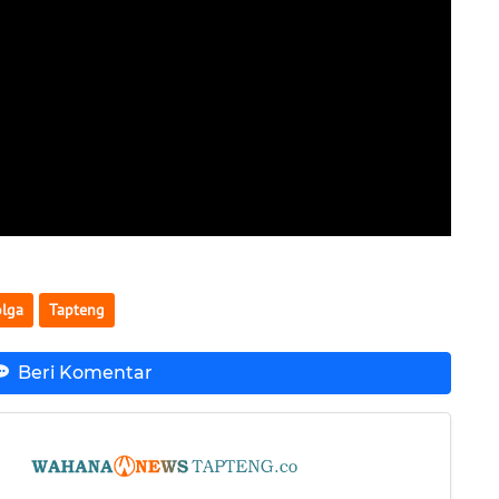
olga
Tapteng
Beri Komentar