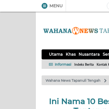
MENU
WAHANA
Tutup
TV
UTAMA
KHAS
Utama
Khas
Nusantara
Ser
NUSANTARA
Informasi
Indeks Berita
Kontak 
SERBA-
Wahana News Tapanuli Tengah
SERBI
OPINI
Ini Nama 10 B
Informasi