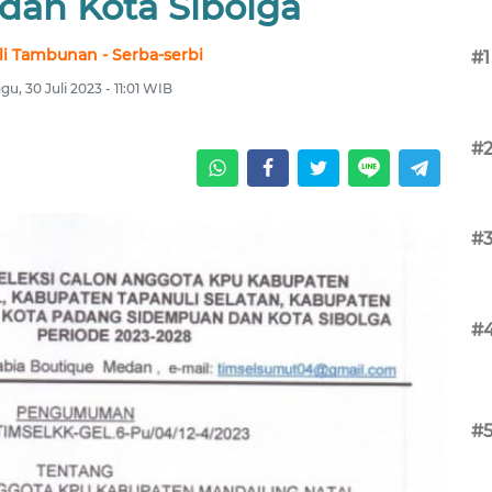
dan Kota Sibolga
li Tambunan - Serba-serbi
#1
gu, 30 Juli 2023 - 11:01 WIB
#
#
#
#