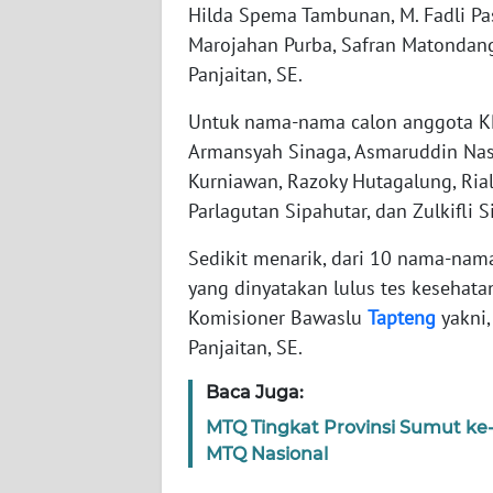
Hilda Spema Tambunan, M. Fadli Pas
WN
Marojahan Purba, Safran Matondang,
BABEL
Panjaitan, SE.
WN
Untuk nama-nama calon anggota KPU
SUMBAR
Armansyah Sinaga, Asmaruddin Na
Kurniawan, Razoky Hutagalung, Riali
WN
Parlagutan Sipahutar, dan Zulkifli S
SUMSEL
Sedikit menarik, dari 10 nama-nam
WN
yang dinyatakan lulus tes kesehata
BENGKULU
Komisioner Bawaslu
Tapteng
yakni,
Panjaitan, SE.
WN
LAMPUNG
Baca Juga:
MTQ Tingkat Provinsi Sumut k
WN
JATENG
MTQ Nasional