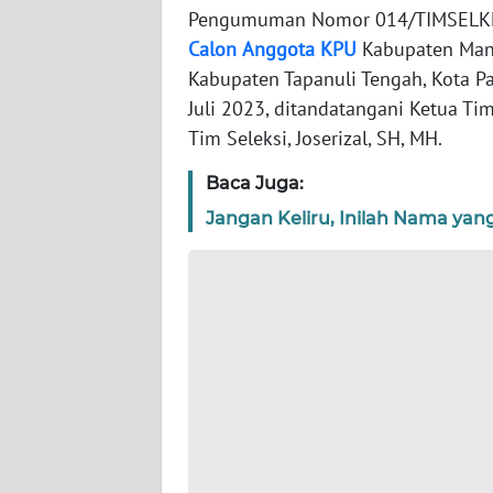
WN
Pengumuman Nomor 014/TIMSELKK-G
BANTEN
Calon
Anggota
KPU
Kabupaten Manda
Kabupaten Tapanuli Tengah, Kota 
WN
Juli 2023, ditandatangani Ketua Tim 
NTT
Tim Seleksi, Joserizal, SH, MH.
WN
Baca Juga:
KEPRI
Jangan Keliru, Inilah Nama yan
WN
PAPUA
WN
PAPUA
BARAT
WN
RIAU