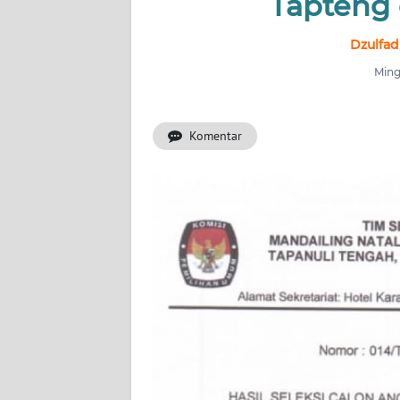
Tapteng 
INDEKS
Dzulfad
BERITA
Ming
KONTAK
KAMI
Komentar
INFO
IKLAN
TENTANG
KAMI
PEDOMAN
MEDIA
SIBER
REDAKSI