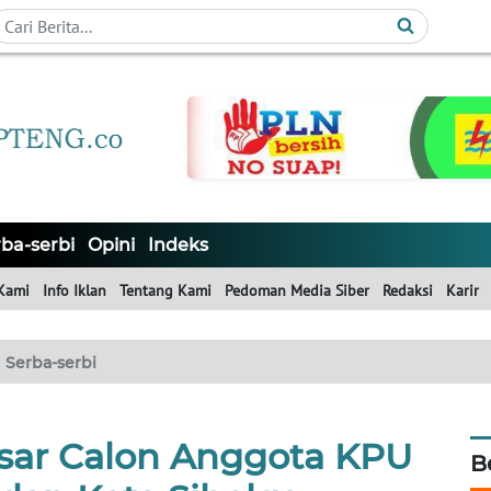
ba-serbi
Opini
Indeks
Kami
Info Iklan
Tentang Kami
Pedoman Media Siber
Redaksi
Karir
Serba-serbi
esar Calon Anggota KPU
B