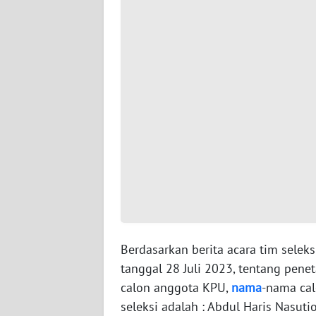
WN
SERAMBI
WN
JAMBI
WN
SULTRA
WN
NTB
WN
SULTENG
Berdasarkan berita acara tim sele
tanggal 28 Juli 2023, tentang pene
WN
calon anggota KPU,
nama
-nama cal
SULBAR
seleksi adalah : Abdul Haris Nasut