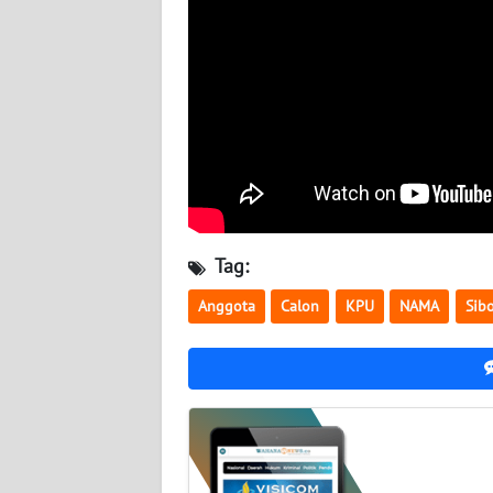
WN
KALTARA
WN
KALSEL
WN
KALTIM
WN
Tag:
SULSEL
Anggota
Calon
KPU
NAMA
Sib
WN
GORONTALO
WN
SULUT