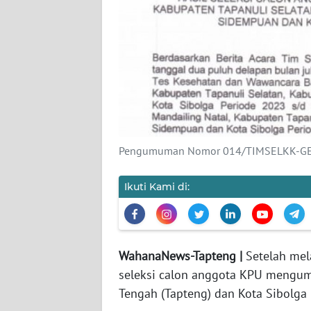
KARIR
DISCLAIMER
Wahana
News
Regional
Pengumuman Nomor 014/TIMSELKK-GEL.6
WN
SUMUT
Ikuti Kami di:
WN
JAKARTA
WahanaNews-Tapteng |
Setelah mel
WN
seleksi calon anggota KPU mengu
JABAR
Tengah (Tapteng) dan Kota Sibolga