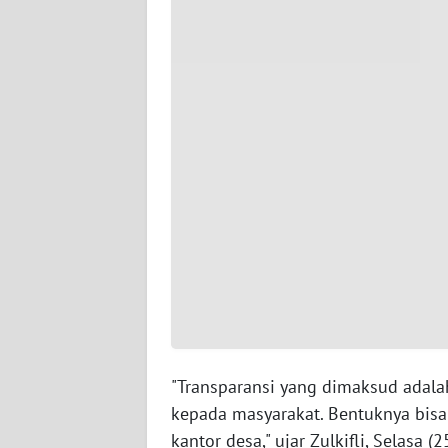
WN
SERAMBI
WN
JAMBI
WN
SULTRA
WN
NTB
WN
SULTENG
"Transparansi yang dimaksud ada
WN
kepada masyarakat. Bentuknya bisa
SULBAR
kantor desa," ujar Zulkifli, Selasa (