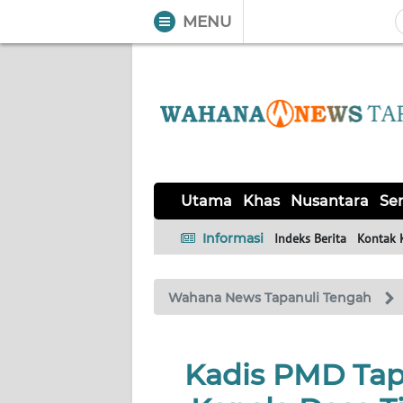
MENU
WAHANA
Tutup
TV
UTAMA
KHAS
Utama
Khas
Nusantara
Ser
NUSANTARA
Informasi
Indeks Berita
Kontak 
SERBA-
Wahana News Tapanuli Tengah
SERBI
OPINI
Kadis PMD Tap
Informasi