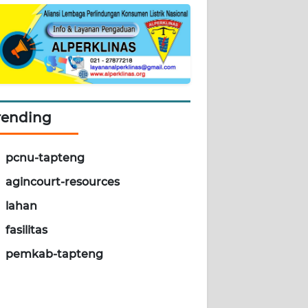
rending
pcnu-tapteng
agincourt-resources
lahan
fasilitas
pemkab-tapteng