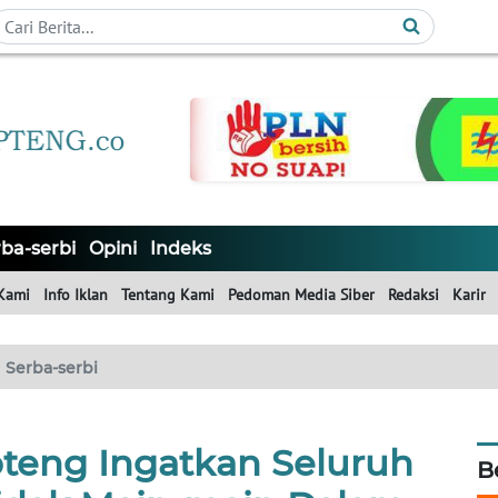
ba-serbi
Opini
Indeks
Kami
Info Iklan
Tentang Kami
Pedoman Media Siber
Redaksi
Karir
Serba-serbi
teng Ingatkan Seluruh
B