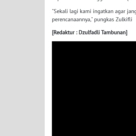
WN
"Sekali lagi kami ingatkan agar ja
NUSANTARA
perencanaannya," pungkas Zulkifli
WN
[Redaktur : Dzulfadli Tambunan]
JOGJA
WN
JATIM
WN
BALI
WN
KALBAR
WN
KALTENG