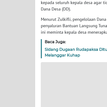
kepada seluruh kepala desa agar 
WN
BANTEN
Dana Desa (DD).
Menurut Zulkifli, pengelolaan Dan
WN
NTT
penyaluran Bantuan Langsung Tunai
ini meminta kepala desa menerapk
WN
Baca Juga:
KEPRI
Sidang Dugaan Rudapaksa Ditun
WN
Melanggar Kuhap
PAPUA
WN
PAPUA
BARAT
WN
RIAU