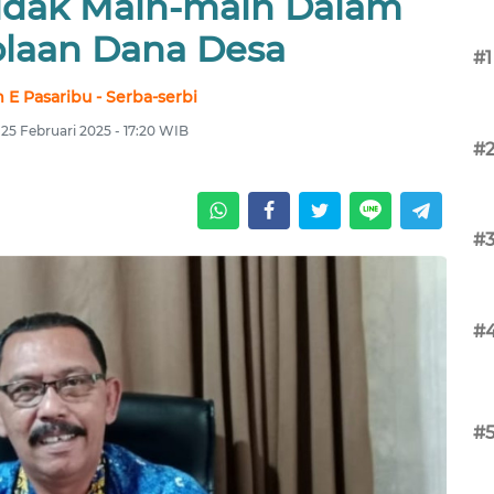
Tidak Main-main Dalam
laan Dana Desa
#1
 E Pasaribu - Serba-serbi
 25 Februari 2025 - 17:20 WIB
#
#
#
#