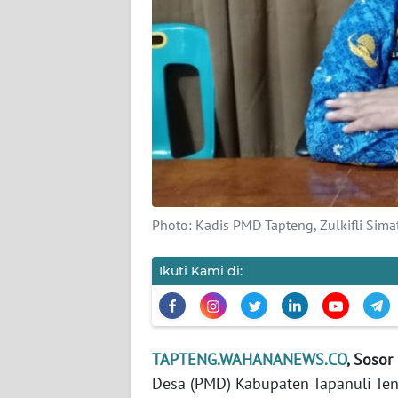
KARIR
DISCLAIMER
Wahana
News
Regional
WN
Photo: Kadis PMD Tapteng, Zulkifli Sim
SUMUT
Ikuti Kami di:
WN
JAKARTA
WN
TAPTENG.WAHANANEWS.CO
, Soso
JABAR
Desa (PMD) Kabupaten Tapanuli Ten