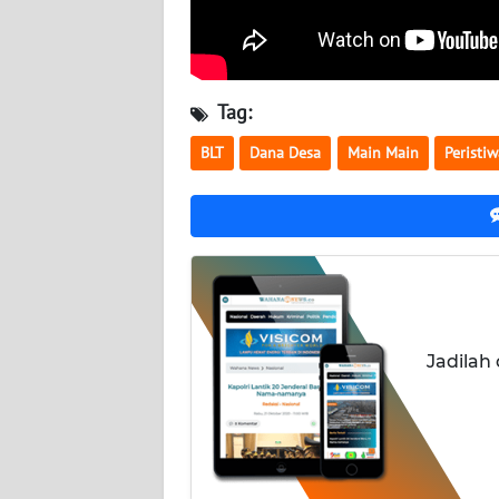
WN
KALTARA
WN
Tag:
KALSEL
BLT
Dana Desa
Main Main
Peristi
WN
KALTIM
WN
SULSEL
WN
Jadilah
GORONTALO
WN
SULUT