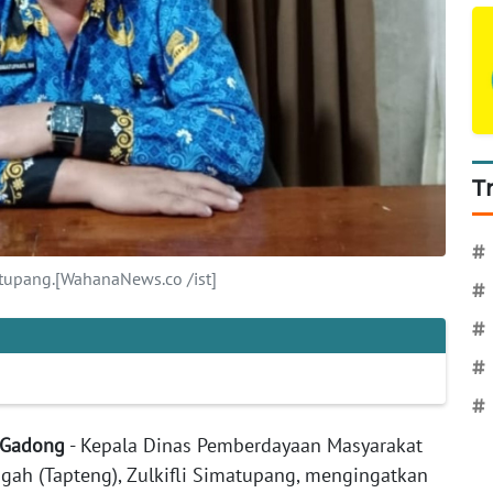
T
#
atupang.[WahanaNews.co /ist]
#
#
#
#
r Gadong
- Kepala Dinas Pemberdayaan Masyarakat
gah (Tapteng), Zulkifli Simatupang, mengingatkan