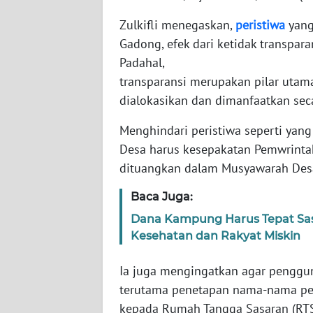
WN
Zulkifli menegaskan,
peristiwa
yang
BABEL
Gadong, efek dari ketidak transpa
Padahal,
WN
transparansi merupakan pilar uta
SUMBAR
dialokasikan dan dimanfaatkan seca
WN
Menghindari peristiwa seperti yang
SUMSEL
Desa harus kesepakatan Pemwrinta
dituangkan dalam Musyawarah Desa
WN
BENGKULU
Baca Juga:
Dana Kampung Harus Tepat Sas
WN
Kesehatan dan Rakyat Miskin
LAMPUNG
Ia juga mengingatkan agar pengguna
WN
terutama penetapan nama-nama pene
JATENG
kepada Rumah Tangga Sasaran (RT