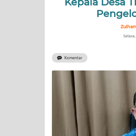
Kepala Desa 
Pengelo
INDEKS
BERITA
Zulham
KONTAK
Selasa,
KAMI
Komentar
INFO
IKLAN
TENTANG
KAMI
PEDOMAN
MEDIA
SIBER
REDAKSI