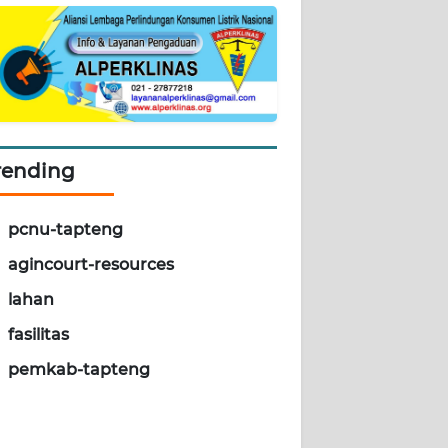
rending
pcnu-tapteng
agincourt-resources
lahan
fasilitas
pemkab-tapteng