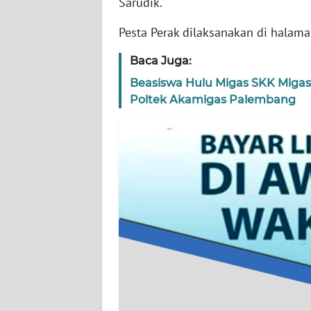
Sarudik.
WN
BANTEN
Pesta Perak dilaksanakan di halama
WN
Baca Juga:
NTT
Beasiswa Hulu Migas SKK Migas-
Poltek Akamigas Palembang
WN
KEPRI
WN
PAPUA
WN
PAPUA
BARAT
WN
RIAU