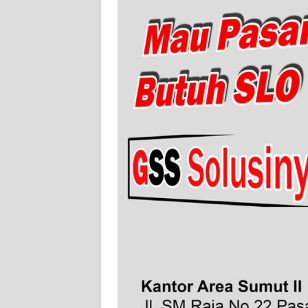
WN
SERAMBI
WN
JAMBI
WN
SULTRA
WN
NTB
WN
SULTENG
WN
SULBAR