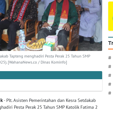
T
tdakab Tapteng menghadiri Pesta Perak 25 Tahun SMP
#
2025). [WahanaNews.co / Dinas Kominfo]
#
#
#
#
ik
- Plt. Asisten Pemerintahan dan Kesra Setdakab
hadiri Pesta Perak 25 Tahun SMP Katolik Fatima 2