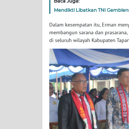
Baca Juga:
WN
Mendikti Libatkan TNI Gemblen
NUSANTARA
Dalam kesempatan itu, Erman men
WN
membangun sarana dan prasarana, 
JOGJA
di seluruh wilayah Kabupaten Tapan
WN
JATIM
WN
BALI
WN
KALBAR
WN
KALTENG