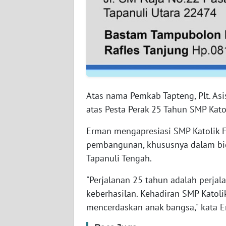
WN
BABEL
WN
SUMBAR
WN
Atas nama Pemkab Tapteng, Plt. A
SUMSEL
atas Pesta Perak 25 Tahun SMP Kato
WN
Erman mengapresiasi SMP Katolik F
BENGKULU
pembangunan, khususnya dalam b
Tapanuli Tengah.
WN
LAMPUNG
"Perjalanan 25 tahun adalah perjal
keberhasilan. Kehadiran SMP Katoli
WN
mencerdaskan anak bangsa," kata 
JATENG