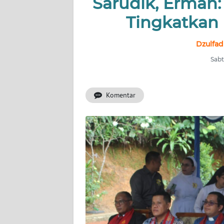
Sarudik, Erman
Tingkatkan 
INDEKS
BERITA
Dzulfad
KONTAK
Sabt
KAMI
Komentar
INFO
IKLAN
TENTANG
KAMI
PEDOMAN
MEDIA
SIBER
REDAKSI