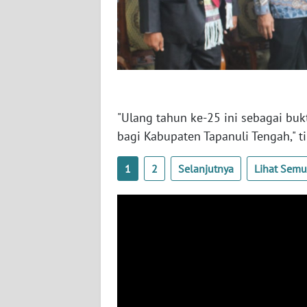
WN
KALTARA
WN
KALSEL
WN
"Ulang tahun ke-25 ini sebagai buk
KALTIM
bagi Kabupaten Tapanuli Tengah," t
WN
1
2
Selanjutnya
Lihat Sem
SULSEL
WN
GORONTALO
WN
SULUT