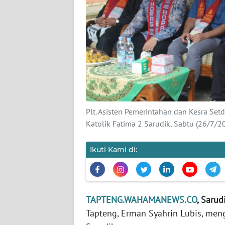
KARIR
DISCLAIMER
Wahana
News
Regional
Plt. Asisten Pemerintahan dan Kesra Se
WN
Katolik Fatima 2 Sarudik, Sabtu (26/7/
SUMUT
Ikuti Kami di:
WN
JAKARTA
WN
TAPTENG.WAHAMANEWS.CO
, Sarud
JABAR
Tapteng, Erman Syahrin Lubis, meng