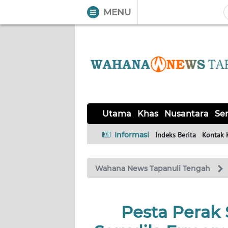
MENU
WAHANA
Tutup
TV
UTAMA
KHAS
Utama
Khas
Nusantara
Ser
NUSANTARA
Informasi
Indeks Berita
Kontak 
SERBA-
Wahana News Tapanuli Tengah
SERBI
OPINI
Pesta Perak 
Informasi