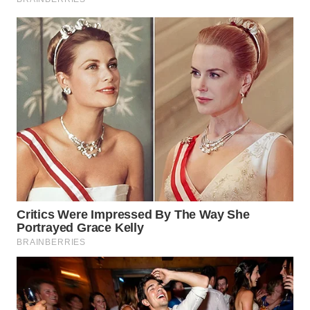
WN
TAPANULI
TENGAH
WN DELI
SERDANG
WN
TEBING
TINGGI
WN
PAKPAK
WN
KARAWANG
WN