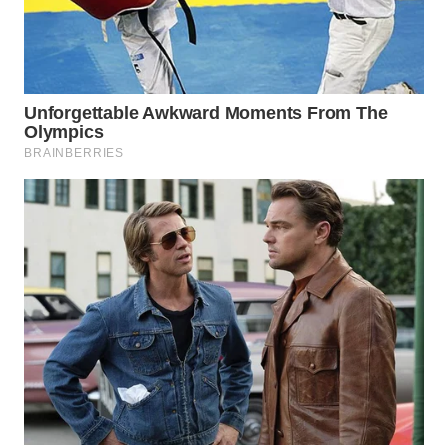
WN
SUMEDANG
WN
CIANJUR
WN
KEPULAUAN
SERIBU
WN
TANGERANG
WN
BINJAI
WN
CIREBON