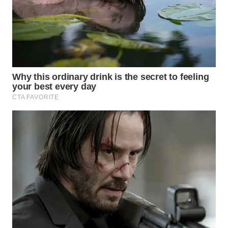
SURABAYA
WN
NATUNA
WN
BINTAN
WN
MANDALIKA
WN
LIKUPANG
WN
LABUANBAJO
WN
BORNEO