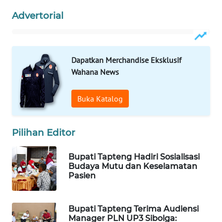
Advertorial
PORTAL
KONSUMEN
FORWAMKI
Dapatkan Merchandise Eksklusif
Wahana News
ALPERKLINAS
Buka Katalog
FORJASIDA
Pilihan Editor
TAMBANG
NEWS
Bupati Tapteng Hadiri Sosialisasi
Budaya Mutu dan Keselamatan
SITUNGIR
Pasien
NEWS
Bupati Tapteng Terima Audiensi
SIDIKALANG
Manager PLN UP3 Sibolga:
NEWS