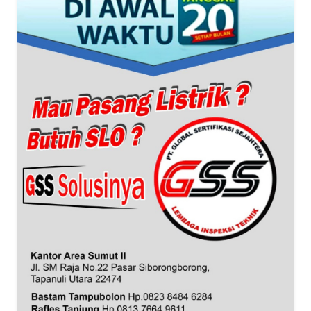
WN
BANTEN
WN
NTT
WN
KEPRI
WN
PAPUA
WN
PAPUA
BARAT
WN