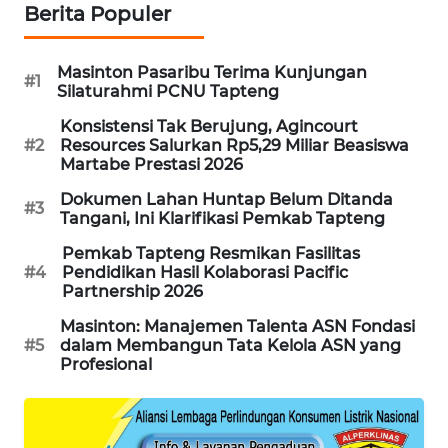
Berita Populer
CILEUNGSI
NEWS
Masinton Pasaribu Terima Kunjungan
#1
Silaturahmi PCNU Tapteng
BERKAT
Konsistensi Tak Berujung, Agincourt
NEWS
#2
Resources Salurkan Rp5,29 Miliar Beasiswa
Martabe Prestasi 2026
BERAMPU
Dokumen Lahan Huntap Belum Ditanda
NEWS
#3
Tangani, Ini Klarifikasi Pemkab Tapteng
Pemkab Tapteng Resmikan Fasilitas
ANUGERAH
#4
Pendidikan Hasil Kolaborasi Pacific
NEWS
Partnership 2026
Masinton: Manajemen Talenta ASN Fondasi
AKHLAK
#5
dalam Membangun Tata Kelola ASN yang
ID
Profesional
PERAPKI
NEWS