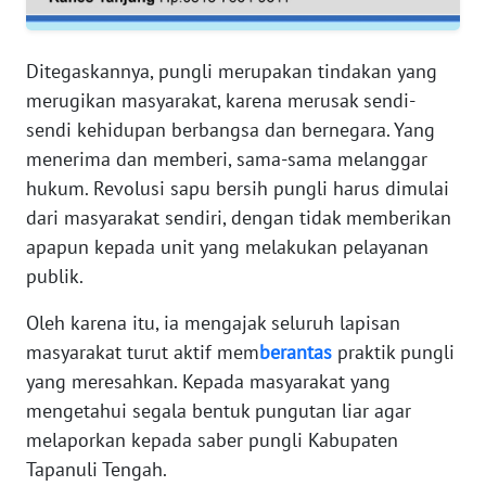
RIAU
WN
Ditegaskannya, pungli merupakan tindakan yang
SERAMBI
merugikan masyarakat, karena merusak sendi-
sendi kehidupan berbangsa dan bernegara. Yang
WN
menerima dan memberi, sama-sama melanggar
JAMBI
hukum. Revolusi sapu bersih pungli harus dimulai
dari masyarakat sendiri, dengan tidak memberikan
WN
apapun kepada unit yang melakukan pelayanan
SULTRA
publik.
WN
Oleh karena itu, ia mengajak seluruh lapisan
NTB
masyarakat turut aktif mem
berantas
praktik pungli
yang meresahkan. Kepada masyarakat yang
WN
SULTENG
mengetahui segala bentuk pungutan liar agar
melaporkan kepada saber pungli Kabupaten
WN
Tapanuli Tengah.
SULBAR