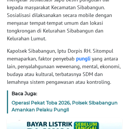
REDAKSI
kepada masyarakat Kecamatan Sibabangun.
Sosialisasi dilaksanakan secara mobile dengan
KARIR
menyasar tempat-tempat umum dan lokasi
tongkrongan di Kelurahan Sibabangun dan
DISCLAIMER
Kelurahan Lumut.
Kapolsek Sibabangun, Iptu Dorpis RH. Sitompul
Wahana
News
memaparkan, faktor penyebab
pungli
yang antara
Regional
lain, penyalahgunaan wewenang, mental, ekonomi,
budaya atau kultural, terbatasnya SDM dan
WN
lemahnya sistem pengawasan atau kontroling.
SUMUT
Baca Juga:
WN
Operasi Pekat Toba 2026, Polsek Sibabangun
JAKARTA
Amankan Pelaku Pungli
WN
JABAR