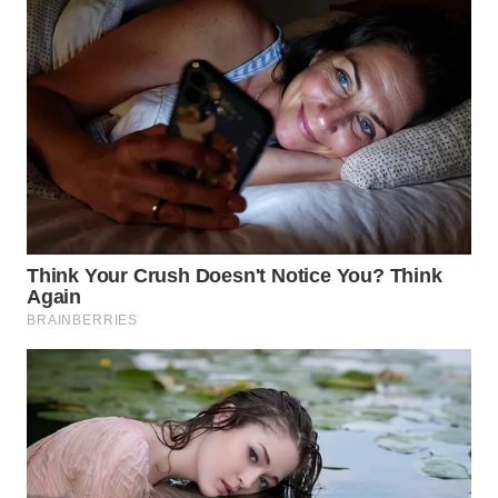
WN
PRIANGAN
TIMUR
WN
SEMARANG
WN
SOLO
WN
BOROBUDUR
WN
MADURA
WN