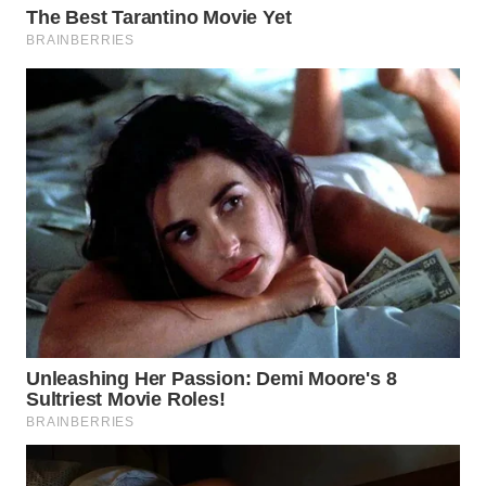
WN
INDRAMAYU
WN
KUNINGAN
WN
MAJALENGKA
WN
SUBANG
WN
SUKABUMI
WN
PURWAKARTA