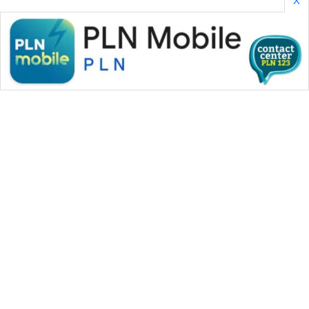
WAHANA MEDIA GROUP
|
|
|
WAHANA NEWS co
WAHANA TANI
WAHANA ADVOKAT
|
|
WAHANA INFRASTRUKTUR
WAHANA KONSUMEN
|
|
|
WAHANA LISTRIK
WAHANA TRAVEL
WAHANA TV