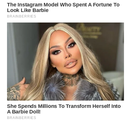
ID
MAWAKA
ID
MARTABAT
NET
PLN
WATCH
MKLI
LPKKI
LKKI
KOPEKLIN