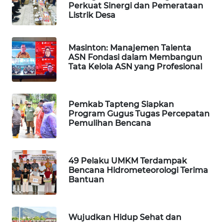
Perkuat Sinergi dan Pemerataan
Listrik Desa
SIBARAGAS
NEWS
Masinton: Manajemen Talenta
ASN Fondasi dalam Membangun
METRO
Tata Kelola ASN yang Profesional
SIANTAR
NEWS
Pemkab Tapteng Siapkan
METRO
Program Gugus Tugas Percepatan
MEDAN
Pemulihan Bencana
NEWS
METRO
49 Pelaku UMKM Terdampak
JAKARTA
Bencana Hidrometeorologi Terima
NEWS
Bantuan
KRT
NEWS
Wujudkan Hidup Sehat dan