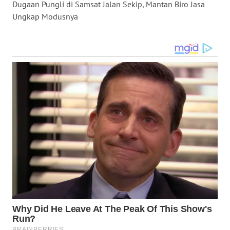
LANGKAT
Dugaan Pungli di Samsat Jalan Sekip, Mantan Biro Jasa
Ungkap Modusnya
WN
TAPANULI
SELATAN
WN
TANJUNG
LESUNG
WN
KARO
WN
SIMALUNGUN
WN
LABUHANBATU