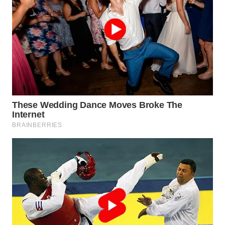
BEKASI
WN
BOGOR
WN
DEPOK
WN
TAPANULI
UTARA
WN
SAMOSIR
WN
PADANG
LAWAS