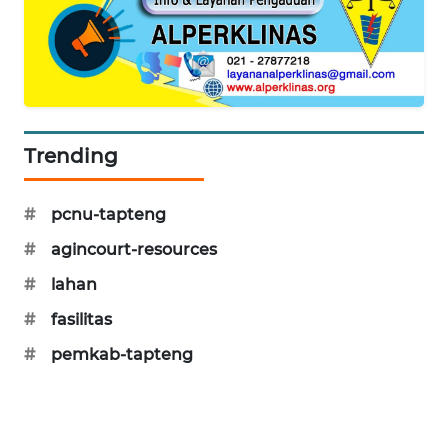
SONYA
ASA
NEWS
Trending
#
pcnu-tapteng
#
agincourt-resources
#
lahan
#
fasilitas
#
pemkab-tapteng