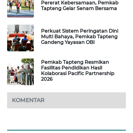
Pererat Kebersamaan, Pemkab
Tapteng Gelar Senam Bersama
KARING
NEWS
Perkuat Sistem Peringatan Dini
JURNAL
Multi Bahaya, Pemkab Tapteng
MARITIM
Gandeng Yayasan OBI
HUMBANG
NEWS
Pemkab Tapteng Resmikan
Fasilitas Pendidikan Hasil
Kolaborasi Pacific Partnership
GARONGGANG
2026
NEWS
FISUELRI
KOMENTAR
ID
ENERGI
NEWS