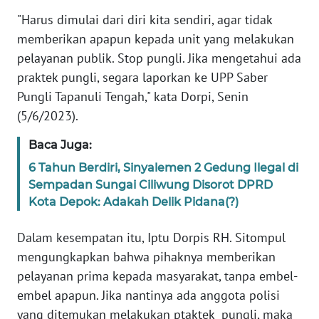
"Harus dimulai dari diri kita sendiri, agar tidak
memberikan apapun kepada unit yang melakukan
WN
BABEL
pelayanan publik. Stop pungli. Jika mengetahui ada
praktek pungli, segara laporkan ke UPP Saber
WN
Pungli Tapanuli Tengah," kata Dorpi, Senin
SUMBAR
(5/6/2023).
WN
Baca Juga:
SUMSEL
6 Tahun Berdiri, Sinyalemen 2 Gedung Ilegal di
Sempadan Sungai Ciliwung Disorot DPRD
WN
Kota Depok: Adakah Delik Pidana(?)
BENGKULU
Dalam kesempatan itu, Iptu Dorpis RH. Sitompul
WN
mengungkapkan bahwa pihaknya memberikan
LAMPUNG
pelayanan prima kepada masyarakat, tanpa embel-
embel apapun. Jika nantinya ada anggota polisi
WN
yang ditemukan melakukan ptaktek pungl‎i, maka
JATENG