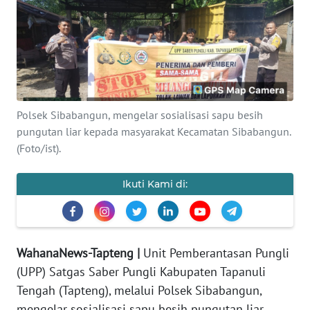
Informasi
INDEKS
BERITA
KONTAK
Polsek Sibabangun, mengelar sosialisasi sapu besih
KAMI
pungutan liar kepada masyarakat Kecamatan Sibabangun.
(Foto/ist).
INFO
IKLAN
Ikuti Kami di:
TENTANG
KAMI
WahanaNews-Tapteng |
Unit Pemberantasan Pungli
PEDOMAN
(UPP) Satgas Saber Pungli Kabupaten Tapanuli
MEDIA
SIBER
Tengah (Tapteng), melalui Polsek Sibabangun,
mengelar sosialisasi sapu besih pungutan liar