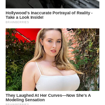
Wahana
Media
Group
WAHANA
NEWS
WAHANA
TANI
WAHANA
ADVOKAT
WAHANA
INFRASTRUKTUR
WAHANA
KONSUMEN