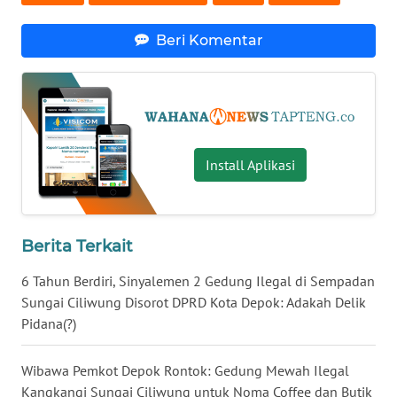
WN
Beri Komentar
KALTARA
WN
KALSEL
Install Aplikasi
WN
KALTIM
WN
Berita Terkait
SULSEL
6 Tahun Berdiri, Sinyalemen 2 Gedung Ilegal di Sempadan
WN
Sungai Ciliwung Disorot DPRD Kota Depok: Adakah Delik
GORONTALO
Pidana(?)
WN
Wibawa Pemkot Depok Rontok: Gedung Mewah Ilegal
SULUT
Kangkangi Sungai Ciliwung untuk Noma Coffee dan Butik