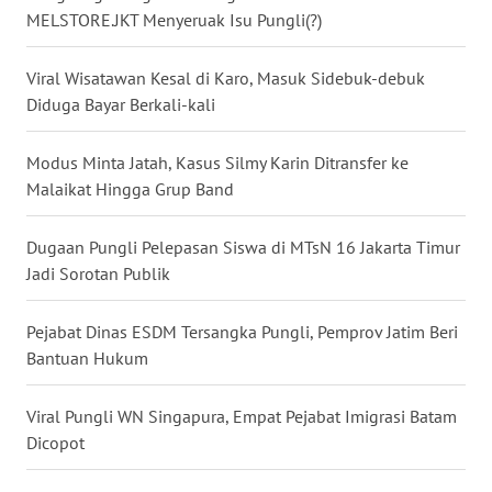
MELSTORE.JKT Menyeruak Isu Pungli(?)
WN
MALUKU
Viral Wisatawan Kesal di Karo, Masuk Sidebuk-debuk
Diduga Bayar Berkali-kali
WN
MALUT
Modus Minta Jatah, Kasus Silmy Karin Ditransfer ke
Malaikat Hingga Grup Band
WN
DAIRI
Dugaan Pungli Pelepasan Siswa di MTsN 16 Jakarta Timur
Jadi Sorotan Publik
WN
DANAU
Pejabat Dinas ESDM Tersangka Pungli, Pemprov Jatim Beri
TOBA
Bantuan Hukum
WN
NIAS
Viral Pungli WN Singapura, Empat Pejabat Imigrasi Batam
Dicopot
WN