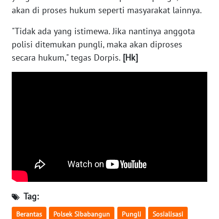
akan di proses hukum seperti masyarakat lainnya.
WN
"Tidak ada yang istimewa. Jika nantinya anggota
NUSANTARA
polisi ditemukan pungli, maka akan diproses
secara hukum," tegas Dorpis.
[Hk]
WN
JOGJA
WN
JATIM
WN
BALI
WN
KALBAR
Tag:
WN
Berantas
Polsek Sibabangun
Pungli
Sosialisasi
KALTENG