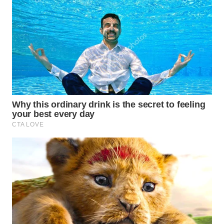
WAHANA
SPORT
WAHANA
UMKM
WAHANA
SELEB
WAHANA
PERSONA
WAHANA
OTOMOTIF
WAHANA
HEALTH