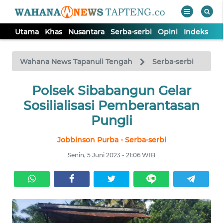
Utama
Khas
Nusantara
Serba-serbi
Opini
Indeks
WAHANA
Tutup
TV
Wahana News Tapanuli Tengah
Serba-serbi
Polsek Sibabangun Gelar
UTAMA
Sosilialisasi Pemberantasan
KHAS
Pungli
Jobbinson Purba - Serba-serbi
NUSANTARA
Senin, 5 Juni 2023 - 21:06 WIB
SERBA-
SERBI
OPINI