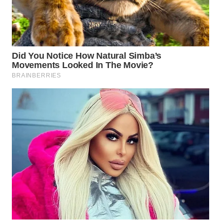
WAHANA
DESA
WISATA
LAPAK
WAHANA
Wahana
Network
KONSUMEN
LISTRIK
MASYARAKAT
KELISTRIKAN
WALINKI