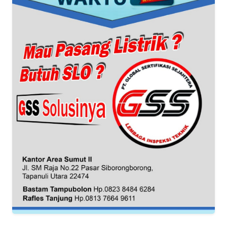
WN
BANTEN
WN
NTT
WN
KEPRI
WN
PAPUA
WN
PAPUA
BARAT
WN