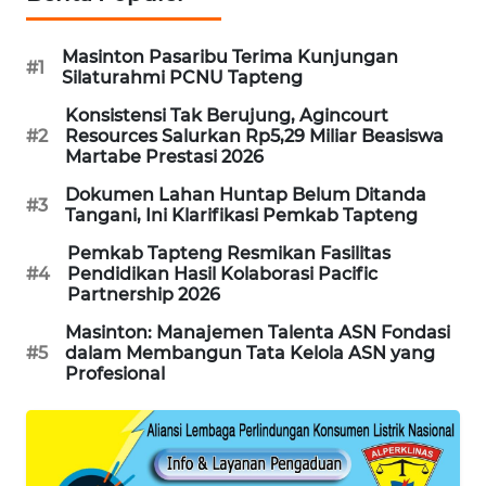
KARING
Masinton Pasaribu Terima Kunjungan
NEWS
#1
Silaturahmi PCNU Tapteng
Konsistensi Tak Berujung, Agincourt
JURNAL
#2
Resources Salurkan Rp5,29 Miliar Beasiswa
MARITIM
Martabe Prestasi 2026
Dokumen Lahan Huntap Belum Ditanda
HUMBANG
#3
Tangani, Ini Klarifikasi Pemkab Tapteng
NEWS
Pemkab Tapteng Resmikan Fasilitas
#4
Pendidikan Hasil Kolaborasi Pacific
GARONGGANG
Partnership 2026
NEWS
Masinton: Manajemen Talenta ASN Fondasi
#5
dalam Membangun Tata Kelola ASN yang
FISUELRI
Profesional
ID
ENERGI
NEWS