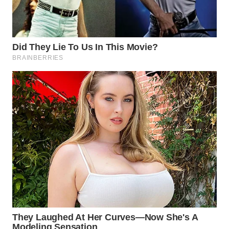
SURABAYA
WN
NATUNA
WN
BINTAN
WN
MANDALIKA
WN
LIKUPANG
WN
LABUANBAJO
WN
BORNEO