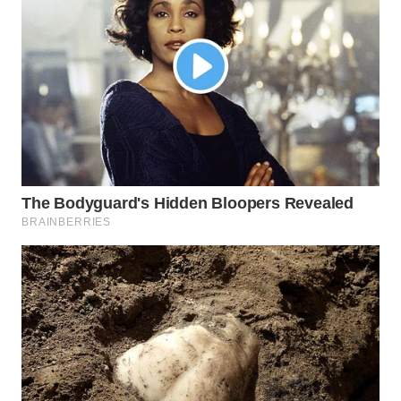
WAHANA
LISTRIK
WAHANA
TRAVEL
WAHANA
TV
WAHANANEWS
ID
WAHANANEWS
CO ID
WAHANANEWS
NET