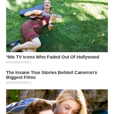
WN
INDRAMAYU
WN
KUNINGAN
WN
MAJALENGKA
WN
SUBANG
WN
SUKABUMI
WN
PURWAKARTA