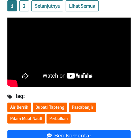
1
2
Selanjutnya
Lihat Semua
WN
NUSANTARA
WN
JOGJA
WN
JATIM
WN
BALI
Tag:
WN
Air Bersih
Bupati Tapteng
Pascabanjir
KALBAR
Pdam Mual Nauli
Perbaikan
WN
KALTENG
Beri Komentar