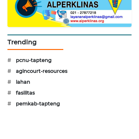
CILEUNGSI
NEWS
BERKAT
NEWS
Trending
BERAMPU
#
pcnu-tapteng
NEWS
#
agincourt-resources
ANUGERAH
#
lahan
NEWS
#
fasilitas
AKHLAK
#
pemkab-tapteng
ID
PERAPKI
NEWS