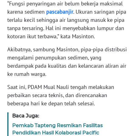
RIAU
“Fungsi penyaringan air belum bekerja maksimal
karena sedimen
pascabanjir
. Ukuran saringan pipa
WN
terlalu kecil sehingga air langsung masuk ke pipa
SERAMBI
tanpa tersaring. Hal ini menyebabkan lumpur dan
kotoran ikut terbawa,” kata Masinton.
WN
JAMBI
Akibatnya, sambung Masinton, pipa-pipa distribusi
mengalami penumpukan sedimen, yang
WN
berdampak pada kualitas dan kelancaran aliran air
SULTRA
ke rumah warga.
WN
Saat ini, PDAM Mual Nauli tengah melakukan
NTB
perbaikan secara teknis, dan direncanakan
beberapa hari ke depan telah selesai.
WN
SULTENG
Baca Juga:
Pemkab Tapteng Resmikan Fasilitas
WN
Pendidikan Hasil Kolaborasi Pacific
SULBAR