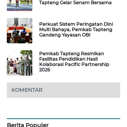
Tapteng Gelar Senam Bersama
SIBARAGAS
NEWS
Perkuat Sistem Peringatan Dini
Multi Bahaya, Pemkab Tapteng
Gandeng Yayasan OBI
METRO
SIANTAR
NEWS
Pemkab Tapteng Resmikan
Fasilitas Pendidikan Hasil
METRO
Kolaborasi Pacific Partnership
MEDAN
2026
NEWS
METRO
KOMENTAR
JAKARTA
NEWS
KRT
NEWS
Berita Populer