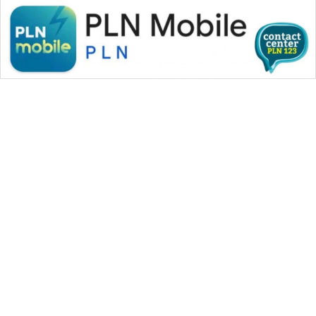
WAHANA MEDIA GROUP
|
|
|
WAHANA NEWS co
WAHANA TANI
WAHANA ADVOKAT
|
|
WAHANA INFRASTRUKTUR
WAHANA KONSUMEN
|
|
|
WAHANA LISTRIK
WAHANA TRAVEL
WAHANA TV
|
|
|
WAHANANEWS id
WAHANANEWS CO ID
WAHANANEWS NET