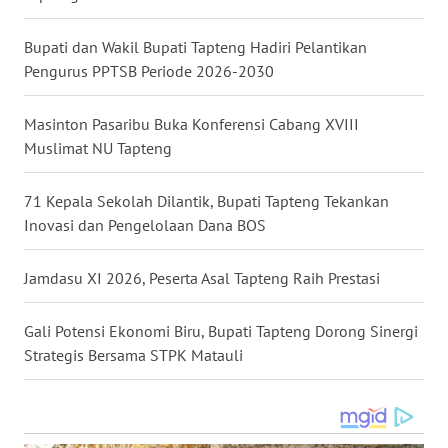
WN
Bupati dan Wakil Bupati Tapteng Hadiri Pelantikan
MALUKU
Pengurus PPTSB Periode 2026-2030
WN
Masinton Pasaribu Buka Konferensi Cabang XVIII
MALUT
Muslimat NU Tapteng
WN
71 Kepala Sekolah Dilantik, Bupati Tapteng Tekankan
DAIRI
Inovasi dan Pengelolaan Dana BOS
WN
Jamdasu XI 2026, Peserta Asal Tapteng Raih Prestasi
DANAU
TOBA
Gali Potensi Ekonomi Biru, Bupati Tapteng Dorong Sinergi
Strategis Bersama STPK Matauli
WN
NIAS
WN