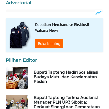
ID
Advertorial
MAWAKA
ID
Dapatkan Merchandise Eksklusif
Wahana News
MARTABAT
NET
Buka Katalog
PLN
WATCH
Pilihan Editor
MKLI
Bupati Tapteng Hadiri Sosialisasi
Budaya Mutu dan Keselamatan
LPKKI
Pasien
LKKI
Bupati Tapteng Terima Audiensi
Manager PLN UP3 Sibolga:
KOPEKLIN
Perkuat Sinergi dan Pemerataan