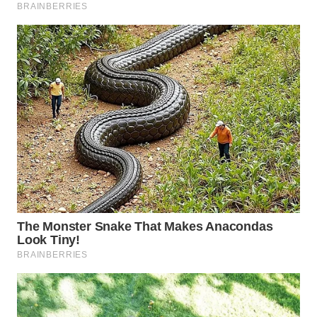
WN
SUMEDANG
WN
CIANJUR
WN
KEPULAUAN
SERIBU
WN
TANGERANG
WN
BINJAI
WN
CIREBON