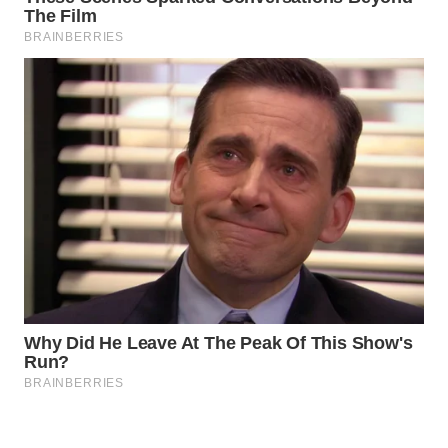
WAHANA
DESA
WISATA
LAPAK
WAHANA
Wahana
Network
KONSUMEN
LISTRIK
MASYARAKAT
KELISTRIKAN
WALINKI