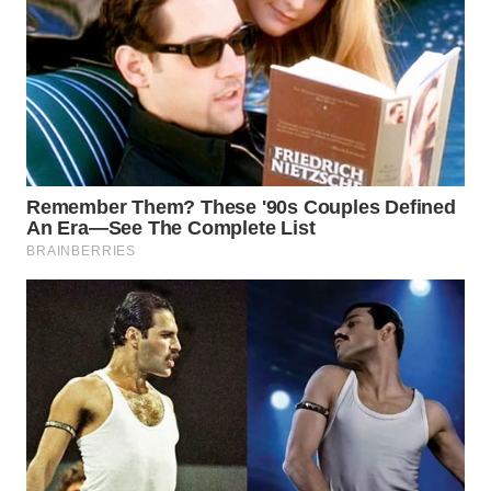
WN
PRIANGAN
TIMUR
WN
SEMARANG
WN
SOLO
WN
BOROBUDUR
WN
MADURA
WN