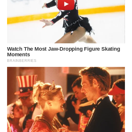
WN
TAPANULI
TENGAH
WN DELI
SERDANG
WN
TEBING
TINGGI
WN
PAKPAK
WN
KARAWANG
WN