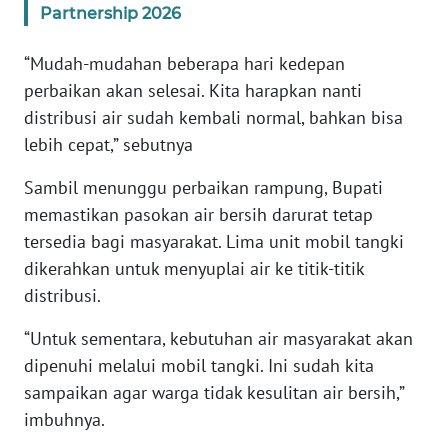
Partnership 2026
WN
“Mudah-mudahan beberapa hari kedepan
BABEL
perbaikan akan selesai. Kita harapkan nanti
distribusi air sudah kembali normal, bahkan bisa
WN
lebih cepat,” sebutnya
SUMBAR
Sambil menunggu perbaikan rampung, Bupati
WN
memastikan pasokan air bersih darurat tetap
SUMSEL
tersedia bagi masyarakat. Lima unit mobil tangki
dikerahkan untuk menyuplai air ke titik-titik
WN
distribusi.
BENGKULU
“Untuk sementara, kebutuhan air masyarakat akan
WN
dipenuhi melalui mobil tangki. Ini sudah kita
LAMPUNG
sampaikan agar warga tidak kesulitan air bersih,”
imbuhnya.
WN
JATENG