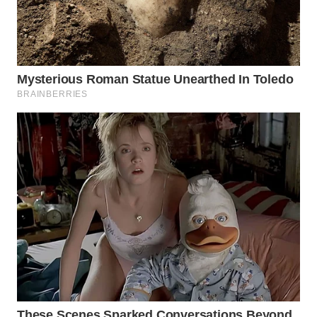
WAHANA
SPORT
WAHANA
UMKM
WAHANA
SELEB
WAHANA
PERSONA
WAHANA
OTOMOTIF
WAHANA
HEALTH