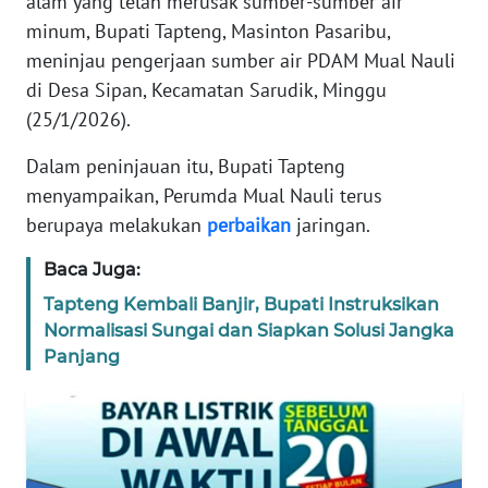
alam yang telah merusak sumber-sumber air
REDAKSI
minum, Bupati Tapteng, Masinton Pasaribu,
meninjau pengerjaan sumber air PDAM Mual Nauli
KARIR
di Desa Sipan, Kecamatan Sarudik, Minggu
(25/1/2026).
DISCLAIMER
Dalam peninjauan itu, Bupati Tapteng
Wahana
menyampaikan, Perumda Mual Nauli terus
News
berupaya melakukan
perbaikan
jaringan.
Regional
Baca Juga:
WN
Tapteng Kembali Banjir, Bupati Instruksikan
SUMUT
Normalisasi Sungai dan Siapkan Solusi Jangka
Panjang
WN
JAKARTA
WN
JABAR