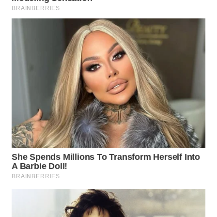
Wahana
Media
Group
WAHANA
NEWS
WAHANA
TANI
WAHANA
ADVOKAT
WAHANA
INFRASTRUKTUR
WAHANA
KONSUMEN