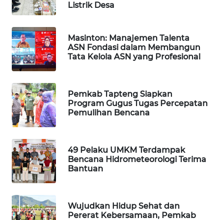
Listrik Desa
PORTAL
KONSUMEN
Masinton: Manajemen Talenta
ASN Fondasi dalam Membangun
Tata Kelola ASN yang Profesional
FORWAMKI
ALPERKLINAS
Pemkab Tapteng Siapkan
Program Gugus Tugas Percepatan
FORJASIDA
Pemulihan Bencana
TAMBANG
NEWS
49 Pelaku UMKM Terdampak
Bencana Hidrometeorologi Terima
Bantuan
SITUNGIR
NEWS
Wujudkan Hidup Sehat dan
SIDIKALANG
Pererat Kebersamaan, Pemkab
NEWS