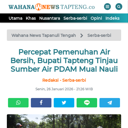
Utama
Khas
Nusantara
Serba-serbi
Opini
Indeks
WAHANA
Tutup
TV
Wahana News Tapanuli Tengah
Serba-serbi
Percepat Pemenuhan Air
UTAMA
Bersih, Bupati Tapteng Tinjau
KHAS
Sumber Air PDAM Mual Nauli
Redaksi - Serba-serbi
NUSANTARA
Senin, 26 Januari 2026 - 21:26 WIB
SERBA-
SERBI
OPINI