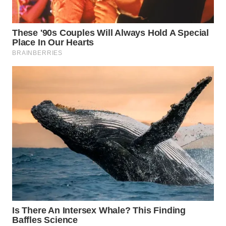
BEKASI
WN
BOGOR
WN
DEPOK
WN
TAPANULI
UTARA
WN
SAMOSIR
WN
PADANG
LAWAS