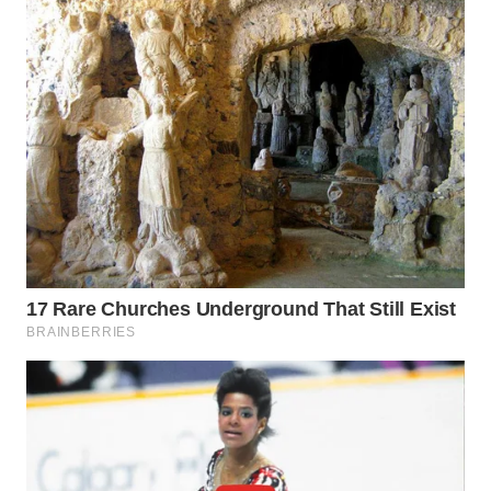
LANGKAT
WN
TAPANULI
SELATAN
WN
TANJUNG
LESUNG
WN
KARO
WN
SIMALUNGUN
WN
LABUHANBATU