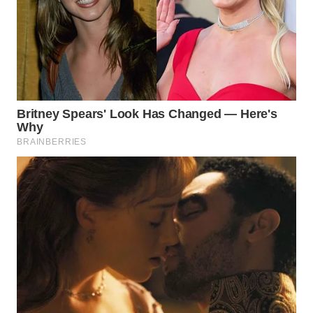
WAHANA
DESA
WISATA
LAPAK
WAHANA
Wahana
Network
KONSUMEN
LISTRIK
MASYARAKAT
KELISTRIKAN
WALINKI