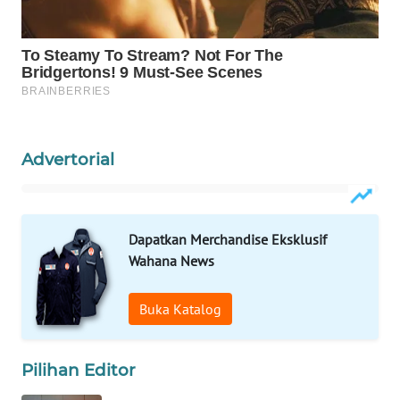
ID
MAWAKA
ID
MARTABAT
NET
Advertorial
PLN
WATCH
Dapatkan Merchandise Eksklusif
MKLI
Wahana News
LPKKI
Buka Katalog
LKKI
Pilihan Editor
KOPEKLIN