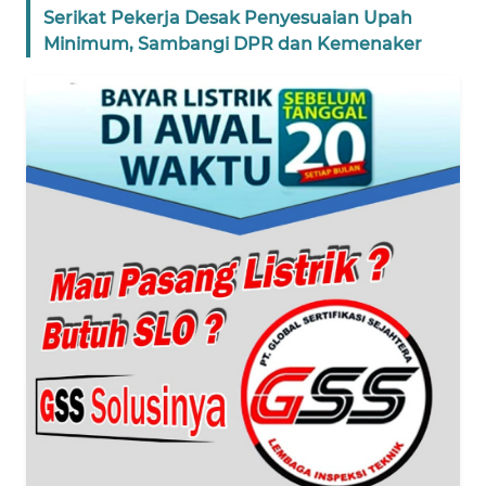
Serikat Pekerja Desak Penyesuaian Upah
WN
Minimum, Sambangi DPR dan Kemenaker
BANTEN
WN
NTT
WN
KEPRI
WN
PAPUA
WN
PAPUA
BARAT
WN