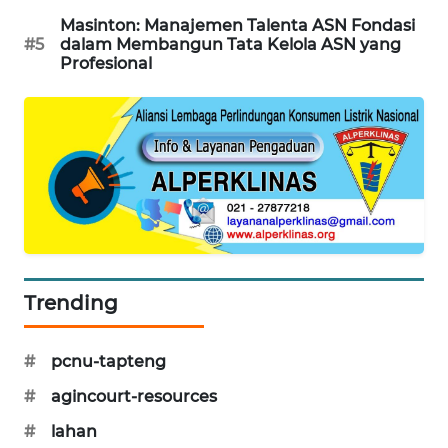
Masinton: Manajemen Talenta ASN Fondasi
CILEUNGSI
#5
dalam Membangun Tata Kelola ASN yang
NEWS
Profesional
BERKAT
NEWS
BERAMPU
NEWS
ANUGERAH
NEWS
Trending
AKHLAK
ID
#
pcnu-tapteng
#
agincourt-resources
PERAPKI
NEWS
#
lahan