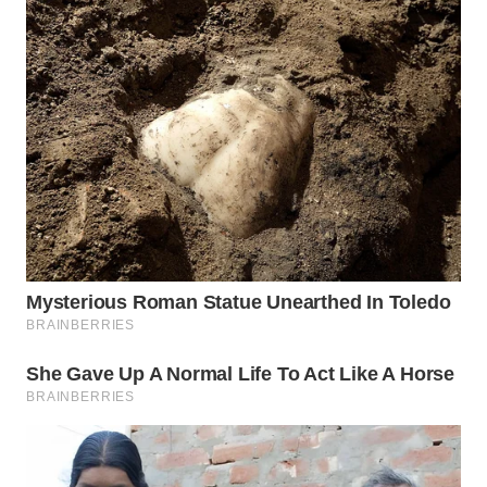
Wahana
Media
Group
WAHANA
NEWS
WAHANA
TANI
WAHANA
ADVOKAT
WAHANA
INFRASTRUKTUR
WAHANA
KONSUMEN