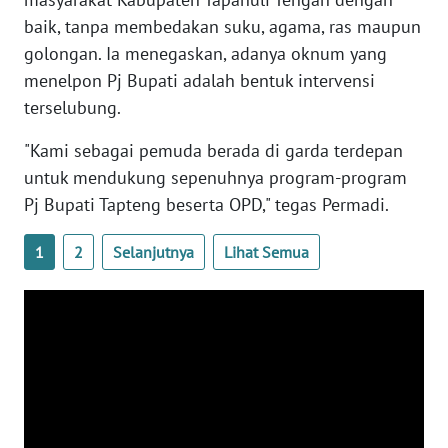
baik, tanpa membedakan suku, agama, ras maupun
WN
golongan. Ia menegaskan, adanya oknum yang
KALTARA
menelpon Pj Bupati adalah bentuk intervensi
terselubung.
WN
KALSEL
"Kami sebagai pemuda berada di garda terdepan
untuk mendukung sepenuhnya program-program
WN
Pj Bupati Tapteng beserta OPD," tegas Permadi.
KALTIM
1
2
Selanjutnya
Lihat Semua
WN
SULSEL
WN
GORONTALO
WN
SULUT