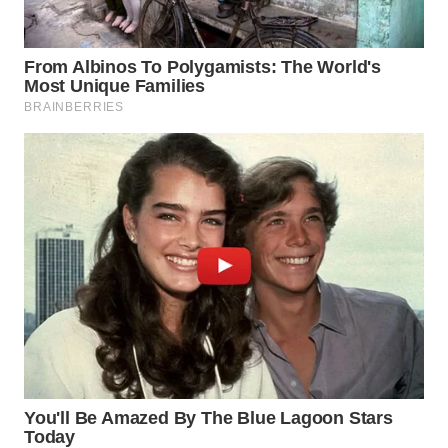
BEKASI
WN
BOGOR
WN
DEPOK
WN
TAPANULI
UTARA
WN
SAMOSIR
WN
PADANG
LAWAS