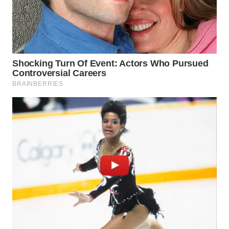
WN
PRIANGAN
TIMUR
WN
SEMARANG
WN
SOLO
WN
BOROBUDUR
WN
MADURA
WN