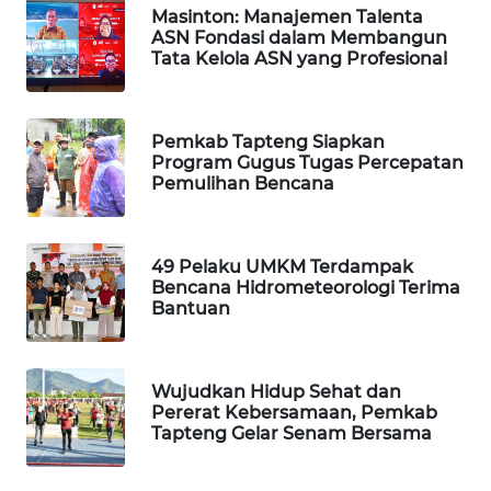
Masinton: Manajemen Talenta
ASN Fondasi dalam Membangun
PORTAL
Tata Kelola ASN yang Profesional
KONSUMEN
FORWAMKI
Pemkab Tapteng Siapkan
Program Gugus Tugas Percepatan
Pemulihan Bencana
ALPERKLINAS
FORJASIDA
49 Pelaku UMKM Terdampak
Bencana Hidrometeorologi Terima
TAMBANG
Bantuan
NEWS
SITUNGIR
Wujudkan Hidup Sehat dan
NEWS
Pererat Kebersamaan, Pemkab
Tapteng Gelar Senam Bersama
SIDIKALANG
NEWS