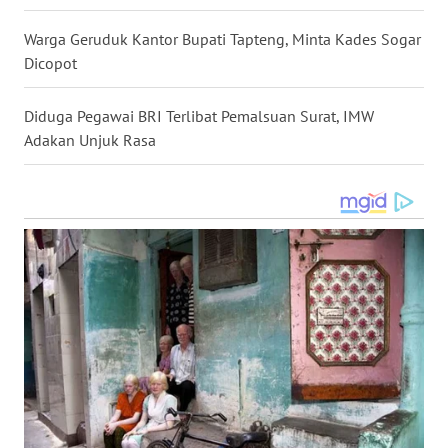
WN
Warga Geruduk Kantor Bupati Tapteng, Minta Kades Sogar
TAPANULI
Dicopot
TENGAH
Diduga Pegawai BRI Terlibat Pemalsuan Surat, IMW
WN DELI
SERDANG
Adakan Unjuk Rasa
WN
TEBING
TINGGI
WN
PAKPAK
WN
KARAWANG
WN