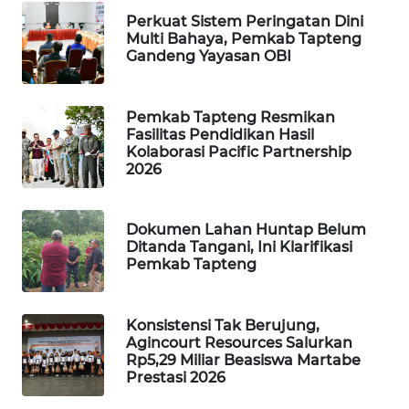
Perkuat Sistem Peringatan Dini
Multi Bahaya, Pemkab Tapteng
SIBARAGAS
Gandeng Yayasan OBI
NEWS
METRO
Pemkab Tapteng Resmikan
SIANTAR
Fasilitas Pendidikan Hasil
Kolaborasi Pacific Partnership
NEWS
2026
METRO
MEDAN
Dokumen Lahan Huntap Belum
NEWS
Ditanda Tangani, Ini Klarifikasi
Pemkab Tapteng
METRO
JAKARTA
Konsistensi Tak Berujung,
NEWS
Agincourt Resources Salurkan
Rp5,29 Miliar Beasiswa Martabe
KRT
Prestasi 2026
NEWS