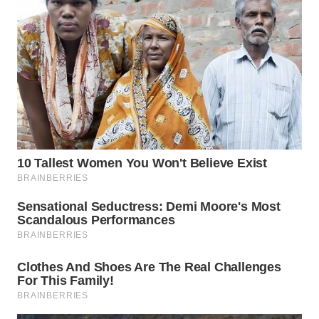
WAHANA
LISTRIK
WAHANA
TRAVEL
WAHANA
TV
WAHANANEWS
ID
WAHANANEWS
CO ID
WAHANANEWS
NET