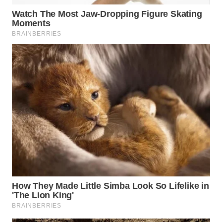
SURABAYA
WN
NATUNA
WN
BINTAN
WN
MANDALIKA
WN
LIKUPANG
WN
LABUANBAJO
WN
BORNEO