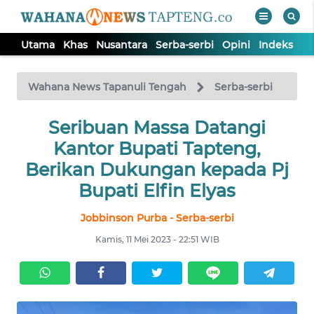
Utama
Khas
Nusantara
Serba-serbi
Opini
Indeks
WAHANA
Tutup
TV
Wahana News Tapanuli Tengah
Serba-serbi
Seribuan Massa Datangi
UTAMA
Kantor Bupati Tapteng,
KHAS
Berikan Dukungan kepada Pj
Bupati Elfin Elyas
NUSANTARA
Jobbinson Purba - Serba-serbi
Kamis, 11 Mei 2023 - 22:51 WIB
SERBA-
SERBI
OPINI