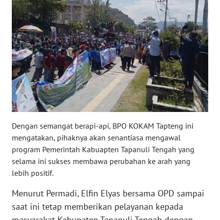
WN
NUSANTARA
WN
JOGJA
WN
JATIM
Dengan semangat berapi-api, BPO KOKAM Tapteng ini
WN
mengatakan, pihaknya akan senantiasa mengawal
BALI
program Pemerintah Kabuapten Tapanuli Tengah yang
selama ini sukses membawa perubahan ke arah yang
WN
lebih positif.
KALBAR
Menurut Permadi, Elfin Elyas bersama OPD sampai
saat ini tetap memberikan pelayanan kepada
WN
KALTENG
masyarakat Kabupaten Tapanuli Tengah dengan