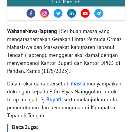
Ikuti Kami di:
REDAKSI
KARIR
WahanaNews-Tapteng |
Seribuan massa yang
DISCLAIMER
mengatasnamakan Gerakan Lintas Pemuda Ormas
Mahasiswa dan Masyarakat Kabupaten Tapanuli
Wahana
Tengah (Tapteng), menggelar aksi damai dengan
News
menyambangi Kantor Bupati dan Kantor DPRD, di
Regional
Pandan, Kamis (11/5/2023).
WN
Dalam aksi damai tersebut,
massa
menyampaikan
SUMUT
dukungan kepada Elfin Elyas Nainggolan, untuk
tetap menjadi Pj
Bupati
, serta melanjutkan roda
WN
JAKARTA
pemerintahan dan pembangunan di Kabupaten
Tapanuli Tengah.
WN
Baca Juga:
JABAR