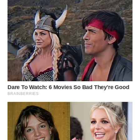
WAHANA
SPORT
WAHANA
UMKM
WAHANA
SELEB
WAHANA
PERSONA
WAHANA
OTOMOTIF
WAHANA
HEALTH