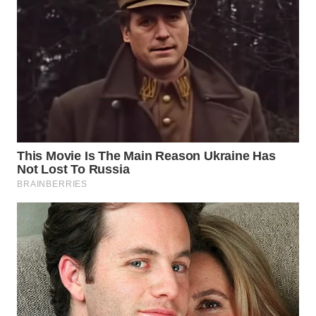
WN
INDRAMAYU
WN
KUNINGAN
WN
MAJALENGKA
WN
SUBANG
WN
SUKABUMI
WN
PURWAKARTA