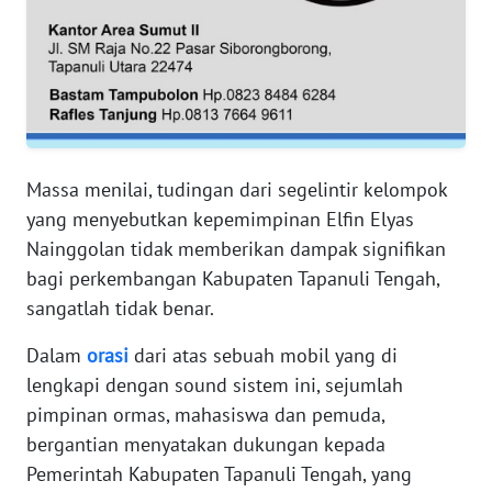
RIAU
WN
SERAMBI
WN
JAMBI
Massa menilai, tudingan dari segelintir kelompok
yang menyebutkan kepemimpinan Elfin Elyas
WN
Nainggolan tidak memberikan dampak signifikan
SULTRA
bagi perkembangan Kabupaten Tapanuli Tengah,
sangatlah tidak benar.
WN
NTB
Dalam
orasi
dari atas sebuah mobil yang di
lengkapi dengan sound sistem ini, sejumlah
WN
SULTENG
pimpinan ormas, mahasiswa dan pemuda,
bergantian menyatakan dukungan kepada
WN
Pemerintah Kabupaten Tapanuli Tengah, yang
SULBAR