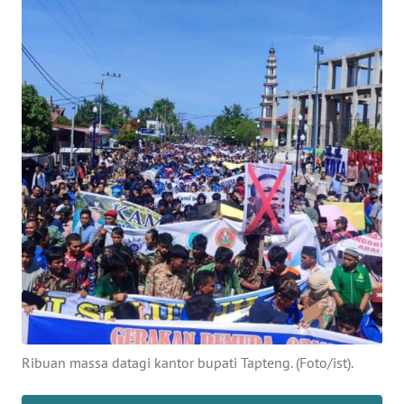
Informasi
INDEKS
BERITA
KONTAK
KAMI
INFO
IKLAN
TENTANG
KAMI
PEDOMAN
MEDIA
Ribuan massa datagi kantor bupati Tapteng. (Foto/ist).
SIBER