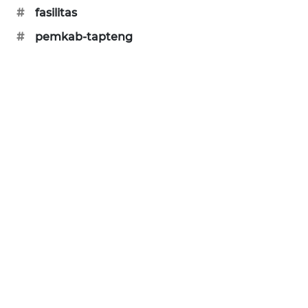
#
fasilitas
SONYA
ASA
#
pemkab-tapteng
NEWS