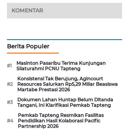
KOMENTAR
KARING
NEWS
JURNAL
MARITIM
Berita Populer
HUMBANG
NEWS
Masinton Pasaribu Terima Kunjungan
#1
Silaturahmi PCNU Tapteng
GARONGGANG
Konsistensi Tak Berujung, Agincourt
NEWS
#2
Resources Salurkan Rp5,29 Miliar Beasiswa
Martabe Prestasi 2026
FISUELRI
Dokumen Lahan Huntap Belum Ditanda
ID
#3
Tangani, Ini Klarifikasi Pemkab Tapteng
Pemkab Tapteng Resmikan Fasilitas
ENERGI
#4
Pendidikan Hasil Kolaborasi Pacific
NEWS
Partnership 2026