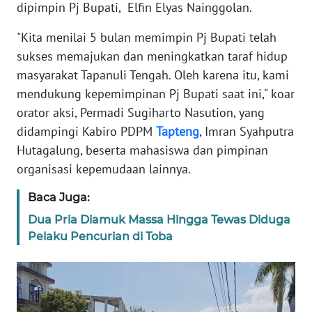
dipimpin Pj Bupati, Elfin Elyas Nainggolan.
"Kita menilai 5 bulan memimpin Pj Bupati telah
WN
BABEL
sukses memajukan dan meningkatkan taraf hidup
masyarakat Tapanuli Tengah. Oleh karena itu, kami
WN
mendukung kepemimpinan Pj Bupati saat ini," koar
SUMBAR
orator aksi, Permadi Sugiharto Nasution, yang
didampingi Kabiro PDPM
Tapteng
, Imran Syahputra
WN
Hutagalung, beserta mahasiswa dan pimpinan
SUMSEL
organisasi kepemudaan lainnya.
WN
Baca Juga:
BENGKULU
Dua Pria Diamuk Massa Hingga Tewas Diduga
Pelaku Pencurian di Toba
WN
LAMPUNG
WN
JATENG