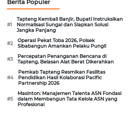
Berita Populer
REDAKSI
Tapteng Kembali Banjir, Bupati Instruksikan
KARIR
#1
Normalisasi Sungai dan Siapkan Solusi
Jangka Panjang
DISCLAIMER
Operasi Pekat Toba 2026, Polsek
#2
Sibabangun Amankan Pelaku Pungli
Wahana
Percepatan Penanganan Bencana di
News
#3
Tapteng, Belasan Alat Berat Dikerahkan
Regional
Pemkab Tapteng Resmikan Fasilitas
WN
#4
Pendidikan Hasil Kolaborasi Pacific
Partnership 2026
SUMUT
Masinton: Manajemen Talenta ASN Fondasi
#5
dalam Membangun Tata Kelola ASN yang
WN
Profesional
JAKARTA
WN
JABAR