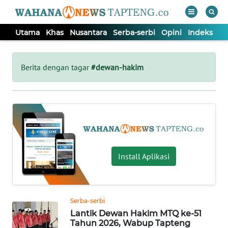
Utama
Khas
Nusantara
Serba-serbi
Opini
Indeks
WAHANA
Tutup
TV
Berita dengan tagar
#dewan-hakim
UTAMA
KHAS
NUSANTARA
Install Aplikasi
SERBA-
SERBI
Serba-serbi
Lantik Dewan Hakim MTQ ke-51
OPINI
Tahun 2026, Wabup Tapteng