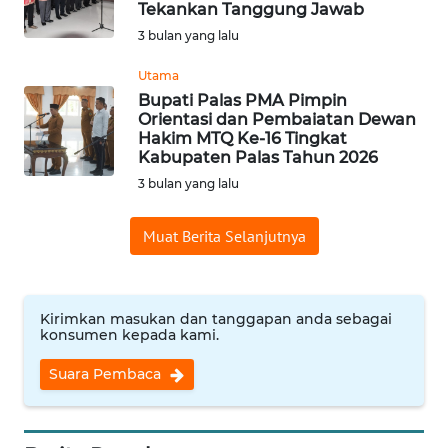
Tekankan Tanggung Jawab
Informasi
3 bulan yang lalu
INDEKS
Utama
BERITA
Bupati Palas PMA Pimpin
Orientasi dan Pembaiatan Dewan
Hakim MTQ Ke-16 Tingkat
KONTAK
Kabupaten Palas Tahun 2026
KAMI
3 bulan yang lalu
INFO
Muat Berita Selanjutnya
IKLAN
TENTANG
KAMI
Kirimkan masukan dan tanggapan anda sebagai
konsumen kepada kami.
PEDOMAN
Suara Pembaca
MEDIA
SIBER