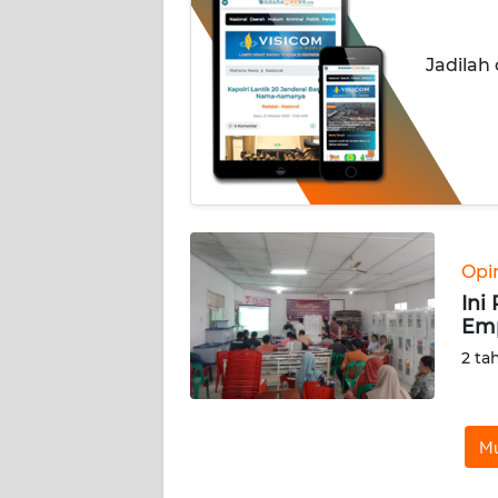
INDEKS
Jadilah
BERITA
KONTAK
KAMI
INFO
IKLAN
Opi
TENTANG
Ini
KAMI
Emp
2 ta
PEDOMAN
MEDIA
SIBER
Mu
REDAKSI