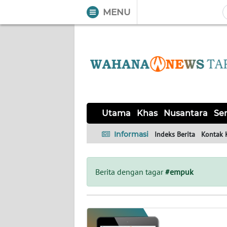
MENU
WAHANA
Tutup
TV
UTAMA
KHAS
Utama
Khas
Nusantara
Ser
NUSANTARA
Informasi
Indeks Berita
Kontak 
SERBA-
SERBI
Berita dengan tagar
#empuk
OPINI
Informasi