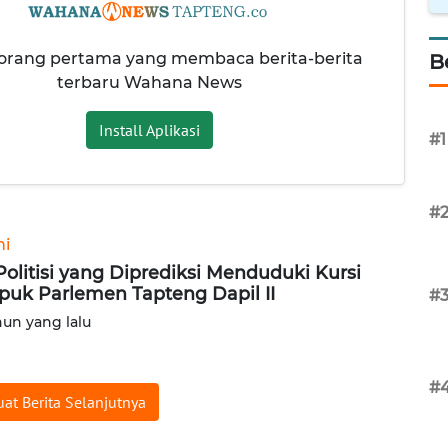
 orang pertama yang membaca berita-berita
B
terbaru Wahana News
Install Aplikasi
#1
#
ni
 Politisi yang Diprediksi Menduduki Kursi
uk Parlemen Tapteng Dapil II
#
hun yang lalu
#
at Berita Selanjutnya