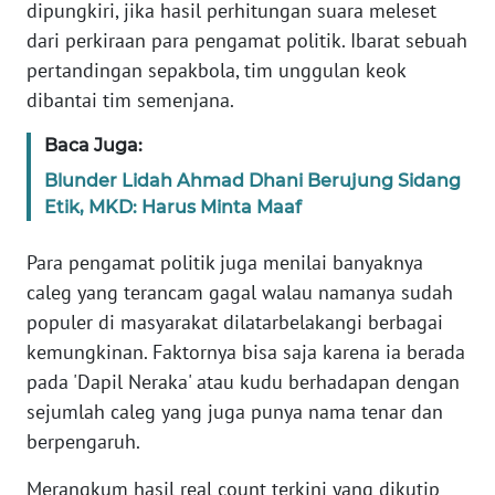
dipungkiri, jika hasil perhitungan suara meleset
dari perkiraan para pengamat politik. Ibarat sebuah
WN
pertandingan sepakbola, tim unggulan keok
NUSANTARA
dibantai tim semenjana.
WN
Baca Juga:
JOGJA
Blunder Lidah Ahmad Dhani Berujung Sidang
Etik, MKD: Harus Minta Maaf
WN
JATIM
Para pengamat politik juga menilai banyaknya
caleg yang terancam gagal walau namanya sudah
WN
populer di masyarakat dilatarbelakangi berbagai
BALI
kemungkinan. Faktornya bisa saja karena ia berada
pada 'Dapil Neraka' atau kudu berhadapan dengan
WN
KALBAR
sejumlah caleg yang juga punya nama tenar dan
berpengaruh.
WN
KALTENG
Merangkum hasil real count terkini yang dikutip