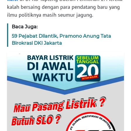
kalah bersaing dengan para pendatang baru yang
WN
ilmu politiknya masih seumur jagung.
BANTEN
Baca Juga:
WN
59 Pejabat Dilantik, Pramono Anung Tata
NTT
Birokrasi DKI Jakarta
WN
KEPRI
WN
PAPUA
WN
PAPUA
BARAT
WN