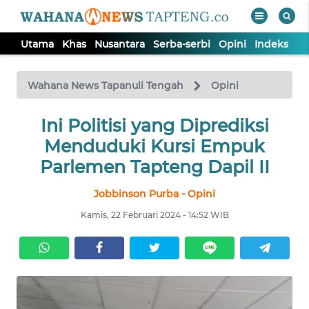
Utama
Khas
Nusantara
Serba-serbi
Opini
Indeks
WAHANA
Tutup
TV
Wahana News Tapanuli Tengah
Opini
Ini Politisi yang Diprediksi
UTAMA
Menduduki Kursi Empuk
KHAS
Parlemen Tapteng Dapil II
Jobbinson Purba - Opini
NUSANTARA
Kamis, 22 Februari 2024 - 14:52 WIB
SERBA-
SERBI
OPINI