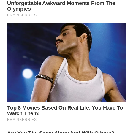
WAHANA
LISTRIK
WAHANA
TRAVEL
WAHANA
TV
WAHANANEWS
ID
WAHANANEWS
CO ID
WAHANANEWS
NET