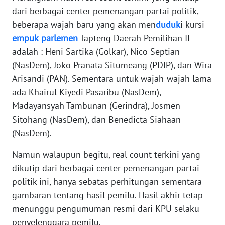
dari berbagai center pemenangan partai politik,
WN
beberapa wajah baru yang akan men
duduk
i kursi
KALTARA
empuk
parlemen
Tapteng Daerah Pemilihan II
adalah : Heni Sartika (Golkar), Nico Septian
WN
(NasDem), Joko Pranata Situmeang (PDIP), dan Wira
KALSEL
Arisandi (PAN). Sementara untuk wajah-wajah lama
ada Khairul Kiyedi Pasaribu (NasDem),
WN
Madayansyah Tambunan (Gerindra), Josmen
KALTIM
Sitohang (NasDem), dan Benedicta Siahaan
(NasDem).
WN
SULSEL
Namun walaupun begitu, real count terkini yang
dikutip dari berbagai center pemenangan partai
WN
politik ini, hanya sebatas perhitungan sementara
GORONTALO
gambaran tentang hasil pemilu. Hasil akhir tetap
menunggu pengumuman resmi dari KPU selaku
WN
SULUT
penyelenggara pemilu.