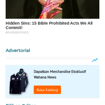
PORTAL
KONSUMEN
FORWAMKI
ALPERKLINAS
Advertorial
FORJASIDA
TAMBANG
NEWS
Dapatkan Merchandise Eksklusif
Wahana News
SITUNGIR
NEWS
Buka Katalog
SIDIKALANG
NEWS