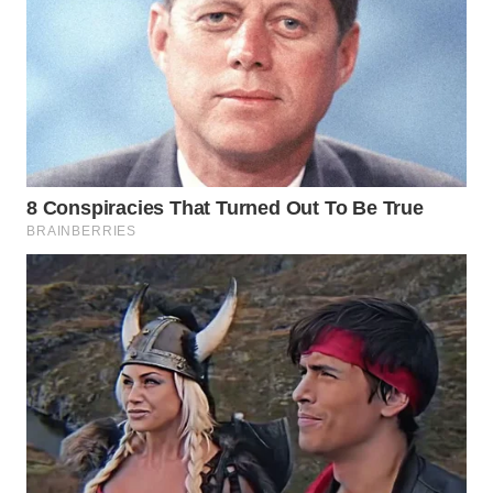
WN
SUMEDANG
WN
CIANJUR
WN
KEPULAUAN
SERIBU
WN
TANGERANG
WN
BINJAI
WN
CIREBON