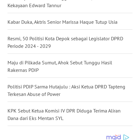
Kekayaan Edward Tannur
WN
TAPANULI
TENGAH
Kabar Duka, Aktris Senior Marissa Haque Tutup Usia
WN DELI
Resmi, 50 Politisi Kota Depok sebagai Legislator DPRD
SERDANG
Periode 2024 - 2029
WN
Maju di Pilkada Sumut, Ahok Sebut Tunggu Hasil
TEBING
Rakernas PDIP
TINGGI
Politisi PDIP Sarma Hutajulu : Aksi Ketua DPRD Tapteng
WN
Terkesan Abuse of Power
PAKPAK
KPK Sebut Ketua Komisi IV DPR Diduga Terima Aliran
WN
Dana dari Eks Mentan SYL
KARAWANG
WN