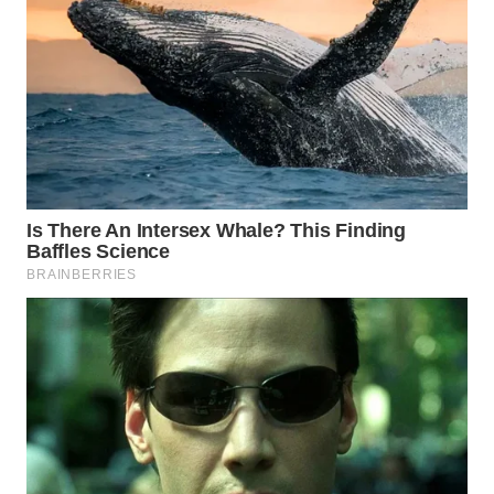
SURABAYA
WN
NATUNA
WN
BINTAN
WN
MANDALIKA
WN
LIKUPANG
WN
LABUANBAJO
WN
BORNEO