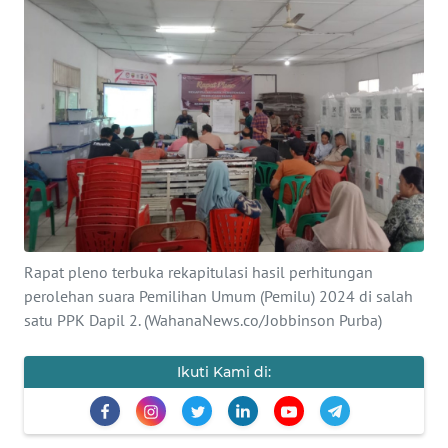
Informasi
INDEKS
BERITA
KONTAK
KAMI
INFO
IKLAN
Rapat pleno terbuka rekapitulasi hasil perhitungan
perolehan suara Pemilihan Umum (Pemilu) 2024 di salah
TENTANG
KAMI
satu PPK Dapil 2. (WahanaNews.co/Jobbinson Purba)
PEDOMAN
Ikuti Kami di:
MEDIA
SIBER