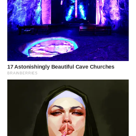
ID
MAWAKA
ID
MARTABAT
NET
PLN
WATCH
MKLI
LPKKI
LKKI
KOPEKLIN