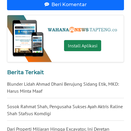
LANGKAT
Beri Komentar
WN
TAPANULI
SELATAN
WN
Install Aplikasi
TANJUNG
LESUNG
Berita Terkait
WN
KARO
Blunder Lidah Ahmad Dhani Berujung Sidang Etik, MKD:
Harus Minta Maaf
WN
SIMALUNGUN
Sosok Rahmat Shah, Pengusaha Sukses Ayah Aktris Raline
Shah Stafsus Komdigi
WN
LABUHANBATU
Dari Properti Miliaran Hingga Excavator, Ini Deretan