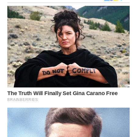
BEKASI
WN
BOGOR
WN
DEPOK
WN
TAPANULI
UTARA
WN
SAMOSIR
WN
PADANG
LAWAS