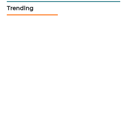
Trending
SONYA
ASA
NEWS