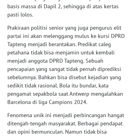
basis massa di Dapil 2, sehingga di atas kertas
pasti lolos.
WN
BABEL
Prakiraan politisi senior yang juga pengurus elit
partai ini akan melenggang mulus ke kursi DPRD
WN
Tapteng menjadi berantakan. Predikat caleg
SUMBAR
petahana tidak bisa menjamin untuk kembali
menjadi anggota DPRD Tapteng. Sebuah
WN
SUMSEL
pencapaian yang sangat tidak pernah diprediksi
sebelumnya. Bahkan bisa disebut kejadian yang
WN
sedikit tidak rasional. Bola itu bundar, kata
BENGKULU
pengamat sepakbola saat Antwerp mengalahkan
Barcelona di liga Campions 2024.
WN
LAMPUNG
Fenomena unik ini menjadi perbincangan hangat
ditengah-tengah masyarakat. Berbagai pendapat
WN
dan opini bermunculan. Namun tidak bisa
JATENG