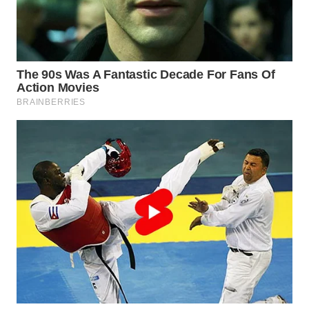
Wahana
Media
Group
WAHANA
NEWS
WAHANA
TANI
WAHANA
ADVOKAT
WAHANA
INFRASTRUKTUR
WAHANA
KONSUMEN