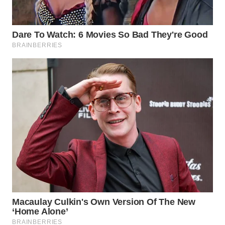
WN
INDRAMAYU
WN
KUNINGAN
WN
MAJALENGKA
WN
SUBANG
WN
SUKABUMI
WN
PURWAKARTA