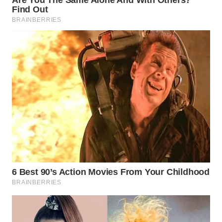
WAHANA
SPORT
WAHANA
UMKM
WAHANA
SELEB
WAHANA
PERSONA
WAHANA
OTOMOTIF
WAHANA
HEALTH