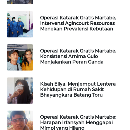
KARING
NEWS
Operasi Katarak Gratis Martabe,
Intervensi Agincourt Resources
Menekan Prevalensi Kebutaan
JURNAL
MARITIM
Operasi Katarak Gratis Martabe,
HUMBANG
Konsistensi Arnima Gulo
NEWS
Menjalankan Peran Ganda
GARONGGANG
NEWS
Kisah Eliya, Menjemput Lentera
Kehidupan di Rumah Sakit
Bhayangkara Batang Toru
FISUELRI
ID
Operasi Katarak Gratis Martabe:
ENERGI
Harapan Irfansyah Menggapai
NEWS
Mimpi yang Hilang