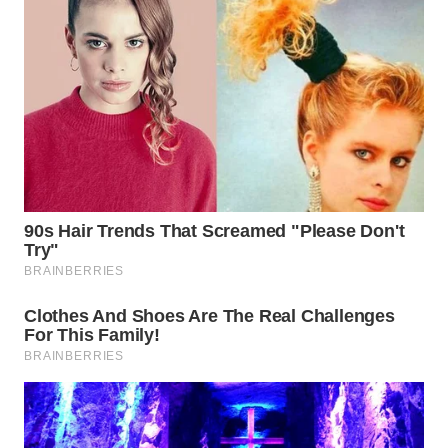
WAHANA
DESA
WISATA
LAPAK
WAHANA
Wahana
Network
KONSUMEN
LISTRIK
MASYARAKAT
KELISTRIKAN
WALINKI