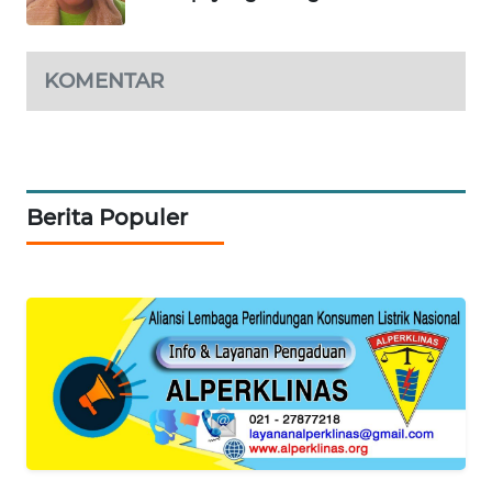
CILEUNGSI
NEWS
KOMENTAR
BERKAT
NEWS
BERAMPU
Berita Populer
NEWS
ANUGERAH
NEWS
AKHLAK
ID
PERAPKI
NEWS