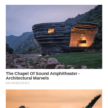
WN
PRIANGAN
TIMUR
WN
SEMARANG
WN
SOLO
WN
BOROBUDUR
WN
MADURA
WN