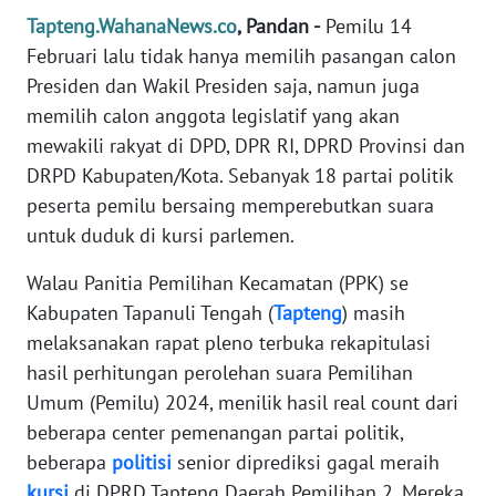
REDAKSI
Tapteng.WahanaNews.co
, Pandan -
Pemilu 14
Februari lalu tidak hanya memilih pasangan calon
KARIR
Presiden dan Wakil Presiden saja, namun juga
memilih calon anggota legislatif yang akan
DISCLAIMER
mewakili rakyat di DPD, DPR RI, DPRD Provinsi dan
DRPD Kabupaten/Kota. Sebanyak 18 partai politik
Wahana
peserta pemilu bersaing memperebutkan suara
News
untuk duduk di kursi parlemen.
Regional
Walau Panitia Pemilihan Kecamatan (PPK) se
WN
Kabupaten Tapanuli Tengah (
Tapteng
) masih
SUMUT
melaksanakan rapat pleno terbuka rekapitulasi
hasil perhitungan perolehan suara Pemilihan
WN
JAKARTA
Umum (Pemilu) 2024, menilik hasil real count dari
beberapa center pemenangan partai politik,
WN
beberapa
politisi
senior diprediksi gagal meraih
JABAR
kursi
di DPRD Tapteng Daerah Pemilihan 2. Mereka