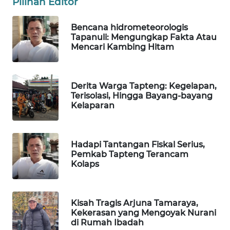
Pilihan Editor
SIBARAGAS
Bencana hidrometeorologis
NEWS
Tapanuli: Mengungkap Fakta Atau
Mencari Kambing Hitam
METRO
SIANTAR
NEWS
Derita Warga Tapteng: Kegelapan,
Terisolasi, Hingga Bayang-bayang
Kelaparan
METRO
MEDAN
NEWS
Hadapi Tantangan Fiskal Serius,
Pemkab Tapteng Terancam
METRO
Kolaps
JAKARTA
NEWS
Kisah Tragis Arjuna Tamaraya,
KRT
Kekerasan yang Mengoyak Nurani
NEWS
di Rumah Ibadah