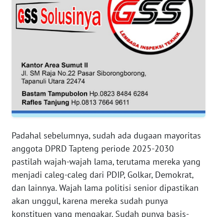
RIAU
WN
SERAMBI
WN
JAMBI
WN
SULTRA
Padahal sebelumnya, sudah ada dugaan mayoritas
WN
NTB
anggota DPRD Tapteng periode 2025-2030
pastilah wajah-wajah lama, terutama mereka yang
WN
menjadi caleg-caleg dari PDIP, Golkar, Demokrat,
SULTENG
dan lainnya. Wajah lama politisi senior dipastikan
akan unggul, karena mereka sudah punya
WN
konstituen yang mengakar. Sudah punya basis-
SULBAR