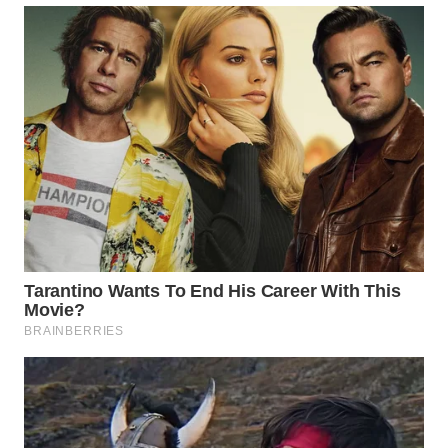
LANGKAT
WN
TAPANULI
SELATAN
WN
TANJUNG
LESUNG
WN
KARO
WN
SIMALUNGUN
WN
LABUHANBATU