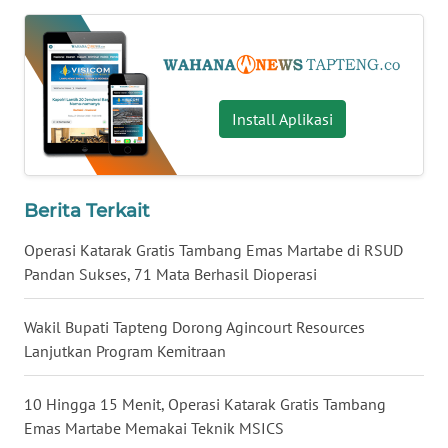
WN
KALTARA
Install Aplikasi
WN
KALSEL
WN
Berita Terkait
KALTIM
Operasi Katarak Gratis Tambang Emas Martabe di RSUD
WN
Pandan Sukses, 71 Mata Berhasil Dioperasi
SULSEL
Wakil Bupati Tapteng Dorong Agincourt Resources
WN
Lanjutkan Program Kemitraan
GORONTALO
10 Hingga 15 Menit, Operasi Katarak Gratis Tambang
WN
Emas Martabe Memakai Teknik MSICS
SULUT