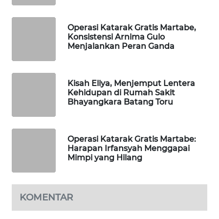
SIBARAGAS
Operasi Katarak Gratis Martabe,
NEWS
Konsistensi Arnima Gulo
Menjalankan Peran Ganda
METRO
SIANTAR
NEWS
Kisah Eliya, Menjemput Lentera
Kehidupan di Rumah Sakit
Bhayangkara Batang Toru
METRO
MEDAN
NEWS
Operasi Katarak Gratis Martabe:
Harapan Irfansyah Menggapai
METRO
Mimpi yang Hilang
JAKARTA
NEWS
KOMENTAR
KRT
NEWS