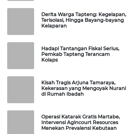
PORTAL
Derita Warga Tapteng: Kegelapan,
KONSUMEN
Terisolasi, Hingga Bayang-bayang
Kelaparan
FORWAMKI
Hadapi Tantangan Fiskal Serius,
ALPERKLINAS
Pemkab Tapteng Terancam
Kolaps
FORJASIDA
TAMBANG
Kisah Tragis Arjuna Tamaraya,
Kekerasan yang Mengoyak Nurani
NEWS
di Rumah Ibadah
SITUNGIR
NEWS
Operasi Katarak Gratis Martabe,
Intervensi Agincourt Resources
SIDIKALANG
Menekan Prevalensi Kebutaan
NEWS