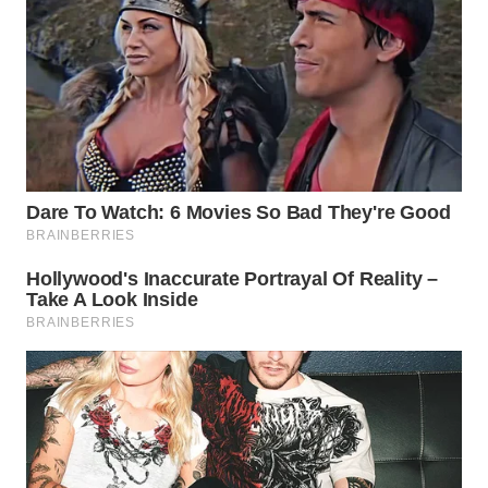
WN
TAPANULI
TENGAH
WN DELI
SERDANG
WN
TEBING
TINGGI
WN
PAKPAK
WN
KARAWANG
WN