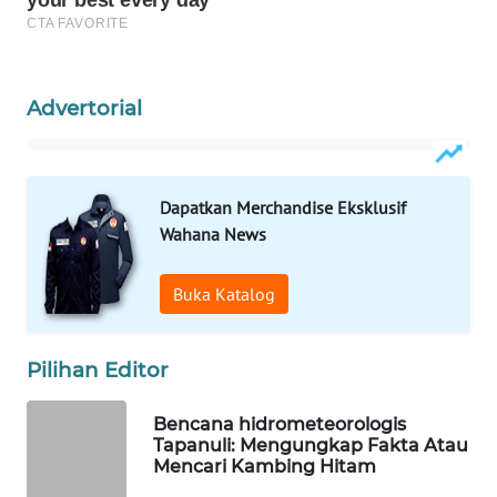
ID
MAWAKA
ID
Advertorial
MARTABAT
NET
Dapatkan Merchandise Eksklusif
PLN
Wahana News
WATCH
Buka Katalog
MKLI
Pilihan Editor
LPKKI
Bencana hidrometeorologis
LKKI
Tapanuli: Mengungkap Fakta Atau
Mencari Kambing Hitam
KOPEKLIN