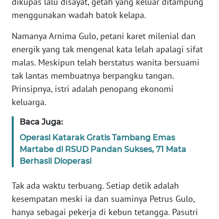
dikupas lalu disayat, getah yang keluar ditampung
RIAU
menggunakan wadah batok kelapa.
WN
Namanya Arnima Gulo, petani karet milenial dan
SERAMBI
energik yang tak mengenal kata lelah apalagi sifat
malas. Meskipun telah berstatus wanita bersuami
WN
JAMBI
tak lantas membuatnya berpangku tangan.
Prinsipnya, istri adalah penopang ekonomi
WN
keluarga.
SULTRA
Baca Juga:
WN
Operasi Katarak Gratis Tambang Emas
NTB
Martabe di RSUD Pandan Sukses, 71 Mata
Berhasil Dioperasi
WN
SULTENG
Tak ada waktu terbuang. Setiap detik adalah
kesempatan meski ia dan suaminya Petrus Gulo,
WN
hanya sebagai pekerja di kebun tetangga. Pasutri
SULBAR