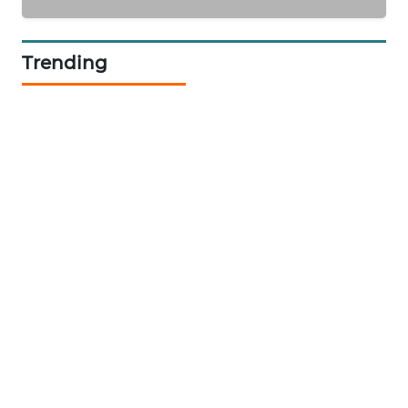
CILEUNGSI
NEWS
Trending
BERKAT
NEWS
BERAMPU
NEWS
ANUGERAH
NEWS
AKHLAK
ID
PERAPKI
NEWS