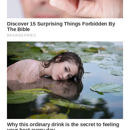
WAHANA
DESA
WISATA
LAPAK
WAHANA
Wahana
Network
KONSUMEN
LISTRIK
MASYARAKAT
KELISTRIKAN
WALINKI