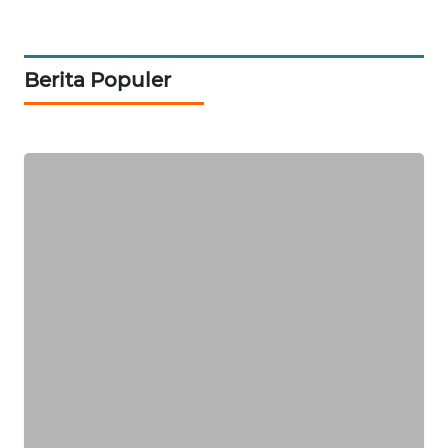
KARING
NEWS
Berita Populer
JURNAL
MARITIM
HUMBANG
NEWS
GARONGGANG
NEWS
FISUELRI
ID
ENERGI
NEWS