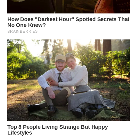
WN
SUMEDANG
WN
CIANJUR
WN
KEPULAUAN
SERIBU
WN
TANGERANG
WN
BINJAI
WN
CIREBON