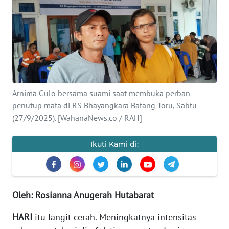
Informasi
INDEKS
BERITA
KONTAK
KAMI
Arnima Gulo bersama suami saat membuka perban
penutup mata di RS Bhayangkara Batang Toru, Sabtu
INFO
(27/9/2025). [WahanaNews.co / RAH]
IKLAN
Ikuti Kami di:
TENTANG
KAMI
PEDOMAN
Oleh: Rosianna Anugerah Hutabarat
MEDIA
SIBER
HARI
itu langit cerah. Meningkatnya intensitas