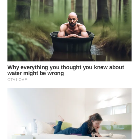
WN
PRIANGAN
TIMUR
WN
SEMARANG
WN
SOLO
WN
BOROBUDUR
WN
MADURA
WN