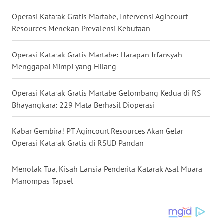
Operasi Katarak Gratis Martabe, Intervensi Agincourt
WN
Resources Menekan Prevalensi Kebutaan
MALUKU
Operasi Katarak Gratis Martabe: Harapan Irfansyah
WN
Menggapai Mimpi yang Hilang
MALUT
Operasi Katarak Gratis Martabe Gelombang Kedua di RS
WN
DAIRI
Bhayangkara: 229 Mata Berhasil Dioperasi
WN
Kabar Gembira! PT Agincourt Resources Akan Gelar
DANAU
Operasi Katarak Gratis di RSUD Pandan
TOBA
Menolak Tua, Kisah Lansia Penderita Katarak Asal Muara
WN
Manompas Tapsel
NIAS
WN