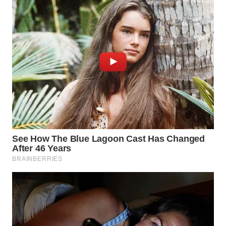
WAHANA
LISTRIK
WAHANA
TRAVEL
WAHANA
TV
WAHANANEWS
ID
WAHANANEWS
CO ID
WAHANANEWS
NET