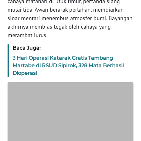
cahaya matahari di ufuk timur, pertanda siang
REDAKSI
mulai tiba. Awan berarak perlahan, membiarkan
sinar mentari menembus atmosfer bumi. Bayangan
KARIR
akhirnya membias tegak oleh cahaya yang
merambat lurus.
DISCLAIMER
Baca Juga:
Wahana
3 Hari Operasi Katarak Gratis Tambang
News
Martabe di RSUD Sipirok, 328 Mata Berhasil
Regional
Dioperasi
WN
SUMUT
WN
JAKARTA
WN
JABAR