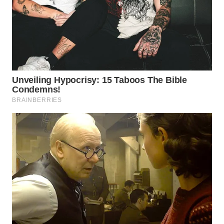
BEKASI
WN
BOGOR
WN
DEPOK
WN
TAPANULI
UTARA
WN
SAMOSIR
WN
PADANG
LAWAS