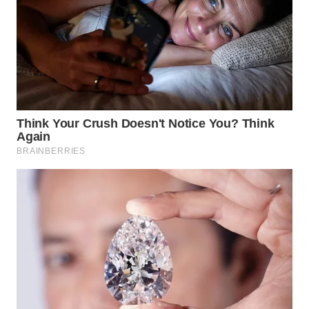
WAHANA
SPORT
WAHANA
UMKM
WAHANA
SELEB
WAHANA
PERSONA
WAHANA
OTOMOTIF
WAHANA
HEALTH