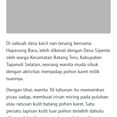
WN
BANTEN
WN
NTT
Di sebuah desa kecil nan tenang bernama
WN
Hapesong Baru, lebih dikenal dengan Desa Sipente
KEPRI
oleh warga Kecamatan Batang Toru, Kabupaten
Tapanuli Selatan, seorang wanita muda sibuk
WN
dengan aktivitas menyadap pohon karet milik
PAPUA
tuannya.
WN
Dengan lihai, wanita 30 tahunan itu memainkan
PAPUA
pisau sadap, membuat irisan miring pada puluhan
BARAT
atau ratusan kulit batang pohon karet. Satu
persatu lapisan kulit luar pohon terlebih dahulu
WN