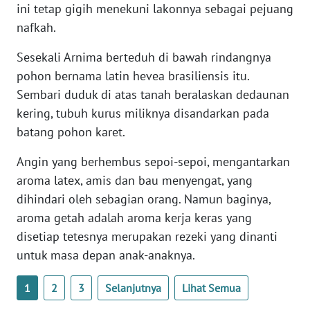
ini tetap gigih menekuni lakonnya sebagai pejuang
nafkah.
WN
BABEL
Sesekali Arnima berteduh di bawah rindangnya
pohon bernama latin hevea brasiliensis itu.
WN
Sembari duduk di atas tanah beralaskan dedaunan
SUMBAR
kering, tubuh kurus miliknya disandarkan pada
batang pohon karet.
WN
SUMSEL
Angin yang berhembus sepoi-sepoi, mengantarkan
aroma latex, amis dan bau menyengat, yang
WN
dihindari oleh sebagian orang. Namun baginya,
BENGKULU
aroma getah adalah aroma kerja keras yang
disetiap tetesnya merupakan rezeki yang dinanti
WN
untuk masa depan anak-anaknya.
LAMPUNG
1
2
3
Selanjutnya
Lihat Semua
WN
JATENG