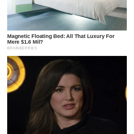
SURABAYA
WN
NATUNA
WN
BINTAN
WN
MANDALIKA
WN
LIKUPANG
WN
LABUANBAJO
WN
BORNEO