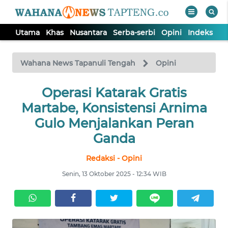
Utama
Khas
Nusantara
Serba-serbi
Opini
Indeks
WAHANA
Tutup
TV
Wahana News Tapanuli Tengah
Opini
Operasi Katarak Gratis
UTAMA
Martabe, Konsistensi Arnima
KHAS
Gulo Menjalankan Peran
Ganda
NUSANTARA
Redaksi - Opini
Senin, 13 Oktober 2025 - 12:34 WIB
SERBA-
SERBI
OPINI