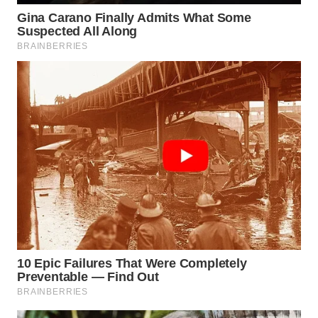
Wahana
Media
Group
WAHANA
NEWS
WAHANA
TANI
WAHANA
ADVOKAT
WAHANA
INFRASTRUKTUR
WAHANA
KONSUMEN