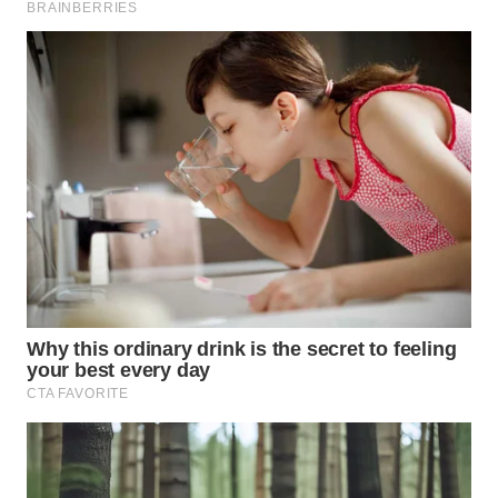
WN
INDRAMAYU
WN
KUNINGAN
WN
MAJALENGKA
WN
SUBANG
WN
SUKABUMI
WN
PURWAKARTA