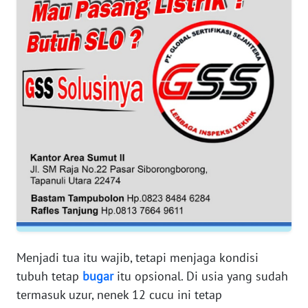
WN
BANTEN
WN
NTT
WN
KEPRI
WN
PAPUA
WN
PAPUA
Menjadi tua itu wajib, tetapi menjaga kondisi
BARAT
tubuh tetap
bugar
itu opsional. Di usia yang sudah
termasuk uzur, nenek 12 cucu ini tetap
WN