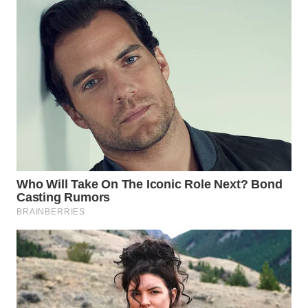
WN
SUMEDANG
WN
CIANJUR
WN
KEPULAUAN
SERIBU
WN
TANGERANG
WN
BINJAI
WN
CIREBON