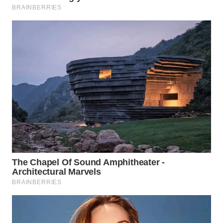
WAHANA
SPORT
WAHANA
UMKM
WAHANA
SELEB
WAHANA
PERSONA
WAHANA
OTOMOTIF
WAHANA
HEALTH