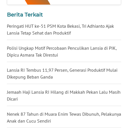
WN
Berita Terkait
MALUKU
Peringati HUT ke-51 PSM Kota Bekasi, Tri Adhianto Ajak
WN
Lansia Tetap Sehat dan Produktif
MALUT
Polisi Ungkap Motif Percobaan Penculikan Lansia di PIK,
WN
Dipicu Asmara Tak Direstui
DAIRI
Lansia RI Tembus 11,97 Persen, Generasi Produktif Mulai
WN
Dikepung Beban Ganda
DANAU
TOBA
Jemaah Haji Lansia RI Hilang di Makkah Pekan Lalu Masih
Dicari
WN
NIAS
Nenek 87 Tahun di Muara Enim Tewas Dibunuh, Pelakunya
Anak dan Cucu Sendiri
WN