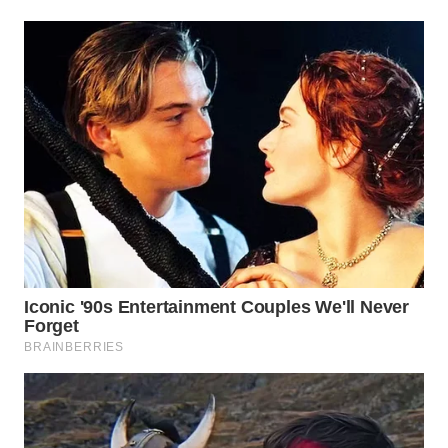
SURABAYA
WN
NATUNA
WN
BINTAN
WN
MANDALIKA
WN
LIKUPANG
WN
LABUANBAJO
WN
BORNEO