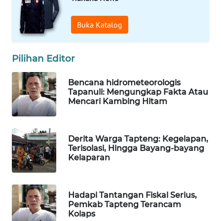
PORTAL
Buka Katalog
KONSUMEN
Pilihan Editor
FORWAMKI
Bencana hidrometeorologis
ALPERKLINAS
Tapanuli: Mengungkap Fakta Atau
Mencari Kambing Hitam
FORJASIDA
TAMBANG
Derita Warga Tapteng: Kegelapan,
NEWS
Terisolasi, Hingga Bayang-bayang
Kelaparan
SITUNGIR
NEWS
Hadapi Tantangan Fiskal Serius,
Pemkab Tapteng Terancam
SIDIKALANG
Kolaps
NEWS