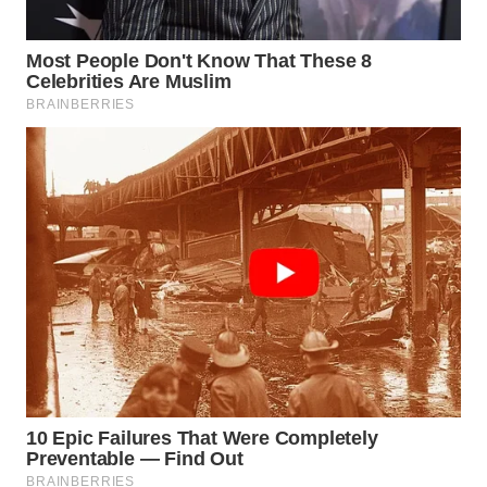
WN
PRIANGAN
TIMUR
WN
SEMARANG
WN
SOLO
WN
BOROBUDUR
WN
MADURA
WN