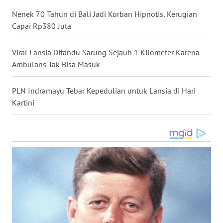
LANGKAT
Nenek 70 Tahun di Bali Jadi Korban Hipnotis, Kerugian
Capai Rp380 Juta
WN
TAPANULI
SELATAN
Viral Lansia Ditandu Sarung Sejauh 1 Kilometer Karena
Ambulans Tak Bisa Masuk
WN
TANJUNG
PLN Indramayu Tebar Kepedulian untuk Lansia di Hari
LESUNG
Kartini
WN
KARO
WN
SIMALUNGUN
WN
LABUHANBATU