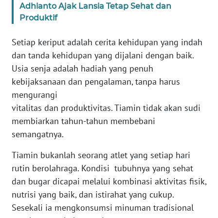
Adhianto Ajak Lansia Tetap Sehat dan
Produktif
WN
BABEL
Setiap keriput adalah cerita kehidupan yang indah
dan tanda kehidupan yang dijalani dengan baik.
WN
Usia senja adalah hadiah yang penuh
SUMBAR
kebijaksanaan dan pengalaman, tanpa harus
mengurangi
WN
vitalitas dan produktivitas. Tiamin tidak akan sudi
SUMSEL
membiarkan tahun-tahun membebani
semangatnya.
WN
BENGKULU
Tiamin bukanlah seorang atlet yang setiap hari
rutin berolahraga. Kondisi tubuhnya yang sehat
WN
LAMPUNG
dan bugar dicapai melalui kombinasi aktivitas fisik,
nutrisi yang baik, dan istirahat yang cukup.
WN
Sesekali ia mengkonsumsi minuman tradisional
JATENG