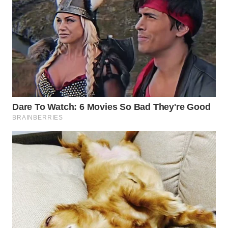
Wahana
Media
Group
WAHANA
NEWS
WAHANA
TANI
WAHANA
ADVOKAT
WAHANA
INFRASTRUKTUR
WAHANA
KONSUMEN