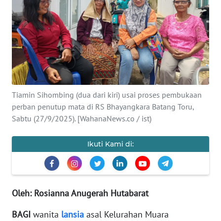
Informasi
INDEKS
BERITA
KONTAK
KAMI
Tiamin Sihombing (dua dari kiri) usai proses pembukaan
perban penutup mata di RS Bhayangkara Batang Toru,
INFO
Sabtu (27/9/2025). [WahanaNews.co / ist)
IKLAN
Ikuti Kami di:
TENTANG
KAMI
PEDOMAN
Oleh: Rosianna Anugerah Hutabarat
MEDIA
SIBER
BAGI
wanita
lansia
asal Kelurahan Muara