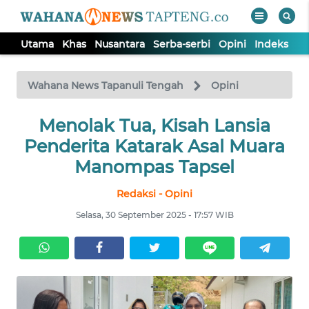
Utama
Khas
Nusantara
Serba-serbi
Opini
Indeks
WAHANA
Tutup
TV
Wahana News Tapanuli Tengah
Opini
Menolak Tua, Kisah Lansia
UTAMA
Penderita Katarak Asal Muara
KHAS
Manompas Tapsel
Redaksi - Opini
NUSANTARA
Selasa, 30 September 2025 - 17:57 WIB
SERBA-
SERBI
OPINI