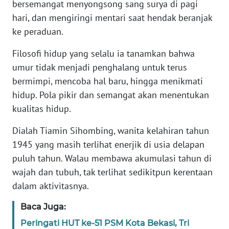
RIAU
bersemangat menyongsong sang surya di pagi
hari, dan mengiringi mentari saat hendak beranjak
WN
ke peraduan.
SERAMBI
Filosofi hidup yang selalu ia tanamkan bahwa
umur tidak menjadi penghalang untuk terus
WN
JAMBI
bermimpi, mencoba hal baru, hingga menikmati
hidup. Pola pikir dan semangat akan menentukan
WN
kualitas hidup.
SULTRA
Dialah Tiamin Sihombing, wanita kelahiran tahun
WN
1945 yang masih terlihat enerjik di usia delapan
NTB
puluh tahun. Walau membawa akumulasi tahun di
wajah dan tubuh, tak terlihat sedikitpun kerentaan
WN
dalam aktivitasnya.
SULTENG
Baca Juga:
WN
Peringati HUT ke-51 PSM Kota Bekasi, Tri
SULBAR