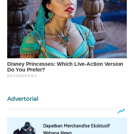
ID
MAWAKA
ID
MARTABAT
NET
PLN
WATCH
MKLI
Advertorial
LPKKI
LKKI
Dapatkan Merchandise Eksklusif
KOPEKLIN
Wahana News