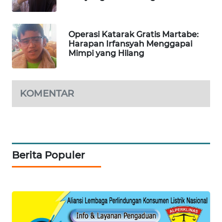
KARING
NEWS
Operasi Katarak Gratis Martabe:
Harapan Irfansyah Menggapai
Mimpi yang Hilang
JURNAL
MARITIM
HUMBANG
KOMENTAR
NEWS
GARONGGANG
NEWS
Berita Populer
FISUELRI
ID
ENERGI
NEWS