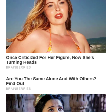
WAHANA
DESA
WISATA
LAPAK
WAHANA
Wahana
Network
KONSUMEN
LISTRIK
MASYARAKAT
KELISTRIKAN
WALINKI