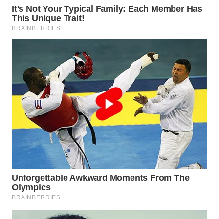
BEKASI
WN
BOGOR
WN
DEPOK
WN
TAPANULI
UTARA
WN
SAMOSIR
WN
PADANG
LAWAS