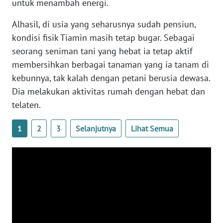
untuk menambah energi.
Alhasil, di usia yang seharusnya sudah pensiun,
WN
NUSANTARA
kondisi fisik Tiamin masih tetap bugar. Sebagai
seorang seniman tani yang hebat ia tetap aktif
WN
membersihkan berbagai tanaman yang ia tanam di
JOGJA
kebunnya, tak kalah dengan petani berusia dewasa.
Dia melakukan aktivitas rumah dengan hebat dan
WN
telaten.
JATIM
1
2
3
Selanjutnya
Lihat Semua
WN
BALI
WN
KALBAR
WN
KALTENG