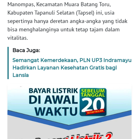
Manompas, Kecamatan Muara Batang Toru,
REDAKSI
Kabupaten Tapanuli Selatan (Tapsel) ini, usia
sepertinya hanya deretan angka-angka yang tidak
KARIR
bisa menghalanginya untuk tetap tajam dalam
vitalitas.
DISCLAIMER
Baca Juga:
Wahana
News
Semangat Kemerdekaan, PLN UP3 Indramayu
Regional
Hadirkan Layanan Kesehatan Gratis bagi
Lansia
WN
SUMUT
WN
JAKARTA
WN
JABAR