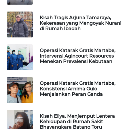
SIBARAGAS
Kisah Tragis Arjuna Tamaraya,
NEWS
Kekerasan yang Mengoyak Nurani
di Rumah Ibadah
METRO
SIANTAR
NEWS
Operasi Katarak Gratis Martabe,
Intervensi Agincourt Resources
Menekan Prevalensi Kebutaan
METRO
MEDAN
NEWS
Operasi Katarak Gratis Martabe,
Konsistensi Arnima Gulo
METRO
Menjalankan Peran Ganda
JAKARTA
NEWS
Kisah Eliya, Menjemput Lentera
KRT
Kehidupan di Rumah Sakit
NEWS
Bhayangkara Batang Toru