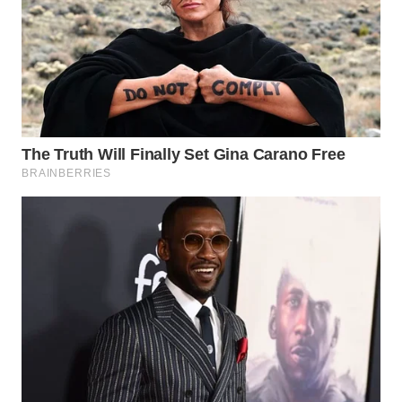
WN
INDRAMAYU
WN
KUNINGAN
WN
MAJALENGKA
WN
SUBANG
WN
SUKABUMI
WN
PURWAKARTA