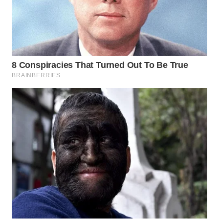
WN
TAPANULI
TENGAH
WN DELI
SERDANG
WN
TEBING
TINGGI
WN
PAKPAK
WN
KARAWANG
WN