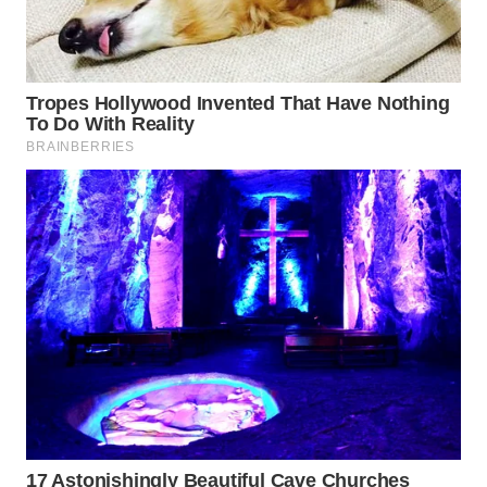
WAHANA
LISTRIK
WAHANA
TRAVEL
WAHANA
TV
WAHANANEWS
ID
WAHANANEWS
CO ID
WAHANANEWS
NET