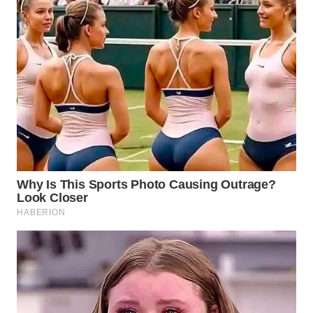
WAHANA
LISTRIK
WAHANA
TRAVEL
WAHANA
TV
WAHANANEWS
ID
WAHANANEWS
CO ID
WAHANANEWS
NET