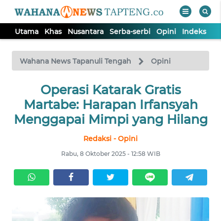
Utama
Khas
Nusantara
Serba-serbi
Opini
Indeks
WAHANA
Tutup
TV
Wahana News Tapanuli Tengah
Opini
Operasi Katarak Gratis
UTAMA
Martabe: Harapan Irfansyah
KHAS
Menggapai Mimpi yang Hilang
Redaksi - Opini
NUSANTARA
Rabu, 8 Oktober 2025 - 12:58 WIB
SERBA-
SERBI
OPINI