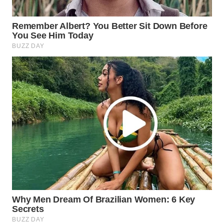
WN
SUMEDANG
WN
CIANJUR
WN
KEPULAUAN
SERIBU
WN
TANGERANG
WN
BINJAI
WN
CIREBON