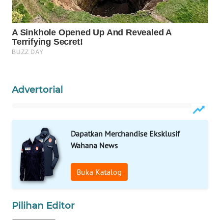
WAHANA
DESA
WISATA
LAPAK
WAHANA
Advertorial
Wahana
Network
Dapatkan Merchandise Eksklusif
KONSUMEN
Wahana News
LISTRIK
Buka Katalog
MASYARAKAT
KELISTRIKAN
Pilihan Editor
WALINKI