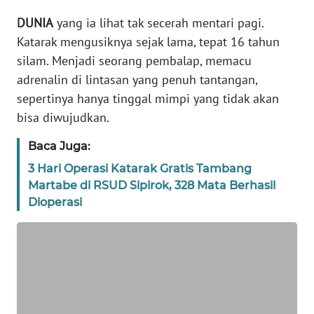
REDAKSI
DUNIA
yang ia lihat tak secerah mentari pagi.
Katarak mengusiknya sejak lama, tepat 16 tahun
KARIR
silam. Menjadi seorang pembalap, memacu
adrenalin di lintasan yang penuh tantangan,
DISCLAIMER
sepertinya hanya tinggal mimpi yang tidak akan
bisa diwujudkan.
Wahana
News
Baca Juga:
Regional
3 Hari Operasi Katarak Gratis Tambang
Martabe di RSUD Sipirok, 328 Mata Berhasil
WN
SUMUT
Dioperasi
WN
JAKARTA
WN
JABAR