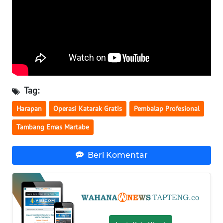
WN
NUSANTARA
WN
JOGJA
Tag:
WN
JATIM
Harapan
Operasi Katarak Gratis
Pembalap Profesional
Tambang Emas Martabe
WN
BALI
Beri Komentar
WN
KALBAR
WN
KALTENG