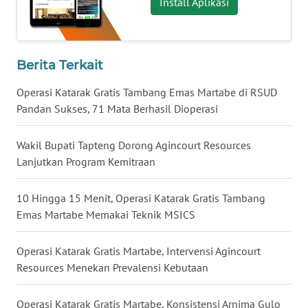
Install Aplikasi
WN
KALTARA
Berita Terkait
WN
Operasi Katarak Gratis Tambang Emas Martabe di RSUD
KALSEL
Pandan Sukses, 71 Mata Berhasil Dioperasi
WN
Wakil Bupati Tapteng Dorong Agincourt Resources
KALTIM
Lanjutkan Program Kemitraan
WN
SULSEL
10 Hingga 15 Menit, Operasi Katarak Gratis Tambang
Emas Martabe Memakai Teknik MSICS
WN
GORONTALO
Operasi Katarak Gratis Martabe, Intervensi Agincourt
Resources Menekan Prevalensi Kebutaan
WN
SULUT
Operasi Katarak Gratis Martabe, Konsistensi Arnima Gulo