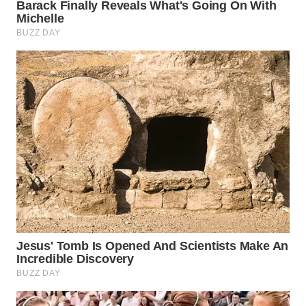
Wahana
Media
Group
WAHANA
NEWS
WAHANA
TANI
WAHANA
ADVOKAT
WAHANA
INFRASTRUKTUR
WAHANA
KONSUMEN