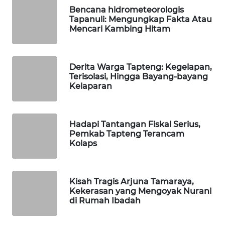
ID
Bencana hidrometeorologis
Tapanuli: Mengungkap Fakta Atau
MAWAKA
Mencari Kambing Hitam
ID
MARTABAT
Derita Warga Tapteng: Kegelapan,
NET
Terisolasi, Hingga Bayang-bayang
Kelaparan
PLN
WATCH
Hadapi Tantangan Fiskal Serius,
Pemkab Tapteng Terancam
MKLI
Kolaps
LPKKI
Kisah Tragis Arjuna Tamaraya,
Kekerasan yang Mengoyak Nurani
LKKI
di Rumah Ibadah
KOPEKLIN