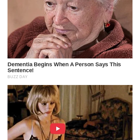
WN
PRIANGAN
TIMUR
WN
SEMARANG
WN
SOLO
WN
BOROBUDUR
WN
MADURA
WN