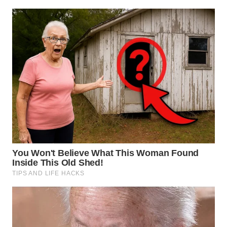
WN
INDRAMAYU
WN
KUNINGAN
WN
MAJALENGKA
WN
SUBANG
WN
SUKABUMI
WN
PURWAKARTA