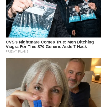
LANGKAT
WN
TAPANULI
SELATAN
WN
TANJUNG
LESUNG
WN
KARO
WN
SIMALUNGUN
WN
LABUHANBATU