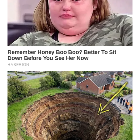
WAHANA
SPORT
WAHANA
UMKM
WAHANA
SELEB
WAHANA
PERSONA
WAHANA
OTOMOTIF
WAHANA
HEALTH