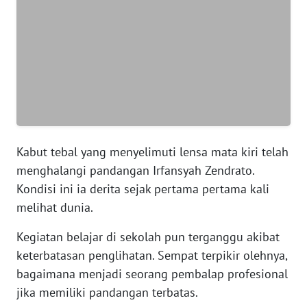
WN
BANTEN
WN
NTT
WN
KEPRI
Kabut tebal yang menyelimuti lensa mata kiri telah
menghalangi pandangan Irfansyah Zendrato.
WN
Kondisi ini ia derita sejak pertama pertama kali
PAPUA
melihat dunia.
WN
Kegiatan belajar di sekolah pun terganggu akibat
PAPUA
keterbatasan penglihatan. Sempat terpikir olehnya,
BARAT
bagaimana menjadi seorang pembalap profesional
jika memiliki pandangan terbatas.
WN