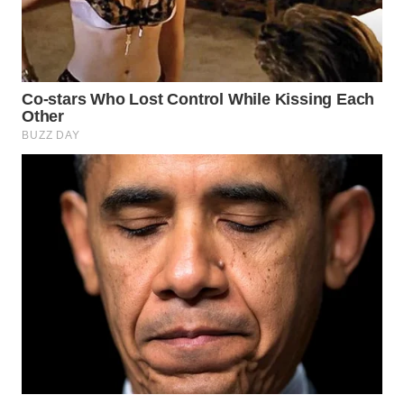
SURABAYA
WN
NATUNA
WN
BINTAN
WN
MANDALIKA
WN
LIKUPANG
WN
LABUANBAJO
WN
BORNEO