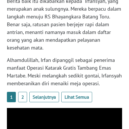
Berita baik itu dikabarkan kepada Irfansyah, yang
merupakan anak sulungnya. Mereka berpacu dalam
WN
langkah menuju RS Bhayangkara Batang Toru.
BABEL
Benar saja, ratusan pasien berjejer rapi dalam
antrian, menanti namanya masuk dalam daftar
WN
orang yang akan mendapatkan pelayanan
SUMBAR
kesehatan mata.
WN
Alhamdulillah, Irfan dipanggil sebagai penerima
SUMSEL
manfaat Operasi Katarak Gratis Tambang Emas
Martabe. Meski melangkah sedikit gontai, Irfansyah
WN
memberanikan diri menaiki meja operasi.
BENGKULU
1
2
Selanjutnya
Lihat Semua
WN
LAMPUNG
WN
JATENG