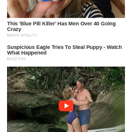
WN
TAPANULI
TENGAH
WN DELI
SERDANG
WN
TEBING
TINGGI
WN
PAKPAK
WN
KARAWANG
WN