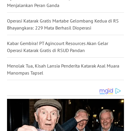
Menjalankan Peran Ganda
WN
MALUKU
Operasi Katarak Gratis Martabe Gelombang Kedua di RS
Bhayangkara: 229 Mata Berhasil Dioperasi
WN
MALUT
Kabar Gembira! PT Agincourt Resources Akan Gelar
Operasi Katarak Gratis di RSUD Pandan
WN
DAIRI
Menolak Tua, Kisah Lansia Penderita Katarak Asal Muara
Manompas Tapsel
WN
DANAU
TOBA
WN
NIAS
WN