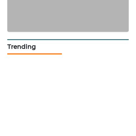
KARING
NEWS
JURNAL
MARITIM
Trending
HUMBANG
NEWS
GARONGGANG
NEWS
FISUELRI
ID
ENERGI
NEWS