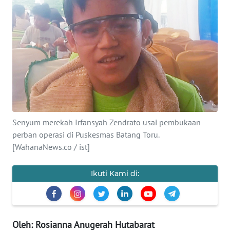
Informasi
INDEKS
BERITA
KONTAK
KAMI
INFO
Senyum merekah Irfansyah Zendrato usai pembukaan
IKLAN
perban operasi di Puskesmas Batang Toru.
[WahanaNews.co / ist]
TENTANG
KAMI
Ikuti Kami di:
PEDOMAN
MEDIA
SIBER
Oleh: Rosianna Anugerah Hutabarat