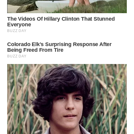
BEKASI
WN
BOGOR
WN
DEPOK
WN
TAPANULI
UTARA
WN
SAMOSIR
WN
PADANG
LAWAS