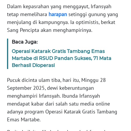
RIAU
Dalam kepasrahan yang menggayut, Irfansyah
tetap memelihara
harapan
setinggi gunung yang
WN
menjulang di kampungnya. Ia optimistis, berkat
SERAMBI
Sang Pencipta akan menghampirinya.
WN
Baca Juga:
JAMBI
Operasi Katarak Gratis Tambang Emas
Martabe di RSUD Pandan Sukses, 71 Mata
WN
Berhasil Dioperasi
SULTRA
Pucuk dicinta ulam tiba, hari itu, Minggu 28
WN
September 2025, dewi keberuntungan
NTB
menghampiri Irfansyah. Ibunda Irfansyah
WN
mendapat kabar dari salah satu media online
SULTENG
adanya program Operasi Katarak Gratis Tambang
Emas Martabe.
WN
SULBAR