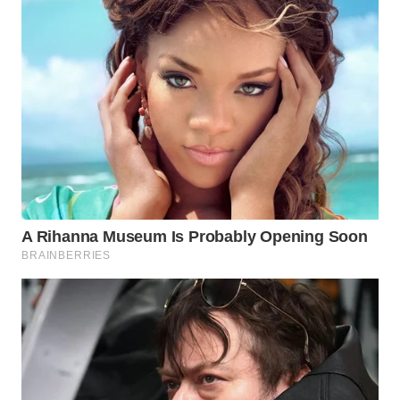
Wahana
Media
Group
WAHANA
NEWS
WAHANA
TANI
WAHANA
ADVOKAT
WAHANA
INFRASTRUKTUR
WAHANA
KONSUMEN