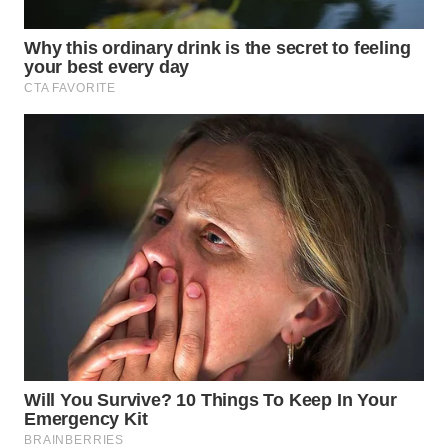
WAHANA
SPORT
WAHANA
UMKM
WAHANA
SELEB
WAHANA
PERSONA
WAHANA
OTOMOTIF
WAHANA
HEALTH