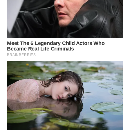
WAHANA
LISTRIK
WAHANA
TRAVEL
WAHANA
TV
WAHANANEWS
ID
WAHANANEWS
CO ID
WAHANANEWS
NET