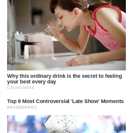
WN
SUMEDANG
WN
CIANJUR
WN
KEPULAUAN
SERIBU
WN
TANGERANG
WN
BINJAI
WN
CIREBON