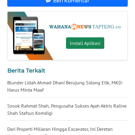
Beri Komentar
LANGKAT
WN
TAPANULI
SELATAN
Install Aplikasi
WN
TANJUNG
LESUNG
Berita Terkait
WN
KARO
Blunder Lidah Ahmad Dhani Berujung Sidang Etik, MKD:
Harus Minta Maaf
WN
SIMALUNGUN
Sosok Rahmat Shah, Pengusaha Sukses Ayah Aktris Raline
Shah Stafsus Komdigi
WN
LABUHANBATU
Dari Properti Miliaran Hingga Excavator, Ini Deretan