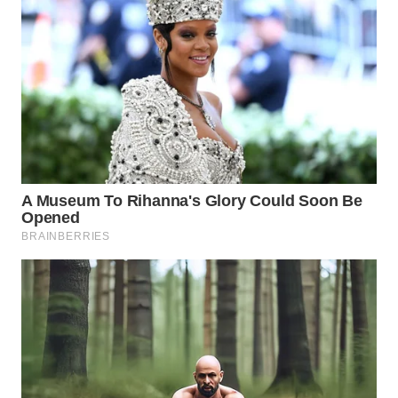
WN
INDRAMAYU
WN
KUNINGAN
WN
MAJALENGKA
WN
SUBANG
WN
SUKABUMI
WN
PURWAKARTA