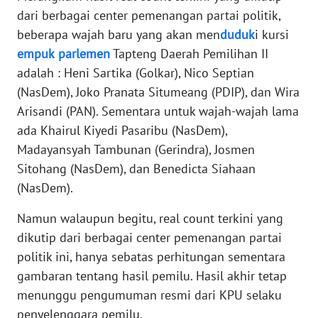
dari berbagai center pemenangan partai politik,
WN
beberapa wajah baru yang akan men
duduk
i kursi
KALTARA
empuk
parlemen
Tapteng Daerah Pemilihan II
adalah : Heni Sartika (Golkar), Nico Septian
WN
(NasDem), Joko Pranata Situmeang (PDIP), dan Wira
KALSEL
Arisandi (PAN). Sementara untuk wajah-wajah lama
ada Khairul Kiyedi Pasaribu (NasDem),
WN
Madayansyah Tambunan (Gerindra), Josmen
KALTIM
Sitohang (NasDem), dan Benedicta Siahaan
(NasDem).
WN
SULSEL
Namun walaupun begitu, real count terkini yang
dikutip dari berbagai center pemenangan partai
WN
politik ini, hanya sebatas perhitungan sementara
GORONTALO
gambaran tentang hasil pemilu. Hasil akhir tetap
menunggu pengumuman resmi dari KPU selaku
WN
SULUT
penyelenggara pemilu.