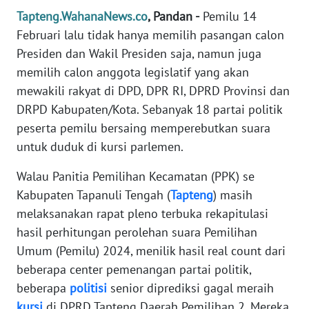
REDAKSI
Tapteng.WahanaNews.co
, Pandan -
Pemilu 14
Februari lalu tidak hanya memilih pasangan calon
KARIR
Presiden dan Wakil Presiden saja, namun juga
memilih calon anggota legislatif yang akan
DISCLAIMER
mewakili rakyat di DPD, DPR RI, DPRD Provinsi dan
DRPD Kabupaten/Kota. Sebanyak 18 partai politik
Wahana
peserta pemilu bersaing memperebutkan suara
News
untuk duduk di kursi parlemen.
Regional
Walau Panitia Pemilihan Kecamatan (PPK) se
WN
Kabupaten Tapanuli Tengah (
Tapteng
) masih
SUMUT
melaksanakan rapat pleno terbuka rekapitulasi
hasil perhitungan perolehan suara Pemilihan
WN
JAKARTA
Umum (Pemilu) 2024, menilik hasil real count dari
beberapa center pemenangan partai politik,
WN
beberapa
politisi
senior diprediksi gagal meraih
JABAR
kursi
di DPRD Tapteng Daerah Pemilihan 2. Mereka