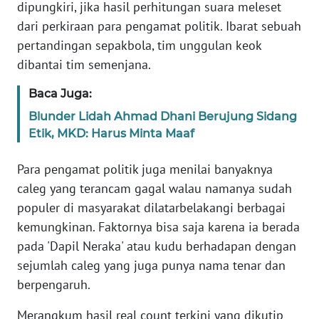
dipungkiri, jika hasil perhitungan suara meleset
dari perkiraan para pengamat politik. Ibarat sebuah
WN
pertandingan sepakbola, tim unggulan keok
NUSANTARA
dibantai tim semenjana.
WN
Baca Juga:
JOGJA
Blunder Lidah Ahmad Dhani Berujung Sidang
Etik, MKD: Harus Minta Maaf
WN
JATIM
Para pengamat politik juga menilai banyaknya
caleg yang terancam gagal walau namanya sudah
WN
populer di masyarakat dilatarbelakangi berbagai
BALI
kemungkinan. Faktornya bisa saja karena ia berada
pada 'Dapil Neraka' atau kudu berhadapan dengan
WN
KALBAR
sejumlah caleg yang juga punya nama tenar dan
berpengaruh.
WN
KALTENG
Merangkum hasil real count terkini yang dikutip