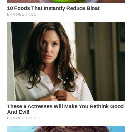
SURABAYA
WN
NATUNA
WN
BINTAN
WN
MANDALIKA
WN
LIKUPANG
WN
LABUANBAJO
WN
BORNEO