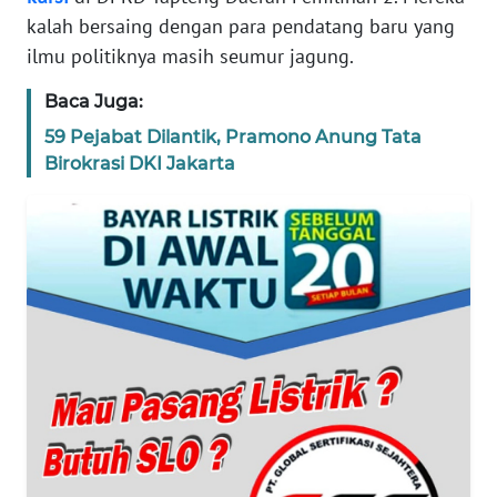
kalah bersaing dengan para pendatang baru yang
WN
ilmu politiknya masih seumur jagung.
BANTEN
Baca Juga:
WN
59 Pejabat Dilantik, Pramono Anung Tata
NTT
Birokrasi DKI Jakarta
WN
KEPRI
WN
PAPUA
WN
PAPUA
BARAT
WN