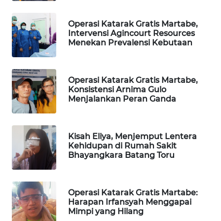
KARING
Operasi Katarak Gratis Martabe,
NEWS
Intervensi Agincourt Resources
Menekan Prevalensi Kebutaan
JURNAL
MARITIM
Operasi Katarak Gratis Martabe,
Konsistensi Arnima Gulo
HUMBANG
Menjalankan Peran Ganda
NEWS
GARONGGANG
Kisah Eliya, Menjemput Lentera
NEWS
Kehidupan di Rumah Sakit
Bhayangkara Batang Toru
FISUELRI
ID
Operasi Katarak Gratis Martabe:
ENERGI
Harapan Irfansyah Menggapai
NEWS
Mimpi yang Hilang