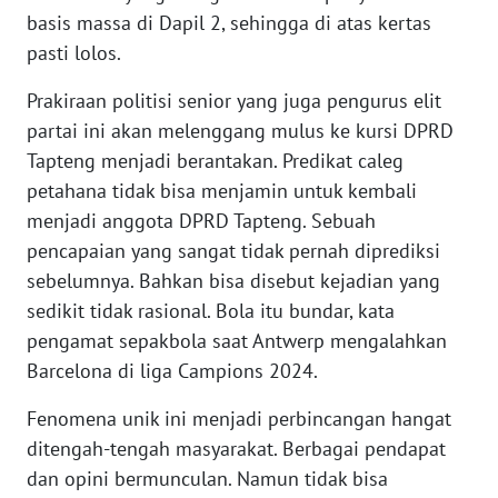
basis massa di Dapil 2, sehingga di atas kertas
pasti lolos.
WN
BABEL
Prakiraan politisi senior yang juga pengurus elit
partai ini akan melenggang mulus ke kursi DPRD
WN
Tapteng menjadi berantakan. Predikat caleg
SUMBAR
petahana tidak bisa menjamin untuk kembali
menjadi anggota DPRD Tapteng. Sebuah
WN
SUMSEL
pencapaian yang sangat tidak pernah diprediksi
sebelumnya. Bahkan bisa disebut kejadian yang
WN
sedikit tidak rasional. Bola itu bundar, kata
BENGKULU
pengamat sepakbola saat Antwerp mengalahkan
Barcelona di liga Campions 2024.
WN
LAMPUNG
Fenomena unik ini menjadi perbincangan hangat
ditengah-tengah masyarakat. Berbagai pendapat
WN
dan opini bermunculan. Namun tidak bisa
JATENG