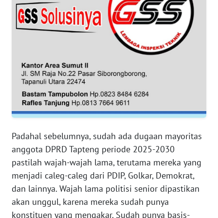
RIAU
WN
SERAMBI
WN
JAMBI
WN
SULTRA
Padahal sebelumnya, sudah ada dugaan mayoritas
WN
NTB
anggota DPRD Tapteng periode 2025-2030
pastilah wajah-wajah lama, terutama mereka yang
WN
menjadi caleg-caleg dari PDIP, Golkar, Demokrat,
SULTENG
dan lainnya. Wajah lama politisi senior dipastikan
akan unggul, karena mereka sudah punya
WN
konstituen yang mengakar. Sudah punya basis-
SULBAR