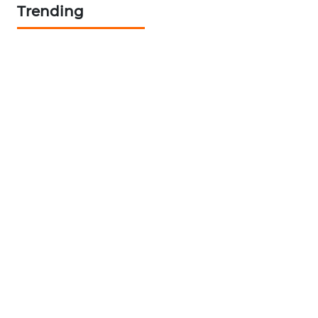
Trending
SONYA
ASA
NEWS