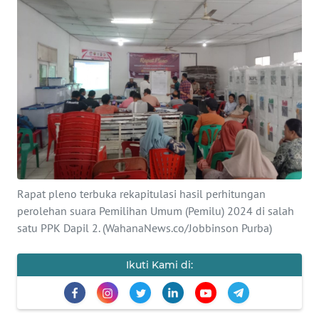
Informasi
INDEKS
BERITA
KONTAK
KAMI
INFO
IKLAN
Rapat pleno terbuka rekapitulasi hasil perhitungan
perolehan suara Pemilihan Umum (Pemilu) 2024 di salah
TENTANG
KAMI
satu PPK Dapil 2. (WahanaNews.co/Jobbinson Purba)
PEDOMAN
Ikuti Kami di:
MEDIA
SIBER