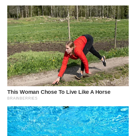
WAHANA
DESA
WISATA
LAPAK
WAHANA
Wahana
Network
KONSUMEN
LISTRIK
MASYARAKAT
KELISTRIKAN
WALINKI