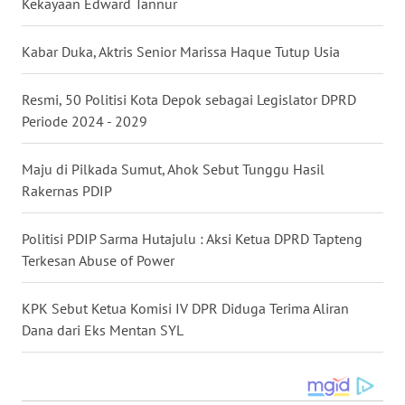
Kekayaan Edward Tannur
WN
TAPANULI
Kabar Duka, Aktris Senior Marissa Haque Tutup Usia
TENGAH
Resmi, 50 Politisi Kota Depok sebagai Legislator DPRD
WN DELI
Periode 2024 - 2029
SERDANG
Maju di Pilkada Sumut, Ahok Sebut Tunggu Hasil
WN
Rakernas PDIP
TEBING
TINGGI
Politisi PDIP Sarma Hutajulu : Aksi Ketua DPRD Tapteng
WN
Terkesan Abuse of Power
PAKPAK
KPK Sebut Ketua Komisi IV DPR Diduga Terima Aliran
WN
Dana dari Eks Mentan SYL
KARAWANG
WN