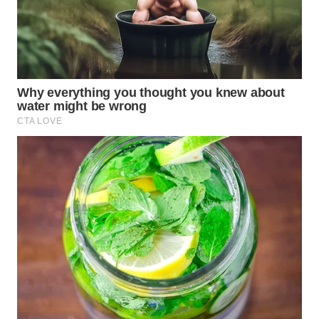
WN
PRIANGAN
TIMUR
WN
SEMARANG
WN
SOLO
WN
BOROBUDUR
WN
MADURA
WN