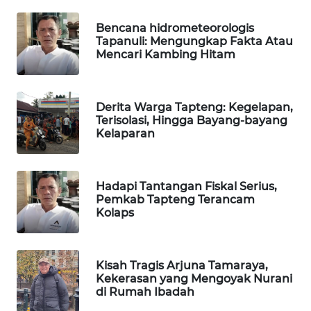
Bencana hidrometeorologis
SIBARAGAS
Tapanuli: Mengungkap Fakta Atau
NEWS
Mencari Kambing Hitam
METRO
SIANTAR
Derita Warga Tapteng: Kegelapan,
NEWS
Terisolasi, Hingga Bayang-bayang
Kelaparan
METRO
MEDAN
NEWS
Hadapi Tantangan Fiskal Serius,
Pemkab Tapteng Terancam
Kolaps
METRO
JAKARTA
NEWS
Kisah Tragis Arjuna Tamaraya,
Kekerasan yang Mengoyak Nurani
KRT
di Rumah Ibadah
NEWS