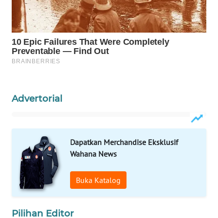
PORTAL
KONSUMEN
FORWAMKI
ALPERKLINAS
Advertorial
FORJASIDA
TAMBANG
Dapatkan Merchandise Eksklusif
NEWS
Wahana News
SITUNGIR
Buka Katalog
NEWS
SIDIKALANG
Pilihan Editor
NEWS