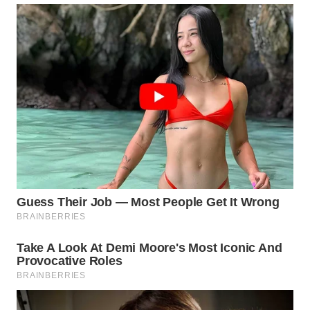
BEKASI
WN
BOGOR
WN
DEPOK
WN
TAPANULI
UTARA
WN
SAMOSIR
WN
PADANG
LAWAS