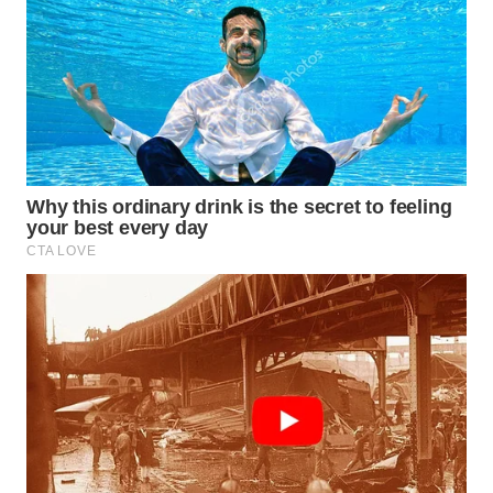
ID
MAWAKA
ID
MARTABAT
NET
PLN
WATCH
MKLI
LPKKI
LKKI
KOPEKLIN