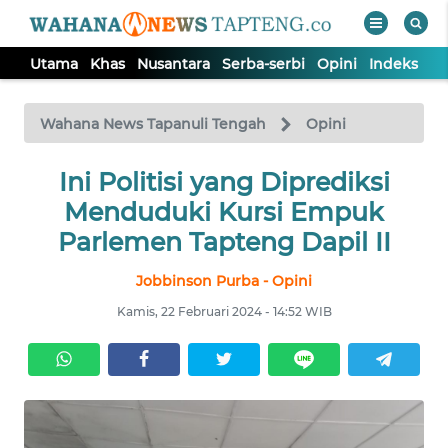
Utama
Khas
Nusantara
Serba-serbi
Opini
Indeks
WAHANA
Tutup
TV
Wahana News Tapanuli Tengah
Opini
Ini Politisi yang Diprediksi
UTAMA
Menduduki Kursi Empuk
KHAS
Parlemen Tapteng Dapil II
Jobbinson Purba - Opini
NUSANTARA
Kamis, 22 Februari 2024 - 14:52 WIB
SERBA-
SERBI
OPINI