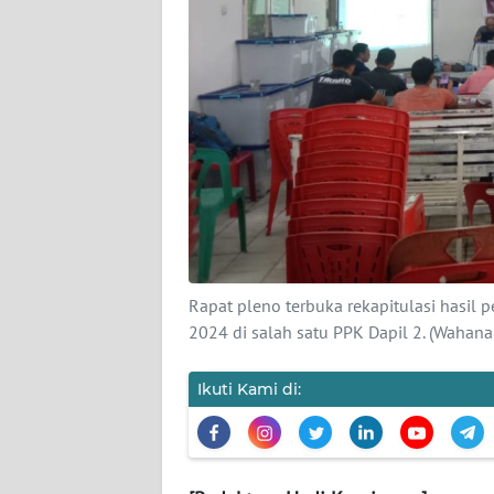
KARIR
DISCLAIMER
Wahana
News
Regional
WN
SUMUT
Rapat pleno terbuka rekapitulasi hasil
2024 di salah satu PPK Dapil 2. (Wahan
WN
JAKARTA
Ikuti Kami di:
WN
JABAR