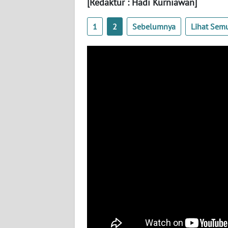
[Redaktur : Hadi Kurniawan]
WN
BANTEN
1
2
Sebelumnya
Lihat Sem
WN
NTT
WN
KEPRI
WN
PAPUA
WN
PAPUA
BARAT
WN
RIAU