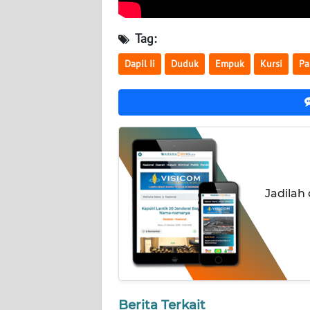
WN
SERAMBI
Tag:
Dapil Ii
Duduk
Empuk
Kursi
Pa
WN
JAMBI
WN
SULTRA
WN
NTB
Jadilah
WN
SULTENG
WN
SULBAR
Berita Terkait