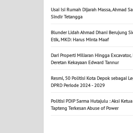
WN
Usai Isi Rumah Dijarah Massa, Ahmad Sa
BABEL
Sindir Tetangga
WN
Blunder Lidah Ahmad Dhani Berujung S
SUMBAR
Etik, MKD: Harus Minta Maaf
WN
Dari Properti Miliaran Hingga Excavator, 
SUMSEL
Deretan Kekayaan Edward Tannur
WN
Resmi, 50 Politisi Kota Depok sebagai Le
BENGKULU
DPRD Periode 2024 - 2029
WN
LAMPUNG
Politisi PDIP Sarma Hutajulu : Aksi Ketu
Tapteng Terkesan Abuse of Power
WN
JATENG