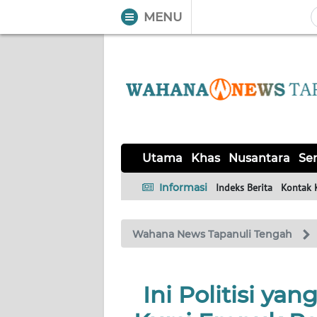
MENU
WAHANA
Tutup
TV
UTAMA
KHAS
Utama
Khas
Nusantara
Ser
NUSANTARA
Informasi
Indeks Berita
Kontak 
SERBA-
Wahana News Tapanuli Tengah
SERBI
OPINI
Ini Politisi ya
Informasi