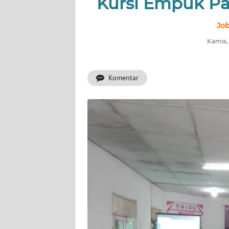
Kursi Empuk Pa
INDEKS
Job
BERITA
Kamis, 
KONTAK
KAMI
Komentar
INFO
IKLAN
TENTANG
KAMI
PEDOMAN
MEDIA
SIBER
REDAKSI