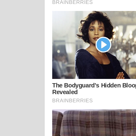
WN
KALTARA
WN
KALSEL
WN
KALTIM
WN
SULSEL
WN
GORONTALO
WN
SULUT