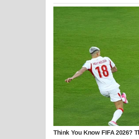
WN
NUSANTARA
WN
JOGJA
WN
JATIM
WN
BALI
WN
KALBAR
WN
KALTENG