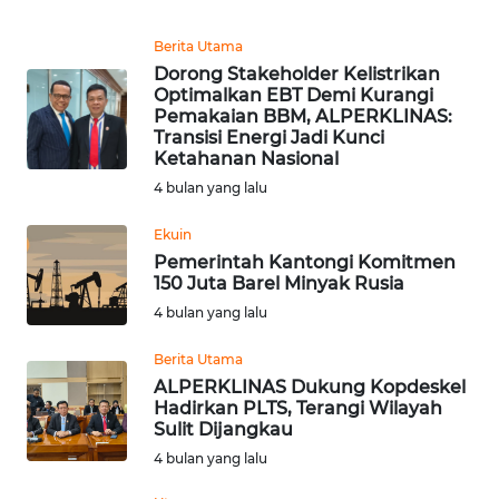
Berita Utama
WN
Dorong Stakeholder Kelistrikan
NUSANTARA
Optimalkan EBT Demi Kurangi
Pemakaian BBM, ALPERKLINAS:
WN
Transisi Energi Jadi Kunci
Ketahanan Nasional
JOGJA
4 bulan yang lalu
WN
Ekuin
JATIM
Pemerintah Kantongi Komitmen
150 Juta Barel Minyak Rusia
WN
4 bulan yang lalu
BALI
Berita Utama
WN
ALPERKLINAS Dukung Kopdeskel
KALBAR
Hadirkan PLTS, Terangi Wilayah
Sulit Dijangkau
4 bulan yang lalu
WN
KALTENG