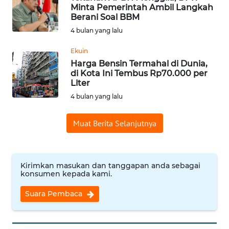
Minta Pemerintah Ambil Langkah
Berani Soal BBM
WN
INDRAMAYU
4 bulan yang lalu
Ekuin
WN
Harga Bensin Termahal di Dunia,
KUNINGAN
di Kota Ini Tembus Rp70.000 per
Liter
WN
4 bulan yang lalu
MAJALENGKA
Muat Berita Selanjutnya
WN
SUBANG
Kirimkan masukan dan tanggapan anda sebagai
WN
konsumen kepada kami.
SUKABUMI
Suara Pembaca
WN
PURWAKARTA