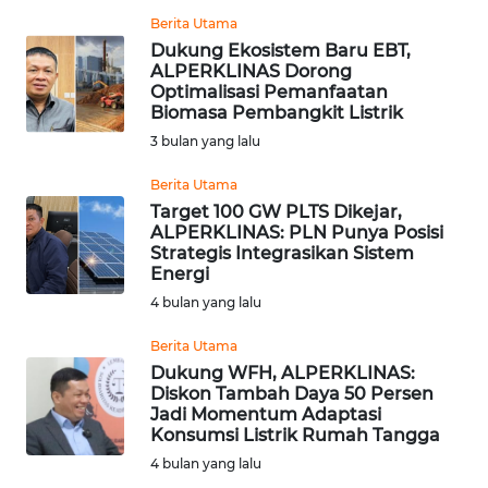
Berita Utama
Dukung Ekosistem Baru EBT,
WN
ALPERKLINAS Dorong
BABEL
Optimalisasi Pemanfaatan
Biomasa Pembangkit Listrik
WN
3 bulan yang lalu
SUMBAR
Berita Utama
Target 100 GW PLTS Dikejar,
WN
ALPERKLINAS: PLN Punya Posisi
SUMSEL
Strategis Integrasikan Sistem
Energi
WN
4 bulan yang lalu
BENGKULU
Berita Utama
Dukung WFH, ALPERKLINAS:
WN
Diskon Tambah Daya 50 Persen
LAMPUNG
Jadi Momentum Adaptasi
Konsumsi Listrik Rumah Tangga
WN
4 bulan yang lalu
JATENG