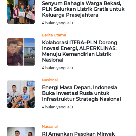
LANGKAT
Senyum Bahagia Warga Bekasi,
PLN Salurkan Listrik Gratis untuk
Keluarga Prasejahtera
WN
4 bulan yang lalu
TAPANULI
SELATAN
Berita Utama
Kolaborasi ITERA–PLN Dorong
WN
Inovasi Energi, ALPERKLINAS:
TANJUNG
Menuju Kemandirian Listrik
LESUNG
Nasional
4 bulan yang lalu
WN
Nasional
KARO
Energi Masa Depan, Indonesia
Buka Investasi Rusia untuk
WN
Infrastruktur Strategis Nasional
SIMALUNGUN
4 bulan yang lalu
WN
LABUHANBATU
Nasional
RI Amankan Pasokan Minyak