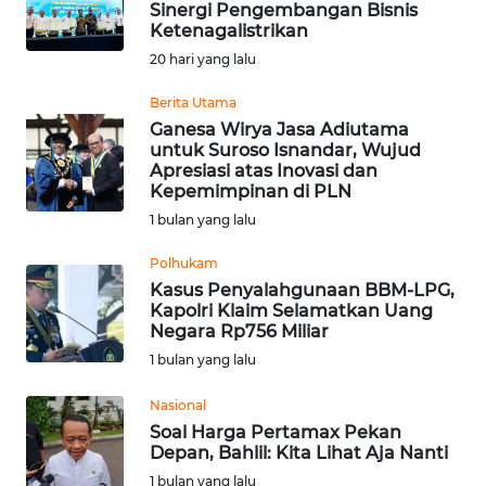
Sinergi Pengembangan Bisnis
Ketenagalistrikan
Informasi
20 hari yang lalu
INDEKS
BERITA
Berita Utama
Ganesa Wirya Jasa Adiutama
untuk Suroso Isnandar, Wujud
KONTAK
Apresiasi atas Inovasi dan
KAMI
Kepemimpinan di PLN
1 bulan yang lalu
INFO
IKLAN
Polhukam
Kasus Penyalahgunaan BBM-LPG,
Kapolri Klaim Selamatkan Uang
TENTANG
Negara Rp756 Miliar
KAMI
1 bulan yang lalu
PEDOMAN
Nasional
MEDIA
Soal Harga Pertamax Pekan
SIBER
Depan, Bahlil: Kita Lihat Aja Nanti
1 bulan yang lalu