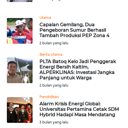
REDAKSI
Utama
KARIR
Capaian Gemilang, Dua
Pengeboran Sumur Berhasil
DISCLAIMER
Tambah Produksi PEP Zona 4
2 bulan yang lalu
Wahana
Berita Utama
News
Regional
PLTA Batoq Kelo Jadi Penggerak
Energi Bersih Kaltim,
ALPERKLINAS: Investasi Jangka
WN
Panjang untuk Warga
SUMUT
2 bulan yang lalu
WN
Pendidikan
JAKARTA
Alarm Krisis Energi Global:
Universitas Pertamina Cetak SDM
Hybrid Hadapi Masa Mendatang
WN
3 bulan yang lalu
JABAR