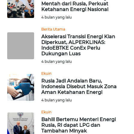
Mentah dari Rusia, Perkuat
WN
Ketahanan Energi Nasional
TAPANULI
4 bulan yang lalu
TENGAH
Berita Utama
WN DELI
Akselerasi Transisi Energi Kian
SERDANG
Diperkuat, ALPERKLINAS:
IndoEBTKE ConEx Perlu
Dukungan Luas
WN
4 bulan yang lalu
TEBING
TINGGI
Ekuin
Rusia Jadi Andalan Baru,
WN
Indonesia Disebut Masuk Zona
PAKPAK
Aman Ketahanan Energi
4 bulan yang lalu
WN
Ekuin
KARAWANG
Bahlil Bertemu Menteri Energi
Rusia, RI dapat LPG dan
WN
Tambahan Minyak