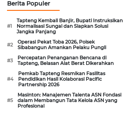
Berita Populer
WN
PRIANGAN
Tapteng Kembali Banjir, Bupati Instruksikan
TIMUR
#1
Normalisasi Sungai dan Siapkan Solusi
Jangka Panjang
WN
Operasi Pekat Toba 2026, Polsek
SEMARANG
#2
Sibabangun Amankan Pelaku Pungli
Percepatan Penanganan Bencana di
WN
#3
Tapteng, Belasan Alat Berat Dikerahkan
SOLO
Pemkab Tapteng Resmikan Fasilitas
#4
Pendidikan Hasil Kolaborasi Pacific
WN
Partnership 2026
BOROBUDUR
Masinton: Manajemen Talenta ASN Fondasi
#5
dalam Membangun Tata Kelola ASN yang
WN
Profesional
MADURA
WN