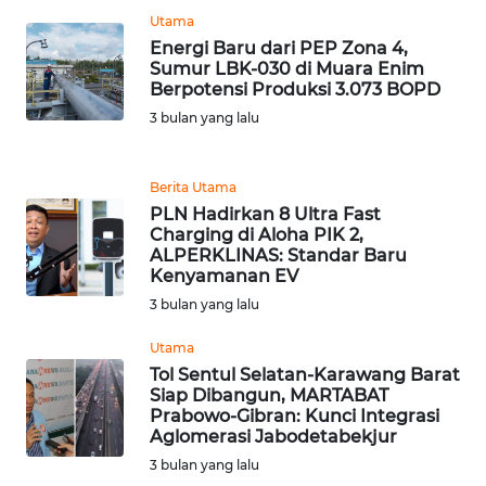
Utama
WN
Energi Baru dari PEP Zona 4,
BANTEN
Sumur LBK-030 di Muara Enim
Berpotensi Produksi 3.073 BOPD
3 bulan yang lalu
WN
NTT
Berita Utama
WN
PLN Hadirkan 8 Ultra Fast
KEPRI
Charging di Aloha PIK 2,
ALPERKLINAS: Standar Baru
Kenyamanan EV
WN
PAPUA
3 bulan yang lalu
Utama
WN
Tol Sentul Selatan-Karawang Barat
PAPUA
Siap Dibangun, MARTABAT
BARAT
Prabowo-Gibran: Kunci Integrasi
Aglomerasi Jabodetabekjur
WN
3 bulan yang lalu