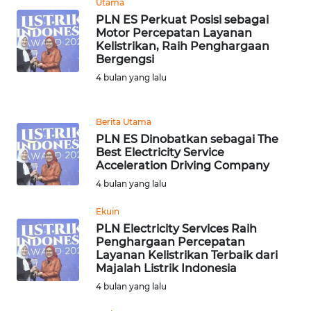
Utama
PLN ES Perkuat Posisi sebagai
WN
Motor Percepatan Layanan
KALTARA
Kelistrikan, Raih Penghargaan
Bergengsi
4 bulan yang lalu
WN
KALSEL
Berita Utama
WN
PLN ES Dinobatkan sebagai The
KALTIM
Best Electricity Service
Acceleration Driving Company
WN
4 bulan yang lalu
SULSEL
Ekuin
PLN Electricity Services Raih
WN
Penghargaan Percepatan
GORONTALO
Layanan Kelistrikan Terbaik dari
Majalah Listrik Indonesia
WN
4 bulan yang lalu
SULUT