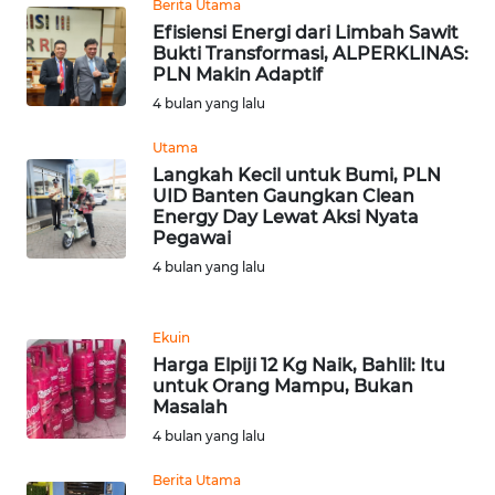
Berita Utama
Efisiensi Energi dari Limbah Sawit
WN
Bukti Transformasi, ALPERKLINAS:
MALUKU
PLN Makin Adaptif
4 bulan yang lalu
WN
MALUT
Utama
Langkah Kecil untuk Bumi, PLN
UID Banten Gaungkan Clean
WN
Energy Day Lewat Aksi Nyata
DAIRI
Pegawai
4 bulan yang lalu
WN
DANAU
TOBA
Ekuin
Harga Elpiji 12 Kg Naik, Bahlil: Itu
untuk Orang Mampu, Bukan
WN
Masalah
NIAS
4 bulan yang lalu
WN
Berita Utama