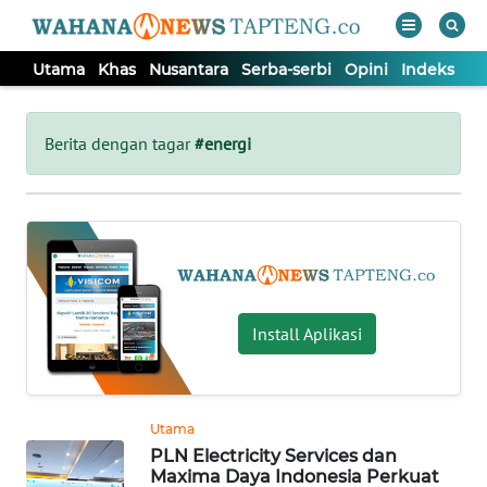
Utama
Khas
Nusantara
Serba-serbi
Opini
Indeks
WAHANA
Tutup
TV
Berita dengan tagar
#energi
UTAMA
KHAS
NUSANTARA
Install Aplikasi
SERBA-
SERBI
Utama
PLN Electricity Services dan
OPINI
Maxima Daya Indonesia Perkuat