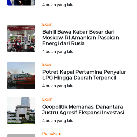
BEKASI
4 bulan yang lalu
WN
BOGOR
Ekuin
Bahlil Bawa Kabar Besar dari
Moskow, RI Amankan Pasokan
WN
Energi dari Rusia
DEPOK
4 bulan yang lalu
WN
Ekuin
TAPANULI
Potret Kapal Pertamina Penyalur
UTARA
LPG Hingga Daerah Terpencil
4 bulan yang lalu
WN
SAMOSIR
Ekuin
Geopolitik Memanas, Danantara
Justru Agresif Ekspansi Investasi
WN
4 bulan yang lalu
PADANG
LAWAS
Polhukam