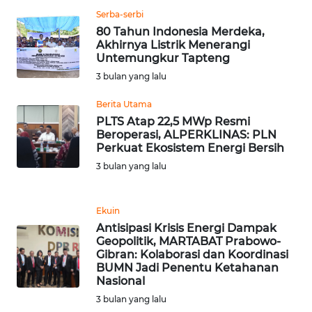
RIAU
Serba-serbi
80 Tahun Indonesia Merdeka,
WN
Akhirnya Listrik Menerangi
SERAMBI
Untemungkur Tapteng
3 bulan yang lalu
WN
JAMBI
Berita Utama
PLTS Atap 22,5 MWp Resmi
Beroperasi, ALPERKLINAS: PLN
WN
Perkuat Ekosistem Energi Bersih
SULTRA
3 bulan yang lalu
WN
NTB
Ekuin
Antisipasi Krisis Energi Dampak
Geopolitik, MARTABAT Prabowo-
WN
Gibran: Kolaborasi dan Koordinasi
SULTENG
BUMN Jadi Penentu Ketahanan
Nasional
WN
3 bulan yang lalu
SULBAR