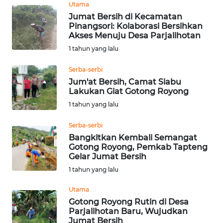
Utama
REDAKSI
Jumat Bersih di Kecamatan
Pinangsori: Kolaborasi Bersihkan
KARIR
Akses Menuju Desa Parjalihotan
1 tahun yang lalu
DISCLAIMER
Serba-serbi
Jum'at Bersih, Camat Siabu
Wahana
Lakukan Giat Gotong Royong
News
1 tahun yang lalu
Regional
Serba-serbi
WN
Bangkitkan Kembali Semangat
SUMUT
Gotong Royong, Pemkab Tapteng
Gelar Jumat Bersih
WN
1 tahun yang lalu
JAKARTA
Utama
Gotong Royong Rutin di Desa
WN
Parjalihotan Baru, Wujudkan
JABAR
Jumat Bersih