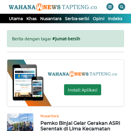
Utama
Khas
Nusantara
Serba-serbi
Opini
Indeks
WAHANA
Tutup
TV
Berita dengan tagar
#jumat-bersih
UTAMA
KHAS
NUSANTARA
Install Aplikasi
SERBA-
SERBI
Nusantara
Pemko Binjai Gelar Gerakan ASRI
OPINI
Serentak di Lima Kecamatan