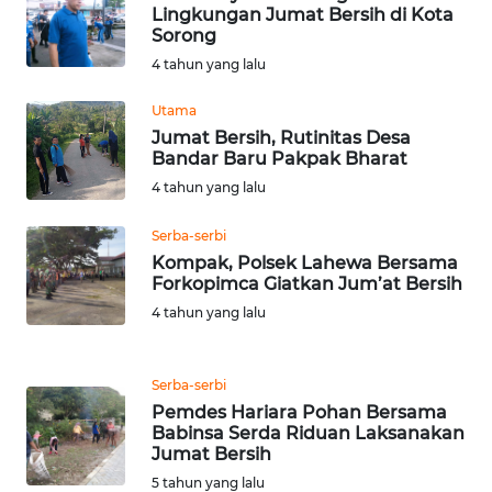
Lingkungan Jumat Bersih di Kota
Sorong
WN
4 tahun yang lalu
NUSANTARA
Utama
WN
Jumat Bersih, Rutinitas Desa
JOGJA
Bandar Baru Pakpak Bharat
4 tahun yang lalu
WN
Serba-serbi
JATIM
Kompak, Polsek Lahewa Bersama
Forkopimca Giatkan Jum’at Bersih
WN
4 tahun yang lalu
BALI
WN
Serba-serbi
KALBAR
Pemdes Hariara Pohan Bersama
Babinsa Serda Riduan Laksanakan
Jumat Bersih
WN
KALTENG
5 tahun yang lalu