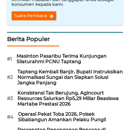
LANGKAT
konsumen kepada kami.
Suara Pembaca
WN
TAPANULI
SELATAN
Berita Populer
WN
TANJUNG
Masinton Pasaribu Terima Kunjungan
LESUNG
#1
Silaturahmi PCNU Tapteng
WN
Tapteng Kembali Banjir, Bupati Instruksikan
#2
Normalisasi Sungai dan Siapkan Solusi
KARO
Jangka Panjang
Konsistensi Tak Berujung, Agincourt
WN
#3
Resources Salurkan Rp5,29 Miliar Beasiswa
SIMALUNGUN
Martabe Prestasi 2026
Operasi Pekat Toba 2026, Polsek
WN
#4
Sibabangun Amankan Pelaku Pungli
LABUHANBATU
Percepatan Penanganan Bencana di