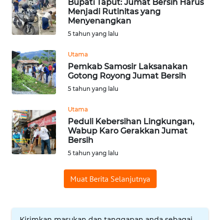
Bupati Taput: Jumat Bersih Harus
Menjadi Rutinitas yang
WN
Menyenangkan
MALUKU
5 tahun yang lalu
Utama
WN
MALUT
Pemkab Samosir Laksanakan
Gotong Royong Jumat Bersih
5 tahun yang lalu
WN
DAIRI
Utama
Peduli Kebersihan Lingkungan,
WN
Wabup Karo Gerakkan Jumat
DANAU
Bersih
TOBA
5 tahun yang lalu
WN
Muat Berita Selanjutnya
NIAS
WN
Kirimkan masukan dan tanggapan anda sebagai