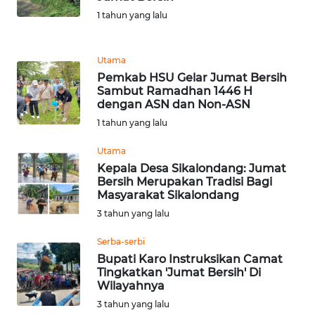
1 tahun yang lalu
WN
BANTEN
Utama
Pemkab HSU Gelar Jumat Bersih
WN
Sambut Ramadhan 1446 H
NTT
dengan ASN dan Non-ASN
1 tahun yang lalu
WN
KEPRI
Utama
Kepala Desa Sikalondang: Jumat
Bersih Merupakan Tradisi Bagi
WN
Masyarakat Sikalondang
PAPUA
3 tahun yang lalu
WN
Serba-serbi
PAPUA
Bupati Karo Instruksikan Camat
BARAT
Tingkatkan 'Jumat Bersih' Di
Wilayahnya
WN
3 tahun yang lalu