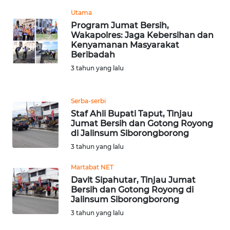
RIAU
Utama
Program Jumat Bersih,
WN
Wakapolres: Jaga Kebersihan dan
SERAMBI
Kenyamanan Masyarakat
Beribadah
WN
3 tahun yang lalu
JAMBI
Serba-serbi
WN
Staf Ahli Bupati Taput, Tinjau
SULTRA
Jumat Bersih dan Gotong Royong
di Jalinsum Siborongborong
WN
3 tahun yang lalu
NTB
Martabat NET
Davit Sipahutar, Tinjau Jumat
WN
Bersih dan Gotong Royong di
SULTENG
Jalinsum Siborongborong
3 tahun yang lalu
WN
SULBAR