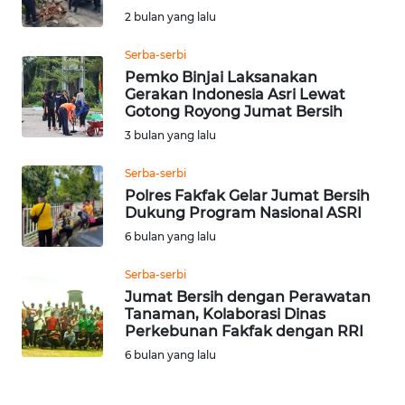
2 bulan yang lalu
Informasi
Serba-serbi
INDEKS
Pemko Binjai Laksanakan
BERITA
Gerakan Indonesia Asri Lewat
Gotong Royong Jumat Bersih
KONTAK
3 bulan yang lalu
KAMI
Serba-serbi
Polres Fakfak Gelar Jumat Bersih
INFO
Dukung Program Nasional ASRI
IKLAN
6 bulan yang lalu
TENTANG
Serba-serbi
KAMI
Jumat Bersih dengan Perawatan
Tanaman, Kolaborasi Dinas
Perkebunan Fakfak dengan RRI
PEDOMAN
MEDIA
6 bulan yang lalu
SIBER