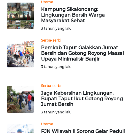
Utama
Kampung Sikalondang:
Lingkungan Bersih Warga
WN
Masyarakat Sehat
BABEL
3 tahun yang lalu
WN
Serba-serbi
SUMBAR
Pemkab Taput Galakkan Jumat
Bersih dan Gotong Royong Massal
Upaya Minimalisir Banjir
WN
SUMSEL
3 tahun yang lalu
WN
Serba-serbi
BENGKULU
Jaga Kebersihan Lingkungan,
Bupati Taput Ikut Gotong Royong
WN
Jumat Bersih
LAMPUNG
3 tahun yang lalu
Utama
WN
PJN Wilayah II Sorong Gelar Peduli
JATENG