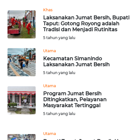
Khas
WN
Laksanakan Jumat Bersih, Bupati
KALTARA
Taput: Gotong Royong adalah
Tradisi dan Menjadi Rutinitas
WN
5 tahun yang lalu
KALSEL
Utama
Kecamatan Simanindo
WN
Laksanakan Jumat Bersih
KALTIM
5 tahun yang lalu
WN
Utama
SULSEL
Program Jumat Bersih
Ditingkatkan, Pelayanan
Masyarakat Tertinggal
WN
GORONTALO
5 tahun yang lalu
WN
Utama
SULUT