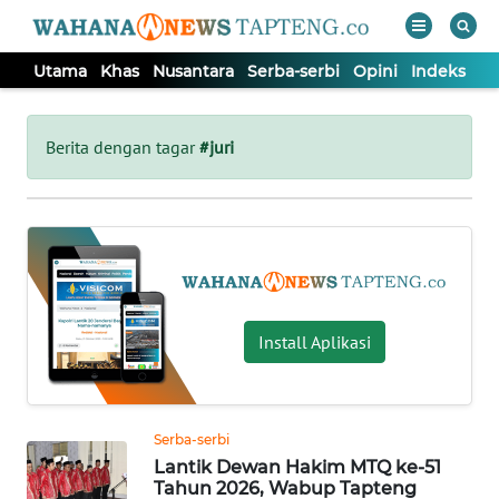
Utama
Khas
Nusantara
Serba-serbi
Opini
Indeks
WAHANA
Tutup
TV
Berita dengan tagar
#juri
UTAMA
KHAS
NUSANTARA
Install Aplikasi
SERBA-
SERBI
Serba-serbi
Lantik Dewan Hakim MTQ ke-51
OPINI
Tahun 2026, Wabup Tapteng