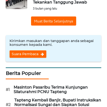
Tekankan Tanggung Jawab
Informasi
3 bulan yang lalu
INDEKS
Muat Berita Selanjutnya
BERITA
KONTAK
KAMI
Kirimkan masukan dan tanggapan anda sebagai
konsumen kepada kami.
INFO
Suara Pembaca
IKLAN
TENTANG
Berita Populer
KAMI
Masinton Pasaribu Terima Kunjungan
PEDOMAN
#1
Silaturahmi PCNU Tapteng
MEDIA
SIBER
Tapteng Kembali Banjir, Bupati Instruksikan
#2
Normalisasi Sungai dan Siapkan Solusi