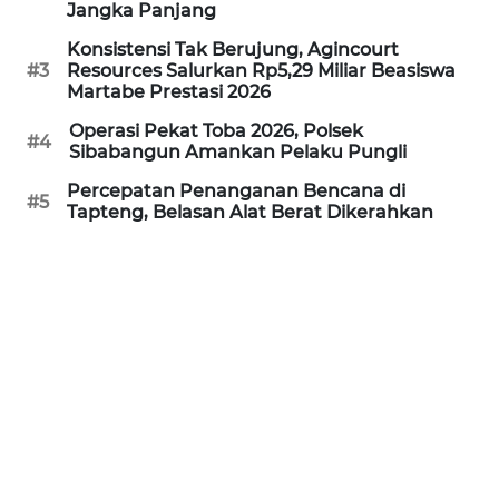
Jangka Panjang
REDAKSI
Konsistensi Tak Berujung, Agincourt
#3
Resources Salurkan Rp5,29 Miliar Beasiswa
KARIR
Martabe Prestasi 2026
Operasi Pekat Toba 2026, Polsek
DISCLAIMER
#4
Sibabangun Amankan Pelaku Pungli
Percepatan Penanganan Bencana di
Wahana
#5
Tapteng, Belasan Alat Berat Dikerahkan
News
Regional
WN
SUMUT
WN
JAKARTA
WN
JABAR