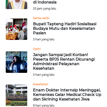
di Indonesia
Informasi
23 jam yang lalu
INDEKS
Serba-serbi
BERITA
Bupati Tapteng Hadiri Sosialisasi
Budaya Mutu dan Keselamatan
Pasien
KONTAK
3 hari yang lalu
KAMI
Opini
INFO
Jangan Sampai jadi Korban!
IKLAN
Peserta BPJS Rentan Dicurangi
Administrasi Pelayanan
Kesehatan
TENTANG
3 hari yang lalu
KAMI
Kesehatan
PEDOMAN
Enam Dokter Internsip Meninggal,
MEDIA
Kemenkes Gelar Medical Check Up
SIBER
dan Skrining Kesehatan Jiwa
9 hari yang lalu