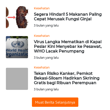
WN
Kesehatan
SUMEDANG
Segera Hindari! 5 Makanan Paling
Cepat Merusak Fungsi Ginjal
WN
3 bulan yang lalu
CIANJUR
Kesehatan
Virus Langka Mematikan di Kapal
WN
Pesiar Kini Menyebar ke Pesawat,
KEPULAUAN
WHO Lacak Penumpang
SERIBU
3 bulan yang lalu
WN
Kesehatan
TANGERANG
Tekan Risiko Kanker, Pemkot
Bekasi-Siloam Hadirkan Skrining
Gratis bagi Ribuan Perempuan
WN
BINJAI
3 bulan yang lalu
WN
Muat Berita Selanjutnya
CIREBON