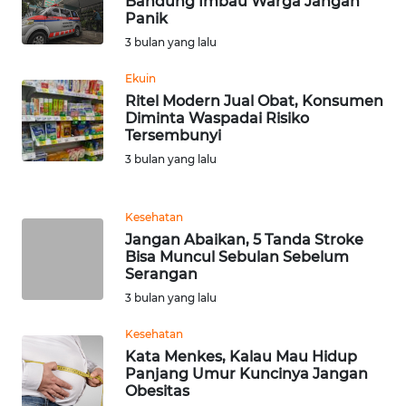
Bandung Imbau Warga Jangan
Panik
WN
TAPANULI
3 bulan yang lalu
TENGAH
Ekuin
Ritel Modern Jual Obat, Konsumen
WN DELI
Diminta Waspadai Risiko
SERDANG
Tersembunyi
3 bulan yang lalu
WN
TEBING
TINGGI
Kesehatan
Jangan Abaikan, 5 Tanda Stroke
Bisa Muncul Sebulan Sebelum
WN
Serangan
PAKPAK
3 bulan yang lalu
WN
Kesehatan
KARAWANG
Kata Menkes, Kalau Mau Hidup
Panjang Umur Kuncinya Jangan
Obesitas
WN