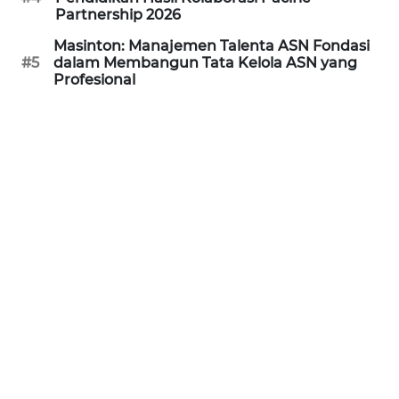
Partnership 2026
WN
Masinton: Manajemen Talenta ASN Fondasi
PRIANGAN
#5
dalam Membangun Tata Kelola ASN yang
TIMUR
Profesional
WN
SEMARANG
WN
SOLO
WN
BOROBUDUR
WN
MADURA
WN