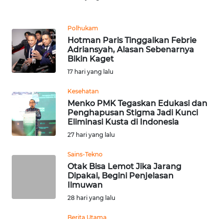
REDAKSI
Polhukam
KARIR
Hotman Paris Tinggalkan Febrie
Adriansyah, Alasan Sebenarnya
Bikin Kaget
DISCLAIMER
17 hari yang lalu
Wahana
Kesehatan
News
Menko PMK Tegaskan Edukasi dan
Regional
Penghapusan Stigma Jadi Kunci
Eliminasi Kusta di Indonesia
WN
27 hari yang lalu
SUMUT
Sains-Tekno
WN
Otak Bisa Lemot Jika Jarang
Dipakai, Begini Penjelasan
JAKARTA
Ilmuwan
28 hari yang lalu
WN
JABAR
Berita Utama