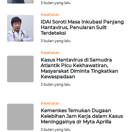
BEKASI
3 bulan yang lalu
Kesehatan
WN
IDAI Soroti Masa Inkubasi Panjang
BOGOR
Hantavirus, Penularan Sulit
Terdeteksi
WN
3 bulan yang lalu
DEPOK
Kesehatan
Kasus Hantavirus di Samudra
WN
Atlantik Picu Kekhawatiran,
TAPANULI
Masyarakat Diminta Tingkatkan
UTARA
Kewaspadaan
3 bulan yang lalu
WN
SAMOSIR
Kesehatan
Kemenkes Temukan Dugaan
WN
Kelebihan Jam Kerja dalam Kasus
PADANG
Meninggalnya dr Myta Aprilia
LAWAS
3 bulan yang lalu