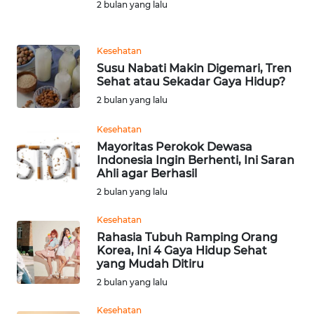
2 bulan yang lalu
WN
MALUKU
Kesehatan
Susu Nabati Makin Digemari, Tren
WN
Sehat atau Sekadar Gaya Hidup?
MALUT
2 bulan yang lalu
Kesehatan
WN
DAIRI
Mayoritas Perokok Dewasa
Indonesia Ingin Berhenti, Ini Saran
Ahli agar Berhasil
WN
2 bulan yang lalu
DANAU
TOBA
Kesehatan
Rahasia Tubuh Ramping Orang
WN
Korea, Ini 4 Gaya Hidup Sehat
yang Mudah Ditiru
NIAS
2 bulan yang lalu
WN
Kesehatan