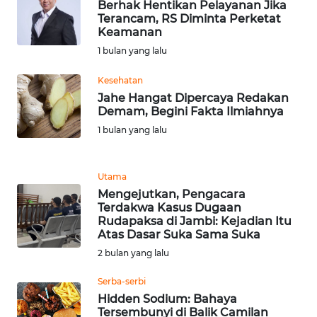
RIAU
Berhak Hentikan Pelayanan Jika
Terancam, RS Diminta Perketat
Keamanan
WN
1 bulan yang lalu
SERAMBI
Kesehatan
WN
Jahe Hangat Dipercaya Redakan
JAMBI
Demam, Begini Fakta Ilmiahnya
1 bulan yang lalu
WN
SULTRA
Utama
Mengejutkan, Pengacara
WN
Terdakwa Kasus Dugaan
NTB
Rudapaksa di Jambi: Kejadian Itu
Atas Dasar Suka Sama Suka
WN
2 bulan yang lalu
SULTENG
Serba-serbi
Hidden Sodium: Bahaya
WN
Tersembunyi di Balik Camilan
SULBAR