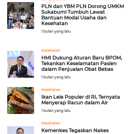
PLN dan YBM PLN Dorong UMKM
WN
Sukabumi Tumbuh Lewat
Bantuan Modal Usaha dan
BANTEN
Kesehatan
1 bulan yang lalu
WN
NTT
Kesehatan
WN
HMI Dukung Aturan Baru BPOM,
KEPRI
Tekankan Keselamatan Pasien
dalam Penjualan Obat Bebas
1 bulan yang lalu
WN
PAPUA
Kesehatan
Ikan Lele Populer di RI, Ternyata
WN
Menyerap Racun dalam Air
PAPUA
1 bulan yang lalu
BARAT
Kesehatan
WN
Kemenkes Tegaskan Nakes