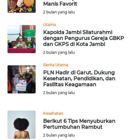
Manis Favorit
2 bulan yang lalu
WN
BABEL
Utama
Kapolda Jambi Silaturahmi
dengan Pengurus Gereja GBKP
WN
dan GKPS di Kota Jambi
SUMBAR
2 bulan yang lalu
WN
Berita Utama
SUMSEL
PLN Hadir di Garut, Dukung
Kesehatan, Pendidikan, dan
Fasilitas Keagamaan
WN
BENGKULU
2 bulan yang lalu
WN
Kesehatan
LAMPUNG
Berikut 6 Tips Menyuburkan
Pertumbuhan Rambut
WN
2 bulan yang lalu
JATENG