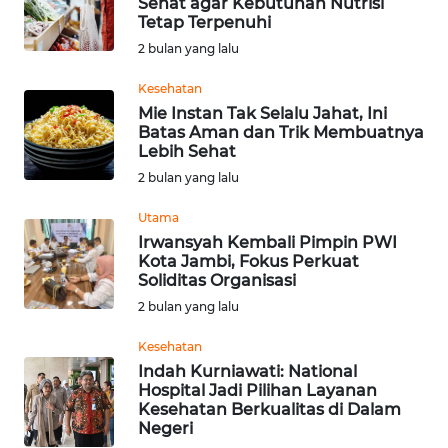
Sehat agar Kebutuhan Nutrisi
Tetap Terpenuhi
WN
2 bulan yang lalu
KALTARA
Kesehatan
Mie Instan Tak Selalu Jahat, Ini
WN
Batas Aman dan Trik Membuatnya
KALSEL
Lebih Sehat
2 bulan yang lalu
WN
KALTIM
Utama
Irwansyah Kembali Pimpin PWI
Kota Jambi, Fokus Perkuat
WN
Soliditas Organisasi
SULSEL
2 bulan yang lalu
WN
Kesehatan
GORONTALO
Indah Kurniawati: National
Hospital Jadi Pilihan Layanan
Kesehatan Berkualitas di Dalam
WN
Negeri
SULUT