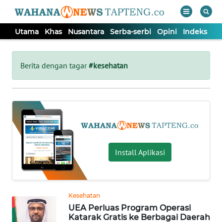
Utama
Khas
Nusantara
Serba-serbi
Opini
Indeks
WAHANA
Tutup
TV
Berita dengan tagar
#kesehatan
UTAMA
KHAS
NUSANTARA
Install Aplikasi
SERBA-
SERBI
Kesehatan
UEA Perluas Program Operasi
OPINI
Katarak Gratis ke Berbagai Daerah