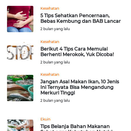
Kesehatan
WN
5 Tips Sehatkan Pencernaan,
NUSANTARA
Bebas Kembung dan BAB Lancar
2 bulan yang lalu
WN
JOGJA
Kesehatan
Berikut 4 Tips Cara Memulai
Berhenti Merokok, Yuk Dicoba!
WN
2 bulan yang lalu
JATIM
Kesehatan
WN
Jangan Asal Makan Ikan, 10 Jenis
BALI
Ini Ternyata Bisa Mengandung
Merkuri Tinggi
WN
2 bulan yang lalu
KALBAR
Ekuin
WN
Tips Belanja Bahan Makanan
KALTENG