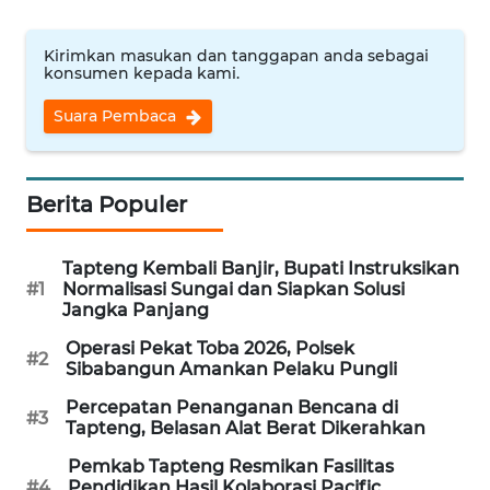
WN
Kirimkan masukan dan tanggapan anda sebagai
INDRAMAYU
konsumen kepada kami.
Suara Pembaca
WN
KUNINGAN
Berita Populer
WN
MAJALENGKA
Tapteng Kembali Banjir, Bupati Instruksikan
WN
#1
Normalisasi Sungai dan Siapkan Solusi
SUBANG
Jangka Panjang
Operasi Pekat Toba 2026, Polsek
#2
WN
Sibabangun Amankan Pelaku Pungli
SUKABUMI
Percepatan Penanganan Bencana di
#3
Tapteng, Belasan Alat Berat Dikerahkan
WN
Pemkab Tapteng Resmikan Fasilitas
PURWAKARTA
#4
Pendidikan Hasil Kolaborasi Pacific