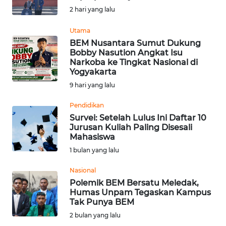
2 hari yang lalu
Informasi
Utama
INDEKS
BEM Nusantara Sumut Dukung
BERITA
Bobby Nasution Angkat Isu
Narkoba ke Tingkat Nasional di
Yogyakarta
KONTAK
KAMI
9 hari yang lalu
Pendidikan
INFO
Survei: Setelah Lulus Ini Daftar 10
IKLAN
Jurusan Kuliah Paling Disesali
Mahasiswa
TENTANG
1 bulan yang lalu
KAMI
Nasional
Polemik BEM Bersatu Meledak,
PEDOMAN
Humas Unpam Tegaskan Kampus
MEDIA
Tak Punya BEM
SIBER
2 bulan yang lalu