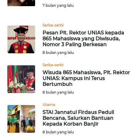
7 bulan yang lalu
WN
MALUKU
Serba-serbi
Pesan Plt. Rektor UNIAS kepada
WN
865 Mahasiswa yang Diwisuda,
MALUT
Nomor 3 Paling Berkesan
8 bulan yang lalu
WN
DAIRI
Serba-serbi
Wisuda 865 Mahasiswa, Plt. Rektor
UNIAS: Kampus Ini Terus
WN
Bertumbuh
DANAU
8 bulan yang lalu
TOBA
Utama
WN
STAI Jannatul Firdaus Peduli
NIAS
Bencana, Salurkan Bantuan
Kepada Korban Banjir
8 bulan yang lalu
WN