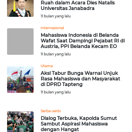
BEKASI
Ruah dalam Acara Dies Natalis
Universitas Janabadra
11 bulan yang lalu
WN
BOGOR
Internasional
Mahasiswa Indonesia di Belanda
WN
Wafat Saat Dampingi Pejabat RI di
DEPOK
Austria, PPI Belanda Kecam EO
11 bulan yang lalu
WN
Utama
TAPANULI
Aksi Tabur Bunga Warnai Unjuk
UTARA
Rasa Mahasiswa dan Masyarakat
di DPRD Tapteng
WN
11 bulan yang lalu
SAMOSIR
WN
Serba-serbi
PADANG
Dialog Terbuka, Kapolda Sumut
LAWAS
Sambut Aspirasi Mahasiswa
dengan Hangat