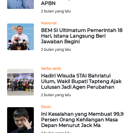
RIAU
APBN
2 bulan yang lalu
WN
SERAMBI
Nasional
BEM SI Ultimatum Pemerintah 18
Hari, Istana Langsung Beri
WN
Jawaban Begini
JAMBI
2 bulan yang lalu
WN
SULTRA
Serba-serbi
Hadiri Wisuda STAI Bahriatul
Ulum, Wakil Bupati Tapteng Ajak
WN
Lulusan Jadi Agen Perubahan
NTB
2 bulan yang lalu
WN
Ekuin
SULTENG
Ini Kesalahan yang Membuat 99,9
Persen Orang Kehilangan Masa
Depan Menurut Jack Ma
WN
SULBAR