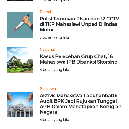
2 bulan yang lalu
Daerah
WN
Polisi Temukan Pisau dan 12 CCTV
BABEL
di TKP Mahasiswi Unpad Dilindas
Motor
WN
3 bulan yang lalu
SUMBAR
Nasional
Kasus Pelecehan Grup Chat, 16
WN
Mahasiswa IPB Disanksi Skorsing
SUMSEL
4 bulan yang lalu
WN
BENGKULU
Peristiwa
Aktivis Mahasiswa Labuhanbatu:
WN
Audit BPK Jadi Rujukan Tunggal
LAMPUNG
APH Dalam Menetapkan Kerugian
Negara
4 bulan yang lalu
WN
JATENG