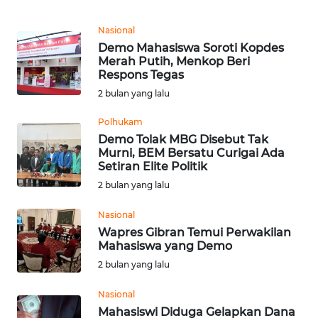
REDAKSI
Nasional
Demo Mahasiswa Soroti Kopdes
KARIR
Merah Putih, Menkop Beri
Respons Tegas
DISCLAIMER
2 bulan yang lalu
Polhukam
Wahana
News
Demo Tolak MBG Disebut Tak
Regional
Murni, BEM Bersatu Curigai Ada
Setiran Elite Politik
2 bulan yang lalu
WN
SUMUT
Nasional
Wapres Gibran Temui Perwakilan
WN
Mahasiswa yang Demo
JAKARTA
2 bulan yang lalu
WN
Nasional
JABAR
Mahasiswi Diduga Gelapkan Dana