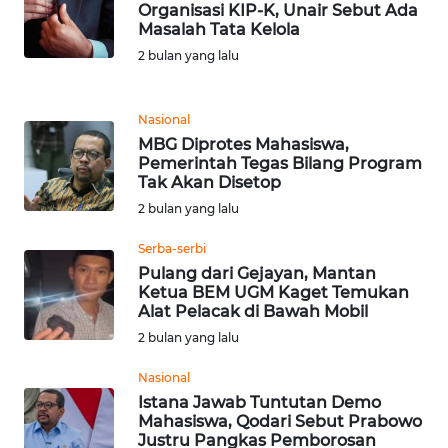
Organisasi KIP-K, Unair Sebut Ada
Masalah Tata Kelola
WN
2 bulan yang lalu
BANTEN
WN
Nasional
NTT
MBG Diprotes Mahasiswa,
Pemerintah Tegas Bilang Program
Tak Akan Disetop
WN
KEPRI
2 bulan yang lalu
Serba-serbi
WN
Pulang dari Gejayan, Mantan
PAPUA
Ketua BEM UGM Kaget Temukan
Alat Pelacak di Bawah Mobil
WN
2 bulan yang lalu
PAPUA
BARAT
Nasional
Istana Jawab Tuntutan Demo
Mahasiswa, Qodari Sebut Prabowo
WN
Justru Pangkas Pemborosan