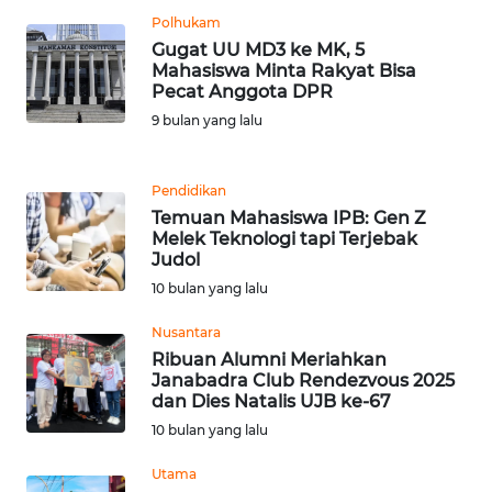
LANGKAT
Polhukam
Gugat UU MD3 ke MK, 5
WN
Mahasiswa Minta Rakyat Bisa
TAPANULI
Pecat Anggota DPR
SELATAN
9 bulan yang lalu
WN
TANJUNG
Pendidikan
LESUNG
Temuan Mahasiswa IPB: Gen Z
Melek Teknologi tapi Terjebak
Judol
WN
10 bulan yang lalu
KARO
Nusantara
WN
Ribuan Alumni Meriahkan
SIMALUNGUN
Janabadra Club Rendezvous 2025
dan Dies Natalis UJB ke-67
10 bulan yang lalu
WN
LABUHANBATU
Utama