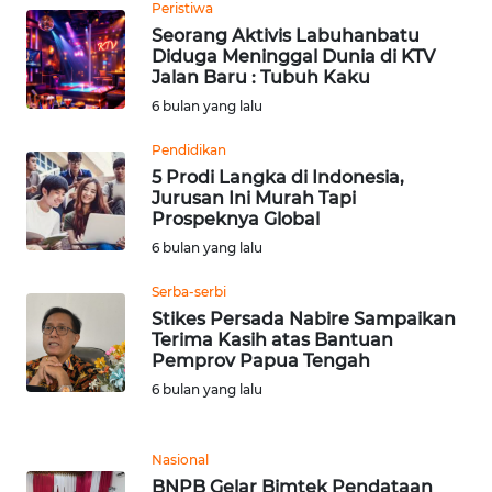
Peristiwa
Seorang Aktivis Labuhanbatu
WN
Diduga Meninggal Dunia di KTV
NUSANTARA
Jalan Baru : Tubuh Kaku
6 bulan yang lalu
WN
Pendidikan
JOGJA
5 Prodi Langka di Indonesia,
Jurusan Ini Murah Tapi
WN
Prospeknya Global
JATIM
6 bulan yang lalu
Serba-serbi
WN
‎Stikes Persada Nabire Sampaikan
BALI
Terima Kasih atas Bantuan
Pemprov Papua Tengah
WN
6 bulan yang lalu
KALBAR
WN
Nasional
KALTENG
BNPB Gelar Bimtek Pendataan