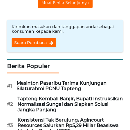
Muat Berita Selanjutnya
WN
INDRAMAYU
Kirimkan masukan dan tanggapan anda sebagai
konsumen kepada kami.
WN
KUNINGAN
Suara Pembaca
WN
MAJALENGKA
Berita Populer
WN
SUBANG
Masinton Pasaribu Terima Kunjungan
#1
Silaturahmi PCNU Tapteng
WN
Tapteng Kembali Banjir, Bupati Instruksikan
SUKABUMI
#2
Normalisasi Sungai dan Siapkan Solusi
Jangka Panjang
WN
Konsistensi Tak Berujung, Agincourt
PURWAKARTA
#3
Resources Salurkan Rp5,29 Miliar Beasiswa