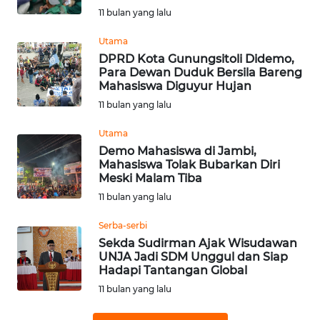
11 bulan yang lalu
WN
SUMEDANG
Utama
DPRD Kota Gunungsitoli Didemo,
WN
Para Dewan Duduk Bersila Bareng
CIANJUR
Mahasiswa Diguyur Hujan
11 bulan yang lalu
WN
Utama
KEPULAUAN
Demo Mahasiswa di Jambi,
SERIBU
Mahasiswa Tolak Bubarkan Diri
Meski Malam Tiba
WN
11 bulan yang lalu
TANGERANG
Serba-serbi
WN
Sekda Sudirman Ajak Wisudawan
UNJA Jadi SDM Unggul dan Siap
BINJAI
Hadapi Tantangan Global
11 bulan yang lalu
WN
CIREBON