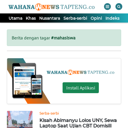
Utama
Khas
Nusantara
Serba-serbi
Opini
Indeks
WAHANA
Tutup
TV
Berita dengan tagar
#mahasiswa
UTAMA
KHAS
NUSANTARA
Install Aplikasi
SERBA-
SERBI
Serba-serbi
Kisah Abimanyu Lolos UNY, Sewa
OPINI
Laptop Saat Ujian CBT Domisili