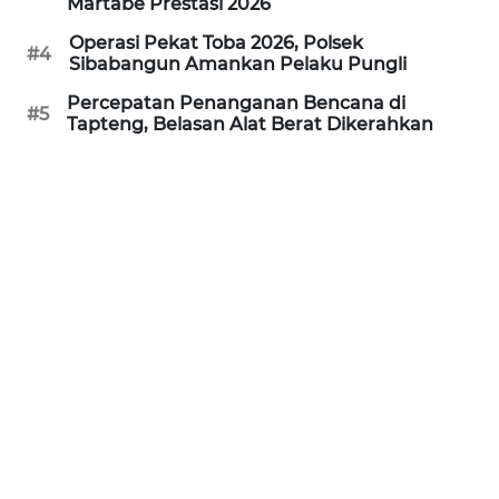
Martabe Prestasi 2026
WN
Operasi Pekat Toba 2026, Polsek
#4
PRIANGAN
Sibabangun Amankan Pelaku Pungli
TIMUR
Percepatan Penanganan Bencana di
#5
Tapteng, Belasan Alat Berat Dikerahkan
WN
SEMARANG
WN
SOLO
WN
BOROBUDUR
WN
MADURA
WN