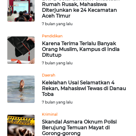
Rumah Rusak, Mahasiswa
Diterjunkan ke 24 Kecamatan
WN
Aceh Timur
KALTARA
7 bulan yang lalu
WN
Pendidikan
KALSEL
Karena Terima Terlalu Banyak
Orang Muslim, Kampus di India
Ditutup
WN
7 bulan yang lalu
KALTIM
Daerah
WN
Kelelahan Usai Selamatkan 4
SULSEL
Rekan, Mahasiswi Tewas di Danau
Toba
7 bulan yang lalu
WN
GORONTALO
Kriminal
Skandal Asmara Oknum Polisi
WN
Berujung Temuan Mayat di
SULUT
Gorong-gorong