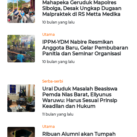
Mahapeka Geruduk Mapolres
WN
Sibolga, Desak Ungkap Dugaan
TAPANULI
Malpraktek di RS Metta Medika
TENGAH
10 bulan yang lalu
Utama
WN DELI
SERDANG
‎IPPM-YDM Nabire Resmikan
Anggota Baru, Gelar Pembubaran
Panitia dan Seminar Organisasi
WN
10 bulan yang lalu
TEBING
TINGGI
Serba-serbi
WN
Urai Duduk Masalah Beasiswa
PAKPAK
Pemda Nias Barat, Eliyunus
Waruwu: Harus Sesuai Prinsip
Keadilan dan Hukum
WN
11 bulan yang lalu
KARAWANG
Utama
WN
Ribuan Alumni akan Tumpah