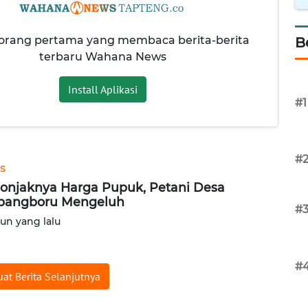
 orang pertama yang membaca berita-berita
B
terbaru Wahana News
Install Aplikasi
#1
#
s
onjaknya Harga Pupuk, Petani Desa
bangboru Mengeluh
#
hun yang lalu
#
at Berita Selanjutnya