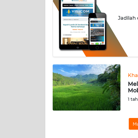
INDEKS
Jadilah
BERITA
KONTAK
KAMI
INFO
IKLAN
Kha
TENTANG
Mel
KAMI
Mo
1 ta
PEDOMAN
MEDIA
SIBER
Mu
REDAKSI