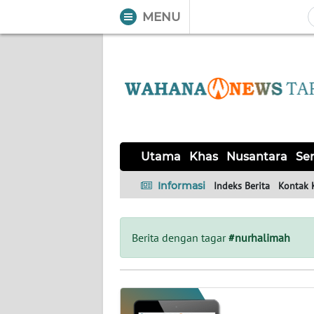
MENU
WAHANA
Tutup
TV
UTAMA
KHAS
Utama
Khas
Nusantara
Ser
NUSANTARA
Informasi
Indeks Berita
Kontak 
SERBA-
SERBI
Berita dengan tagar
#nurhalimah
OPINI
Informasi