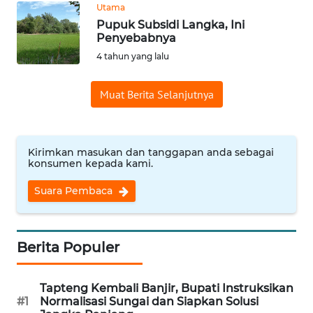
Utama
REDAKSI
Pupuk Subsidi Langka, Ini
Penyebabnya
KARIR
4 tahun yang lalu
DISCLAIMER
Muat Berita Selanjutnya
Wahana
News
Regional
Kirimkan masukan dan tanggapan anda sebagai
konsumen kepada kami.
WN
Suara Pembaca
SUMUT
WN
Berita Populer
JAKARTA
Tapteng Kembali Banjir, Bupati Instruksikan
WN
#1
Normalisasi Sungai dan Siapkan Solusi
JABAR