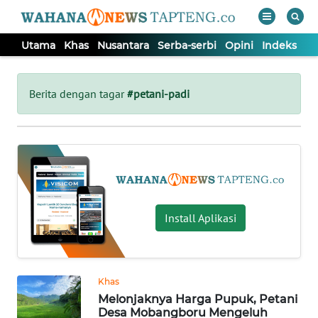
Utama
Khas
Nusantara
Serba-serbi
Opini
Indeks
WAHANA
Tutup
TV
Berita dengan tagar
#petani-padi
UTAMA
KHAS
NUSANTARA
Install Aplikasi
SERBA-
SERBI
Khas
Melonjaknya Harga Pupuk, Petani
OPINI
Desa Mobangboru Mengeluh