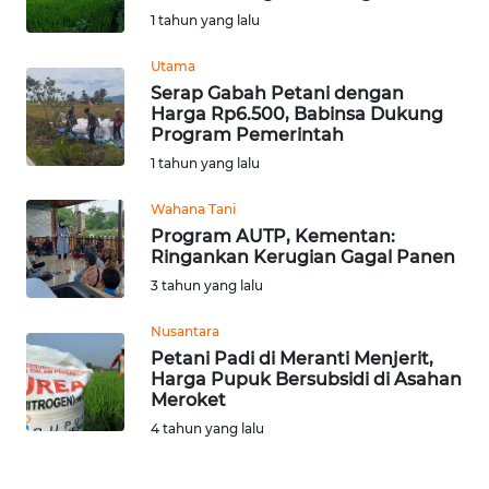
1 tahun yang lalu
Informasi
Utama
INDEKS
Serap Gabah Petani dengan
BERITA
Harga Rp6.500, Babinsa Dukung
Program Pemerintah
KONTAK
1 tahun yang lalu
KAMI
Wahana Tani
Program AUTP, Kementan:
INFO
Ringankan Kerugian Gagal Panen
IKLAN
3 tahun yang lalu
TENTANG
Nusantara
KAMI
Petani Padi di Meranti Menjerit,
Harga Pupuk Bersubsidi di Asahan
Meroket
PEDOMAN
MEDIA
4 tahun yang lalu
SIBER