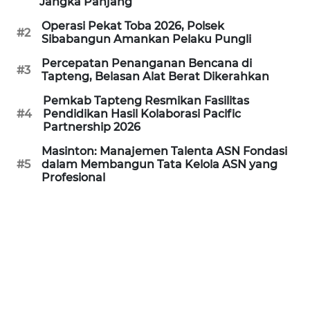
Jangka Panjang
Operasi Pekat Toba 2026, Polsek
WN
#2
Sibabangun Amankan Pelaku Pungli
BANTEN
Percepatan Penanganan Bencana di
#3
Tapteng, Belasan Alat Berat Dikerahkan
WN
NTT
Pemkab Tapteng Resmikan Fasilitas
#4
Pendidikan Hasil Kolaborasi Pacific
Partnership 2026
WN
KEPRI
Masinton: Manajemen Talenta ASN Fondasi
#5
dalam Membangun Tata Kelola ASN yang
Profesional
WN
PAPUA
WN
PAPUA
BARAT
WN