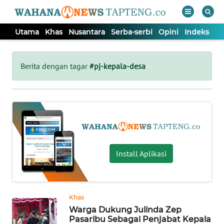
Utama
Khas
Nusantara
Serba-serbi
Opini
Indeks
WAHANA
Tutup
TV
Berita dengan tagar
#pj-kepala-desa
UTAMA
KHAS
NUSANTARA
Install Aplikasi
SERBA-
SERBI
Khas
Warga Dukung Julinda Zep
OPINI
Pasaribu Sebagai Penjabat Kepala