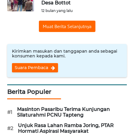
Desa Bottot
Informasi
12 bulan yang lalu
INDEKS
Muat Berita Selanjutnya
BERITA
KONTAK
KAMI
Kirimkan masukan dan tanggapan anda sebagai
konsumen kepada kami.
INFO
Suara Pembaca
IKLAN
TENTANG
Berita Populer
KAMI
Masinton Pasaribu Terima Kunjungan
PEDOMAN
#1
Silaturahmi PCNU Tapteng
MEDIA
SIBER
Unjuk Rasa Lahan Ramba Joring, PTAR
#2
Hormati Aspirasi Masyarakat