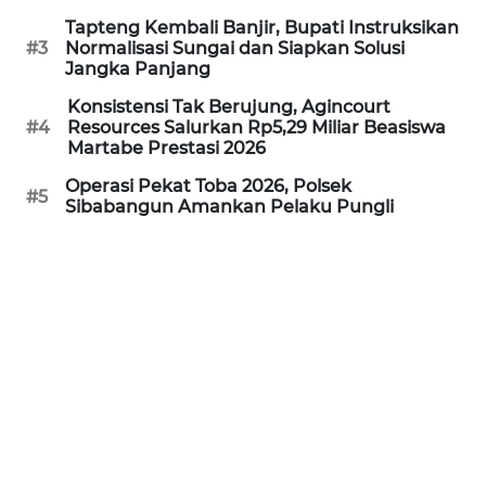
REDAKSI
Tapteng Kembali Banjir, Bupati Instruksikan
#3
Normalisasi Sungai dan Siapkan Solusi
Jangka Panjang
KARIR
Konsistensi Tak Berujung, Agincourt
#4
Resources Salurkan Rp5,29 Miliar Beasiswa
DISCLAIMER
Martabe Prestasi 2026
Operasi Pekat Toba 2026, Polsek
Wahana
#5
Sibabangun Amankan Pelaku Pungli
News
Regional
WN
SUMUT
WN
JAKARTA
WN
JABAR