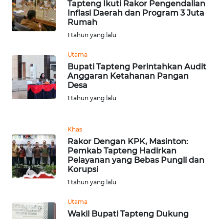
RIAU
Tapteng Ikuti Rakor Pengendalian
Inflasi Daerah dan Program 3 Juta
Rumah
WN
1 tahun yang lalu
SERAMBI
Utama
WN
Bupati Tapteng Perintahkan Audit
JAMBI
Anggaran Ketahanan Pangan
Desa
1 tahun yang lalu
WN
SULTRA
Khas
WN
Rakor Dengan KPK, Masinton:
NTB
Pemkab Tapteng Hadirkan
Pelayanan yang Bebas Pungli dan
Korupsi
WN
SULTENG
1 tahun yang lalu
Utama
WN
Wakil Bupati Tapteng Dukung
SULBAR