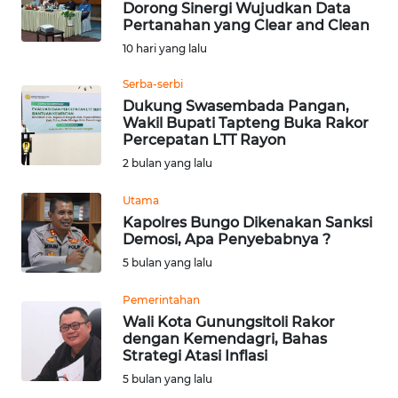
Dorong Sinergi Wujudkan Data
Pertanahan yang Clear and Clean
Informasi
10 hari yang lalu
INDEKS
BERITA
Serba-serbi
Dukung Swasembada Pangan,
Wakil Bupati Tapteng Buka Rakor
KONTAK
Percepatan LTT Rayon
KAMI
2 bulan yang lalu
INFO
Utama
IKLAN
Kapolres Bungo Dikenakan Sanksi
Demosi, Apa Penyebabnya ?
TENTANG
5 bulan yang lalu
KAMI
Pemerintahan
Wali Kota Gunungsitoli Rakor
PEDOMAN
dengan Kemendagri, Bahas
MEDIA
Strategi Atasi Inflasi
SIBER
5 bulan yang lalu