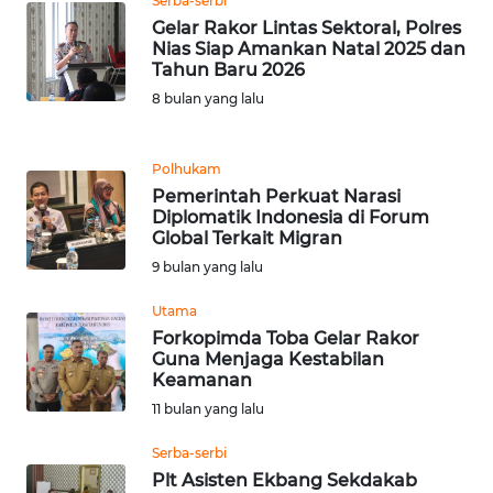
Serba-serbi
Gelar Rakor Lintas Sektoral, Polres
WN
Nias Siap Amankan Natal 2025 dan
BANTEN
Tahun Baru 2026
8 bulan yang lalu
WN
NTT
Polhukam
Pemerintah Perkuat Narasi
WN
Diplomatik Indonesia di Forum
KEPRI
Global Terkait Migran
9 bulan yang lalu
WN
PAPUA
Utama
Forkopimda Toba Gelar Rakor
Guna Menjaga Kestabilan
WN
Keamanan
PAPUA
11 bulan yang lalu
BARAT
Serba-serbi
WN
Plt Asisten Ekbang Sekdakab