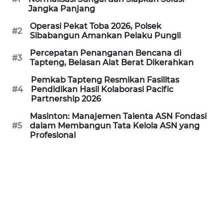
Jangka Panjang
WN
Operasi Pekat Toba 2026, Polsek
PRIANGAN
#2
Sibabangun Amankan Pelaku Pungli
TIMUR
Percepatan Penanganan Bencana di
#3
Tapteng, Belasan Alat Berat Dikerahkan
WN
SEMARANG
Pemkab Tapteng Resmikan Fasilitas
#4
Pendidikan Hasil Kolaborasi Pacific
Partnership 2026
WN
SOLO
Masinton: Manajemen Talenta ASN Fondasi
#5
dalam Membangun Tata Kelola ASN yang
Profesional
WN
BOROBUDUR
WN
MADURA
WN