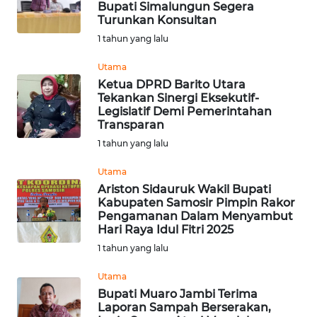
Bupati Simalungun Segera
Turunkan Konsultan
WN
1 tahun yang lalu
NUSANTARA
Utama
Ketua DPRD Barito Utara
WN
Tekankan Sinergi Eksekutif-
JOGJA
Legislatif Demi Pemerintahan
Transparan
WN
1 tahun yang lalu
JATIM
Utama
Ariston Sidauruk Wakil Bupati
WN
Kabupaten Samosir Pimpin Rakor
BALI
Pengamanan Dalam Menyambut
Hari Raya Idul Fitri 2025
WN
1 tahun yang lalu
KALBAR
Utama
Bupati Muaro Jambi Terima
WN
Laporan Sampah Berserakan,
KALTENG