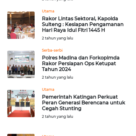
WN
Utama
TAPANULI
Rakor Lintas Sektoral, Kapolda
TENGAH
Sulteng : Kesiapan Pengamanan
Hari Raya Idul Fitri 1445 H
WN DELI
2 tahun yang lalu
SERDANG
Serba-serbi
WN
Polres Madina dan Forkopimda
Rakor Persiapan Ops Ketupat
TEBING
Tahun 2024
TINGGI
2 tahun yang lalu
WN
Utama
PAKPAK
Pemerintah Katingan Perkuat
Peran Generasi Berencana untuk
Cegah Stunting
WN
KARAWANG
2 tahun yang lalu
WN