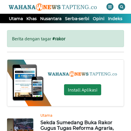
Utama
Khas
Nusantara
Serba-serbi
Opini
Indeks
WAHANA
Tutup
TV
Berita dengan tagar
#rakor
UTAMA
KHAS
NUSANTARA
Install Aplikasi
SERBA-
SERBI
Utama
Sekda Sumedang Buka Rakor
OPINI
Gugus Tugas Reforma Agraria,