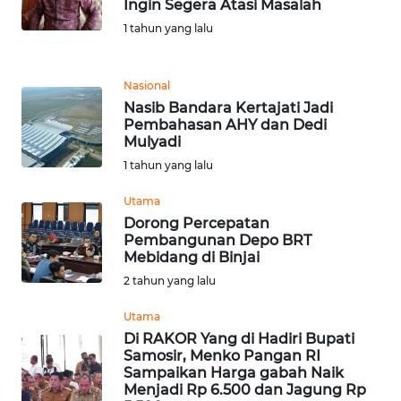
Ingin Segera Atasi Masalah
1 tahun yang lalu
WN
KALTARA
Nasional
WN
Nasib Bandara Kertajati Jadi
KALSEL
Pembahasan AHY dan Dedi
Mulyadi
1 tahun yang lalu
WN
KALTIM
Utama
Dorong Percepatan
WN
Pembangunan Depo BRT
SULSEL
Mebidang di Binjai
2 tahun yang lalu
WN
Utama
GORONTALO
Di RAKOR Yang di Hadiri Bupati
Samosir, Menko Pangan RI
WN
Sampaikan Harga gabah Naik
SULUT
Menjadi Rp 6.500 dan Jagung Rp