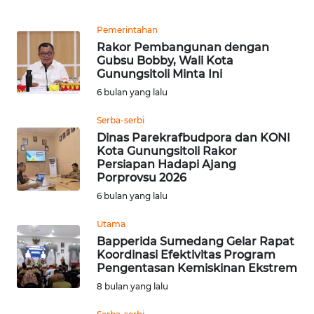
REDAKSI
Pemerintahan
Rakor Pembangunan dengan
KARIR
Gubsu Bobby, Wali Kota
Gunungsitoli Minta Ini
DISCLAIMER
6 bulan yang lalu
Serba-serbi
Wahana
News
Dinas Parekrafbudpora dan KONI
Regional
Kota Gunungsitoli Rakor
Persiapan Hadapi Ajang
Porprovsu 2026
WN
6 bulan yang lalu
SUMUT
Utama
WN
Bapperida Sumedang Gelar Rapat
JAKARTA
Koordinasi Efektivitas Program
Pengentasan Kemiskinan Ekstrem
8 bulan yang lalu
WN
JABAR