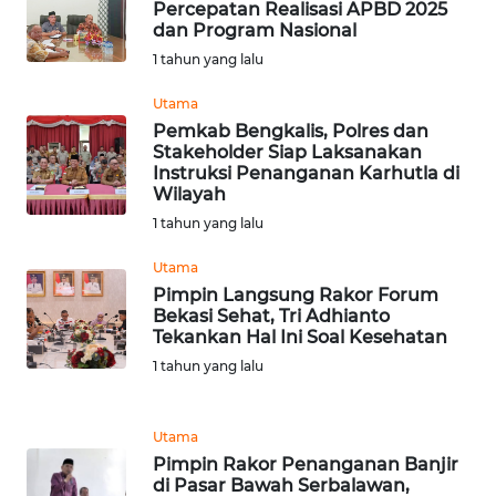
Percepatan Realisasi APBD 2025
dan Program Nasional
WN
1 tahun yang lalu
BABEL
Utama
Pemkab Bengkalis, Polres dan
WN
Stakeholder Siap Laksanakan
SUMBAR
Instruksi Penanganan Karhutla di
Wilayah
WN
1 tahun yang lalu
SUMSEL
Utama
Pimpin Langsung Rakor Forum
WN
Bekasi Sehat, Tri Adhianto
BENGKULU
Tekankan Hal Ini Soal Kesehatan
1 tahun yang lalu
WN
LAMPUNG
Utama
Pimpin Rakor Penanganan Banjir
WN
di Pasar Bawah Serbalawan,
JATENG