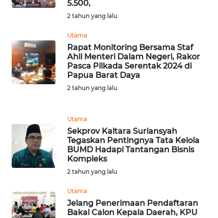
5.500,
2 tahun yang lalu
WN
MALUKU
Utama
Rapat Monitoring Bersama Staf
WN
Ahli Menteri Dalam Negeri, Rakor
MALUT
Pasca Pilkada Serentak 2024 di
Papua Barat Daya
2 tahun yang lalu
WN
DAIRI
Utama
WN
Sekprov Kaltara Suriansyah
DANAU
Tegaskan Pentingnya Tata Kelola
TOBA
BUMD Hadapi Tantangan Bisnis
Kompleks
2 tahun yang lalu
WN
NIAS
Utama
Jelang Penerimaan Pendaftaran
WN
Bakal Calon Kepala Daerah, KPU