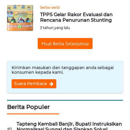
Serba-serbi
WN
TPPS Gelar Rakor Evaluasi dan
INDRAMAYU
Rencana Penurunan Stunting
3 tahun yang lalu
WN
KUNINGAN
Muat Berita Selanjutnya
WN
MAJALENGKA
Kirimkan masukan dan tanggapan anda sebagai
konsumen kepada kami.
WN
SUBANG
Suara Pembaca
WN
SUKABUMI
Berita Populer
WN
Tapteng Kembali Banjir, Bupati Instruksikan
PURWAKARTA
#1
Normalisasi Sungai dan Siapkan Solusi