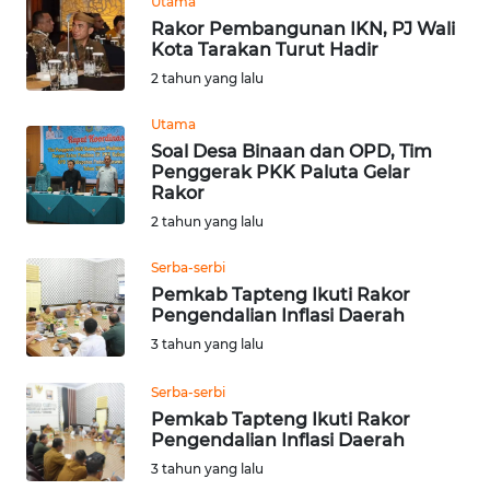
Utama
BEKASI
Rakor Pembangunan IKN, PJ Wali
Kota Tarakan Turut Hadir
WN
2 tahun yang lalu
BOGOR
Utama
WN
Soal Desa Binaan dan OPD, Tim
DEPOK
Penggerak PKK Paluta Gelar
Rakor
2 tahun yang lalu
WN
TAPANULI
Serba-serbi
UTARA
Pemkab Tapteng Ikuti Rakor
Pengendalian Inflasi Daerah
WN
3 tahun yang lalu
SAMOSIR
Serba-serbi
WN
Pemkab Tapteng Ikuti Rakor
PADANG
Pengendalian Inflasi Daerah
LAWAS
3 tahun yang lalu