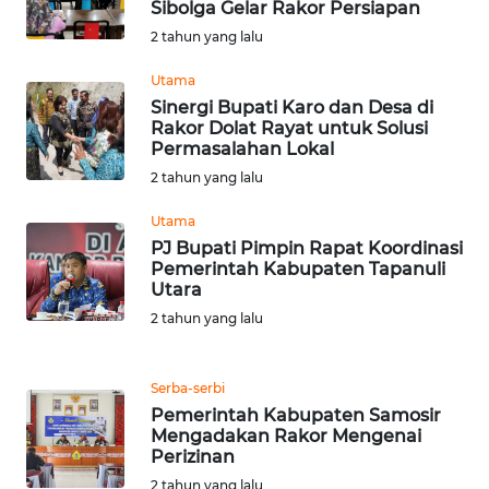
LANGKAT
Sibolga Gelar Rakor Persiapan
2 tahun yang lalu
WN
Utama
TAPANULI
Sinergi Bupati Karo dan Desa di
SELATAN
Rakor Dolat Rayat untuk Solusi
Permasalahan Lokal
WN
2 tahun yang lalu
TANJUNG
LESUNG
Utama
PJ Bupati Pimpin Rapat Koordinasi
Pemerintah Kabupaten Tapanuli
WN
Utara
KARO
2 tahun yang lalu
WN
SIMALUNGUN
Serba-serbi
Pemerintah Kabupaten Samosir
WN
Mengadakan Rakor Mengenai
LABUHANBATU
Perizinan
2 tahun yang lalu