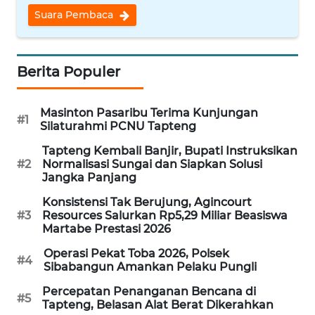
REDAKSI
Suara Pembaca
KARIR
Berita Populer
DISCLAIMER
Masinton Pasaribu Terima Kunjungan
#1
Wahana
Silaturahmi PCNU Tapteng
News
Regional
Tapteng Kembali Banjir, Bupati Instruksikan
#2
Normalisasi Sungai dan Siapkan Solusi
Jangka Panjang
WN
SUMUT
Konsistensi Tak Berujung, Agincourt
#3
Resources Salurkan Rp5,29 Miliar Beasiswa
Martabe Prestasi 2026
WN
JAKARTA
Operasi Pekat Toba 2026, Polsek
#4
Sibabangun Amankan Pelaku Pungli
WN
Percepatan Penanganan Bencana di
#5
Tapteng, Belasan Alat Berat Dikerahkan
JABAR