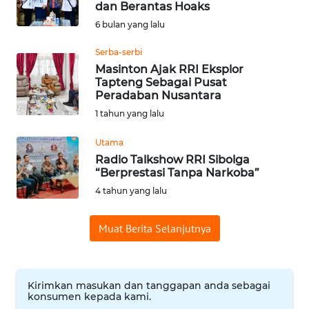
dan Berantas Hoaks
Informasi
6 bulan yang lalu
INDEKS
Serba-serbi
BERITA
Masinton Ajak RRI Eksplor
Tapteng Sebagai Pusat
Peradaban Nusantara
KONTAK
1 tahun yang lalu
KAMI
Utama
INFO
Radio Talkshow RRI Sibolga
IKLAN
“Berprestasi Tanpa Narkoba”
4 tahun yang lalu
TENTANG
KAMI
Muat Berita Selanjutnya
PEDOMAN
MEDIA
SIBER
Kirimkan masukan dan tanggapan anda sebagai
konsumen kepada kami.