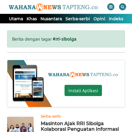
Utama
Khas
Nusantara
Serba-serbi
Opini
Indeks
WAHANA
Tutup
TV
Berita dengan tagar
#rri-sibolga
UTAMA
KHAS
NUSANTARA
Install Aplikasi
SERBA-
SERBI
Serba-serbi
Masinton Ajak RRI Sibolga
OPINI
Kolaborasi Penguatan Informasi