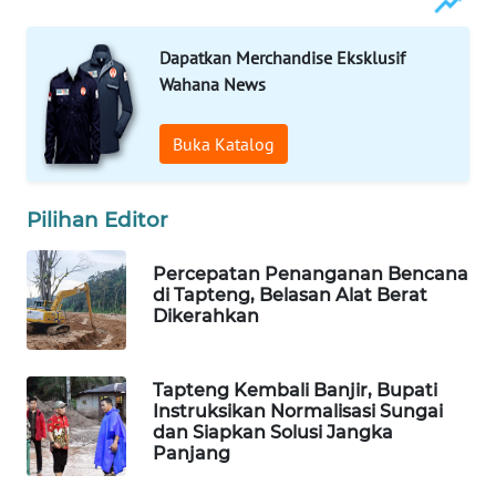
PORTAL
Dapatkan Merchandise Eksklusif
KONSUMEN
Wahana News
FORWAMKI
Buka Katalog
ALPERKLINAS
Pilihan Editor
FORJASIDA
Percepatan Penanganan Bencana
di Tapteng, Belasan Alat Berat
TAMBANG
Dikerahkan
NEWS
SITUNGIR
Tapteng Kembali Banjir, Bupati
Instruksikan Normalisasi Sungai
NEWS
dan Siapkan Solusi Jangka
Panjang
SIDIKALANG
NEWS