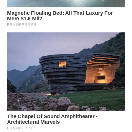
WAHANA
DESA
WISATA
LAPAK
WAHANA
Wahana
Network
KONSUMEN
LISTRIK
MASYARAKAT
KELISTRIKAN
WALINKI