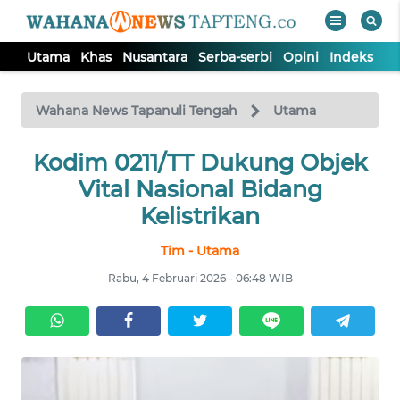
Utama
Khas
Nusantara
Serba-serbi
Opini
Indeks
WAHANA
Tutup
TV
Wahana News Tapanuli Tengah
Utama
Kodim 0211/TT Dukung Objek
UTAMA
Vital Nasional Bidang
KHAS
Kelistrikan
Tim - Utama
NUSANTARA
Rabu, 4 Februari 2026 - 06:48 WIB
SERBA-
SERBI
OPINI