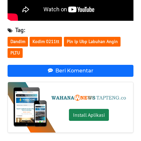
WN
KALTARA
Tag:
WN
Dandim
Kodim 0211tt
Pln Ip Ubp Labuhan Angin
KALSEL
PLTU
WN
KALTIM
Beri Komentar
WN
SULSEL
WN
GORONTALO
Install Aplikasi
WN
SULUT