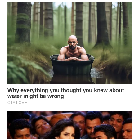
WN
SUMEDANG
WN
CIANJUR
WN
KEPULAUAN
SERIBU
WN
TANGERANG
WN
BINJAI
WN
CIREBON