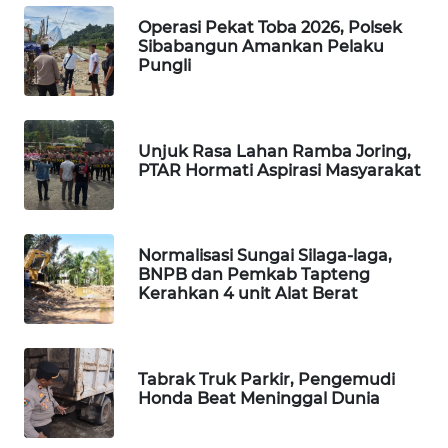
Operasi Pekat Toba 2026, Polsek
Sibabangun Amankan Pelaku
SIBARAGAS
Pungli
NEWS
METRO
SIANTAR
Unjuk Rasa Lahan Ramba Joring,
NEWS
PTAR Hormati Aspirasi Masyarakat
METRO
MEDAN
Normalisasi Sungai Silaga-laga,
NEWS
BNPB dan Pemkab Tapteng
Kerahkan 4 unit Alat Berat
METRO
JAKARTA
NEWS
Tabrak Truk Parkir, Pengemudi
Honda Beat Meninggal Dunia
KRT
NEWS