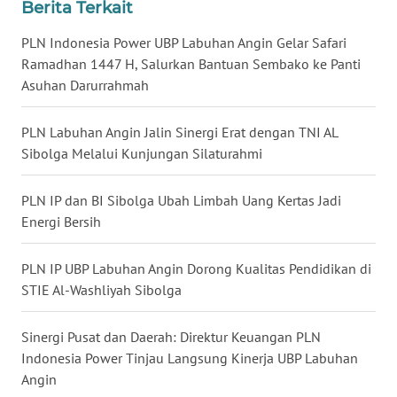
Berita Terkait
WN
PLN Indonesia Power UBP Labuhan Angin Gelar Safari
MALUKU
Ramadhan 1447 H, Salurkan Bantuan Sembako ke Panti
Asuhan Darurrahmah
WN
MALUT
PLN Labuhan Angin Jalin Sinergi Erat dengan TNI AL
Sibolga Melalui Kunjungan Silaturahmi
WN
DAIRI
PLN IP dan BI Sibolga Ubah Limbah Uang Kertas Jadi
Energi Bersih
WN
DANAU
PLN IP UBP Labuhan Angin Dorong Kualitas Pendidikan di
TOBA
STIE Al-Washliyah Sibolga
WN
NIAS
Sinergi Pusat dan Daerah: Direktur Keuangan PLN
Indonesia Power Tinjau Langsung Kinerja UBP Labuhan
Angin
WN