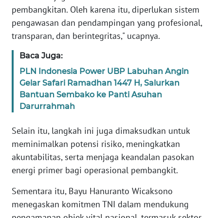
pembangkitan. Oleh karena itu, diperlukan sistem
pengawasan dan pendampingan yang profesional,
WN
transparan, dan berintegritas," ucapnya.
BABEL
Baca Juga:
WN
PLN Indonesia Power UBP Labuhan Angin
SUMBAR
Gelar Safari Ramadhan 1447 H, Salurkan
Bantuan Sembako ke Panti Asuhan
WN
Darurrahmah
SUMSEL
Selain itu, langkah ini juga dimaksudkan untuk
WN
meminimalkan potensi risiko, meningkatkan
BENGKULU
akuntabilitas, serta menjaga keandalan pasokan
energi primer bagi operasional pembangkit.
WN
LAMPUNG
Sementara itu, Bayu Hanuranto Wicaksono
menegaskan komitmen TNI dalam mendukung
WN
JATENG
pengamanan objek vital nasional, termasuk sektor