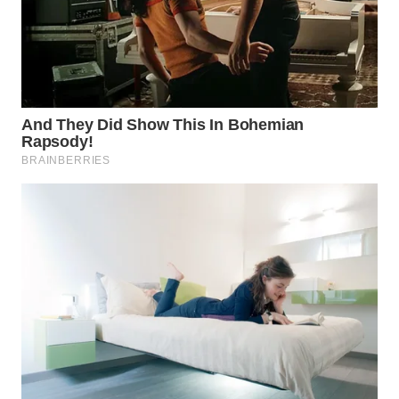
WAHANA
SPORT
WAHANA
UMKM
WAHANA
SELEB
WAHANA
PERSONA
WAHANA
OTOMOTIF
WAHANA
HEALTH