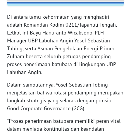
RIAU
Di antara tamu kehormatan yang menghadiri
WN
SERAMBI
adalah Komandan Kodim 0211/Tapanuli Tengah,
Letkol Inf Bayu Hanuranto Wicaksono, PLH
WN
Manager UBP Labuhan Angin Yosef Sebastian
JAMBI
Tobing, serta Asman Pengelolaan Energi Primer
Zulham beserta seluruh petugas pendamping
WN
proses penerimaan batubara di lingkungan UBP
SULTRA
Labuhan Angin.
WN
Dalam sambutannya, Yosef Sebastian Tobing
NTB
menjelaskan bahwa rotasi pendamping merupakan
langkah strategis yang selaras dengan prinsip
WN
Good Corporate Governance (GCG).
SULTENG
"Proses penerimaan batubara memiliki peran vital
WN
dalam menjaga kontinuitas dan keandalan
SULBAR