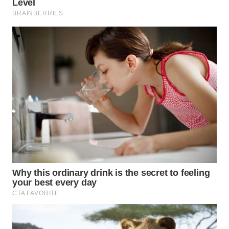
Wahana
Media
Group
WAHANA
NEWS
WAHANA
TANI
WAHANA
ADVOKAT
WAHANA
INFRASTRUKTUR
WAHANA
KONSUMEN