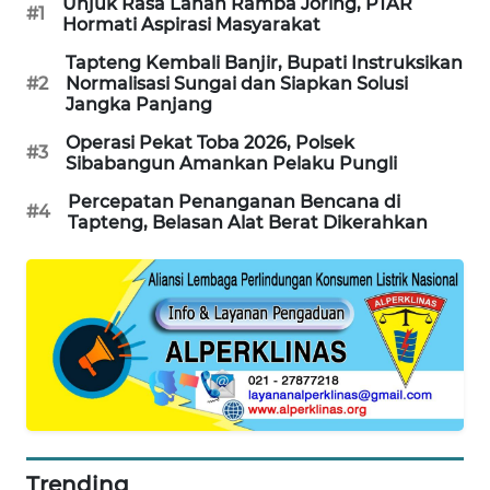
Unjuk Rasa Lahan Ramba Joring, PTAR
#1
Hormati Aspirasi Masyarakat
CILEUNGSI
NEWS
Tapteng Kembali Banjir, Bupati Instruksikan
#2
Normalisasi Sungai dan Siapkan Solusi
Jangka Panjang
BERKAT
NEWS
Operasi Pekat Toba 2026, Polsek
#3
Sibabangun Amankan Pelaku Pungli
BERAMPU
Percepatan Penanganan Bencana di
#4
NEWS
Tapteng, Belasan Alat Berat Dikerahkan
ANUGERAH
NEWS
AKHLAK
ID
PERAPKI
NEWS
Trending