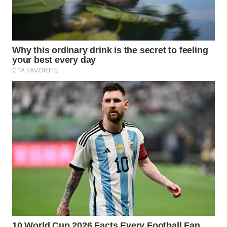
WN
PRIANGAN
TIMUR
WN
SEMARANG
WN
SOLO
WN
BOROBUDUR
WN
MADURA
WN