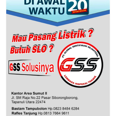
WN
BANTEN
WN
NTT
WN
KEPRI
WN
PAPUA
WN
PAPUA
BARAT
WN