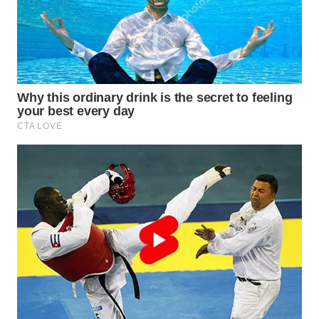
WN
TAPANULI
TENGAH
WN DELI
SERDANG
WN
TEBING
TINGGI
WN
PAKPAK
WN
KARAWANG
WN