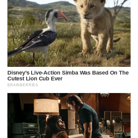
WAHANA
LISTRIK
WAHANA
TRAVEL
WAHANA
TV
WAHANANEWS
ID
WAHANANEWS
CO ID
WAHANANEWS
NET