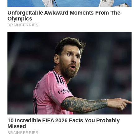
BEKASI
WN
BOGOR
WN
DEPOK
WN
TAPANULI
UTARA
WN
SAMOSIR
WN
PADANG
LAWAS