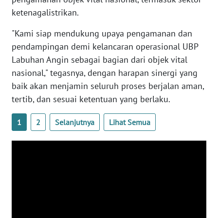
ketenagalistrikan.
WN
"Kami siap mendukung upaya pengamanan dan
NUSANTARA
pendampingan demi kelancaran operasional UBP
Labuhan Angin sebagai bagian dari objek vital
WN
JOGJA
nasional," tegasnya, dengan harapan sinergi yang
baik akan menjamin seluruh proses berjalan aman,
WN
tertib, dan sesuai ketentuan yang berlaku.
JATIM
1
2
Selanjutnya
Lihat Semua
WN
BALI
WN
KALBAR
WN
KALTENG