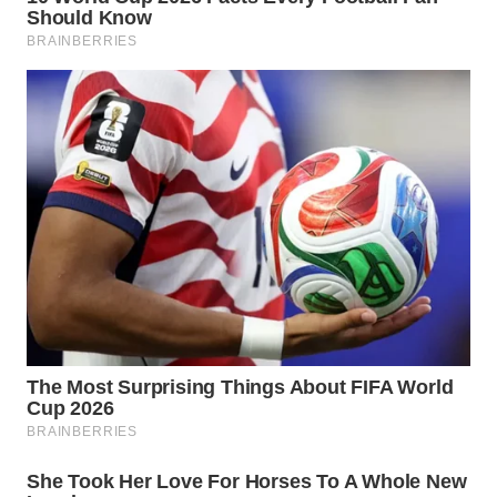
SURABAYA
WN
NATUNA
WN
BINTAN
WN
MANDALIKA
WN
LIKUPANG
WN
LABUANBAJO
WN
BORNEO