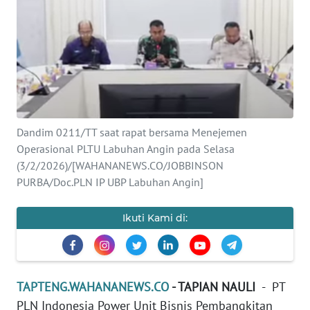
Informasi
INDEKS
BERITA
KONTAK
KAMI
Dandim 0211/TT saat rapat bersama Menejemen
Operasional PLTU Labuhan Angin pada Selasa
INFO
(3/2/2026)/[WAHANANEWS.CO/JOBBINSON
IKLAN
PURBA/Doc.PLN IP UBP Labuhan Angin]
TENTANG
Ikuti Kami di:
KAMI
PEDOMAN
MEDIA
TAPTENG.WAHANANEWS.CO
- TAPIAN NAULI
- PT
SIBER
PLN Indonesia Power Unit Bisnis Pembangkitan