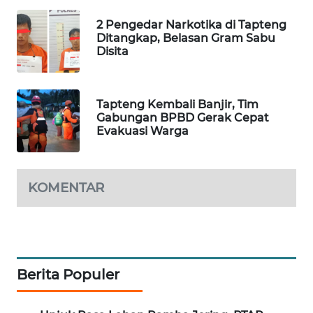
KARING
2 Pengedar Narkotika di Tapteng
Ditangkap, Belasan Gram Sabu
NEWS
Disita
JURNAL
MARITIM
Tapteng Kembali Banjir, Tim
Gabungan BPBD Gerak Cepat
HUMBANG
Evakuasi Warga
NEWS
GARONGGANG
KOMENTAR
NEWS
FISUELRI
ID
Berita Populer
ENERGI
NEWS