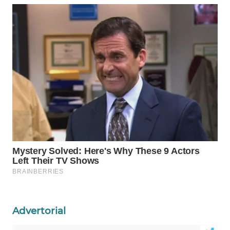
ID
MAWAKA
ID
MARTABAT
NET
PLN
WATCH
MKLI
LPKKI
LKKI
Advertorial
KOPEKLIN