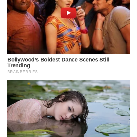
WN
INDRAMAYU
WN
KUNINGAN
WN
MAJALENGKA
WN
SUBANG
WN
SUKABUMI
WN
PURWAKARTA