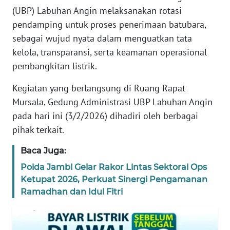
REDAKSI
(UBP) Labuhan Angin melaksanakan rotasi
pendamping untuk proses penerimaan batubara,
KARIR
sebagai wujud nyata dalam menguatkan tata
kelola, transparansi, serta keamanan operasional
DISCLAIMER
pembangkitan listrik.
Kegiatan yang berlangsung di Ruang Rapat
Wahana
News
Mursala, Gedung Administrasi UBP Labuhan Angin
Regional
pada hari ini (3/2/2026) dihadiri oleh berbagai
pihak terkait.
WN
SUMUT
Baca Juga:
Polda Jambi Gelar Rakor Lintas Sektoral Ops
WN
Ketupat 2026, Perkuat Sinergi Pengamanan
JAKARTA
Ramadhan dan Idul Fitri
WN
JABAR