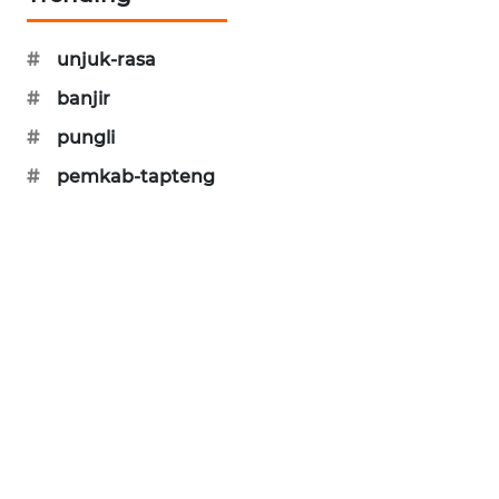
SONYA
ASA
#
unjuk-rasa
NEWS
#
banjir
#
pungli
#
pemkab-tapteng