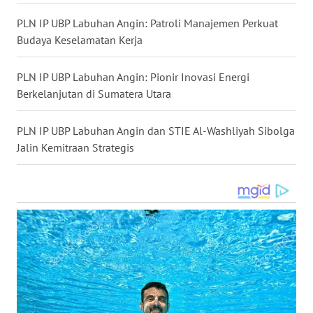
LANGKAT
PLN IP UBP Labuhan Angin: Patroli Manajemen Perkuat
Budaya Keselamatan Kerja
WN
TAPANULI
SELATAN
PLN IP UBP Labuhan Angin: Pionir Inovasi Energi
Berkelanjutan di Sumatera Utara
WN
TANJUNG
PLN IP UBP Labuhan Angin dan STIE Al-Washliyah Sibolga
LESUNG
Jalin Kemitraan Strategis
WN
KARO
WN
SIMALUNGUN
WN
LABUHANBATU