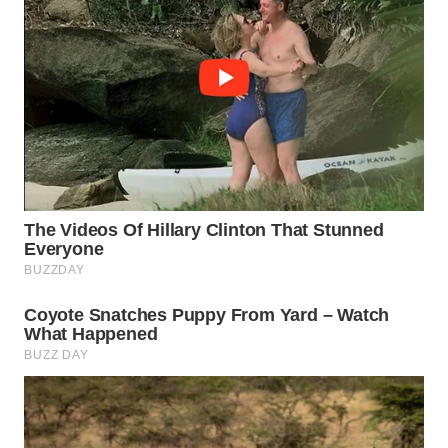
WAHANA
LISTRIK
WAHANA
TRAVEL
WAHANA
TV
WAHANANEWS
ID
WAHANANEWS
CO ID
WAHANANEWS
NET