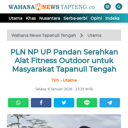
Utama
Khas
Nusantara
Serba-serbi
Opini
Indeks
WAHANA
Tutup
TV
Wahana News Tapanuli Tengah
Utama
PLN NP UP Pandan Serahkan
UTAMA
Alat Fitness Outdoor untuk
KHAS
Masyarakat Tapanuli Tengah
Tim - Utama
NUSANTARA
Selasa, 6 Januari 2026 - 23:25 WIB
SERBA-
SERBI
OPINI