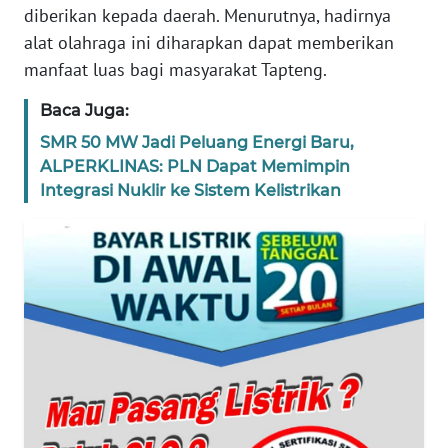
diberikan kepada daerah. Menurutnya, hadirnya
WN
alat olahraga ini diharapkan dapat memberikan
BANTEN
manfaat luas bagi masyarakat Tapteng.
Baca Juga:
WN
NTT
SMR 50 MW Jadi Peluang Energi Baru,
ALPERKLINAS: PLN Dapat Memimpin
WN
Integrasi Nuklir ke Sistem Kelistrikan
KEPRI
WN
PAPUA
WN
PAPUA
BARAT
WN