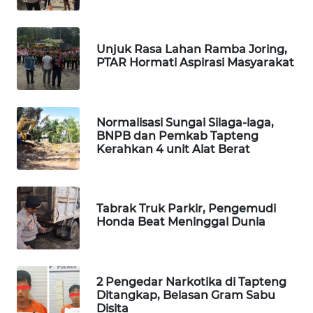
ID
MAWAKA
Unjuk Rasa Lahan Ramba Joring,
ID
PTAR Hormati Aspirasi Masyarakat
MARTABAT
NET
Normalisasi Sungai Silaga-laga,
BNPB dan Pemkab Tapteng
PLN
Kerahkan 4 unit Alat Berat
WATCH
MKLI
Tabrak Truk Parkir, Pengemudi
Honda Beat Meninggal Dunia
LPKKI
LKKI
2 Pengedar Narkotika di Tapteng
Ditangkap, Belasan Gram Sabu
KOPEKLIN
Disita