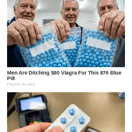
WN
TAPANULI
TENGAH
WN DELI
SERDANG
WN
TEBING
TINGGI
WN
PAKPAK
WN
KARAWANG
WN