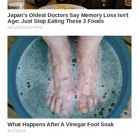
WN
SUMEDANG
WN
CIANJUR
WN
KEPULAUAN
SERIBU
WN
TANGERANG
WN
BINJAI
WN
CIREBON