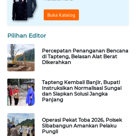
WAHANA
Buka Katalog
DESA
WISATA
Pilihan Editor
LAPAK
WAHANA
Percepatan Penanganan Bencana
di Tapteng, Belasan Alat Berat
Dikerahkan
Wahana
Network
Tapteng Kembali Banjir, Bupati
KONSUMEN
Instruksikan Normalisasi Sungai
LISTRIK
dan Siapkan Solusi Jangka
Panjang
MASYARAKAT
KELISTRIKAN
Operasi Pekat Toba 2026, Polsek
Sibabangun Amankan Pelaku
WALINKI
Pungli