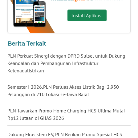
WN
Install Aplikasi
MALUKU
WN
MALUT
Berita Terkait
PLN Perkuat Sinergi dengan DPRD Sulsel untuk Dukung
WN
Keandalan dan Pembangunan Infrastruktur
DAIRI
Ketenagalistrikan
WN
Semester I 2026,PLN Perluas Akses Listrik Bagi 2.930
DANAU
TOBA
Pelanggan di 210 Lokasi se-Jawa Barat
WN
PLN Tawarkan Promo Home Charging HCS Ultima Mulai
NIAS
Rp12 Jutaan di GIIAS 2026
WN
Dukung Ekosistem EV, PLN Berikan Promo Spesial HCS