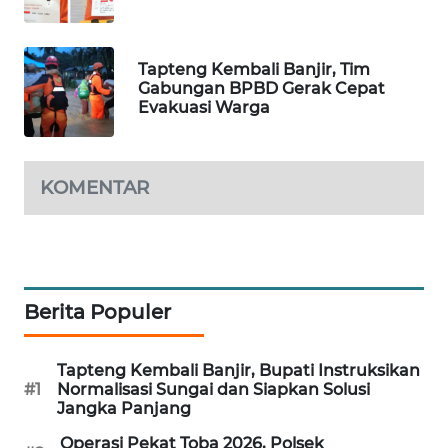
PORTAL
KONSUMEN
Tapteng Kembali Banjir, Tim
Gabungan BPBD Gerak Cepat
Evakuasi Warga
FORWAMKI
ALPERKLINAS
KOMENTAR
FORJASIDA
TAMBANG
NEWS
Berita Populer
SITUNGIR
Tapteng Kembali Banjir, Bupati Instruksikan
NEWS
#1
Normalisasi Sungai dan Siapkan Solusi
Jangka Panjang
SIDIKALANG
Operasi Pekat Toba 2026, Polsek
NEWS