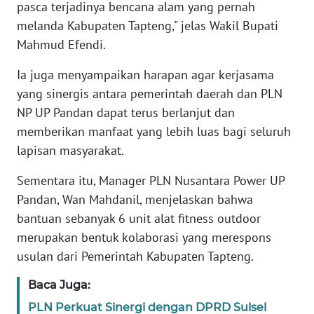
pasca terjadinya bencana alam yang pernah
melanda Kabupaten Tapteng," jelas Wakil Bupati
WN
Mahmud Efendi.
BABEL
Ia juga menyampaikan harapan agar kerjasama
WN
yang sinergis antara pemerintah daerah dan PLN
SUMBAR
NP UP Pandan dapat terus berlanjut dan
memberikan manfaat yang lebih luas bagi seluruh
WN
lapisan masyarakat.
SUMSEL
Sementara itu, Manager PLN Nusantara Power UP
WN
Pandan, Wan Mahdanil, menjelaskan bahwa
BENGKULU
bantuan sebanyak 6 unit alat fitness outdoor
merupakan bentuk kolaborasi yang merespons
WN
usulan dari Pemerintah Kabupaten Tapteng.
LAMPUNG
Baca Juga:
WN
PLN Perkuat Sinergi dengan DPRD Sulsel
JATENG