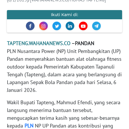
REDAKSI
Ikuti Kami di:
KARIR
DISCLAIMER
TAPTENG.WAHANANEWS.CO
–PANDAN
Wahana
PLN Nusantara Power (NP) Unit Pembangkitan (UP)
News
Pandan menyerahkan bantuan alat olahraga fitness
Regional
outdoor kepada Pemerintah Kabupaten Tapanuli
Tengah (Tapteng), dalam acara yang berlangsung di
WN
Lapangan Sepak Bola Pandan pada hari Selasa, 6
SUMUT
Januari 2026.
WN
Wakil Bupati Tapteng, Mahmud Efendi, yang secara
JAKARTA
langsung menerima bantuan tersebut,
mengucapkan terima kasih yang sebesar-besarnya
WN
kepada
PLN
NP UP Pandan atas kontribusi yang
JABAR