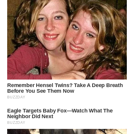
WN
INDRAMAYU
WN
KUNINGAN
WN
MAJALENGKA
WN
SUBANG
WN
SUKABUMI
WN
PURWAKARTA