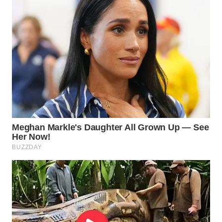
SURABAYA
WN
NATUNA
WN
BINTAN
WN
MANDALIKA
WN
LIKUPANG
WN
LABUANBAJO
WN
BORNEO