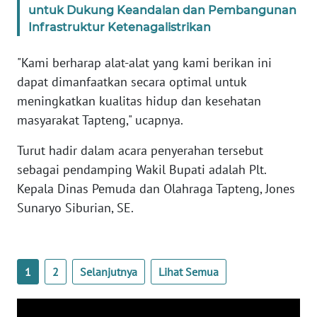
untuk Dukung Keandalan dan Pembangunan
Infrastruktur Ketenagalistrikan
WN
NUSANTARA
"Kami berharap alat-alat yang kami berikan ini
dapat dimanfaatkan secara optimal untuk
WN
meningkatkan kualitas hidup dan kesehatan
JOGJA
masyarakat Tapteng," ucapnya.
WN
Turut hadir dalam acara penyerahan tersebut
JATIM
sebagai pendamping Wakil Bupati adalah Plt.
Kepala Dinas Pemuda dan Olahraga Tapteng, Jones
WN
Sunaryo Siburian, SE.
BALI
WN
KALBAR
1
2
Selanjutnya
Lihat Semua
WN
KALTENG