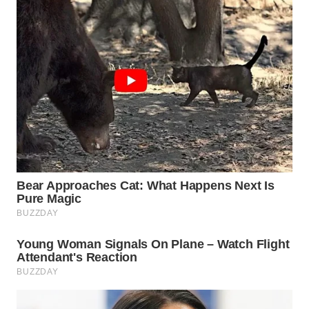
WN
PRIANGAN
TIMUR
WN
SEMARANG
WN
SOLO
WN
BOROBUDUR
WN
MADURA
WN