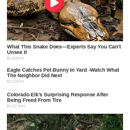
Wahana
Media
Group
WAHANA
NEWS
WAHANA
TANI
WAHANA
ADVOKAT
WAHANA
INFRASTRUKTUR
WAHANA
KONSUMEN