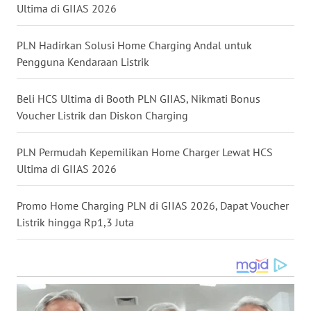
LANGKAT
Ultima di GIIAS 2026
WN
PLN Hadirkan Solusi Home Charging Andal untuk
TAPANULI
Pengguna Kendaraan Listrik
SELATAN
Beli HCS Ultima di Booth PLN GIIAS, Nikmati Bonus
WN
Voucher Listrik dan Diskon Charging
TANJUNG
LESUNG
PLN Permudah Kepemilikan Home Charger Lewat HCS
Ultima di GIIAS 2026
WN
KARO
Promo Home Charging PLN di GIIAS 2026, Dapat Voucher
Listrik hingga Rp1,3 Juta
WN
SIMALUNGUN
WN
LABUHANBATU