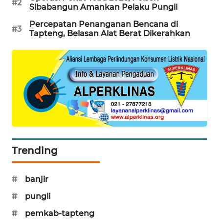
#2
Sibabangun Amankan Pelaku Pungli
Percepatan Penanganan Bencana di
SIBARAGAS
#3
Tapteng, Belasan Alat Berat Dikerahkan
NEWS
METRO
SIANTAR
NEWS
METRO
MEDAN
NEWS
Trending
METRO
JAKARTA
NEWS
#
banjir
#
pungli
KRT
NEWS
#
pemkab-tapteng