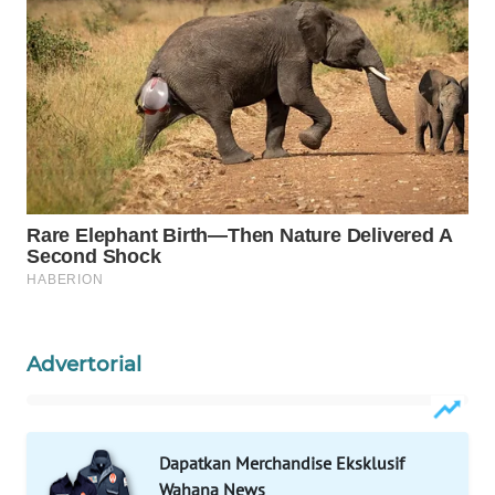
WAHANA
SPORT
WAHANA
UMKM
WAHANA
SELEB
WAHANA
PERSONA
Advertorial
WAHANA
OTOMOTIF
WAHANA
Dapatkan Merchandise Eksklusif
HEALTH
Wahana News