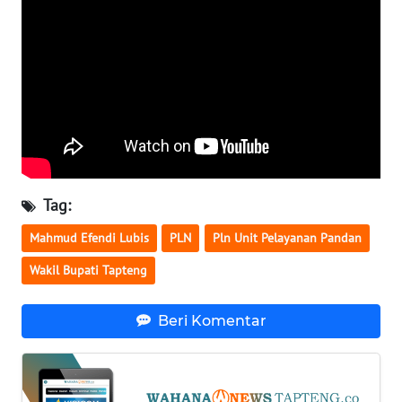
WN
KALTARA
WN
KALSEL
WN
KALTIM
Tag:
Mahmud Efendi Lubis
PLN
Pln Unit Pelayanan Pandan
WN
SULSEL
Wakil Bupati Tapteng
WN
Beri Komentar
GORONTALO
WN
SULUT