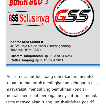
RIAU
WN
SERAMBI
WN
JAMBI
WN
SULTRA
WN
NTB
"Alat fitness outdoor yang diberikan ini memiliki
tujuan utama untuk meningkatkan kebugaran fisik
WN
SULTENG
masyarakat, mendukung pemulihan kondisi
mental, mencegah berbagai penyakit tidak menular,
WN
serta menyediakan ruang untuk aktivitas positif
SULBAR