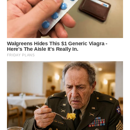
BEKASI
WN
BOGOR
WN
DEPOK
WN
TAPANULI
UTARA
WN
SAMOSIR
WN
PADANG
LAWAS