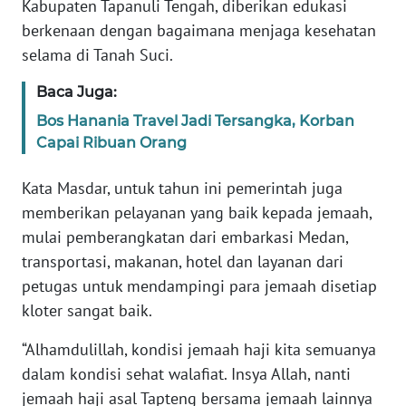
RIAU
Kabupaten Tapanuli Tengah, diberikan edukasi
berkenaan dengan bagaimana menjaga kesehatan
WN
selama di Tanah Suci.
SERAMBI
Baca Juga:
WN
Bos Hanania Travel Jadi Tersangka, Korban
JAMBI
Capai Ribuan Orang
WN
Kata Masdar, untuk tahun ini pemerintah juga
SULTRA
memberikan pelayanan yang baik kepada jemaah,
mulai pemberangkatan dari embarkasi Medan,
WN
transportasi, makanan, hotel dan layanan dari
NTB
petugas untuk mendampingi para jemaah disetiap
kloter sangat baik.
WN
SULTENG
“Alhamdulillah, kondisi jemaah haji kita semuanya
dalam kondisi sehat walafiat. Insya Allah, nanti
WN
jemaah haji asal Tapteng bersama jemaah lainnya
SULBAR