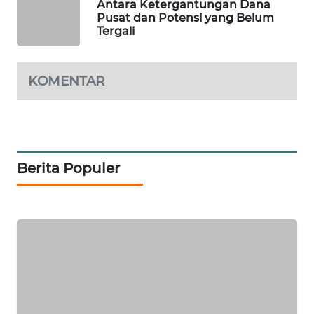
Antara Ketergantungan Dana
Pusat dan Potensi yang Belum
PORTAL
Tergali
KONSUMEN
KOMENTAR
FORWAMKI
ALPERKLINAS
FORJASIDA
Berita Populer
TAMBANG
NEWS
SITUNGIR
NEWS
SIDIKALANG
NEWS