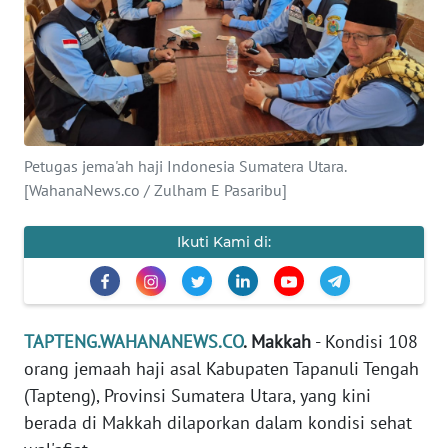
Informasi
INDEKS
BERITA
KONTAK
Petugas jema'ah haji Indonesia Sumatera Utara.
KAMI
[WahanaNews.co / Zulham E Pasaribu]
INFO
Ikuti Kami di:
IKLAN
TENTANG
KAMI
TAPTENG.WAHANANEWS.CO
. Makkah
- Kondisi 108
orang jemaah haji asal Kabupaten Tapanuli Tengah
PEDOMAN
MEDIA
(Tapteng), Provinsi Sumatera Utara, yang kini
SIBER
berada di Makkah dilaporkan dalam kondisi sehat