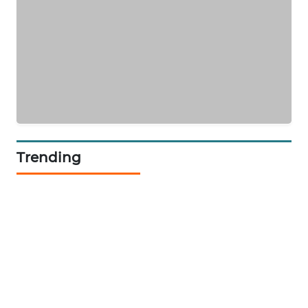
SIBARAGAS
NEWS
METRO
SIANTAR
NEWS
METRO
Trending
MEDAN
NEWS
METRO
JAKARTA
NEWS
KRT
NEWS