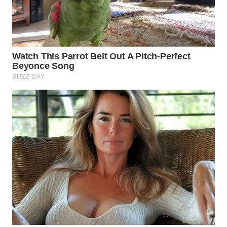
WN
INDRAMAYU
WN
KUNINGAN
WN
MAJALENGKA
WN
SUBANG
WN
SUKABUMI
WN
PURWAKARTA