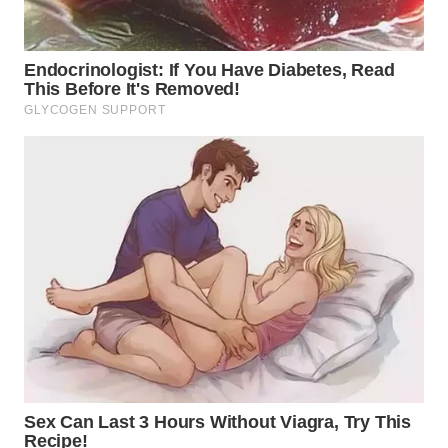
LANGKAT
WN
TAPANULI
SELATAN
WN
TANJUNG
LESUNG
WN
KARO
WN
SIMALUNGUN
WN
LABUHANBATU