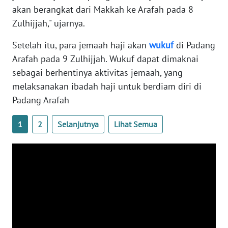
akan berangkat dari Makkah ke Arafah pada 8
Zulhijjah," ujarnya.
WN
BABEL
Setelah itu, para jemaah haji akan
wukuf
di Padang
Arafah pada 9 Zulhijjah. Wukuf dapat dimaknai
WN
sebagai berhentinya aktivitas jemaah, yang
SUMBAR
melaksanakan ibadah haji untuk berdiam diri di
Padang Arafah
WN
SUMSEL
1
2
Selanjutnya
Lihat Semua
WN
BENGKULU
WN
LAMPUNG
WN
JATENG