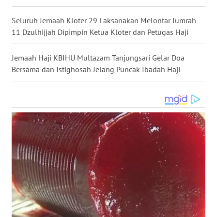
WN
Seluruh Jemaah Kloter 29 Laksanakan Melontar Jumrah
MALUKU
11 Dzulhijjah Dipimpin Ketua Kloter dan Petugas Haji
WN
Jemaah Haji KBIHU Multazam Tanjungsari Gelar Doa
MALUT
Bersama dan Istighosah Jelang Puncak Ibadah Haji
WN
DAIRI
WN
DANAU
TOBA
WN
NIAS
WN