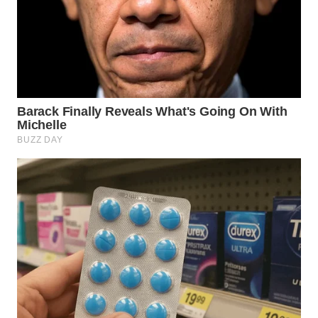
WAHANA
LISTRIK
WAHANA
TRAVEL
WAHANA
TV
WAHANANEWS
ID
WAHANANEWS
CO ID
WAHANANEWS
NET