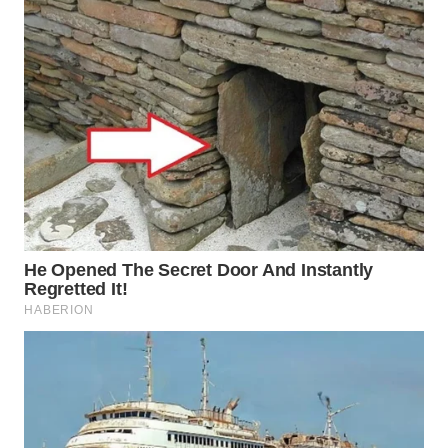
SURABAYA
WN
NATUNA
WN
BINTAN
WN
MANDALIKA
WN
LIKUPANG
WN
LABUANBAJO
WN
BORNEO