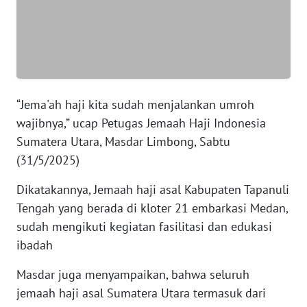
WN
BANTEN
WN
NTT
“Jema'ah haji kita sudah menjalankan umroh
wajibnya,” ucap Petugas Jemaah Haji Indonesia
WN
Sumatera Utara, Masdar Limbong, Sabtu
KEPRI
(31/5/2025)
WN
Dikatakannya, Jemaah haji asal Kabupaten Tapanuli
PAPUA
Tengah yang berada di kloter 21 embarkasi Medan,
sudah mengikuti kegiatan fasilitasi dan edukasi
WN
ibadah
PAPUA
BARAT
Masdar juga menyampaikan, bahwa seluruh
jemaah haji asal Sumatera Utara termasuk dari
WN