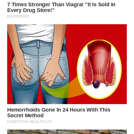
WN
PRIANGAN
TIMUR
WN
SEMARANG
WN
SOLO
WN
BOROBUDUR
WN
MADURA
WN