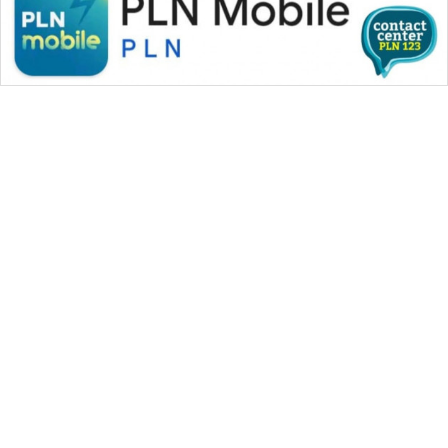
WAHANA MEDIA GROUP
|
|
|
WAHANA NEWS co
WAHANA TANI
WAHANA ADVOKAT
|
|
WAHANA INFRASTRUKTUR
WAHANA KONSUMEN
|
|
|
WAHANA LISTRIK
WAHANA TRAVEL
WAHANA TV
|
|
|
WAHANANEWS id
WAHANANEWS CO ID
WAHANANEWS NET
|
|
|
WAHANA SPORT ID
Wahana UMKM
Wahana Seleb