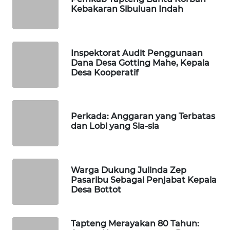
ID
Kebakaran Sibuluan Indah
MAWAKA
ID
Inspektorat Audit Penggunaan
Dana Desa Gotting Mahe, Kepala
MARTABAT
Desa Kooperatif
NET
PLN
WATCH
Perkada: Anggaran yang Terbatas
dan Lobi yang Sia-sia
MKLI
Warga Dukung Julinda Zep
LPKKI
Pasaribu Sebagai Penjabat Kepala
Desa Bottot
LKKI
Tapteng Merayakan 80 Tahun:
KOPEKLIN