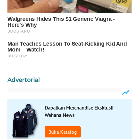
WAHANA
SPORT
WAHANA
UMKM
WAHANA
SELEB
Advertorial
WAHANA
PERSONA
WAHANA
Dapatkan Merchandise Eksklusif
OTOMOTIF
Wahana News
WAHANA
Buka Katalog
HEALTH