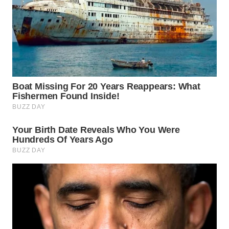
Wahana
Media
Group
WAHANA
NEWS
WAHANA
TANI
WAHANA
ADVOKAT
WAHANA
INFRASTRUKTUR
WAHANA
KONSUMEN