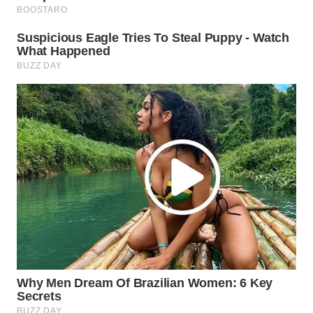
WN
TAPANULI
TENGAH
WN DELI
SERDANG
WN
TEBING
TINGGI
WN
PAKPAK
WN
KARAWANG
WN