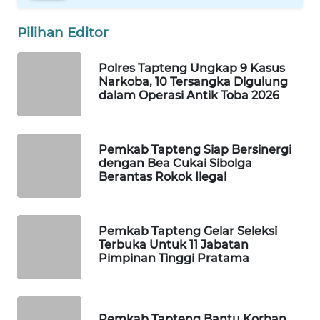
Pilihan Editor
WAHANA
DESA
WISATA
Polres Tapteng Ungkap 9 Kasus
Narkoba, 10 Tersangka Digulung
dalam Operasi Antik Toba 2026
LAPAK
WAHANA
Pemkab Tapteng Siap Bersinergi
Wahana
dengan Bea Cukai Sibolga
Network
Berantas Rokok Ilegal
KONSUMEN
LISTRIK
Pemkab Tapteng Gelar Seleksi
Terbuka Untuk 11 Jabatan
MASYARAKAT
Pimpinan Tinggi Pratama
KELISTRIKAN
WALINKI
Pemkab Tapteng Bantu Korban