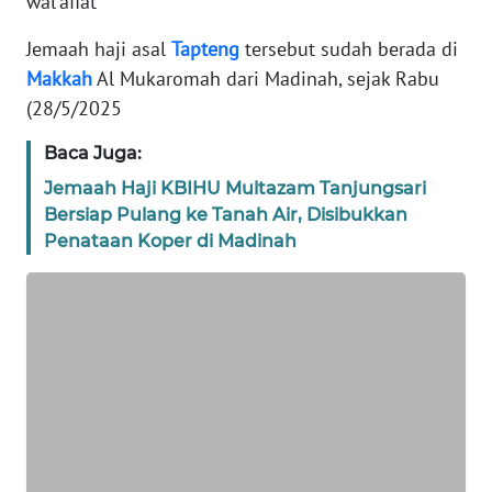
wal'afiat
REDAKSI
Jemaah haji asal
Tapteng
tersebut sudah berada di
Makkah
Al Mukaromah dari Madinah, sejak Rabu
KARIR
(28/5/2025
DISCLAIMER
Baca Juga:
Jemaah Haji KBIHU Multazam Tanjungsari
Wahana
News
Bersiap Pulang ke Tanah Air, Disibukkan
Regional
Penataan Koper di Madinah
WN
SUMUT
WN
JAKARTA
WN
JABAR