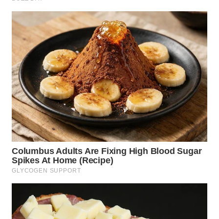
BEKASI
WN
BOGOR
WN
DEPOK
WN
TAPANULI
UTARA
WN
SAMOSIR
WN
PADANG
LAWAS