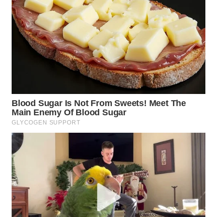
WN
SUMEDANG
WN
CIANJUR
WN
KEPULAUAN
SERIBU
WN
TANGERANG
WN
BINJAI
WN
CIREBON