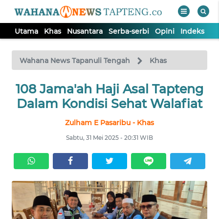
Utama
Khas
Nusantara
Serba-serbi
Opini
Indeks
WAHANA
Tutup
TV
Wahana News Tapanuli Tengah
Khas
108 Jama'ah Haji Asal Tapteng
UTAMA
Dalam Kondisi Sehat Walafiat
KHAS
Zulham E Pasaribu - Khas
Sabtu, 31 Mei 2025 - 20:31 WIB
NUSANTARA
SERBA-
SERBI
OPINI