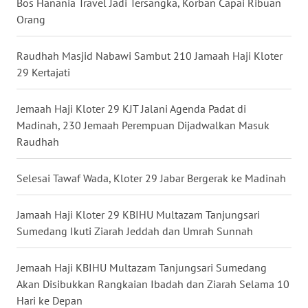
Bos Hanania Travel Jadi Tersangka, Korban Capai Ribuan
Orang
WN
KALTARA
Raudhah Masjid Nabawi Sambut 210 Jamaah Haji Kloter
29 Kertajati
WN
KALSEL
Jemaah Haji Kloter 29 KJT Jalani Agenda Padat di
Madinah, 230 Jemaah Perempuan Dijadwalkan Masuk
WN
Raudhah
KALTIM
Selesai Tawaf Wada, Kloter 29 Jabar Bergerak ke Madinah
WN
SULSEL
Jamaah Haji Kloter 29 KBIHU Multazam Tanjungsari
Sumedang Ikuti Ziarah Jeddah dan Umrah Sunnah
WN
GORONTALO
Jemaah Haji KBIHU Multazam Tanjungsari Sumedang
Akan Disibukkan Rangkaian Ibadah dan Ziarah Selama 10
WN
SULUT
Hari ke Depan