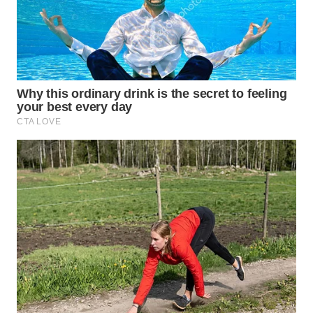
WAHANA
SPORT
WAHANA
UMKM
WAHANA
SELEB
WAHANA
PERSONA
WAHANA
OTOMOTIF
WAHANA
HEALTH