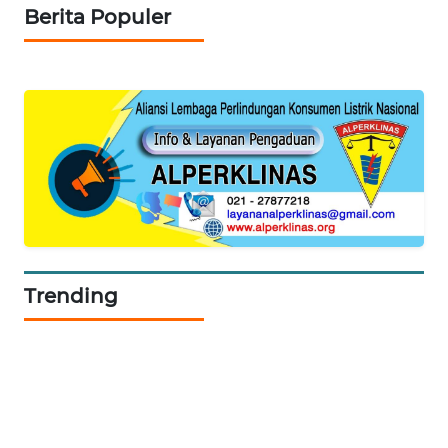
Berita Populer
KARING
NEWS
JURNAL
MARITIM
HUMBANG
NEWS
GARONGGANG
NEWS
Trending
FISUELRI
ID
ENERGI
NEWS