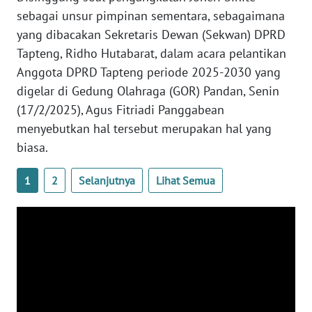
sebagai unsur pimpinan sementara, sebagaimana
yang dibacakan Sekretaris Dewan (Sekwan) DPRD
WN
NUSANTARA
Tapteng, Ridho Hutabarat, dalam acara pelantikan
Anggota DPRD Tapteng periode 2025-2030 yang
WN
digelar di Gedung Olahraga (GOR) Pandan, Senin
JOGJA
(17/2/2025), Agus Fitriadi Panggabean
menyebutkan hal tersebut merupakan hal yang
WN
biasa.
JATIM
1
2
Selanjutnya
Lihat Semua
WN
BALI
WN
KALBAR
WN
KALTENG