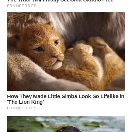
Wahana
Media
Group
WAHANA
NEWS
WAHANA
TANI
WAHANA
ADVOKAT
WAHANA
INFRASTRUKTUR
WAHANA
KONSUMEN