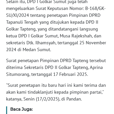
Selain itu, DPD I Golkar Sumut juga telah
RIAU
mengeluarkan Surat Keputusan Nomor: B-168/GK-
WN
SU/XI/2024 tentang penetapan Pimpinan DPRD
SERAMBI
Tapanuli Tengah yang ditujukan kepada DPD II
Golkar Tapteng, yang ditandatangani langsung
WN
ketua DPD I Golkar Sumut, Musa Rajekshah, dan
JAMBI
sekretaris Dtk. Ilhamsyah, tertanggal 25 November
2024 di Medan Sumut.
WN
SULTRA
Surat penetapan Pimpinan DPRD Tapteng tersebut
diterima Sekretaris DPD II Golkar Tapteng, Aprina
WN
Situmorang, tertanggal 17 Februari 2025.
NTB
"Surat penetapan itu baru hari ini kami terima dan
WN
akan kami tindaklanjuti kepada pimpinan partai,"
SULTENG
katanya, Senin (17/2/2025), di Pandan.
WN
Baca Juga:
SULBAR