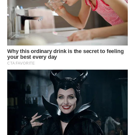
WN
TAPANULI
TENGAH
WN DELI
SERDANG
WN
TEBING
TINGGI
WN
PAKPAK
WN
KARAWANG
WN