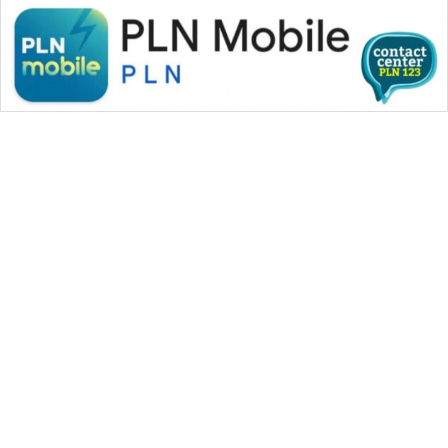
WAHANA MEDIA GROUP
|
|
|
WAHANA NEWS co
WAHANA TANI
WAHANA ADVOKAT
|
|
WAHANA INFRASTRUKTUR
WAHANA KONSUMEN
|
|
|
WAHANA LISTRIK
WAHANA TRAVEL
WAHANA TV
|
|
|
WAHANANEWS id
WAHANANEWS CO ID
WAHANANEWS NET