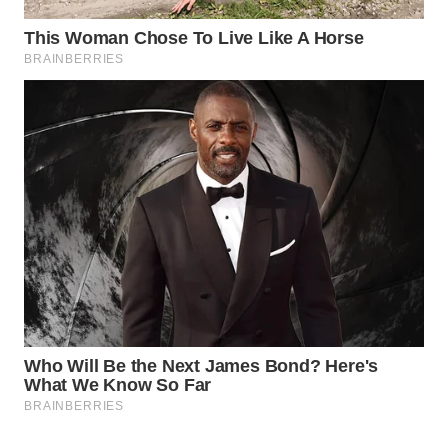
WAHANA
DESA
WISATA
LAPAK
WAHANA
Wahana
Network
KONSUMEN
LISTRIK
MASYARAKAT
KELISTRIKAN
WALINKI