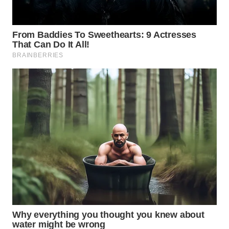
BEKASI
WN
BOGOR
WN
DEPOK
WN
TAPANULI
UTARA
WN
SAMOSIR
WN
PADANG
LAWAS