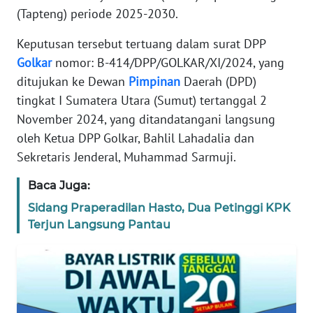
(Tapteng) periode 2025-2030.
REDAKSI
Keputusan tersebut tertuang dalam surat DPP
KARIR
Golkar
nomor: B-414/DPP/GOLKAR/XI/2024, yang
ditujukan ke Dewan
Pimpinan
Daerah (DPD)
DISCLAIMER
tingkat I Sumatera Utara (Sumut) tertanggal 2
November 2024, yang ditandatangani langsung
Wahana
News
oleh Ketua DPP Golkar, Bahlil Lahadalia dan
Regional
Sekretaris Jenderal, Muhammad Sarmuji.
Baca Juga:
WN
SUMUT
Sidang Praperadilan Hasto, Dua Petinggi KPK
Terjun Langsung Pantau
WN
JAKARTA
WN
JABAR