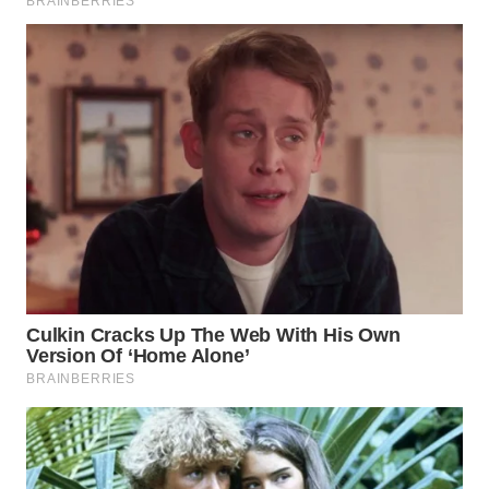
WN
INDRAMAYU
WN
KUNINGAN
WN
MAJALENGKA
WN
SUBANG
WN
SUKABUMI
WN
PURWAKARTA