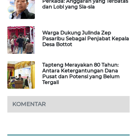
Perkada: Anggaran yang Terbatas
dan Lobi yang Sia-sia
SIBARAGAS
NEWS
Warga Dukung Julinda Zep
METRO
Pasaribu Sebagai Penjabat Kepala
SIANTAR
Desa Bottot
NEWS
Tapteng Merayakan 80 Tahun:
METRO
Antara Ketergantungan Dana
MEDAN
Pusat dan Potensi yang Belum
NEWS
Tergali
METRO
JAKARTA
KOMENTAR
NEWS
KRT
NEWS