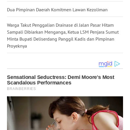
LANGKAT
Dua Pimpinan Daerah Komitmen Lawan Kezoliman
WN
TAPANULI
Warga Takut Penggalian Drainase di Jalan Pasar Hitam
SELATAN
Sampali Dibiarkan Menganga, Ketua LSM Penjara Sumut
Minta Bupati Deliserdang Panggil Kadis dan Pimpinan
WN
Proyeknya
TANJUNG
LESUNG
WN
KARO
WN
SIMALUNGUN
WN
LABUHANBATU