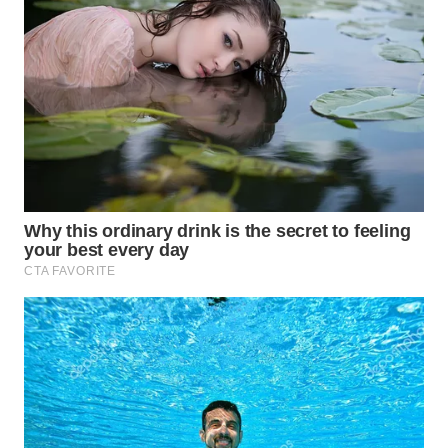
WAHANA
LISTRIK
WAHANA
TRAVEL
WAHANA
TV
WAHANANEWS
ID
WAHANANEWS
CO ID
WAHANANEWS
NET