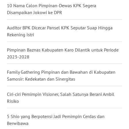
10 Nama Calon Pimpinan-Dewas KPK Segera
WN
Disampaikan Jokowi ke DPR
MALUKU
Auditor BPK Dicecar Pansel KPK Seputar Suap Hingga
WN
Rekening Istri
MALUT
Pimpinan Baznas Kabupaten Karo Dilantik untuk Periode
WN
2023-2028
DAIRI
Family Gathering Pimpinan dan Bawahan di Kabupaten
WN
Samosir: Kedekatan dan Sinergitas
DANAU
TOBA
Ciri-ciri Pemimpin Visioner, Salah Satunya Berani Ambil
Risiko
WN
NIAS
5 Shio yang Berpotensi Jadi Pemimpin Cerdas dan
Berwibawa
WN