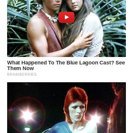
WN
PRIANGAN
TIMUR
WN
SEMARANG
WN
SOLO
WN
BOROBUDUR
WN
MADURA
WN