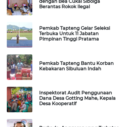
dengan Bea Cukai Sibolga
Berantas Rokok Ilegal
PORTAL
KONSUMEN
Pemkab Tapteng Gelar Seleksi
FORWAMKI
Terbuka Untuk 11 Jabatan
Pimpinan Tinggi Pratama
ALPERKLINAS
Pemkab Tapteng Bantu Korban
FORJASIDA
Kebakaran Sibuluan Indah
TAMBANG
NEWS
Inspektorat Audit Penggunaan
Dana Desa Gotting Mahe, Kepala
SITUNGIR
Desa Kooperatif
NEWS
SIDIKALANG
NEWS