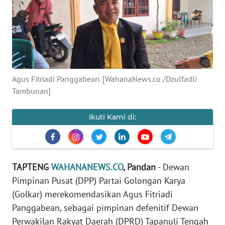
Informasi
INDEKS
BERITA
KONTAK
Agus Fitriadi Panggabean. [WahanaNews.co /Dzulfadli
KAMI
Tambunan]
INFO
Ikuti Kami di:
IKLAN
TENTANG
KAMI
TAPTENG
WAHANANEWS.CO
, Pandan
- Dewan
Pimpinan Pusat (DPP) Partai Golongan Karya
PEDOMAN
(Golkar) merekomendasikan Agus Fitriadi
MEDIA
Panggabean, sebagai pimpinan defenitif Dewan
SIBER
Perwakilan Rakyat Daerah (DPRD) Tapanuli Tengah