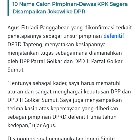
10 Nama Calon Pimpinan-Dewas KPK Segera
Disampaikan Jokowi ke DPR
WN
BABEL
Agus Fitriadi Panggabean yang dikonfirmasi terkait
penetapannya sebagai unsur pimpinan
defenitif
WN
DPRD Tapteng, menyatakan kesiapannya
SUMBAR
menjalankan tugas sebagaimana diamanahkan
oleh DPP Partai Golkar dan DPD II Partai Golkar
WN
Sumut.
SUMSEL
"Tentunya sebagai kader, saya harus mematuhi
WN
aturan dan sangat menghargai keputusan DPP dan
BENGKULU
DPD II Golkar Sumut. Saya juga menyampaikan
terima kasih atas kepercayaan yang diberikan
WN
LAMPUNG
sebagai pimpinan DPRD defenitif lima tahun
kedepan," ujar Agus.
WN
Disinggung soal pengangkatan Joneri Sihite
JATENG