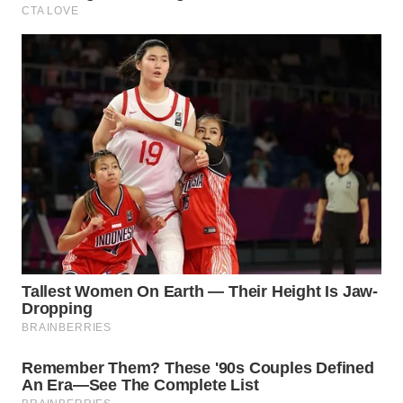
WN
SUMEDANG
WN
CIANJUR
WN
KEPULAUAN
SERIBU
WN
TANGERANG
WN
BINJAI
WN
CIREBON