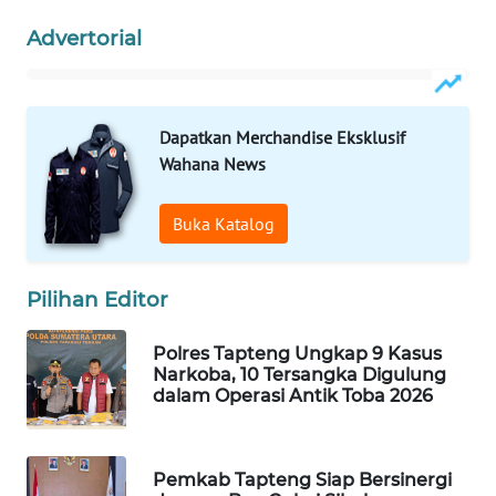
ID
Advertorial
MAWAKA
ID
Dapatkan Merchandise Eksklusif
MARTABAT
Wahana News
NET
Buka Katalog
PLN
WATCH
Pilihan Editor
MKLI
Polres Tapteng Ungkap 9 Kasus
LPKKI
Narkoba, 10 Tersangka Digulung
dalam Operasi Antik Toba 2026
LKKI
Pemkab Tapteng Siap Bersinergi
KOPEKLIN