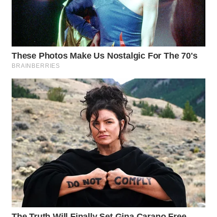
SURABAYA
WN
NATUNA
WN
BINTAN
WN
MANDALIKA
WN
LIKUPANG
WN
LABUANBAJO
WN
BORNEO