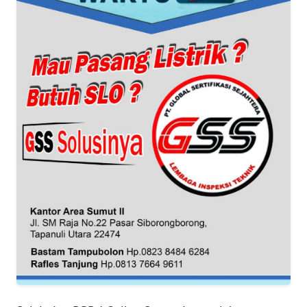
WN
BANTEN
WN
NTT
WN
KEPRI
WN
PAPUA
WN
PAPUA
BARAT
WN