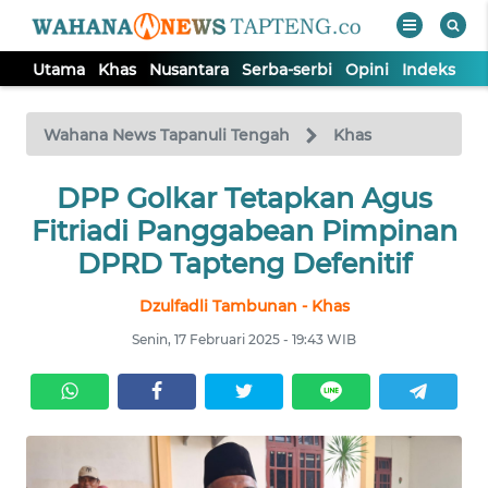
Utama
Khas
Nusantara
Serba-serbi
Opini
Indeks
WAHANA
Tutup
TV
Wahana News Tapanuli Tengah
Khas
DPP Golkar Tetapkan Agus
UTAMA
Fitriadi Panggabean Pimpinan
KHAS
DPRD Tapteng Defenitif
Dzulfadli Tambunan - Khas
NUSANTARA
Senin, 17 Februari 2025 - 19:43 WIB
SERBA-
SERBI
OPINI