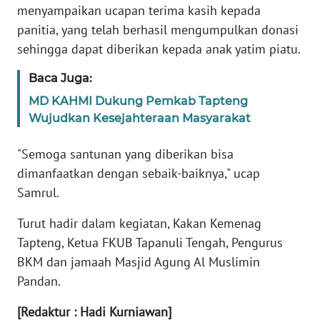
menyampaikan ucapan terima kasih kepada
panitia, yang telah berhasil mengumpulkan donasi
WN
sehingga dapat diberikan kepada anak yatim piatu.
BABEL
Baca Juga:
WN
MD KAHMI Dukung Pemkab Tapteng
SUMBAR
Wujudkan Kesejahteraan Masyarakat
WN
"Semoga santunan yang diberikan bisa
SUMSEL
dimanfaatkan dengan sebaik-baiknya," ucap
Samrul.
WN
BENGKULU
Turut hadir dalam kegiatan, Kakan Kemenag
Tapteng, Ketua FKUB Tapanuli Tengah, Pengurus
WN
BKM dan jamaah Masjid Agung Al Muslimin
LAMPUNG
Pandan.
WN
[Redaktur : Hadi Kurniawan]
JATENG