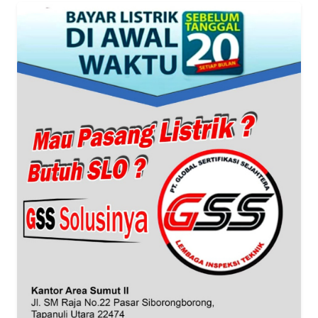
WN
BANTEN
WN
NTT
WN
KEPRI
WN
PAPUA
WN
PAPUA
BARAT
WN