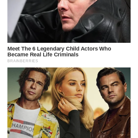
WAHANA
SPORT
WAHANA
UMKM
WAHANA
SELEB
WAHANA
PERSONA
WAHANA
OTOMOTIF
WAHANA
HEALTH