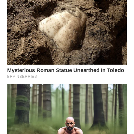
WN
PRIANGAN
TIMUR
WN
SEMARANG
WN
SOLO
WN
BOROBUDUR
WN
MADURA
WN