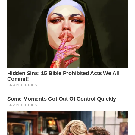
LANGKAT
WN
TAPANULI
SELATAN
WN
TANJUNG
LESUNG
WN
KARO
WN
SIMALUNGUN
WN
LABUHANBATU