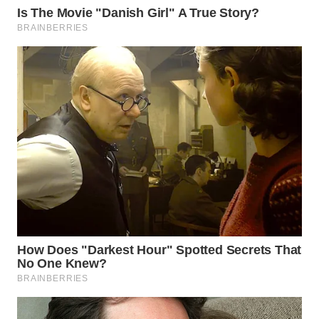
Wahana
Media
Group
WAHANA
NEWS
WAHANA
TANI
WAHANA
ADVOKAT
WAHANA
INFRASTRUKTUR
WAHANA
KONSUMEN