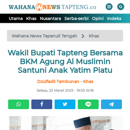
Utama
Khas
Nusantara
Serba-serbi
Opini
Indeks
WAHANA
Tutup
TV
Wahana News Tapanuli Tengah
Khas
Wakil Bupati Tapteng Bersama
UTAMA
BKM Agung Al Muslimin
KHAS
Santuni Anak Yatim Piatu
Dzulfadli Tambunan - Khas
NUSANTARA
Selasa, 25 Maret 2025 - 19:05 WIB
SERBA-
SERBI
OPINI