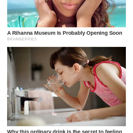
BEKASI
WN
BOGOR
WN
DEPOK
WN
TAPANULI
UTARA
WN
SAMOSIR
WN
PADANG
LAWAS