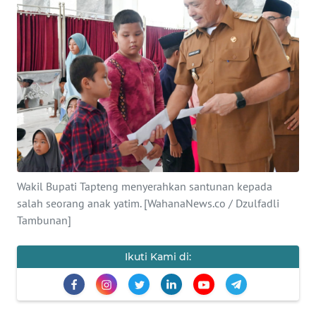
Informasi
INDEKS
BERITA
KONTAK
KAMI
INFO
IKLAN
Wakil Bupati Tapteng menyerahkan santunan kepada
salah seorang anak yatim. [WahanaNews.co / Dzulfadli
TENTANG
Tambunan]
KAMI
Ikuti Kami di:
PEDOMAN
MEDIA
SIBER