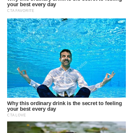
WN
SUMEDANG
WN
CIANJUR
WN
KEPULAUAN
SERIBU
WN
TANGERANG
WN
BINJAI
WN
CIREBON