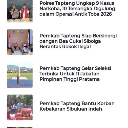
ID
Polres Tapteng Ungkap 9 Kasus
Narkoba, 10 Tersangka Digulung
dalam Operasi Antik Toba 2026
MAWAKA
ID
Pemkab Tapteng Siap Bersinergi
MARTABAT
dengan Bea Cukai Sibolga
NET
Berantas Rokok Ilegal
PLN
WATCH
Pemkab Tapteng Gelar Seleksi
Terbuka Untuk 11 Jabatan
Pimpinan Tinggi Pratama
MKLI
LPKKI
Pemkab Tapteng Bantu Korban
Kebakaran Sibuluan Indah
LKKI
KOPEKLIN