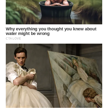
SURABAYA
WN
NATUNA
WN
BINTAN
WN
MANDALIKA
WN
LIKUPANG
WN
LABUANBAJO
WN
BORNEO