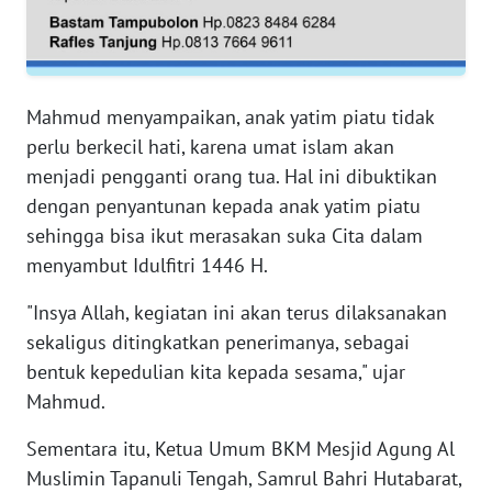
RIAU
WN
SERAMBI
Mahmud menyampaikan, anak yatim piatu tidak
WN
perlu berkecil hati, karena umat islam akan
JAMBI
menjadi pengganti orang tua. Hal ini dibuktikan
dengan penyantunan kepada anak yatim piatu
WN
sehingga bisa ikut merasakan suka Cita dalam
SULTRA
menyambut Idulfitri 1446 H.
WN
"Insya Allah, kegiatan ini akan terus dilaksanakan
NTB
sekaligus ditingkatkan penerimanya, sebagai
bentuk kepedulian kita kepada sesama," ujar
WN
Mahmud.
SULTENG
Sementara itu, Ketua Umum BKM Mesjid Agung Al
WN
Muslimin Tapanuli Tengah, Samrul Bahri Hutabarat,
SULBAR