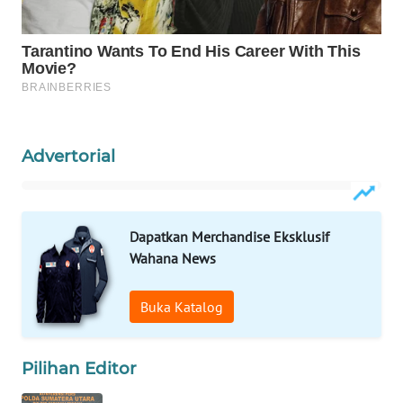
WAHANA
DESA
WISATA
LAPAK
WAHANA
Advertorial
Wahana
Network
Dapatkan Merchandise Eksklusif
KONSUMEN
Wahana News
LISTRIK
Buka Katalog
MASYARAKAT
KELISTRIKAN
Pilihan Editor
WALINKI