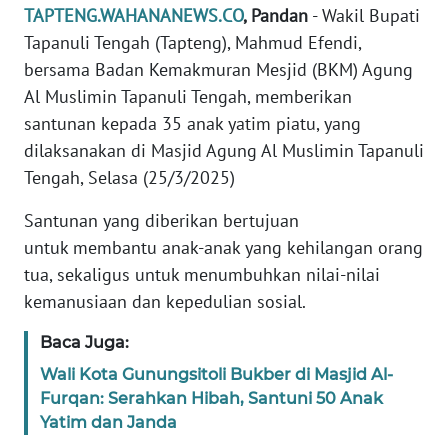
TAPTENG.WAHANANEWS.CO
, Pandan
- Wakil Bupati
REDAKSI
Tapanuli Tengah (Tapteng), Mahmud Efendi,
bersama Badan Kemakmuran Mesjid (BKM) Agung
KARIR
Al Muslimin Tapanuli Tengah, memberikan
santunan kepada 35 anak yatim piatu, yang
DISCLAIMER
dilaksanakan di Masjid Agung Al Muslimin Tapanuli
Wahana
Tengah, Selasa (25/3/2025)
News
Regional
Santunan yang diberikan bertujuan
untuk membantu anak-anak yang kehilangan orang
WN
tua, sekaligus untuk menumbuhkan nilai-nilai
SUMUT
kemanusiaan dan kepedulian sosial.
WN
Baca Juga:
JAKARTA
Wali Kota Gunungsitoli Bukber di Masjid Al-
Furqan: Serahkan Hibah, Santuni 50 Anak
WN
Yatim dan Janda
JABAR