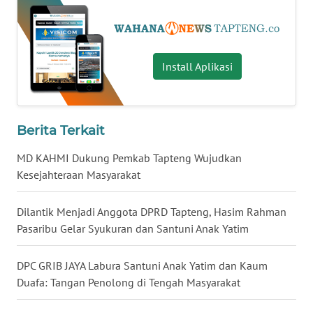
WN
KALTARA
Install Aplikasi
WN
KALSEL
Berita Terkait
WN
KALTIM
MD KAHMI Dukung Pemkab Tapteng Wujudkan
Kesejahteraan Masyarakat
WN
SULSEL
Dilantik Menjadi Anggota DPRD Tapteng, Hasim Rahman
Pasaribu Gelar Syukuran dan Santuni Anak Yatim
WN
GORONTALO
DPC GRIB JAYA Labura Santuni Anak Yatim dan Kaum
Duafa: Tangan Penolong di Tengah Masyarakat
WN
SULUT