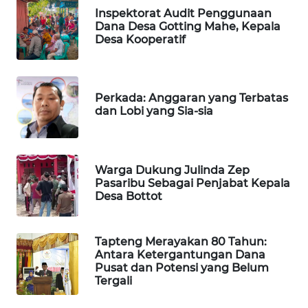
Inspektorat Audit Penggunaan
Dana Desa Gotting Mahe, Kepala
PORTAL
Desa Kooperatif
KONSUMEN
FORWAMKI
Perkada: Anggaran yang Terbatas
dan Lobi yang Sia-sia
ALPERKLINAS
FORJASIDA
Warga Dukung Julinda Zep
Pasaribu Sebagai Penjabat Kepala
TAMBANG
Desa Bottot
NEWS
SITUNGIR
Tapteng Merayakan 80 Tahun:
Antara Ketergantungan Dana
NEWS
Pusat dan Potensi yang Belum
Tergali
SIDIKALANG
NEWS