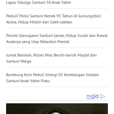
Lapas Sibolga Santuni 50 Anak Yatim
WN
Peduli! Polisi Santuni Nenek 95 Tahun di Gunungsitoli
MALUKU
Alo'oa, Hidup Miskin dan Sakit-sakitan
WN
MALUT
Polsek Idanogawo Santuni Janda, Hidup Susah dan Rawat
Anaknya yang Idap Retardasi Mental
WN
DAIRI
Jumat Barokah, Polres Nias Bersih-bersih Masjid dan
Santuni Warga
WN
DANAU
Bumbung Koin Peduli Sinergi 03 Kembangan Selatan
TOBA
Santuni Anak Yatim Piatu
WN
NIAS
WN