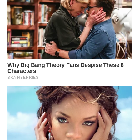
WN
TAPANULI
TENGAH
WN DELI
SERDANG
WN
TEBING
TINGGI
WN
PAKPAK
WN
KARAWANG
WN