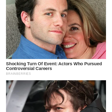
WAHANA
LISTRIK
WAHANA
TRAVEL
WAHANA
TV
WAHANANEWS
ID
WAHANANEWS
CO ID
WAHANANEWS
NET