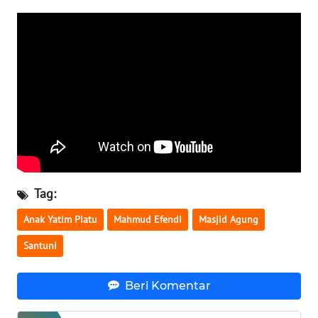
WN
NUSANTARA
WN
JOGJA
WN
JATIM
WN
Tag:
BALI
Anak Yatim Piatu
Mahmud Efendi
Masjid Agung
WN
Santuni
KALBAR
Beri Komentar
WN
KALTENG