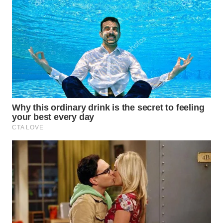
Wahana
Media
Group
WAHANA
NEWS
WAHANA
TANI
WAHANA
ADVOKAT
WAHANA
INFRASTRUKTUR
WAHANA
KONSUMEN