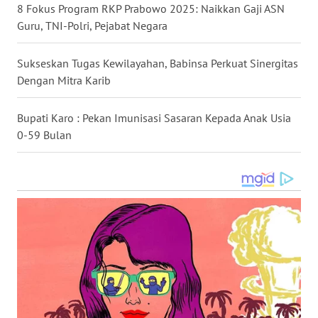
8 Fokus Program RKP Prabowo 2025: Naikkan Gaji ASN
Guru, TNI-Polri, Pejabat Negara
WN
MALUKU
Sukseskan Tugas Kewilayahan, Babinsa Perkuat Sinergitas
Dengan Mitra Karib
WN
MALUT
Bupati Karo : Pekan Imunisasi Sasaran Kepada Anak Usia
WN
0-59 Bulan
DAIRI
WN
DANAU
TOBA
WN
NIAS
WN