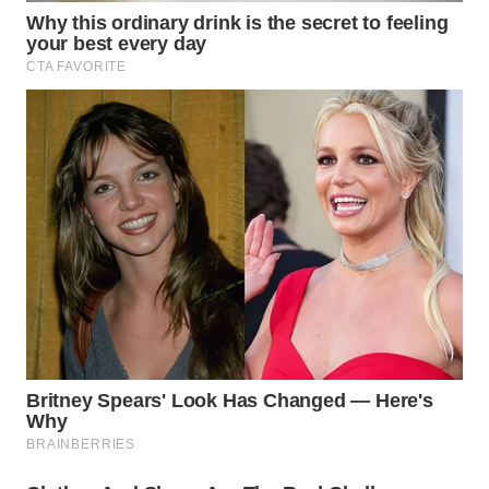
WN
TAPANULI
TENGAH
WN DELI
SERDANG
WN
TEBING
TINGGI
WN
PAKPAK
WN
KARAWANG
WN