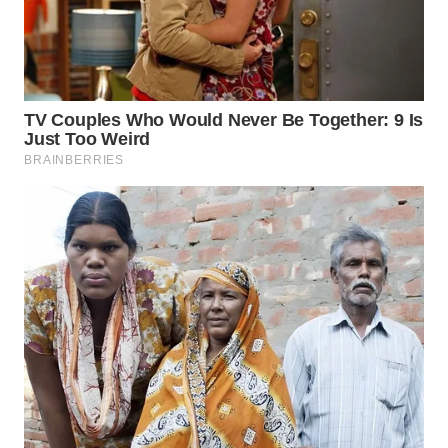
WAHANA
LISTRIK
WAHANA
TRAVEL
WAHANA
TV
WAHANANEWS
ID
WAHANANEWS
CO ID
WAHANANEWS
NET