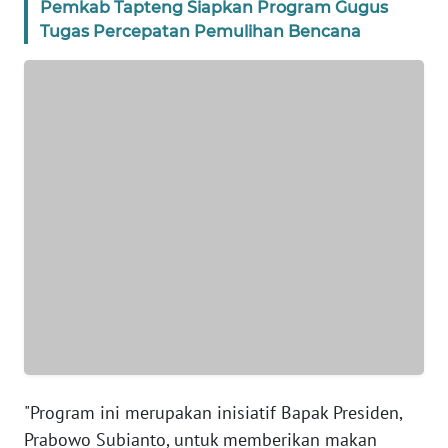
Pemkab Tapteng Siapkan Program Gugus
Tugas Percepatan Pemulihan Bencana
WN
BANTEN
WN
NTT
WN
KEPRI
WN
PAPUA
WN
PAPUA
BARAT
"Program ini merupakan inisiatif Bapak Presiden,
WN
Prabowo Subianto, untuk memberikan makan