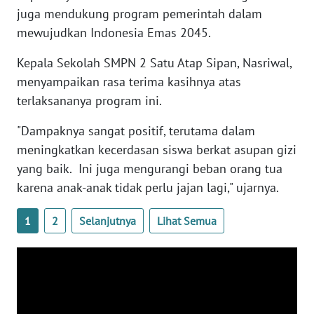
juga mendukung program pemerintah dalam
mewujudkan Indonesia Emas 2045.
WN
BABEL
Kepala Sekolah SMPN 2 Satu Atap Sipan, Nasriwal,
menyampaikan rasa terima kasihnya atas
WN
terlaksananya program ini.
SUMBAR
"Dampaknya sangat positif, terutama dalam
WN
meningkatkan kecerdasan siswa berkat asupan gizi
SUMSEL
yang baik. Ini juga mengurangi beban orang tua
karena anak-anak tidak perlu jajan lagi," ujarnya.
WN
BENGKULU
1
2
Selanjutnya
Lihat Semua
WN
LAMPUNG
WN
JATENG