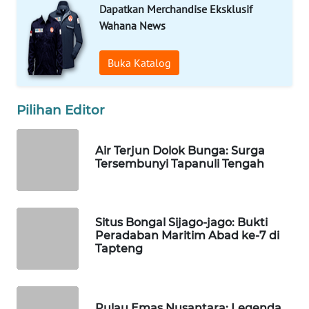
ID
Dapatkan Merchandise Eksklusif
Wahana News
MAWAKA
ID
Buka Katalog
MARTABAT
NET
Pilihan Editor
PLN
Air Terjun Dolok Bunga: Surga
WATCH
Tersembunyi Tapanuli Tengah
MKLI
Situs Bongal Sijago-jago: Bukti
LPKKI
Peradaban Maritim Abad ke-7 di
Tapteng
LKKI
KOPEKLIN
Pulau Emas Nusantara: Legenda