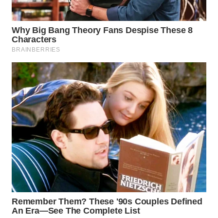
WN
PRIANGAN
TIMUR
WN
SEMARANG
WN
SOLO
WN
BOROBUDUR
WN
MADURA
WN