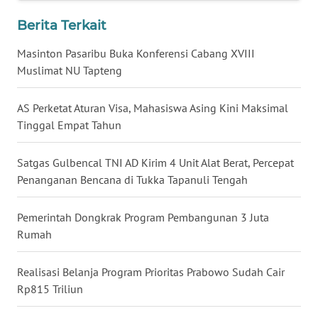
Berita Terkait
WN
KALTARA
Masinton Pasaribu Buka Konferensi Cabang XVIII
Muslimat NU Tapteng
WN
KALSEL
AS Perketat Aturan Visa, Mahasiswa Asing Kini Maksimal
Tinggal Empat Tahun
WN
KALTIM
Satgas Gulbencal TNI AD Kirim 4 Unit Alat Berat, Percepat
Penanganan Bencana di Tukka Tapanuli Tengah
WN
SULSEL
Pemerintah Dongkrak Program Pembangunan 3 Juta
Rumah
WN
GORONTALO
Realisasi Belanja Program Prioritas Prabowo Sudah Cair
Rp815 Triliun
WN
SULUT