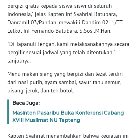
RIAU
bergizi gratis kepada siswa-siswi di seluruh
Indonesia," jelas Kapten Inf Syahrial Batubara,
WN
Danramil 03/Pandan, mewakili Dandim 0211/TT
SERAMBI
Letkol Inf Fernando Batubara, S.Sos.,M.Han.
WN
"Di Tapanuli Tengah, kami melaksanakannya secara
JAMBI
bergilir sesuai jadwal yang telah ditentukan,"
lanjutnya.
WN
SULTRA
Menu makan siang yang bergizi dan lezat terdiri
dari nasi putih, ayam sambal, sayur tahu semur,
WN
pisang, jeruk, dan teh botol.
NTB
Baca Juga:
WN
Masinton Pasaribu Buka Konferensi Cabang
SULTENG
XVIII Muslimat NU Tapteng
WN
Kapten Syahrial menambahkan bahwa kegiatan ini
SULBAR