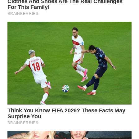
BEKASI
WN
BOGOR
WN
DEPOK
WN
TAPANULI
UTARA
WN
SAMOSIR
WN
PADANG
LAWAS