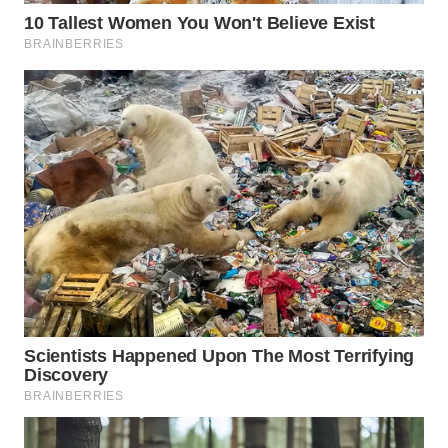
WAHANA
SPORT
WAHANA
UMKM
WAHANA
SELEB
WAHANA
PERSONA
WAHANA
OTOMOTIF
WAHANA
HEALTH