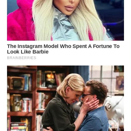
WN
INDRAMAYU
WN
KUNINGAN
WN
MAJALENGKA
WN
SUBANG
WN
SUKABUMI
WN
PURWAKARTA