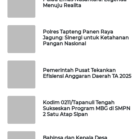
Menuju Realita
PORTAL
KONSUMEN
Polres Tapteng Panen Raya
FORWAMKI
Jagung: Sinergi untuk Ketahanan
Pangan Nasional
ALPERKLINAS
FORJASIDA
Pemerintah Pusat Tekankan
Efisiensi Anggaran Daerah TA 2025
TAMBANG
NEWS
Kodim 0211/Tapanuli Tengah
Sukseskan Program MBG di SMPN
SITUNGIR
2 Satu Atap Sipan
NEWS
SIDIKALANG
Babinsa dan Kepala Desa
NEWS