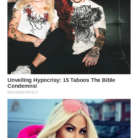
WN
SUMEDANG
WN
CIANJUR
WN
KEPULAUAN
SERIBU
WN
TANGERANG
WN
BINJAI
WN
CIREBON