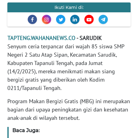
REDAKSI
Ikuti Kami di:
KARIR
TAPTENG.WAHANANEWS.CO
- SARUDIK
DISCLAIMER
Senyum ceria terpancar dari wajah 85 siswa SMP
Wahana
Negeri 2 Satu Atap Sipan, Kecamatan Sarudik,
News
Kabupaten Tapanuli Tengah, pada Jumat
Regional
(14/2/2025), mereka menikmati makan siang
bergizi gratis yang diberikan oleh Kodim
WN
0211/Tapanuli Tengah.
SUMUT
Program Makan Bergizi Gratis (MBG) ini merupakan
WN
bagian dari upaya peningkatan gizi dan kesehatan
JAKARTA
anak-anak di wilayah tersebut.
WN
Baca Juga:
JABAR