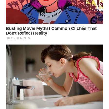
LANGKAT
WN
TAPANULI
SELATAN
WN
TANJUNG
LESUNG
WN
KARO
WN
SIMALUNGUN
WN
LABUHANBATU