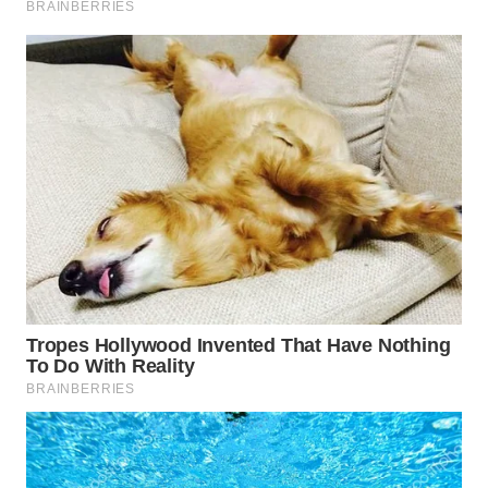
SURABAYA
WN
NATUNA
WN
BINTAN
WN
MANDALIKA
WN
LIKUPANG
WN
LABUANBAJO
WN
BORNEO