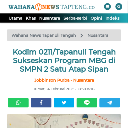
Utama
Khas
Nusantara
Serba-serbi
Opini
Indeks
WAHANA
Tutup
TV
Wahana News Tapanuli Tengah
Nusantara
Kodim 0211/Tapanuli Tengah
UTAMA
Sukseskan Program MBG di
KHAS
SMPN 2 Satu Atap Sipan
Jobbinson Purba - Nusantara
NUSANTARA
Jumat, 14 Februari 2025 - 18:58 WIB
SERBA-
SERBI
OPINI