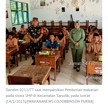
Informasi
INDEKS
BERITA
KONTAK
KAMI
INFO
IKLAN
TENTANG
KAMI
PEDOMAN
Dandim 0211/TT saat menyaksikan Pemberian makanan
MEDIA
pada siswa SMP di Kecamatan Sarudik, pada Jum'at
SIBER
(14/2/2025)/[WAHANANEWS.CO/JOBBINSON PURBA]