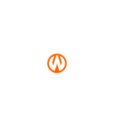
1699454752
WN
BOGOR
Nusantara
Pembangunan Rigid Beton
WN
Menuju PLTU Labuhan Angin
DEPOK
Diduga Asal Jadi
1699015408
WN
Nusantara
TAPANULI
UTARA
Simpan Sabu di Dompet, Pria
Pengangguran Diciduk Polisi
1698827578
WN
SAMOSIR
Nusantara
Saat Waktu Menelan Kehidupan:
WN
Kisah Remaja Tergantung di
PADANG
Bekas Gudang Pendinginan Ikan
LAWAS
di Tapteng
1698676347
WN