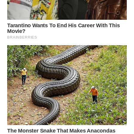
WAHANA
SPORT
WAHANA
UMKM
WAHANA
SELEB
WAHANA
PERSONA
WAHANA
OTOMOTIF
WAHANA
HEALTH