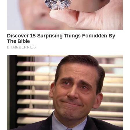
BEKASI
WN
BOGOR
WN
DEPOK
WN
TAPANULI
UTARA
WN
SAMOSIR
WN
PADANG
LAWAS