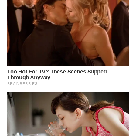
LANGKAT
WN
TAPANULI
SELATAN
WN
TANJUNG
LESUNG
WN
KARO
WN
SIMALUNGUN
WN
LABUHANBATU