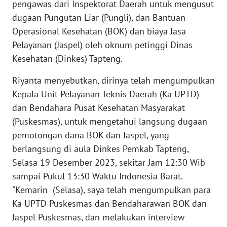
pengawas dari Inspektorat Daerah untuk mengusut
REDAKSI
dugaan Pungutan Liar (Pungli), dan Bantuan
Operasional Kesehatan (BOK) dan biaya Jasa
KARIR
Pelayanan (Jaspel) oleh oknum petinggi Dinas
Kesehatan (Dinkes) Tapteng.
DISCLAIMER
Riyanta menyebutkan, dirinya telah mengumpulkan
Wahana
Kepala Unit Pelayanan Teknis Daerah (Ka UPTD)
News
dan Bendahara Pusat Kesehatan Masyarakat
Regional
(Puskesmas), untuk mengetahui langsung dugaan
pemotongan dana BOK dan Jaspel, yang
WN
SUMUT
berlangsung di aula Dinkes Pemkab Tapteng,
Selasa 19 Desember 2023, sekitar Jam 12:30 Wib
WN
sampai Pukul 13:30 Waktu Indonesia Barat.
JAKARTA
"Kemarin (Selasa), saya telah mengumpulkan para
Ka UPTD Puskesmas dan Bendaharawan BOK dan
WN
Jaspel Puskesmas, dan melakukan interview
JABAR