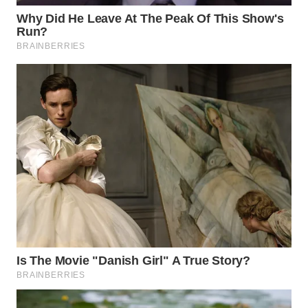
WN
SUMEDANG
WN
CIANJUR
WN
KEPULAUAN
SERIBU
WN
TANGERANG
WN
BINJAI
WN
CIREBON