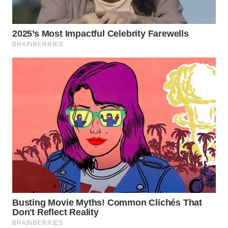
SURABAYA
WN
NATUNA
WN
BINTAN
WN
MANDALIKA
WN
LIKUPANG
WN
LABUANBAJO
WN
BORNEO