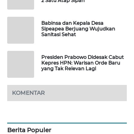
2 Satu Atap Sipan
SIBARAGAS
NEWS
Babinsa dan Kepala Desa
Sipeapea Berjuang Wujudkan
Sanitasi Sehat
METRO
SIANTAR
NEWS
Presiden Prabowo Didesak Cabut
Kepres HPN: Warisan Orde Baru
METRO
yang Tak Relevan Lagi
MEDAN
NEWS
KOMENTAR
METRO
JAKARTA
NEWS
KRT
NEWS
Berita Populer