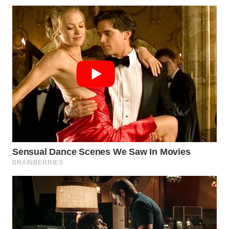
Wahana
Media
Group
WAHANA
NEWS
WAHANA
TANI
WAHANA
ADVOKAT
WAHANA
INFRASTRUKTUR
WAHANA
KONSUMEN