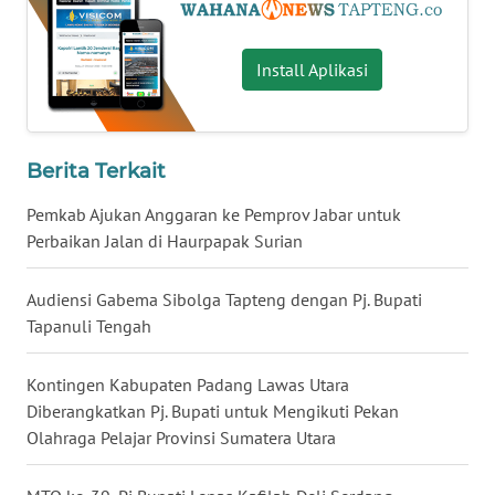
WN
Install Aplikasi
KALTARA
WN
KALSEL
Berita Terkait
WN
Pemkab Ajukan Anggaran ke Pemprov Jabar untuk
KALTIM
Perbaikan Jalan di Haurpapak Surian
WN
Audiensi Gabema Sibolga Tapteng dengan Pj. Bupati
SULSEL
Tapanuli Tengah
WN
Kontingen Kabupaten Padang Lawas Utara
GORONTALO
Diberangkatkan Pj. Bupati untuk Mengikuti Pekan
Olahraga Pelajar Provinsi Sumatera Utara
WN
SULUT