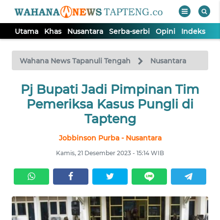
Utama
Khas
Nusantara
Serba-serbi
Opini
Indeks
WAHANA
Tutup
TV
Wahana News Tapanuli Tengah
Nusantara
Pj Bupati Jadi Pimpinan Tim
UTAMA
Pemeriksa Kasus Pungli di
KHAS
Tapteng
Jobbinson Purba - Nusantara
NUSANTARA
Kamis, 21 Desember 2023 - 15:14 WIB
SERBA-
SERBI
OPINI