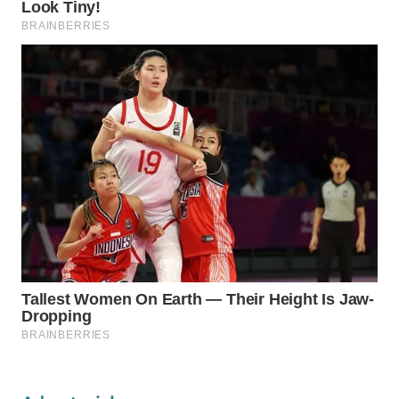
WAHANA
DESA
WISATA
LAPAK
WAHANA
Wahana
Network
KONSUMEN
LISTRIK
MASYARAKAT
KELISTRIKAN
WALINKI