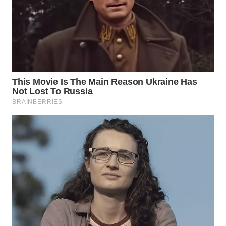
WN
PRIANGAN
TIMUR
WN
SEMARANG
WN
SOLO
WN
BOROBUDUR
WN
MADURA
WN