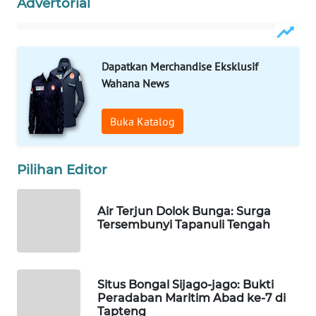
Advertorial
ID
MAWAKA
ID
Dapatkan Merchandise Eksklusif
Wahana News
MARTABAT
NET
Buka Katalog
PLN
WATCH
Pilihan Editor
MKLI
Air Terjun Dolok Bunga: Surga
Tersembunyi Tapanuli Tengah
LPKKI
LKKI
Situs Bongal Sijago-jago: Bukti
Peradaban Maritim Abad ke-7 di
KOPEKLIN
Tapteng