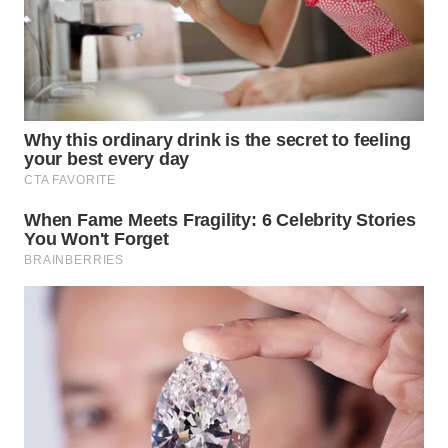
WN
TAPANULI
TENGAH
WN DELI
SERDANG
WN
TEBING
TINGGI
WN
PAKPAK
WN
KARAWANG
WN