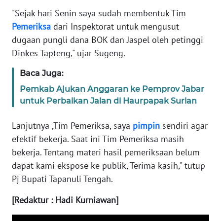
"Sejak hari Senin saya sudah membentuk Tim
Pemeriksa
dari Inspektorat untuk mengusut
WN
BABEL
dugaan pungli dana BOK dan Jaspel oleh petinggi
Dinkes Tapteng," ujar Sugeng.
WN
SUMBAR
Baca Juga:
Pemkab Ajukan Anggaran ke Pemprov Jabar
WN
untuk Perbaikan Jalan di Haurpapak Surian
SUMSEL
Lanjutnya ,Tim Pemeriksa, saya
pimpin
sendiri agar
WN
efektif bekerja. Saat ini Tim Pemeriksa masih
BENGKULU
bekerja. Tentang materi hasil pemeriksaan belum
dapat kami ekspose ke publik, Terima kasih," tutup
WN
Pj Bupati Tapanuli Tengah.
LAMPUNG
[Redaktur : Hadi Kurniawan]
WN
JATENG