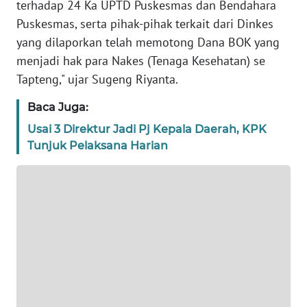
terhadap 24 Ka UPTD Puskesmas dan Bendahara
Puskesmas, serta pihak-pihak terkait dari Dinkes
WN
yang dilaporkan telah memotong Dana BOK yang
BANTEN
menjadi hak para Nakes (Tenaga Kesehatan) se
WN
Tapteng," ujar Sugeng Riyanta.
NTT
Baca Juga:
WN
Usai 3 Direktur Jadi Pj Kepala Daerah, KPK
KEPRI
Tunjuk Pelaksana Harian
WN
PAPUA
WN
PAPUA
BARAT
WN