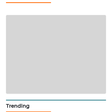
KARING
NEWS
JURNAL
MARITIM
HUMBANG
NEWS
GARONGGANG
NEWS
FISUELRI
ID
ENERGI
Trending
NEWS