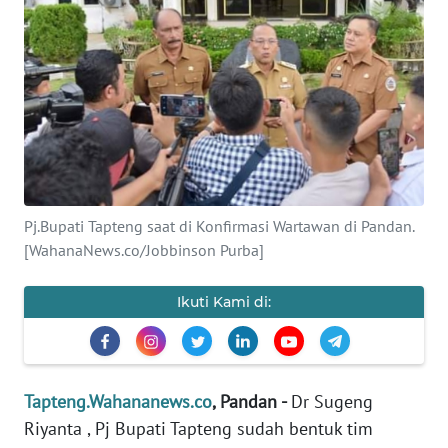
Informasi
INDEKS
BERITA
KONTAK
KAMI
INFO
Pj.Bupati Tapteng saat di Konfirmasi Wartawan di Pandan.
IKLAN
[WahanaNews.co/Jobbinson Purba]
TENTANG
Ikuti Kami di:
KAMI
PEDOMAN
MEDIA
Tapteng.Wahananews.co
, Pandan -
Dr Sugeng
SIBER
Riyanta , Pj Bupati Tapteng sudah bentuk tim