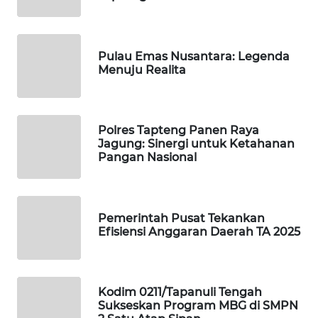
PORTAL
KONSUMEN
Pulau Emas Nusantara: Legenda
Menuju Realita
FORWAMKI
ALPERKLINAS
Polres Tapteng Panen Raya
Jagung: Sinergi untuk Ketahanan
Pangan Nasional
FORJASIDA
TAMBANG
NEWS
Pemerintah Pusat Tekankan
Efisiensi Anggaran Daerah TA 2025
SITUNGIR
NEWS
Kodim 0211/Tapanuli Tengah
SIDIKALANG
Sukseskan Program MBG di SMPN
NEWS