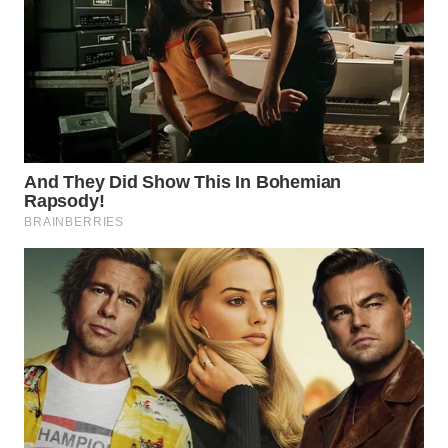
WAHANA
LISTRIK
WAHANA
TRAVEL
WAHANA
TV
WAHANANEWS
ID
WAHANANEWS
CO ID
WAHANANEWS
NET