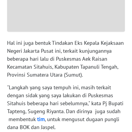
RIAU
WN
SERAMBI
WN
Hal ini juga bentuk Tindakan Eks Kepala Kejaksaan
JAMBI
Negeri Jakarta Pusat ini, terkait kunjungannya
beberapa hari lalu di Puskesmas Aek Raisan
WN
Kecamatan Sitahuis, Kabupaten Tapanuli Tengah,
SULTRA
Provinsi Sumatera Utara (Sumut).
WN
"Langkah yang saya tempuh ini, masih terkait
NTB
dengan sidak yang saya lakukan di Puskesmas
Sitahuis beberapa hari sebelumnya," kata Pj Bupati
WN
SULTENG
Tapteng, Sugeng Riyanta. Dan dirinya juga sudah
membentuk
tim
, untuk mengusut dugaan pungli
WN
dana BOK dan Jaspel.
SULBAR