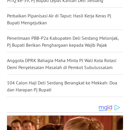
MTQ ke-39, Pj Bupati Lepas Kafilah Deli Serdang
WN
Perbaikan Pipanisasi Air di Taput: Hasil Kerja Keras Pj
MALUKU
Bupati Mengejutkan
WN
Penerimaan PBB-P2a Kabupaten Deli Serdang Melonjak,
MALUT
Pj Bupati Berikan Penghargaan kepada Wajib Pajak
WN
Anggota DPRK Bahagia Maha Minta PJ Wali Kota Rotasi
DAIRI
Demi Penyelesaian Masalah di Pemkot Subulussalam
WN
DANAU
104 Calon Haji Deli Serdang Berangkat ke Mekkah: Doa
TOBA
dan Harapan Pj Bupati
WN
NIAS
WN