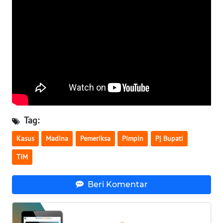
WN
NUSANTARA
WN
JOGJA
WN
JATIM
Tag:
WN
Kasus
Madina
Pemeriksa
Pimpin
Pj Bupati
BALI
TIM
WN
KALBAR
Beri Komentar
WN
KALTENG