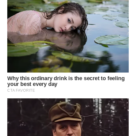
WN
INDRAMAYU
WN
KUNINGAN
WN
MAJALENGKA
WN
SUBANG
WN
SUKABUMI
WN
PURWAKARTA