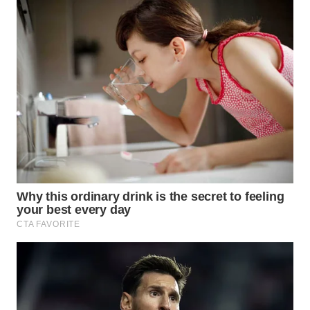
WN
INDRAMAYU
WN
KUNINGAN
WN
MAJALENGKA
WN
SUBANG
WN
SUKABUMI
WN
PURWAKARTA