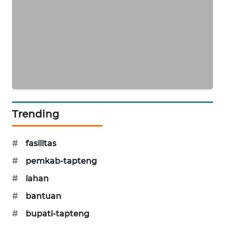
KARING
NEWS
JURNAL
MARITIM
HUMBANG
NEWS
Trending
GARONGGANG
NEWS
#
fasilitas
#
pemkab-tapteng
FISUELRI
ID
#
lahan
#
bantuan
ENERGI
#
bupati-tapteng
NEWS