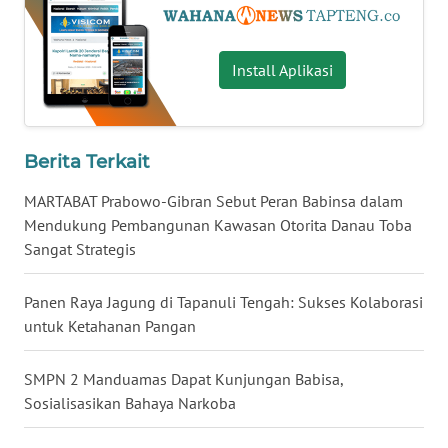
WN
KALTARA
Install Aplikasi
WN
KALSEL
Berita Terkait
WN
MARTABAT Prabowo-Gibran Sebut Peran Babinsa dalam
KALTIM
Mendukung Pembangunan Kawasan Otorita Danau Toba
Sangat Strategis
WN
SULSEL
Panen Raya Jagung di Tapanuli Tengah: Sukses Kolaborasi
untuk Ketahanan Pangan
WN
GORONTALO
SMPN 2 Manduamas Dapat Kunjungan Babisa,
Sosialisasikan Bahaya Narkoba
WN
SULUT