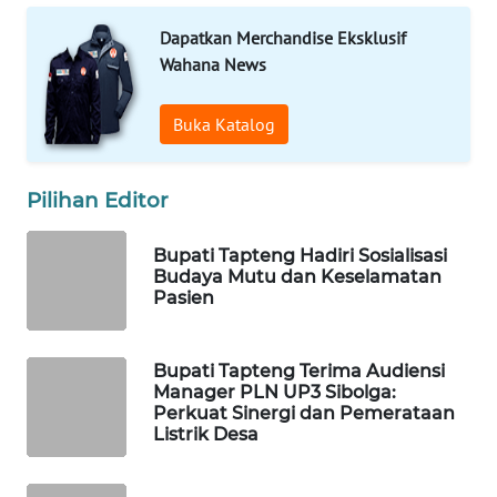
Dapatkan Merchandise Eksklusif
WAHANA
Wahana News
DESA
WISATA
Buka Katalog
LAPAK
WAHANA
Pilihan Editor
Wahana
Bupati Tapteng Hadiri Sosialisasi
Network
Budaya Mutu dan Keselamatan
Pasien
KONSUMEN
LISTRIK
Bupati Tapteng Terima Audiensi
Manager PLN UP3 Sibolga:
MASYARAKAT
Perkuat Sinergi dan Pemerataan
KELISTRIKAN
Listrik Desa
WALINKI