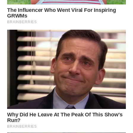
WN
SUMEDANG
WN
CIANJUR
WN
KEPULAUAN
SERIBU
WN
TANGERANG
WN
BINJAI
WN
CIREBON