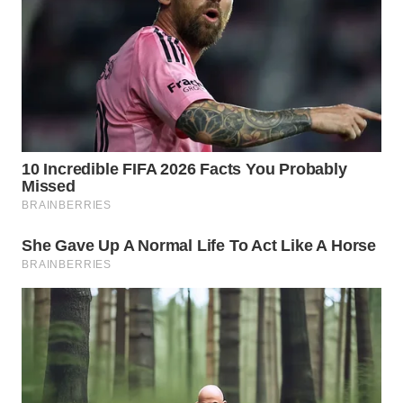
WN
PRIANGAN
TIMUR
WN
SEMARANG
WN
SOLO
WN
BOROBUDUR
WN
MADURA
WN