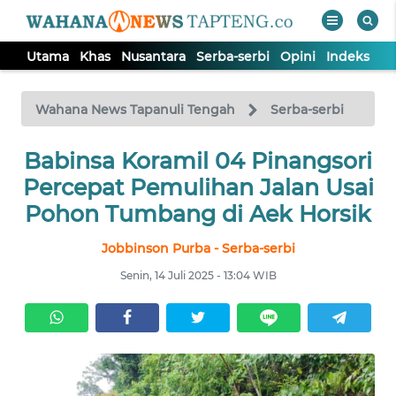
Utama
Khas
Nusantara
Serba-serbi
Opini
Indeks
WAHANA
Tutup
TV
Wahana News Tapanuli Tengah
Serba-serbi
Babinsa Koramil 04 Pinangsori
UTAMA
Percepat Pemulihan Jalan Usai
KHAS
Pohon Tumbang di Aek Horsik
Jobbinson Purba - Serba-serbi
NUSANTARA
Senin, 14 Juli 2025 - 13:04 WIB
SERBA-
SERBI
OPINI