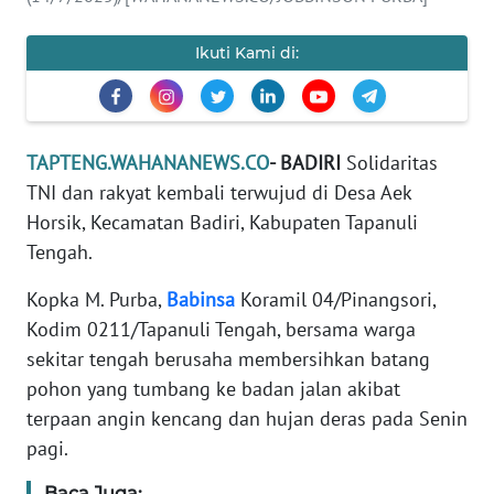
REDAKSI
Ikuti Kami di:
KARIR
DISCLAIMER
TAPTENG.WAHANANEWS.CO
- BADIRI
Solidaritas
TNI dan rakyat kembali terwujud di Desa Aek
Wahana
News
Horsik, Kecamatan Badiri, Kabupaten Tapanuli
Regional
Tengah.
WN
Kopka M. Purba,
Babinsa
Koramil 04/Pinangsori,
SUMUT
Kodim 0211/Tapanuli Tengah, bersama warga
sekitar tengah berusaha membersihkan batang
WN
pohon yang tumbang ke badan jalan akibat
JAKARTA
terpaan angin kencang dan hujan deras pada Senin
pagi.
WN
JABAR
Baca Juga: