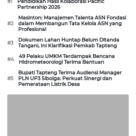
#1
Pendidikan Hasil Kolaborasi Pacific
Partnership 2026
SIBARAGAS
Masinton: Manajemen Talenta ASN Fondasi
NEWS
#2
dalam Membangun Tata Kelola ASN yang
Profesional
METRO
Dokumen Lahan Huntap Belum Ditanda
#3
SIANTAR
Tangani, Ini Klarifikasi Pemkab Tapteng
NEWS
49 Pelaku UMKM Terdampak Bencana
#4
Hidrometeorologi Terima Bantuan
METRO
Bupati Tapteng Terima Audiensi Manager
MEDAN
#5
PLN UP3 Sibolga: Perkuat Sinergi dan
NEWS
Pemerataan Listrik Desa
METRO
JAKARTA
NEWS
KRT
NEWS