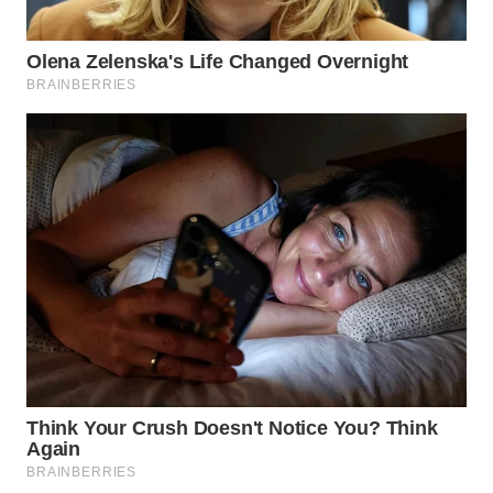
Wahana
Media
Group
WAHANA
NEWS
WAHANA
TANI
WAHANA
ADVOKAT
WAHANA
INFRASTRUKTUR
WAHANA
KONSUMEN