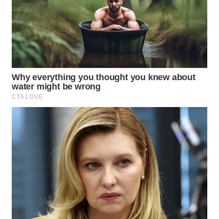
SURABAYA
WN
NATUNA
WN
BINTAN
WN
MANDALIKA
WN
LIKUPANG
WN
LABUANBAJO
WN
BORNEO