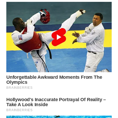
WAHANA
LISTRIK
WAHANA
TRAVEL
WAHANA
TV
WAHANANEWS
ID
WAHANANEWS
CO ID
WAHANANEWS
NET