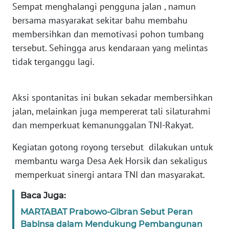
RIAU
Sempat menghalangi pengguna jalan , namun
bersama masyarakat sekitar bahu membahu
WN
membersihkan dan memotivasi pohon tumbang
SERAMBI
tersebut. Sehingga arus kendaraan yang melintas
tidak terganggu lagi.
WN
JAMBI
Aksi spontanitas ini bukan sekadar membersihkan
WN
jalan, melainkan juga mempererat tali silaturahmi
SULTRA
dan memperkuat kemanunggalan TNI-Rakyat.
WN
Kegiatan gotong royong tersebut dilakukan untuk
NTB
membantu warga Desa Aek Horsik dan sekaligus
memperkuat sinergi antara TNI dan masyarakat.
WN
SULTENG
Baca Juga:
MARTABAT Prabowo-Gibran Sebut Peran
WN
Babinsa dalam Mendukung Pembangunan
SULBAR