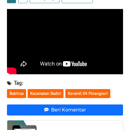
WN
NUSANTARA
WN
JOGJA
WN
JATIM
WN
Tag:
BALI
Babinsa
Kecamatan Badiri
Koramil 04 Pinangsori
WN
KALBAR
Beri Komentar
WN
KALTENG