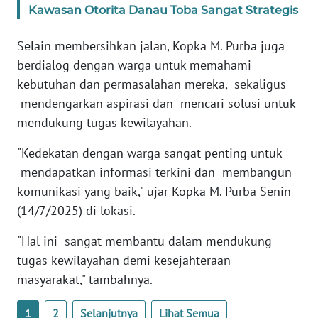
Kawasan Otorita Danau Toba Sangat Strategis
WN
Selain membersihkan jalan, Kopka M. Purba juga
BABEL
berdialog dengan warga untuk memahami
kebutuhan dan permasalahan mereka, sekaligus
WN
mendengarkan aspirasi dan mencari solusi untuk
SUMBAR
mendukung tugas kewilayahan.
WN
"Kedekatan dengan warga sangat penting untuk
SUMSEL
mendapatkan informasi terkini dan membangun
komunikasi yang baik," ujar Kopka M. Purba Senin
WN
(14/7/2025) di lokasi.
BENGKULU
"Hal ini sangat membantu dalam mendukung
WN
tugas kewilayahan demi kesejahteraan
LAMPUNG
masyarakat," tambahnya.
WN
1
2
Selanjutnya
Lihat Semua
JATENG