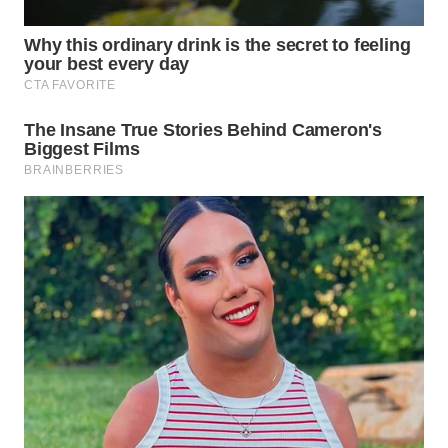
BEKASI
WN
BOGOR
WN
DEPOK
WN
TAPANULI
UTARA
WN
SAMOSIR
WN
PADANG
LAWAS