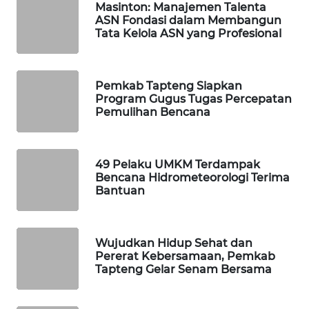
ID
Masinton: Manajemen Talenta
ASN Fondasi dalam Membangun
Tata Kelola ASN yang Profesional
MAWAKA
ID
Pemkab Tapteng Siapkan
MARTABAT
Program Gugus Tugas Percepatan
NET
Pemulihan Bencana
PLN
WATCH
49 Pelaku UMKM Terdampak
Bencana Hidrometeorologi Terima
Bantuan
MKLI
LPKKI
Wujudkan Hidup Sehat dan
Pererat Kebersamaan, Pemkab
LKKI
Tapteng Gelar Senam Bersama
KOPEKLIN