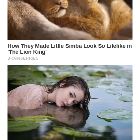
WN
TAPANULI
TENGAH
WN DELI
SERDANG
WN
TEBING
TINGGI
WN
PAKPAK
WN
KARAWANG
WN