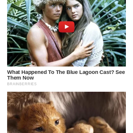
LANGKAT
WN
TAPANULI
SELATAN
WN
TANJUNG
LESUNG
WN
KARO
WN
SIMALUNGUN
WN
LABUHANBATU