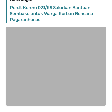
Persit Korem 023/KS Salurkan Bantuan
WN
Sembako untuk Warga Korban Bencana
BANTEN
Pagaranhonas
WN
NTT
WN
KEPRI
WN
PAPUA
WN
PAPUA
BARAT
WN