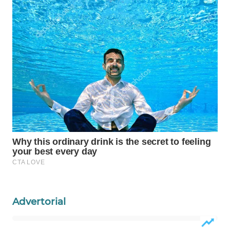
WAHANA
SPORT
WAHANA
UMKM
WAHANA
SELEB
WAHANA
PERSONA
WAHANA
OTOMOTIF
Advertorial
WAHANA
HEALTH