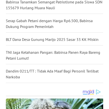
Babinsa Tanamkan Semangat Patriotisme pada Siswa SDN
155679 Hurlang Muara Nauli
WN
MALUKU
Serap Gabah Petani dengan Harga Rp6.500, Babinsa
Dukung Program Pemerintah
WN
MALUT
BLT Dana Desa Gunung Marijo 2025 Sasar 33 KK Miskin
WN
DAIRI
TNI Jaga Ketahanan Pangan: Babinsa Panen Raya Bareng
Petani Lumut!
WN
DANAU
Dandim 0211/TT : Tidak Ada Maaf Bagi Personil Terlibat
TOBA
Narkoba
WN
NIAS
WN