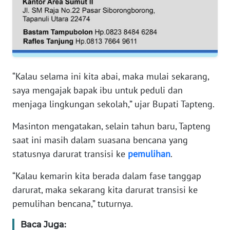
RIAU
WN
SERAMBI
WN
“Kalau selama ini kita abai, maka mulai sekarang,
JAMBI
saya mengajak bapak ibu untuk peduli dan
menjaga lingkungan sekolah,” ujar Bupati Tapteng.
WN
SULTRA
Masinton mengatakan, selain tahun baru, Tapteng
saat ini masih dalam suasana bencana yang
WN
statusnya darurat transisi ke
pemulihan
.
NTB
“Kalau kemarin kita berada dalam fase tanggap
WN
darurat, maka sekarang kita darurat transisi ke
SULTENG
pemulihan bencana,” tuturnya.
WN
Baca Juga:
SULBAR