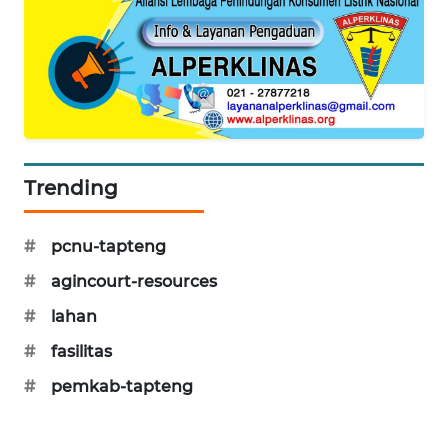
CILEUNGSI
NEWS
BERKAT
NEWS
BERAMPU
Trending
NEWS
#
pcnu-tapteng
ANUGERAH
NEWS
#
agincourt-resources
#
lahan
AKHLAK
ID
#
fasilitas
#
pemkab-tapteng
PERAPKI
NEWS