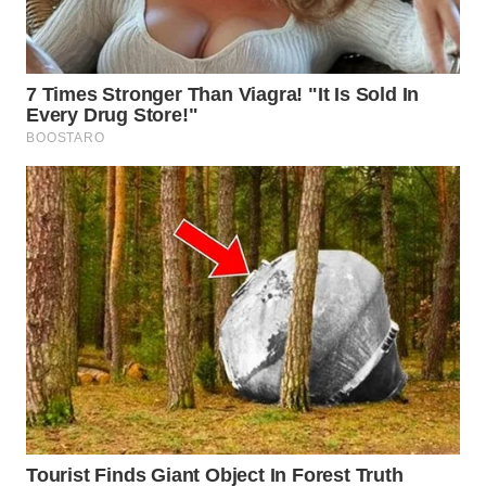
SURABAYA
WN
NATUNA
WN
BINTAN
WN
MANDALIKA
WN
LIKUPANG
WN
LABUANBAJO
WN
BORNEO