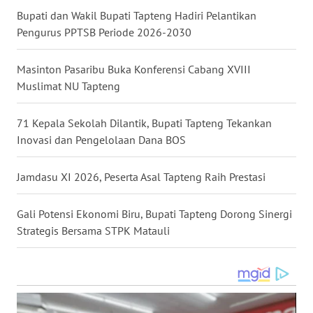
Bupati dan Wakil Bupati Tapteng Hadiri Pelantikan
WN
Pengurus PPTSB Periode 2026-2030
MALUKU
Masinton Pasaribu Buka Konferensi Cabang XVIII
WN
Muslimat NU Tapteng
MALUT
71 Kepala Sekolah Dilantik, Bupati Tapteng Tekankan
WN
Inovasi dan Pengelolaan Dana BOS
DAIRI
Jamdasu XI 2026, Peserta Asal Tapteng Raih Prestasi
WN
DANAU
TOBA
Gali Potensi Ekonomi Biru, Bupati Tapteng Dorong Sinergi
Strategis Bersama STPK Matauli
WN
NIAS
WN