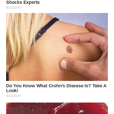
Wahana
Media
Group
WAHANA
NEWS
WAHANA
TANI
WAHANA
ADVOKAT
WAHANA
INFRASTRUKTUR
WAHANA
KONSUMEN