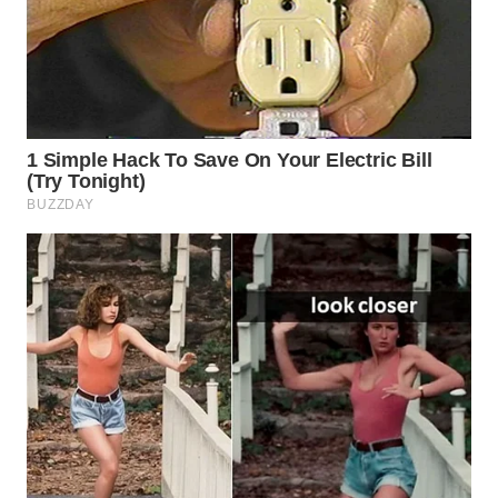
WAHANA
SPORT
WAHANA
UMKM
WAHANA
SELEB
WAHANA
PERSONA
WAHANA
OTOMOTIF
WAHANA
HEALTH