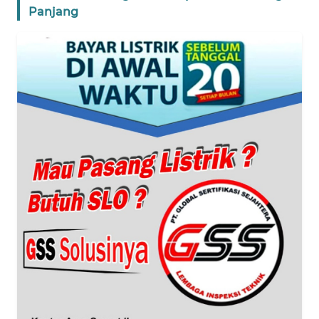
Panjang
WN
BANTEN
WN
NTT
WN
KEPRI
WN
PAPUA
WN
PAPUA
BARAT
WN