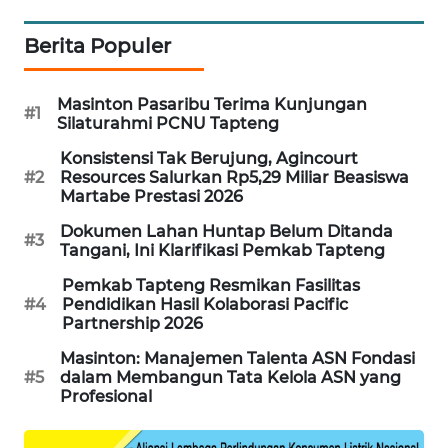
KARING
Berita Populer
NEWS
Masinton Pasaribu Terima Kunjungan
JURNAL
#1
Silaturahmi PCNU Tapteng
MARITIM
Konsistensi Tak Berujung, Agincourt
#2
Resources Salurkan Rp5,29 Miliar Beasiswa
HUMBANG
Martabe Prestasi 2026
NEWS
Dokumen Lahan Huntap Belum Ditanda
#3
Tangani, Ini Klarifikasi Pemkab Tapteng
GARONGGANG
NEWS
Pemkab Tapteng Resmikan Fasilitas
#4
Pendidikan Hasil Kolaborasi Pacific
Partnership 2026
FISUELRI
ID
Masinton: Manajemen Talenta ASN Fondasi
#5
dalam Membangun Tata Kelola ASN yang
Profesional
ENERGI
NEWS