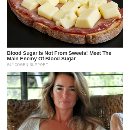
WN
PRIANGAN
TIMUR
WN
SEMARANG
WN
SOLO
WN
BOROBUDUR
WN
MADURA
WN