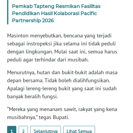
Pemkab Tapteng Resmikan Fasilitas
Pendidikan Hasil Kolaborasi Pacific
WN
Partnership 2026
BABEL
Masinton menyebutkan, bencana yang terjadi
WN
sebagai instropeksi jika selama ini tidak peduli
SUMBAR
dengan lingkungan. Mulai saat ini, semua harus
peduli agar terhindar dari musibah.
WN
SUMSEL
Menurutnya, hutan dan bukit-bukit adalah masa
depan bersama. Tidak boleh dialihfungsikan.
WN
BENGKULU
Apalagi lereng-lereng bukit yang saat ini sudah
banyak beralih fungsi.
WN
“Mereka yang menanam sawit, rakyat yang kena
LAMPUNG
musibahnya,” tegas Bupati.
WN
1
2
Selanjutnya
Lihat Semua
JATENG