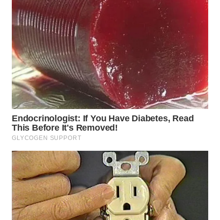
WAHANA
LISTRIK
WAHANA
TRAVEL
WAHANA
TV
WAHANANEWS
ID
WAHANANEWS
CO ID
WAHANANEWS
NET