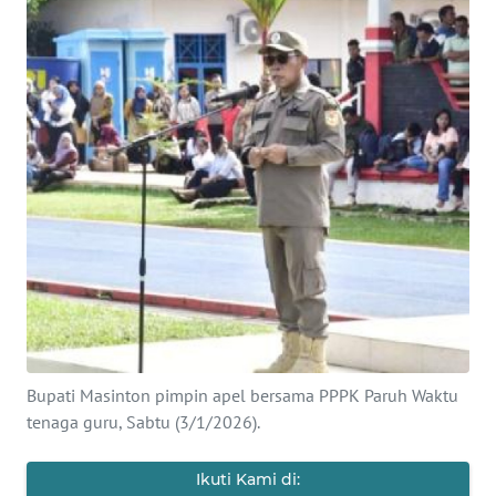
Informasi
INDEKS
BERITA
KONTAK
KAMI
INFO
IKLAN
TENTANG
KAMI
Bupati Masinton pimpin apel bersama PPPK Paruh Waktu
PEDOMAN
tenaga guru, Sabtu (3/1/2026).
MEDIA
SIBER
Ikuti Kami di: