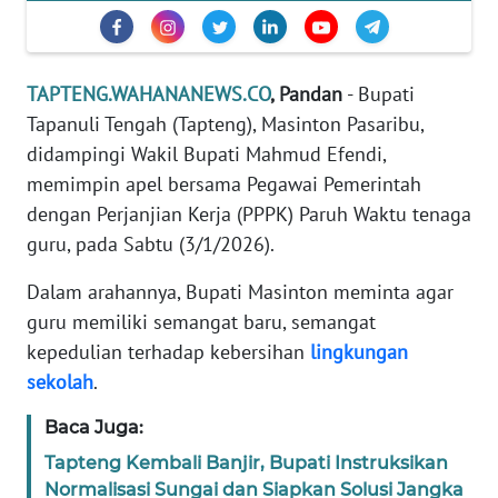
REDAKSI
KARIR
TAPTENG.WAHANANEWS.CO
, Pandan
- Bupati
Tapanuli Tengah (Tapteng), Masinton Pasaribu,
DISCLAIMER
didampingi Wakil Bupati Mahmud Efendi,
memimpin apel bersama Pegawai Pemerintah
Wahana
dengan Perjanjian Kerja (PPPK) Paruh Waktu tenaga
News
Regional
guru, pada Sabtu (3/1/2026).
Dalam arahannya, Bupati Masinton meminta agar
WN
SUMUT
guru memiliki semangat baru, semangat
kepedulian terhadap kebersihan
lingkungan
WN
sekolah
.
JAKARTA
Baca Juga:
WN
Tapteng Kembali Banjir, Bupati Instruksikan
JABAR
Normalisasi Sungai dan Siapkan Solusi Jangka