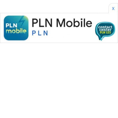
X
WAHANA MEDIA GROUP
|
|
|
WAHANA NEWS co
WAHANA TANI
WAHANA ADVOKAT
|
|
WAHANA INFRASTRUKTUR
WAHANA KONSUMEN