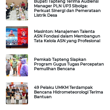
Bupati Tapteng Terima Audiensi
Manager PLN UP3 Sibolga:
Perkuat Sinergi dan Pemerataan
PORTAL
Listrik Desa
KONSUMEN
FORWAMKI
Masinton: Manajemen Talenta
ASN Fondasi dalam Membangun
Tata Kelola ASN yang Profesional
ALPERKLINAS
FORJASIDA
Pemkab Tapteng Siapkan
Program Gugus Tugas Percepatan
TAMBANG
Pemulihan Bencana
NEWS
SITUNGIR
49 Pelaku UMKM Terdampak
NEWS
Bencana Hidrometeorologi Terima
Bantuan
SIDIKALANG
NEWS