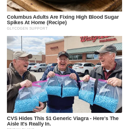
BEKASI
WN
BOGOR
WN
DEPOK
WN
TAPANULI
UTARA
WN
SAMOSIR
WN
PADANG
LAWAS