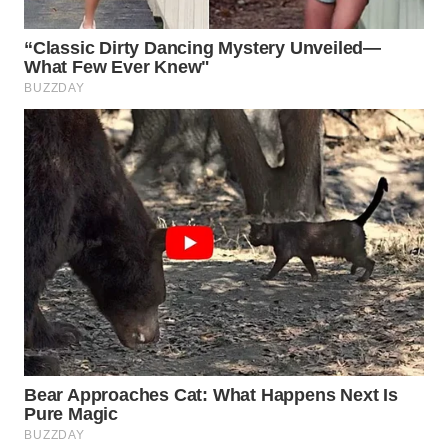
WAHANA
DESA
WISATA
LAPAK
WAHANA
Wahana
Network
KONSUMEN
LISTRIK
MASYARAKAT
KELISTRIKAN
WALINKI