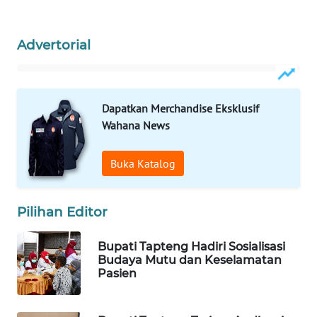
ID
MAWAKA
Advertorial
ID
MARTABAT
Dapatkan Merchandise Eksklusif
NET
Wahana News
PLN
WATCH
Buka Katalog
MKLI
Pilihan Editor
LPKKI
Bupati Tapteng Hadiri Sosialisasi
Budaya Mutu dan Keselamatan
LKKI
Pasien
KOPEKLIN