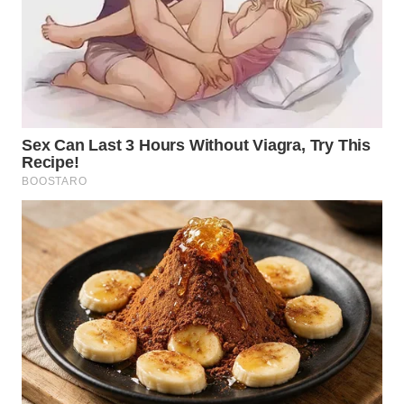
WN
TAPANULI
TENGAH
WN DELI
SERDANG
WN
TEBING
TINGGI
WN
PAKPAK
WN
KARAWANG
WN