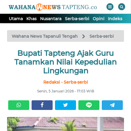
Utama
Khas
Nusantara
Serba-serbi
Opini
Indeks
WAHANA
Tutup
TV
Wahana News Tapanuli Tengah
Serba-serbi
Bupati Tapteng Ajak Guru
UTAMA
Tanamkan Nilai Kepedulian
KHAS
Lingkungan
Redaksi - Serba-serbi
NUSANTARA
Senin, 5 Januari 2026 - 17:03 WIB
SERBA-
SERBI
OPINI