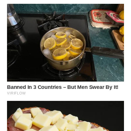
WN
INDRAMAYU
WN
KUNINGAN
WN
MAJALENGKA
WN
SUBANG
WN
SUKABUMI
WN
PURWAKARTA