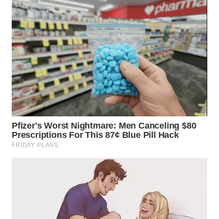
LANGKAT
WN
TAPANULI
SELATAN
WN
TANJUNG
LESUNG
WN
KARO
WN
SIMALUNGUN
WN
LABUHANBATU