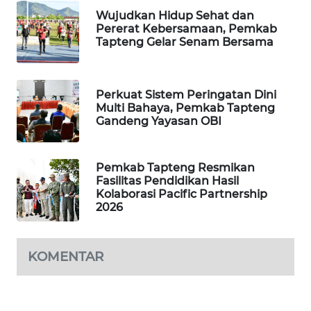
Wujudkan Hidup Sehat dan
Pererat Kebersamaan, Pemkab
SIBARAGAS
Tapteng Gelar Senam Bersama
NEWS
METRO
Perkuat Sistem Peringatan Dini
SIANTAR
Multi Bahaya, Pemkab Tapteng
NEWS
Gandeng Yayasan OBI
METRO
MEDAN
Pemkab Tapteng Resmikan
Fasilitas Pendidikan Hasil
NEWS
Kolaborasi Pacific Partnership
2026
METRO
JAKARTA
NEWS
KOMENTAR
KRT
NEWS