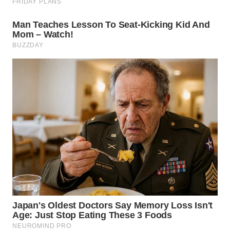
WN
SUMEDANG
WN
CIANJUR
WN
KEPULAUAN
SERIBU
WN
TANGERANG
WN
BINJAI
WN
CIREBON