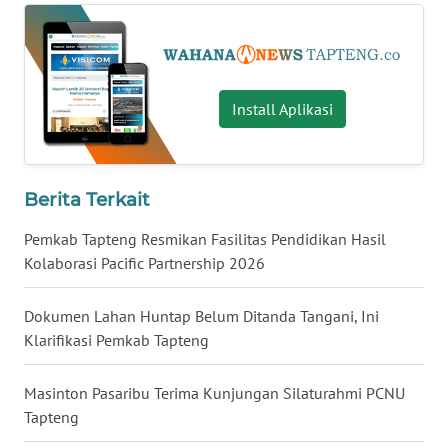
WN
KALTARA
Install Aplikasi
WN
KALSEL
WN
Berita Terkait
KALTIM
Pemkab Tapteng Resmikan Fasilitas Pendidikan Hasil
Kolaborasi Pacific Partnership 2026
WN
SULSEL
Dokumen Lahan Huntap Belum Ditanda Tangani, Ini
Klarifikasi Pemkab Tapteng
WN
GORONTALO
Masinton Pasaribu Terima Kunjungan Silaturahmi PCNU
WN
Tapteng
SULUT