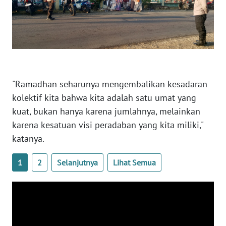
WN
NUSANTARA
WN
JOGJA
"Ramadhan seharunya mengembalikan kesadaran
kolektif kita bahwa kita adalah satu umat yang
WN
JATIM
kuat, bukan hanya karena jumlahnya, melainkan
karena kesatuan visi peradaban yang kita miliki,"
WN
katanya.
BALI
1
2
Selanjutnya
Lihat Semua
WN
KALBAR
WN
KALTENG