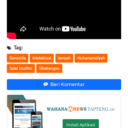
WN
KALTARA
WN
KALSEL
Tag:
WN
Genosida
Intelektual
Jemaah
Muhamamdiyah
KALTIM
Salat Idulfitri
Sibabangun
WN
SULSEL
Beri Komentar
WN
GORONTALO
WN
Install Aplikasi
SULUT