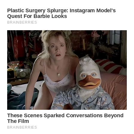
WN
TAPANULI
TENGAH
WN DELI
SERDANG
WN
TEBING
TINGGI
WN
PAKPAK
WN
KARAWANG
WN