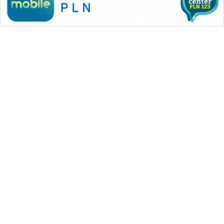
WAHANA MEDIA GROUP
|
|
|
WAHANA NEWS co
WAHANA TANI
WAHANA ADVOKAT
|
|
WAHANA INFRASTRUKTUR
WAHANA KONSUMEN
|
|
|
WAHANA LISTRIK
WAHANA TRAVEL
WAHANA TV
|
|
|
WAHANANEWS id
WAHANANEWS CO ID
WAHANANEWS NET
|
|
|
WAHANA SPORT ID
Wahana UMKM
Wahana Seleb
|
|
|
Wahana Persona
Wahana Otomotif
Wahana Health