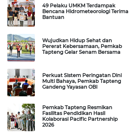
49 Pelaku UMKM Terdampak
Bencana Hidrometeorologi Terima
WAHANA
Bantuan
DESA
WISATA
Wujudkan Hidup Sehat dan
LAPAK
Pererat Kebersamaan, Pemkab
WAHANA
Tapteng Gelar Senam Bersama
Wahana
Network
Perkuat Sistem Peringatan Dini
Multi Bahaya, Pemkab Tapteng
KONSUMEN
Gandeng Yayasan OBI
LISTRIK
Pemkab Tapteng Resmikan
MASYARAKAT
Fasilitas Pendidikan Hasil
KELISTRIKAN
Kolaborasi Pacific Partnership
2026
WALINKI