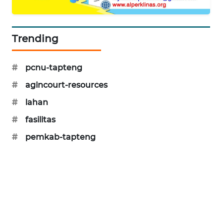
SIBARAGAS
NEWS
Trending
METRO
#
pcnu-tapteng
SIANTAR
NEWS
#
agincourt-resources
#
lahan
METRO
MEDAN
#
fasilitas
NEWS
#
pemkab-tapteng
METRO
JAKARTA
NEWS
KRT
NEWS