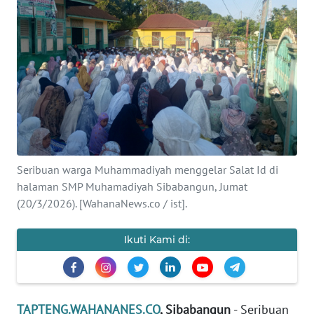
Informasi
INDEKS
BERITA
KONTAK
KAMI
INFO
Seribuan warga Muhammadiyah menggelar Salat Id di
IKLAN
halaman SMP Muhamadiyah Sibabangun, Jumat
(20/3/2026). [WahanaNews.co / ist].
TENTANG
KAMI
Ikuti Kami di:
PEDOMAN
MEDIA
SIBER
TAPTENG.WAHANANES.CO
, Sibabangun
- Seribuan