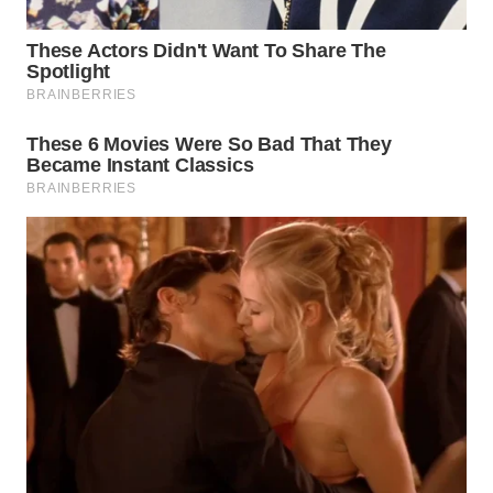
SURABAYA
WN
NATUNA
WN
BINTAN
WN
MANDALIKA
WN
LIKUPANG
WN
LABUANBAJO
WN
BORNEO