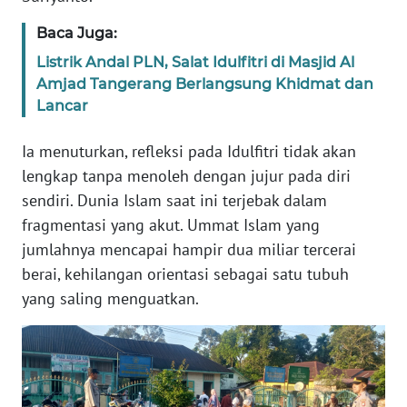
Baca Juga:
WN
Listrik Andal PLN, Salat Idulfitri di Masjid Al
BABEL
Amjad Tangerang Berlangsung Khidmat dan
Lancar
WN
SUMBAR
Ia menuturkan, refleksi pada Idulfitri tidak akan
lengkap tanpa menoleh dengan jujur pada diri
WN
sendiri. Dunia Islam saat ini terjebak dalam
SUMSEL
fragmentasi yang akut. Ummat Islam yang
jumlahnya mencapai hampir dua miliar tercerai
WN
BENGKULU
berai, kehilangan orientasi sebagai satu tubuh
yang saling menguatkan.
WN
LAMPUNG
WN
JATENG