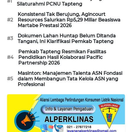
#1
Silaturahmi PCNU Tapteng
PORTAL
Konsistensi Tak Berujung, Agincourt
KONSUMEN
#2
Resources Salurkan Rp5,29 Miliar Beasiswa
Martabe Prestasi 2026
FORWAMKI
Dokumen Lahan Huntap Belum Ditanda
#3
Tangani, Ini Klarifikasi Pemkab Tapteng
ALPERKLINAS
Pemkab Tapteng Resmikan Fasilitas
#4
Pendidikan Hasil Kolaborasi Pacific
Partnership 2026
FORJASIDA
Masinton: Manajemen Talenta ASN Fondasi
#5
dalam Membangun Tata Kelola ASN yang
TAMBANG
Profesional
NEWS
SITUNGIR
NEWS
SIDIKALANG
NEWS