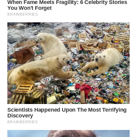
WN
SUMEDANG
WN
CIANJUR
WN
KEPULAUAN
SERIBU
WN
TANGERANG
WN
BINJAI
WN
CIREBON