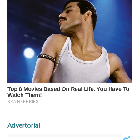
WAHANA
LISTRIK
WAHANA
TRAVEL
WAHANA
TV
WAHANANEWS
ID
WAHANANEWS
CO ID
Advertorial
WAHANANEWS
NET