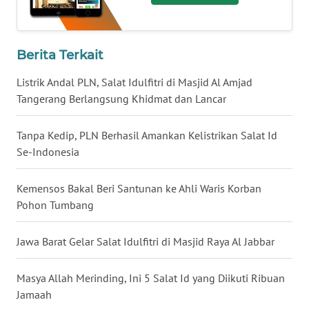
WN
MALUKU
Berita Terkait
WN
Listrik Andal PLN, Salat Idulfitri di Masjid Al Amjad
MALUT
Tangerang Berlangsung Khidmat dan Lancar
WN
Tanpa Kedip, PLN Berhasil Amankan Kelistrikan Salat Id
DAIRI
Se-Indonesia
WN
Kemensos Bakal Beri Santunan ke Ahli Waris Korban
DANAU
Pohon Tumbang
TOBA
Jawa Barat Gelar Salat Idulfitri di Masjid Raya Al Jabbar
WN
NIAS
Masya Allah Merinding, Ini 5 Salat Id yang Diikuti Ribuan
Jamaah
WN