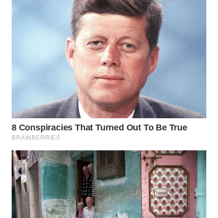
WN
INDRAMAYU
WN
KUNINGAN
WN
MAJALENGKA
WN
SUBANG
WN
SUKABUMI
WN
PURWAKARTA