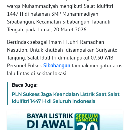
REDAKSI
warga Muhammadiyah mengikuti Salat Idulfitri
1447 H di halaman SMP Muhammadiyah
KARIR
Sibabangun, Kecamatan Sibabangun, Tapanuli
Tengah, pada Jumat, 20 Maret 2026.
DISCLAIMER
Bertindak sebagai imam H Juhri Ramadhan
Nasution. Untuk khutbah disampaikan Suriyanto
Wahana
News
Tanjung. Salat Idulfitri dimulai pukul 07.30 WIB.
Regional
Personel Polsek
Sibabangun
tampak mengatur arus
lalu lintas di sekitar lokasi.
WN
SUMUT
Baca Juga:
PLN Sukses Jaga Keandalan Listrik Saat Salat
WN
Idulfitri 1447 H di Seluruh Indonesia
JAKARTA
WN
JABAR