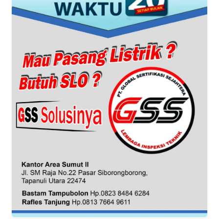
WN
BANTEN
WN
NTT
WN
KEPRI
WN
PAPUA
WN
PAPUA
BARAT
WN