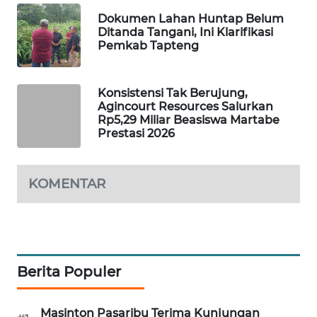
ID
Dokumen Lahan Huntap Belum
Ditanda Tangani, Ini Klarifikasi
MAWAKA
Pemkab Tapteng
ID
Konsistensi Tak Berujung,
MARTABAT
Agincourt Resources Salurkan
NET
Rp5,29 Miliar Beasiswa Martabe
Prestasi 2026
PLN
WATCH
KOMENTAR
MKLI
LPKKI
Berita Populer
LKKI
KOPEKLIN
Masinton Pasaribu Terima Kunjungan