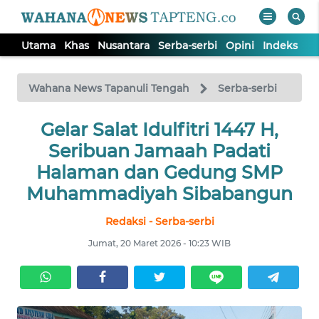
Utama
Khas
Nusantara
Serba-serbi
Opini
Indeks
WAHANA
Tutup
TV
Wahana News Tapanuli Tengah
Serba-serbi
Gelar Salat Idulfitri 1447 H,
UTAMA
Seribuan Jamaah Padati
KHAS
Halaman dan Gedung SMP
Muhammadiyah Sibabangun
NUSANTARA
Redaksi - Serba-serbi
Jumat, 20 Maret 2026 - 10:23 WIB
SERBA-
SERBI
OPINI