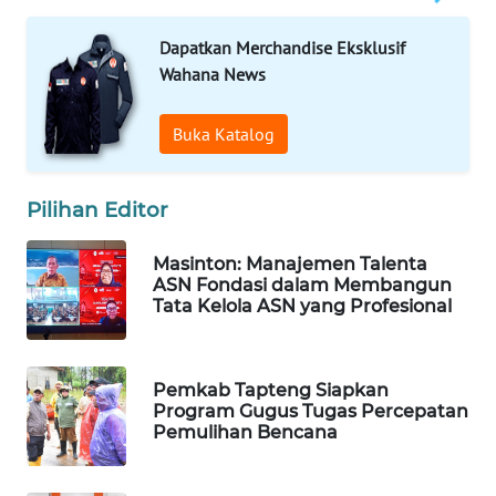
Dapatkan Merchandise Eksklusif
WAHANA
Wahana News
SPORT
Buka Katalog
WAHANA
UMKM
Pilihan Editor
WAHANA
SELEB
Masinton: Manajemen Talenta
ASN Fondasi dalam Membangun
WAHANA
Tata Kelola ASN yang Profesional
PERSONA
WAHANA
Pemkab Tapteng Siapkan
OTOMOTIF
Program Gugus Tugas Percepatan
Pemulihan Bencana
WAHANA
HEALTH