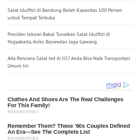
LANGKAT
Salat Idulfitri di Bandung Boleh Kapasitas 100 Persen
untuk Tempat Terbuka
WN
TAPANULI
SELATAN
Presiden Jokowi Bakal Tunaikan Salat Idulfitri di
Yogyakarta, Anies Baswedan Jaga Gawang
WN
TANJUNG
Ada Rencana Salat Ied di JIS? Anda Bisa Naik Transportasi
LESUNG
Umum Ini
WN
KARO
WN
SIMALUNGUN
WN
LABUHANBATU