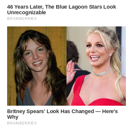
BEKASI
WN
BOGOR
WN
DEPOK
WN
TAPANULI
UTARA
WN
SAMOSIR
WN
PADANG
LAWAS