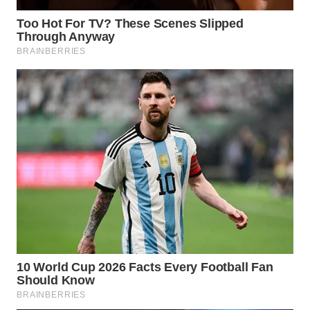
Wahana
Media
Group
WAHANA
NEWS
WAHANA
TANI
WAHANA
ADVOKAT
WAHANA
INFRASTRUKTUR
WAHANA
KONSUMEN