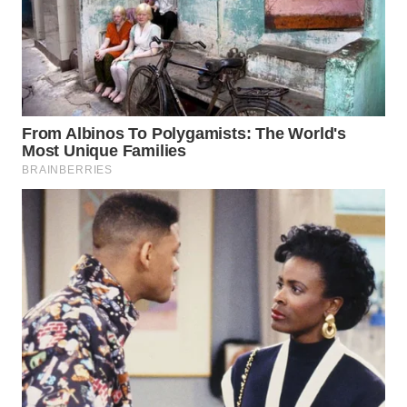
WN
PRIANGAN
TIMUR
WN
SEMARANG
WN
SOLO
WN
BOROBUDUR
WN
MADURA
WN