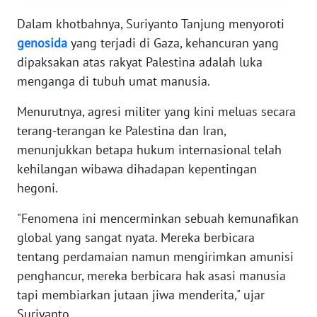
RIAU
Dalam khotbahnya, Suriyanto Tanjung menyoroti
WN
genosida
yang terjadi di Gaza, kehancuran yang
SERAMBI
dipaksakan atas rakyat Palestina adalah luka
menganga di tubuh umat manusia.
WN
JAMBI
Menurutnya, agresi militer yang kini meluas secara
terang-terangan ke Palestina dan Iran,
WN
menunjukkan betapa hukum internasional telah
SULTRA
kehilangan wibawa dihadapan kepentingan
hegoni.
WN
NTB
"Fenomena ini mencerminkan sebuah kemunafikan
global yang sangat nyata. Mereka berbicara
WN
tentang perdamaian namun mengirimkan amunisi
SULTENG
penghancur, mereka berbicara hak asasi manusia
tapi membiarkan jutaan jiwa menderita," ujar
WN
Suriyanto.
SULBAR